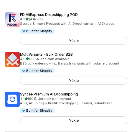
FD AliExpress Dropshipping POD
5 yıldız üzerinden
4,3
(41)
•
Free
toplam 41 değerlendirme
Source & Import Products with AI Dropshipping in AliExpress
Built for Shopify
Yükle
MultiVariants ‑ Bulk Order B2B
5 yıldız üzerinden
4,9
(338)
•
Free plan available
toplam 338 değerlendirme
B2B bulk ordering - mix & match variants with volume discount
Built for Shopify
Yükle
Syncee Premium AI Dropshipping
5 yıldız üzerinden
4,1
(501)
•
Ücretsiz plan mevcut
toplam 501 değerlendirme
ABD, AB, Birleşik Krallık dropshipping ürünleri, tedarikçiler
Built for Shopify
Yükle