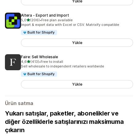
Yükle
Altera ‑ Export and Import
5 yıldız üzerinden
5,0
(206)
•
Free plan available
toplam 206 değerlendirme
Import & export data with Excel or CSV. Matrixify compatible
Built for Shopify
Yükle
Faire: Sell Wholesale
5 yıldız üzerinden
4,6
(413)
•
Free to install
toplam 413 değerlendirme
Sell wholesale to independent retailers worldwide
Built for Shopify
Yükle
Ürün satma
Yukarı satışlar, paketler, abonelikler ve
diğer özelliklerle satışlarınızı maksimuma
çıkarın