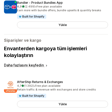
Bundler ‑ Product Bundles App
5 yıldız üzerinden
4,9
(2.499)
•
Free plan available
toplam 2499 değerlendirme
Earn more with bundle offers, bundle upsells & quantity breaks
Built for Shopify
Yükle
Siparişler ve kargo
Envanterden kargoya tüm işlemleri
kolaylaştırın
Daha fazlasını keşfedin
AfterShip Returns & Exchanges
5 yıldız üzerinden
4,7
(1.392)
•
Free plan available
toplam 1392 değerlendirme
Retain traffic & revenue with exchanges and store credits
Built for Shopify
Yükle