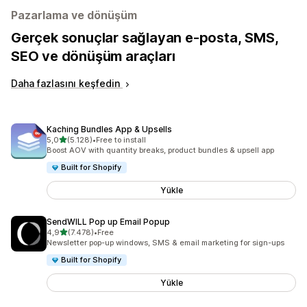
Pazarlama ve dönüşüm
Gerçek sonuçlar sağlayan e-posta, SMS,
SEO ve dönüşüm araçları
Daha fazlasını keşfedin
Kaching Bundles App & Upsells
5 yıldız üzerinden
5,0
(5.128)
•
Free to install
toplam 5128 değerlendirme
Boost AOV with quantity breaks, product bundles & upsell app
Built for Shopify
Yükle
SendWILL Pop up Email Popup
5 yıldız üzerinden
4,9
(7.478)
•
Free
toplam 7478 değerlendirme
Newsletter pop-up windows, SMS & email marketing for sign-ups
Built for Shopify
Yükle