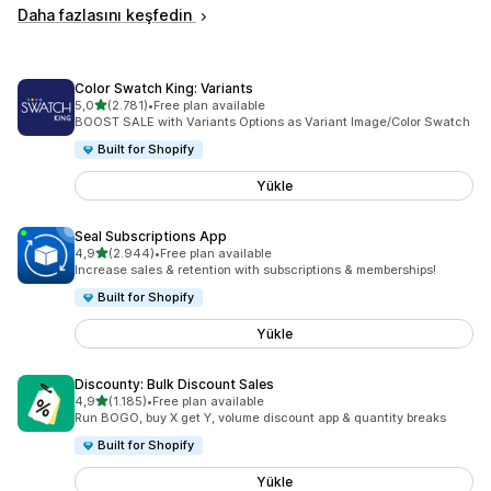
Daha fazlasını keşfedin
Color Swatch King: Variants
5 yıldız üzerinden
5,0
(2.781)
•
Free plan available
toplam 2781 değerlendirme
BOOST SALE with Variants Options as Variant Image/Color Swatch
Built for Shopify
Yükle
Seal Subscriptions App
5 yıldız üzerinden
4,9
(2.944)
•
Free plan available
toplam 2944 değerlendirme
Increase sales & retention with subscriptions & memberships!
Built for Shopify
Yükle
Discounty: Bulk Discount Sales
5 yıldız üzerinden
4,9
(1.185)
•
Free plan available
toplam 1185 değerlendirme
Run BOGO, buy X get Y, volume discount app & quantity breaks
Built for Shopify
Yükle