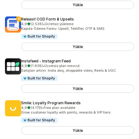
Yükle
Releasit COD Form & Upsells
5 yıldız üzerinden
4,9
(2.538)
•
Ücretsiz yükleme
toplam 2538 değerlendirme
Kapıda Ödeme Formu: Upsell, Teklifler, OTP & SMS
Built for Shopify
Yükle
Instafeed ‑ Instagram Feed
5 yıldız üzerinden
4,9
(1.938)
•
Ücretsiz plan mevcut
toplam 1938 değerlendirme
Satışları artırın: Insta akış, shoppable video, Reels & UGC.
Built for Shopify
Yükle
Smile: Loyalty Program Rewards
5 yıldız üzerinden
4,9
(4.179)
•
Free plan available
toplam 4179 değerlendirme
Grow customer loyalty with points, rewards & VIP tiers
Built for Shopify
Yükle