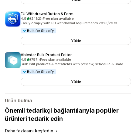
EU Withdrawal Button & Form
5 yıldız üzerinden
4,9
(2.182)
•
Free plan available
toplam 2182 değerlendirme
Easily comply with EU withdrawal requirements 2023/2673
Built for Shopify
Yükle
Ablestar Bulk Product Editor
5 yıldız üzerinden
4,9
(787)
•
Free plan available
toplam 787 değerlendirme
Bulk edit products & metafields with preview, schedule & undo
Built for Shopify
Yükle
Ürün bulma
Önemli tedarikçi bağlantılarıyla popüler
ürünleri tedarik edin
Daha fazlasını keşfedin