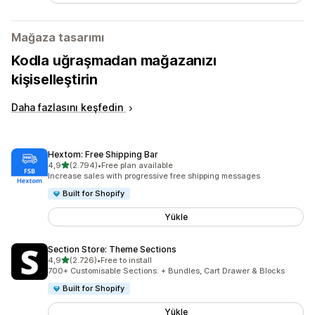
Mağaza tasarımı
Kodla uğraşmadan mağazanızı
kişiselleştirin
Daha fazlasını keşfedin
Hextom: Free Shipping Bar
5 yıldız üzerinden
4,9
(2.794)
•
Free plan available
toplam 2794 değerlendirme
Increase sales with progressive free shipping messages
Built for Shopify
Yükle
Section Store: Theme Sections
5 yıldız üzerinden
4,9
(2.726)
•
Free to install
toplam 2726 değerlendirme
700+ Customisable Sections. + Bundles, Cart Drawer & Blocks
Built for Shopify
Yükle