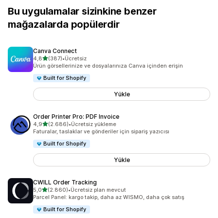
Bu uygulamalar sizinkine benzer
mağazalarda popülerdir
Canva Connect
5 yıldız üzerinden
4,8
(387)
•
Ücretsiz
toplam 387 değerlendirme
Ürün görsellerinize ve dosyalarınıza Canva içinden erişin
Built for Shopify
Yükle
Order Printer Pro: PDF Invoice
5 yıldız üzerinden
4,9
(2.686)
•
Ücretsiz yükleme
toplam 2686 değerlendirme
Faturalar, taslaklar ve gönderiler için sipariş yazıcısı
Built for Shopify
Yükle
CWILL Order Tracking
5 yıldız üzerinden
5,0
(2.860)
•
Ücretsiz plan mevcut
toplam 2860 değerlendirme
Parcel Panel: kargo takip, daha az WISMO, daha çok satış
Built for Shopify