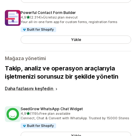
Powerful Contact Form Builder
5 yıldız üzerinden
4,9
(2.314)
•
Ücretsiz plan mevcut
toplam 2314 değerlendirme
Your all-in-one form app for custom forms, registration forms
Built for Shopify
Yükle
Mağaza yönetimi
Takip, analiz ve operasyon araçlarıyla
işletmenizi sorunsuz bir şekilde yönetin
Daha fazlasını keşfedin
SeedGrow WhatsApp Chat Widget
5 yıldız üzerinden
4,9
(119)
•
Free plan available
toplam 119 değerlendirme
Connect, Chat & Convert with WhatsApp. Trusted by 15000 Stores
Built for Shopify
Yükle