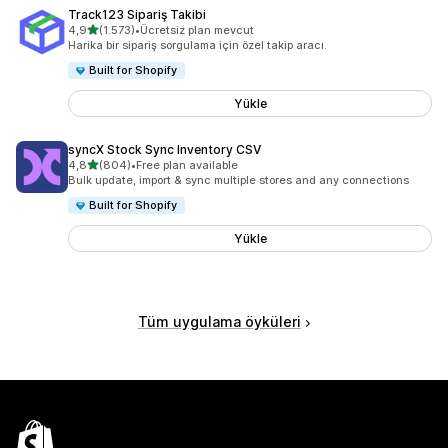
Track123 Sipariş Takibi
5 yıldız üzerinden
4,9
(1.573)
•
Ücretsiz plan mevcut
toplam 1573 değerlendirme
Harika bir sipariş sorgulama için özel takip aracı.
Built for Shopify
Yükle
syncX Stock Sync Inventory CSV
5 yıldız üzerinden
4,8
(804)
•
Free plan available
toplam 804 değerlendirme
Bulk update, import & sync multiple stores and any connections
Built for Shopify
Yükle
Tüm uygulama öyküleri