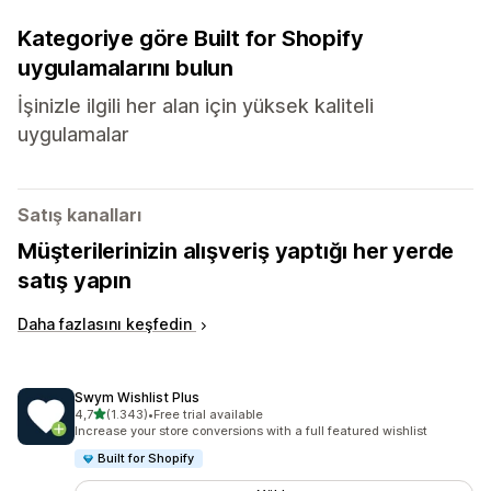
Kategoriye göre Built for Shopify
uygulamalarını bulun
İşinizle ilgili her alan için yüksek kaliteli
uygulamalar
Satış kanalları
Müşterilerinizin alışveriş yaptığı her yerde
satış yapın
Daha fazlasını keşfedin
Swym Wishlist Plus
5 yıldız üzerinden
4,7
(1.343)
•
Free trial available
toplam 1343 değerlendirme
Increase your store conversions with a full featured wishlist
Built for Shopify