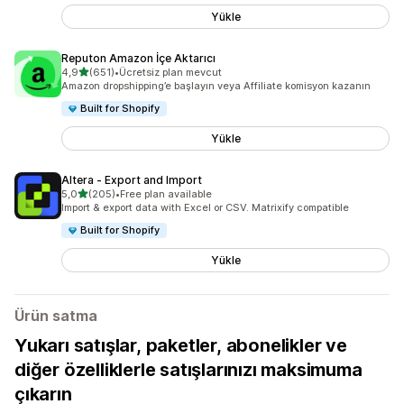
Yükle
Reputon Amazon İçe Aktarıcı
5 yıldız üzerinden
4,9
(651)
•
Ücretsiz plan mevcut
toplam 651 değerlendirme
Amazon dropshipping’e başlayın veya Affiliate komisyon kazanın
Built for Shopify
Yükle
Altera ‑ Export and Import
5 yıldız üzerinden
5,0
(205)
•
Free plan available
toplam 205 değerlendirme
Import & export data with Excel or CSV. Matrixify compatible
Built for Shopify
Yükle
Ürün satma
Yukarı satışlar, paketler, abonelikler ve
diğer özelliklerle satışlarınızı maksimuma
çıkarın