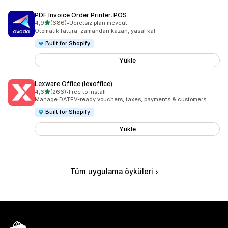
PDF Invoice Order Printer, POS
5 yıldız üzerinden
4,9
(686)
•
Ücretsiz plan mevcut
toplam 686 değerlendirme
Otomatik fatura: zamandan kazan, yasal kal.
Built for Shopify
Yükle
Lexware Office (lexoffice)
5 yıldız üzerinden
4,6
(266)
•
Free to install
toplam 266 değerlendirme
Manage DATEV-ready vouchers, taxes, payments & customers
Built for Shopify
Yükle
Tüm uygulama öyküleri