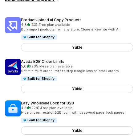
ProductUpload.ai Copy Products
5 yıldız üzerinden
4,8
(33)
•
Free plan available
toplam 33 değerlendirme
Bulk import products from any store, Clone & Rewrite with AI
Built for Shopify
Yükle
Avada B2B Order Limits
5 yıldız üzerinden
5,0
(269)
•
Free plan available
toplam 269 değerlendirme
Set minimum order limits to stop margin loss on small orders
Built for Shopify
Yükle
Easy Wholesale Lock for B2B
5 yıldız üzerinden
4,5
(224)
•
Free plan available
toplam 224 değerlendirme
Hide prices, restrict B2B login with password page, lock pages
Built for Shopify
Yükle