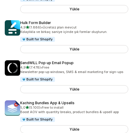
Yükle
Hulk Form Builder
5 yıldız üzerinden
4,9
(1.886)
•
Ücretsiz plan mevcut
toplam 1886 değerlendirme
Kolaylıkla ve birkaç saniye içinde şık formlar oluşturun.
Built for Shopify
Yükle
SendWILL Pop up Email Popup
5 yıldız üzerinden
4,9
(7.478)
•
Free
toplam 7478 değerlendirme
Newsletter pop-up windows, SMS & email marketing for sign-ups
Built for Shopify
Yükle
Kaching Bundles App & Upsells
5 yıldız üzerinden
5,0
(5.100)
•
Free to install
toplam 5100 değerlendirme
Boost AOV with quantity breaks, product bundles & upsell app
Built for Shopify
Yükle