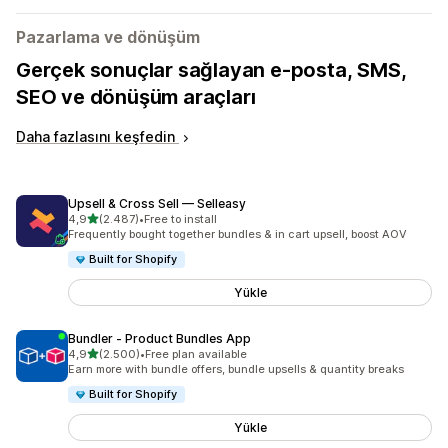
Pazarlama ve dönüşüm
Gerçek sonuçlar sağlayan e-posta, SMS,
SEO ve dönüşüm araçları
Daha fazlasını keşfedin
Upsell & Cross Sell — Selleasy
5 yıldız üzerinden
4,9
(2.487)
•
Free to install
toplam 2487 değerlendirme
Frequently bought together bundles & in cart upsell, boost AOV
Built for Shopify
Yükle
Bundler ‑ Product Bundles App
5 yıldız üzerinden
4,9
(2.500)
•
Free plan available
toplam 2500 değerlendirme
Earn more with bundle offers, bundle upsells & quantity breaks
Built for Shopify
Yükle