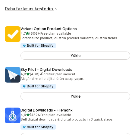
Daha fazlasını keşfedin
Variant Option Product Options
5 yıldız üzerinden
4,7
(606)
•
Free plan available
toplam 606 değerlendirme
Personalize product, custom product variants, custom fields
Built for Shopify
Yükle
Sky Pilot ‑ Digital Downloads
5 yıldız üzerinden
4,8
(408)
•
Ücretsiz plan mevcut
toplam 408 değerlendirme
Akış/indirme ile dijital ürün satışı yapın.
Built for Shopify
Yükle
Digital Downloads ‑ Filemonk
5 yıldız üzerinden
4,9
(452)
•
Free plan available
toplam 452 değerlendirme
Sell digital downloads & digital products in 3 quick steps
Built for Shopify