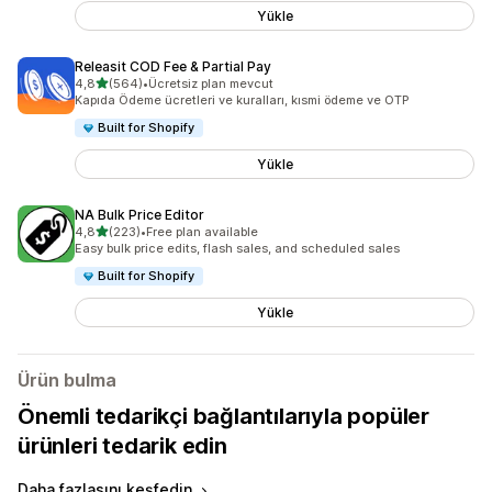
Yükle
Releasit COD Fee & Partial Pay
5 yıldız üzerinden
4,8
(564)
•
Ücretsiz plan mevcut
toplam 564 değerlendirme
Kapıda Ödeme ücretleri ve kuralları, kısmi ödeme ve OTP
Built for Shopify
Yükle
NA Bulk Price Editor
5 yıldız üzerinden
4,8
(223)
•
Free plan available
toplam 223 değerlendirme
Easy bulk price edits, flash sales, and scheduled sales
Built for Shopify
Yükle
Ürün bulma
Önemli tedarikçi bağlantılarıyla popüler
ürünleri tedarik edin
Daha fazlasını keşfedin