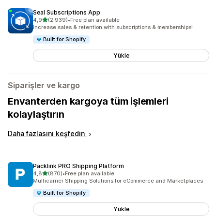
Seal Subscriptions App
5 yıldız üzerinden
4,9
(2.939)
•
Free plan available
toplam 2939 değerlendirme
Increase sales & retention with subscriptions & memberships!
Built for Shopify
Yükle
Siparişler ve kargo
Envanterden kargoya tüm işlemleri
kolaylaştırın
Daha fazlasını keşfedin
Packlink PRO Shipping Platform
5 yıldız üzerinden
4,8
(870)
•
Free plan available
toplam 870 değerlendirme
Multicarrier Shipping Solutions for eCommerce and Marketplaces
Built for Shopify
Yükle