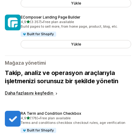
Yükle
EComposer Landing Page Builder
5 yıldız üzerinden
4,9
(3.357)
•
Free plan available
toplam 3357 değerlendirme
Build pages to sell more, from home page, product, blog, etc.
Built for Shopify
Yükle
Mağaza yönetimi
Takip, analiz ve operasyon araçlarıyla
işletmenizi sorunsuz bir şekilde yönetin
Daha fazlasını keşfedin
RA Term and Condition Checkbox
5 yıldız üzerinden
4,9
(178)
•
Free plan available
toplam 178 değerlendirme
Terms and conditions checkbox checkout rules, age verification
Built for Shopify