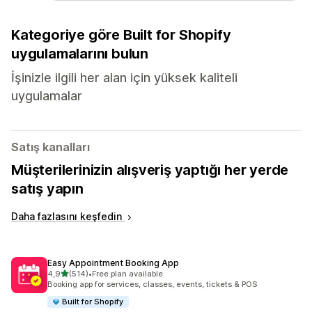
Kategoriye göre Built for Shopify
uygulamalarını bulun
İşinizle ilgili her alan için yüksek kaliteli
uygulamalar
Satış kanalları
Müşterilerinizin alışveriş yaptığı her yerde
satış yapın
Daha fazlasını keşfedin
Easy Appointment Booking App
5 yıldız üzerinden
4,9
(514)
•
Free plan available
toplam 514 değerlendirme
Booking app for services, classes, events, tickets & POS
Built for Shopify