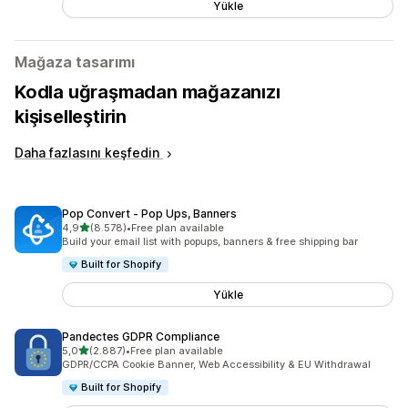
Yükle
Mağaza tasarımı
Kodla uğraşmadan mağazanızı
kişiselleştirin
Daha fazlasını keşfedin
Pop Convert ‑ Pop Ups, Banners
5 yıldız üzerinden
4,9
(8.578)
•
Free plan available
toplam 8578 değerlendirme
Build your email list with popups, banners & free shipping bar
Built for Shopify
Yükle
Pandectes GDPR Compliance
5 yıldız üzerinden
5,0
(2.887)
•
Free plan available
toplam 2887 değerlendirme
GDPR/CCPA Cookie Banner, Web Accessibility & EU Withdrawal
Built for Shopify