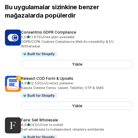
Bu uygulamalar sizinkine benzer
mağazalarda popülerdir
Consentmo GDPR Compliance
5 yıldız üzerinden
5,0
(1.873)
•
Free plan available
toplam 1873 değerlendirme
GDPR/CCPA Cookies Compliance,Web Accessibility & EU
Withdrawal
Built for Shopify
Yükle
Releasit COD Form & Upsells
5 yıldız üzerinden
4,9
(2.530)
•
Ücretsiz yükleme
toplam 2530 değerlendirme
Kapıda Ödeme Formu: Upsell, Teklifler, OTP & SMS
Built for Shopify
Yükle
Faire: Sell Wholesale
5 yıldız üzerinden
4,6
(412)
•
Free to install
toplam 412 değerlendirme
Sell wholesale to independent retailers worldwide
Built for Shopify