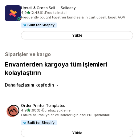
Upsell & Cross Sell — Selleasy
5 yıldız üzerinden
4,9
(2.486)
•
Free to install
toplam 2486 değerlendirme
Frequently bought together bundles & in cart upsell, boost AOV
Built for Shopify
Yükle
Siparişler ve kargo
Envanterden kargoya tüm işlemleri
kolaylaştırın
Daha fazlasını keşfedin
Order Printer Templates
5 yıldız üzerinden
4,9
(680)
•
Ücretsiz yükleme
toplam 680 değerlendirme
Faturalar, irsaliyeler ve iadeler için özel PDF şablonları.
Built for Shopify
Yükle