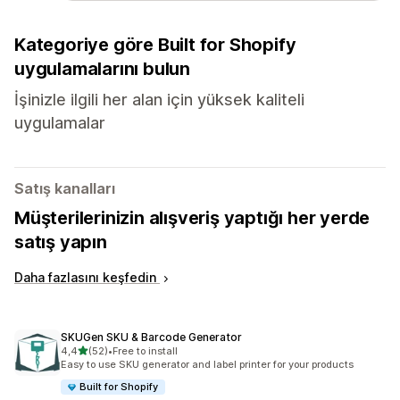
Kategoriye göre Built for Shopify
uygulamalarını bulun
İşinizle ilgili her alan için yüksek kaliteli
uygulamalar
Satış kanalları
Müşterilerinizin alışveriş yaptığı her yerde
satış yapın
Daha fazlasını keşfedin
SKUGen SKU & Barcode Generator
5 yıldız üzerinden
4,4
(52)
•
Free to install
toplam 52 değerlendirme
Easy to use SKU generator and label printer for your products
Built for Shopify