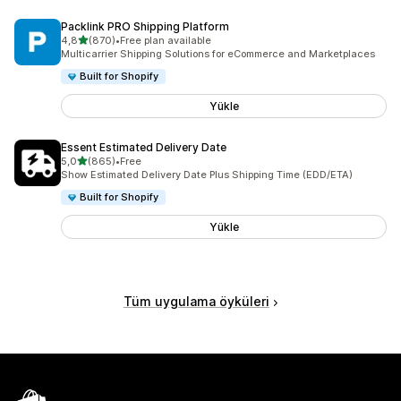
Packlink PRO Shipping Platform
5 yıldız üzerinden
4,8
(870)
•
Free plan available
toplam 870 değerlendirme
Multicarrier Shipping Solutions for eCommerce and Marketplaces
Built for Shopify
Yükle
Essent Estimated Delivery Date
5 yıldız üzerinden
5,0
(865)
•
Free
toplam 865 değerlendirme
Show Estimated Delivery Date Plus Shipping Time (EDD/ETA)
Built for Shopify
Yükle
Tüm uygulama öyküleri