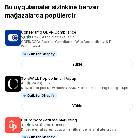
Bu uygulamalar sizinkine benzer
mağazalarda popülerdir
Consentmo GDPR Compliance
5 yıldız üzerinden
5,0
(1.872)
•
Free plan available
toplam 1872 değerlendirme
GDPR/CCPA Cookies Compliance,Web Accessibility & EU
Withdrawal
Built for Shopify
Yükle
SendWILL Pop up Email Popup
5 yıldız üzerinden
4,9
(7.476)
•
Free
toplam 7476 değerlendirme
Newsletter pop-up windows, SMS & email marketing for sign-ups
Built for Shopify
Yükle
UpPromote Affiliate Marketing
5 yıldız üzerinden
4,9
(3.591)
•
Free to install
toplam 3591 değerlendirme
Drive referral sales loops with influencer & affiliate program
Built for Shopify