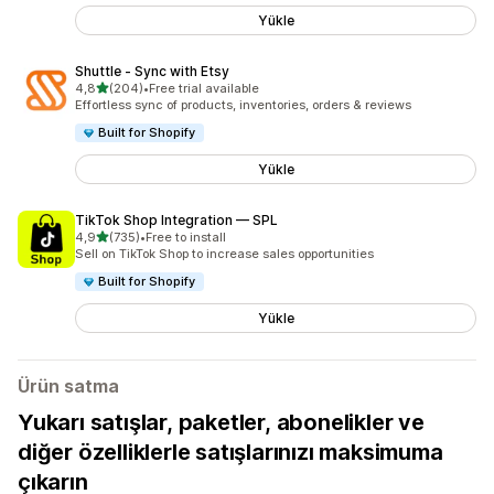
Yükle
Shuttle ‑ Sync with Etsy
5 yıldız üzerinden
4,8
(204)
•
Free trial available
toplam 204 değerlendirme
Effortless sync of products, inventories, orders & reviews
Built for Shopify
Yükle
TikTok Shop Integration — SPL
5 yıldız üzerinden
4,9
(735)
•
Free to install
toplam 735 değerlendirme
Sell on TikTok Shop to increase sales opportunities
Built for Shopify
Yükle
Ürün satma
Yukarı satışlar, paketler, abonelikler ve
diğer özelliklerle satışlarınızı maksimuma
çıkarın