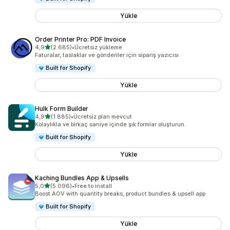
Yükle
Order Printer Pro: PDF Invoice
5 yıldız üzerinden
4,9
(2.685)
•
Ücretsiz yükleme
toplam 2685 değerlendirme
Faturalar, taslaklar ve gönderiler için sipariş yazıcısı
Built for Shopify
Yükle
Hulk Form Builder
5 yıldız üzerinden
4,9
(1.885)
•
Ücretsiz plan mevcut
toplam 1885 değerlendirme
Kolaylıkla ve birkaç saniye içinde şık formlar oluşturun.
Built for Shopify
Yükle
Kaching Bundles App & Upsells
5 yıldız üzerinden
5,0
(5.096)
•
Free to install
toplam 5096 değerlendirme
Boost AOV with quantity breaks, product bundles & upsell app
Built for Shopify
Yükle