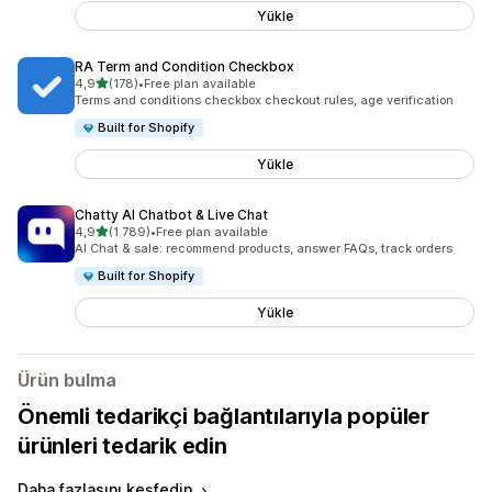
Yükle
RA Term and Condition Checkbox
5 yıldız üzerinden
4,9
(178)
•
Free plan available
toplam 178 değerlendirme
Terms and conditions checkbox checkout rules, age verification
Built for Shopify
Yükle
Chatty AI Chatbot & Live Chat
5 yıldız üzerinden
4,9
(1.789)
•
Free plan available
toplam 1789 değerlendirme
AI Chat & sale: recommend products, answer FAQs, track orders
Built for Shopify
Yükle
Ürün bulma
Önemli tedarikçi bağlantılarıyla popüler
ürünleri tedarik edin
Daha fazlasını keşfedin