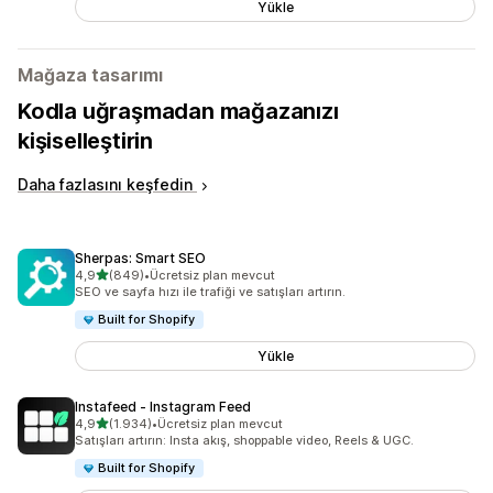
Yükle
Mağaza tasarımı
Kodla uğraşmadan mağazanızı
kişiselleştirin
Daha fazlasını keşfedin
Sherpas: Smart SEO
5 yıldız üzerinden
4,9
(849)
•
Ücretsiz plan mevcut
toplam 849 değerlendirme
SEO ve sayfa hızı ile trafiği ve satışları artırın.
Built for Shopify
Yükle
Instafeed ‑ Instagram Feed
5 yıldız üzerinden
4,9
(1.934)
•
Ücretsiz plan mevcut
toplam 1934 değerlendirme
Satışları artırın: Insta akış, shoppable video, Reels & UGC.
Built for Shopify