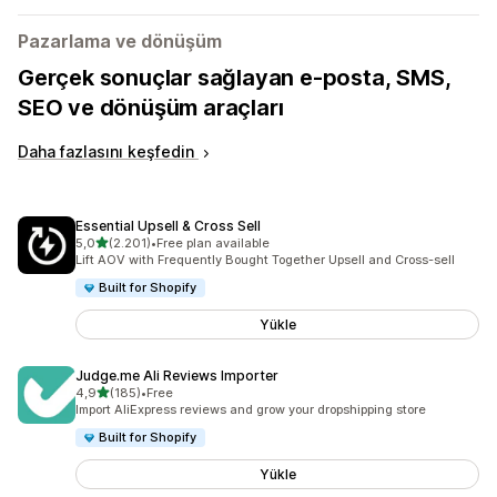
Pazarlama ve dönüşüm
Gerçek sonuçlar sağlayan e-posta, SMS,
SEO ve dönüşüm araçları
Daha fazlasını keşfedin
Essential Upsell & Cross Sell
5 yıldız üzerinden
5,0
(2.201)
•
Free plan available
toplam 2201 değerlendirme
Lift AOV with Frequently Bought Together Upsell and Cross-sell
Built for Shopify
Yükle
Judge.me Ali Reviews Importer
5 yıldız üzerinden
4,9
(185)
•
Free
toplam 185 değerlendirme
Import AliExpress reviews and grow your dropshipping store
Built for Shopify
Yükle