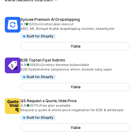
Syncee Premium AI Dropshipping
5 yıldız üzerinden
4,1
(503)
•
Ücretsiz plan mevcut
toplam 503 değerlendirme
ABD, AB, Birleşik Krallık dropshipping ürünleri, tedarikçiler
Built for Shopify
Yükle
B2B Toptan Fiyat İndirimi
5 yıldız üzerinden
4,9
(689)
•
Ücretsiz deneme kullanılabilir
toplam 689 değerlendirme
B2B fiyatlandırma satışlarınızı artırın, küresel satış yapın
Built for Shopify
Yükle
QS Request a Quote, Hide Price
5 yıldız üzerinden
4,8
(677)
•
Free plan available
toplam 677 değerlendirme
Request a quote & online price negotiation for B2B & wholesale
Built for Shopify
Yükle