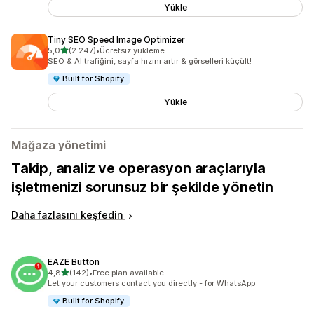
Yükle
Tiny SEO Speed Image Optimizer
5 yıldız üzerinden
5,0
(2.247)
•
Ücretsiz yükleme
toplam 2247 değerlendirme
SEO & AI trafiğini, sayfa hızını artır & görselleri küçült!
Built for Shopify
Yükle
Mağaza yönetimi
Takip, analiz ve operasyon araçlarıyla
işletmenizi sorunsuz bir şekilde yönetin
Daha fazlasını keşfedin
EAZE Button
5 yıldız üzerinden
4,8
(142)
•
Free plan available
toplam 142 değerlendirme
Let your customers contact you directly - for WhatsApp
Built for Shopify