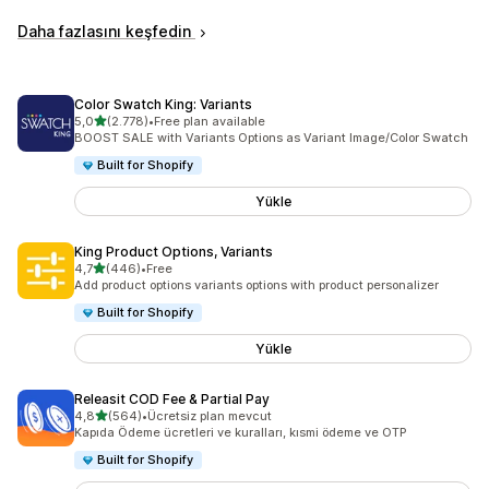
Daha fazlasını keşfedin
Color Swatch King: Variants
5 yıldız üzerinden
5,0
(2.778)
•
Free plan available
toplam 2778 değerlendirme
BOOST SALE with Variants Options as Variant Image/Color Swatch
Built for Shopify
Yükle
King Product Options, Variants
5 yıldız üzerinden
4,7
(446)
•
Free
toplam 446 değerlendirme
Add product options variants options with product personalizer
Built for Shopify
Yükle
Releasit COD Fee & Partial Pay
5 yıldız üzerinden
4,8
(564)
•
Ücretsiz plan mevcut
toplam 564 değerlendirme
Kapıda Ödeme ücretleri ve kuralları, kısmi ödeme ve OTP
Built for Shopify