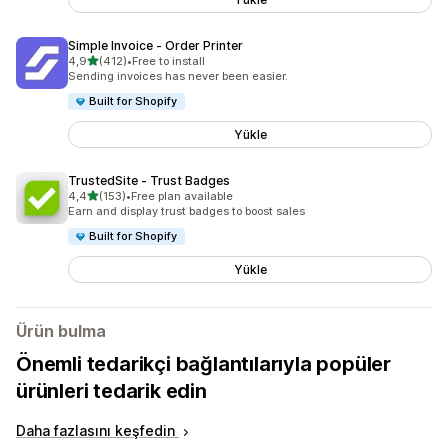
Simple Invoice ‑ Order Printer
5 yıldız üzerinden
4,9
(412)
•
Free to install
toplam 412 değerlendirme
Sending invoices has never been easier.
Built for Shopify
Yükle
TrustedSite ‑ Trust Badges
5 yıldız üzerinden
4,4
(153)
•
Free plan available
toplam 153 değerlendirme
Earn and display trust badges to boost sales
Built for Shopify
Yükle
Ürün bulma
Önemli tedarikçi bağlantılarıyla popüler
ürünleri tedarik edin
Daha fazlasını keşfedin