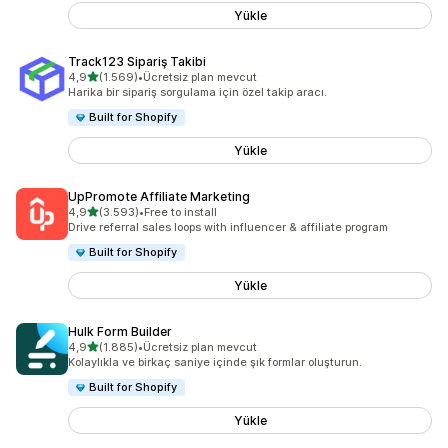
Yükle
Track123 Sipariş Takibi
5 yıldız üzerinden
4,9
(1.569)
•
Ücretsiz plan mevcut
toplam 1569 değerlendirme
Harika bir sipariş sorgulama için özel takip aracı.
Built for Shopify
Yükle
UpPromote Affiliate Marketing
5 yıldız üzerinden
4,9
(3.593)
•
Free to install
toplam 3593 değerlendirme
Drive referral sales loops with influencer & affiliate program
Built for Shopify
Yükle
Hulk Form Builder
5 yıldız üzerinden
4,9
(1.885)
•
Ücretsiz plan mevcut
toplam 1885 değerlendirme
Kolaylıkla ve birkaç saniye içinde şık formlar oluşturun.
Built for Shopify
Yükle