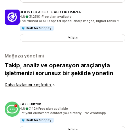
BOOSTER AI SEO + AEO OPTIMIZER
5 yıldız üzerinden
4,8
(5.259)
•
Free plan available
toplam 5259 değerlendirme
The trusted AI SEO app for speed, sharp images, higher ranks ↑
Built for Shopify
Yükle
Mağaza yönetimi
Takip, analiz ve operasyon araçlarıyla
işletmenizi sorunsuz bir şekilde yönetin
Daha fazlasını keşfedin
EAZE Button
5 yıldız üzerinden
4,8
(142)
•
Free plan available
toplam 142 değerlendirme
Let your customers contact you directly - for WhatsApp
Built for Shopify
Yükle