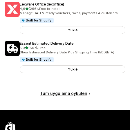
Lexware Office (lexoffice)
5 yıldız üzerinden
4,6
(266)
•
Free to install
toplam 266 değerlendirme
Manage DATEV-ready vouchers, taxes, payments & customers
Built for Shopify
Yükle
Essent Estimated Delivery Date
5 yıldız üzerinden
5,0
(867)
•
Free
toplam 867 değerlendirme
Show Estimated Delivery Date Plus Shipping Time (EDD/ETA)
Built for Shopify
Yükle
Tüm uygulama öyküleri