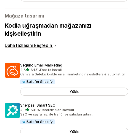
Mağaza tasarımı
Kodla uğraşmadan mağazanızı
kişiselleştirin
Daha fazlasını keşfedin
Seguno Email Marketing
5 yıldız üzerinden
4,8
(643)
•
Free to install
toplam 643 değerlendirme
Canva & Sidekick-able email marketing newsletters & automation
Built for Shopify
Yükle
Sherpas: Smart SEO
5 yıldız üzerinden
4,9
(849)
•
Ücretsiz plan mevcut
toplam 849 değerlendirme
SEO ve sayfa hızı ile trafiği ve satışları artırın.
Built for Shopify
Yükle