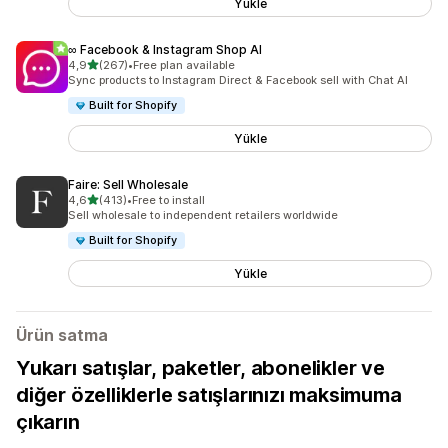
Yükle
∞ Facebook & Instagram Shop AI
5 yıldız üzerinden
4,9
(267)
•
Free plan available
toplam 267 değerlendirme
Sync products to Instagram Direct & Facebook sell with Chat AI
Built for Shopify
Yükle
Faire: Sell Wholesale
5 yıldız üzerinden
4,6
(413)
•
Free to install
toplam 413 değerlendirme
Sell wholesale to independent retailers worldwide
Built for Shopify
Yükle
Ürün satma
Yukarı satışlar, paketler, abonelikler ve
diğer özelliklerle satışlarınızı maksimuma
çıkarın