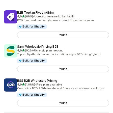
B2B Toptan Fiyat İndirimi
5 yıldız üzerinden
4,9
(689)
•
Ücretsiz deneme kullanılabilir
toplam 689 değerlendirme
B2B fiyatlandırma satışlarınızı artırın, küresel satış yapın
Built for Shopify
Yükle
Sami Wholesale Pricing B2B
5 yıldız üzerinden
4,9
(926)
•
Ücretsiz plan mevcut
toplam 926 değerlendirme
Toptan fiyatlandırma ve hacim indirimleriyle B2B'nizi güçlendi
Built for Shopify
Yükle
BSS B2B Wholesale Pricing
5 yıldız üzerinden
4,9
(1.088)
•
Free plan available
toplam 1088 değerlendirme
Centralize B2B & Wholesale workflows as an all-in-one solution
Built for Shopify
Yükle