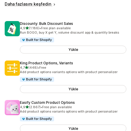
Daha fazlasını keşfedin
Discounty: Bulk Discount Sales
5 yıldız üzerinden
4,9
(1.186)
•
Free plan available
toplam 1186 değerlendirme
Run BOGO, buy X get Y, volume discount app & quantity breaks
Built for Shopify
Yükle
King Product Options, Variants
5 yıldız üzerinden
4,7
(448)
•
Free
toplam 448 değerlendirme
Add product options variants options with product personalizer
Built for Shopify
Yükle
Easify Custom Product Options
5 yıldız üzerinden
4,9
(2.867)
•
Free plan available
toplam 2867 değerlendirme
Add product options variants options with product personalizer
Built for Shopify
Yükle