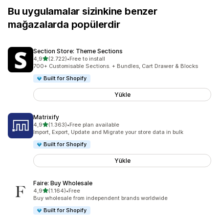
Bu uygulamalar sizinkine benzer
mağazalarda popülerdir
Section Store: Theme Sections
5 yıldız üzerinden
4,9
(2.722)
•
Free to install
toplam 2722 değerlendirme
700+ Customisable Sections. + Bundles, Cart Drawer & Blocks
Built for Shopify
Yükle
Matrixify
5 yıldız üzerinden
4,9
(1.363)
•
Free plan available
toplam 1363 değerlendirme
Import, Export, Update and Migrate your store data in bulk
Built for Shopify
Yükle
Faire: Buy Wholesale
5 yıldız üzerinden
4,9
(1.164)
•
Free
toplam 1164 değerlendirme
Buy wholesale from independent brands worldwide
Built for Shopify