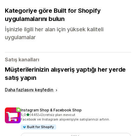
Kategoriye göre Built for Shopify
uygulamalarını bulun
İşinizle ilgili her alan için yüksek kaliteli
uygulamalar
Satış kanalları
Müşterilerinizin alışveriş yaptığı her yerde
satış yapın
Daha fazlasını keşfedin
Instagram Shop & Facebook Shop
5 yıldız üzerinden
5,0
(445)
•
Ücretsiz plan mevcut
toplam 445 değerlendirme
Facebook ve Instagram alışverişiyle satışlarınızı artırın.
Built for Shopify