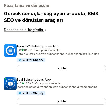
Pazarlama ve dönüşüm
Gerçek sonuçlar sağlayan e-posta, SMS,
SEO ve dönüşüm araçları
Daha fazlasını keşfedin
Appstle℠ Subscriptions App
5 yıldız üzerinden
5,0
(8.138)
•
Free plan available
toplam 8138 değerlendirme
Retain customers with subscriptions, subscription box, bundles
Built for Shopify
Yükle
Seal Subscriptions App
5 yıldız üzerinden
4,9
(2.940)
•
Free plan available
toplam 2940 değerlendirme
Increase sales & retention with subscriptions & memberships!
Built for Shopify
Yükle