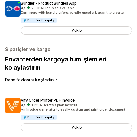
Bundler ‑ Product Bundles App
5 yıldız üzerinden
4,9
(2.501)
•
Free plan available
toplam 2501 değerlendirme
Earn more with bundle offers, bundle upsells & quantity breaks
Built for Shopify
Yükle
Siparişler ve kargo
Envanterden kargoya tüm işlemleri
kolaylaştırın
Daha fazlasını keşfedin
Vify Order Printer PDF Invoice
5 yıldız üzerinden
4,9
(1.129)
•
Ücretsiz plan mevcut
toplam 1129 değerlendirme
An invoice generator to easily custom and print order document
Built for Shopify
Yükle