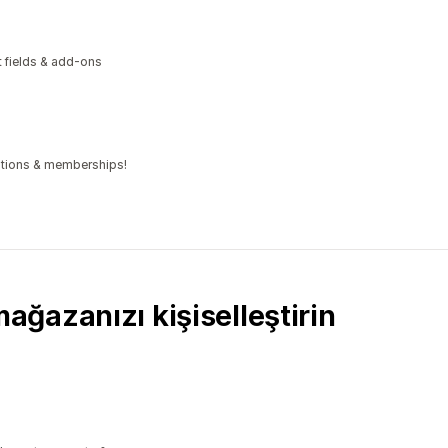
xt fields & add-ons
iptions & memberships!
ğazanızı kişiselleştirin