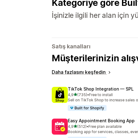
Kategoriye göre Buil
İşinizle ilgili her alan için
Satış kanalları
Müşterilerinizin alış
Daha fazlasını keşfedin
TikTok Shop Integration — SPL
5 yıldız üzerinden
4,9
(735)
•
Free to install
toplam 735 değerlendirme
Sell on TikTok Shop to increase sales 
Built for Shopify
Easy Appointment Booking App
5 yıldız üzerinden
4,9
(512)
•
Free plan available
toplam 512 değerlendirme
Booking app for services, classes, even