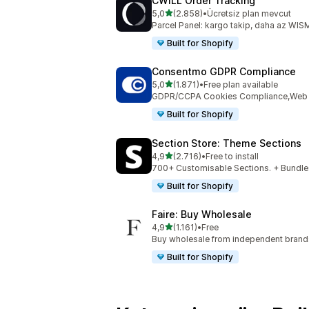
CWILL Order Tracking
5 yıldız üzerinden
5,0
(2.858)
•
Ücretsiz plan mevcut
toplam 2858 değerlendirme
Parcel Panel: kargo takip, daha az WIS
Built for Shopify
Consentmo GDPR Compliance
5 yıldız üzerinden
5,0
(1.871)
•
Free plan available
toplam 1871 değerlendirme
GDPR/CCPA Cookies Compliance,Web Ac
Built for Shopify
Section Store: Theme Sections
5 yıldız üzerinden
4,9
(2.716)
•
Free to install
toplam 2716 değerlendirme
700+ Customisable Sections. + Bundles
Built for Shopify
Faire: Buy Wholesale
5 yıldız üzerinden
4,9
(1.161)
•
Free
toplam 1161 değerlendirme
Buy wholesale from independent bran
Built for Shopify