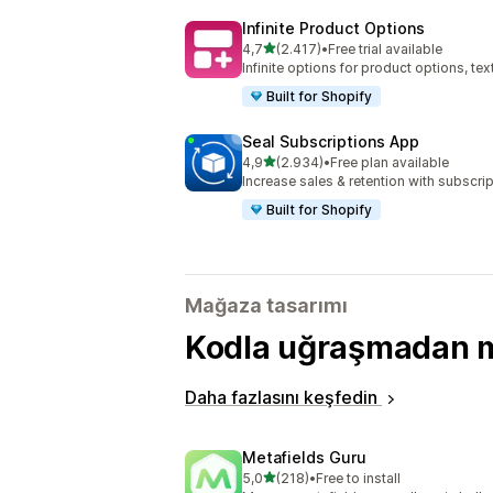
Infinite Product Options
5 yıldız üzerinden
4,7
(2.417)
•
Free trial available
toplam 2417 değerlendirme
Infinite options for product options, te
Built for Shopify
Seal Subscriptions App
5 yıldız üzerinden
4,9
(2.934)
•
Free plan available
toplam 2934 değerlendirme
Increase sales & retention with subscr
Built for Shopify
Mağaza tasarımı
Kodla uğraşmadan ma
Daha fazlasını keşfedin
Metafields Guru
5 yıldız üzerinden
5,0
(218)
•
Free to install
toplam 218 değerlendirme