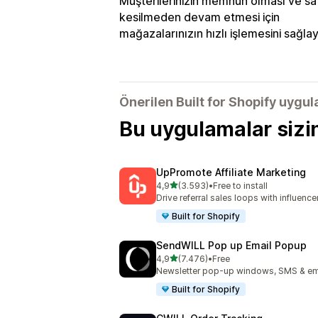
Müşterilerinizin memnun olması ve sat
kesilmeden devam etmesi için
mağazalarınızın hızlı işlemesini sağlay
Önerilen Built for Shopify uygu
Bu uygulamalar sizi
UpPromote Affiliate Marketing
5 yıldız üzerinden
4,9
(3.593)
•
Free to install
toplam 3593 değerlendirme
Drive referral sales loops with influence
Built for Shopify
SendWILL Pop up Email Popup
5 yıldız üzerinden
4,9
(7.476)
•
Free
toplam 7476 değerlendirme
Newsletter pop-up windows, SMS & ema
Built for Shopify