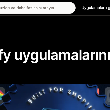
Uygulamalara g
ify uygulamaların