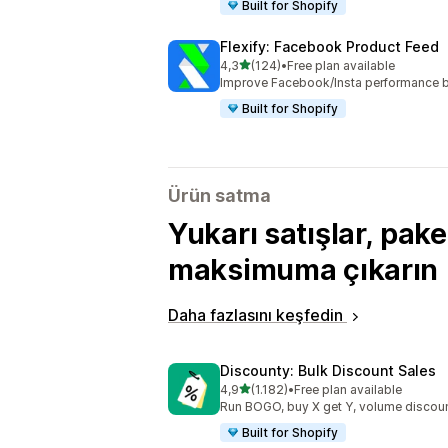
Built for Shopify
Flexify: Facebook Product Feed
5 yıldız üzerinden
4,3
(124)
•
Free plan available
toplam 124 değerlendirme
Improve Facebook/Insta performance b
Built for Shopify
Ürün satma
Yukarı satışlar, paket
maksimuma çıkarın
Daha fazlasını keşfedin
Discounty: Bulk Discount Sales
5 yıldız üzerinden
4,9
(1.182)
•
Free plan available
toplam 1182 değerlendirme
Run BOGO, buy X get Y, volume discoun
Built for Shopify