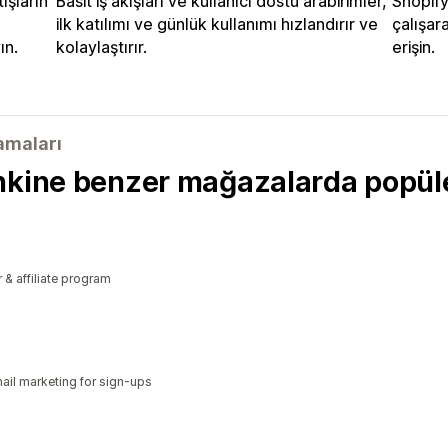
ışların
Basit iş akışları ve kullanıcı dostu arabirimler,
Shopify
ilk katılımı ve günlük kullanımı hızlandırır ve
çalışar
ın.
kolaylaştırır.
erişin.
lamaları
nkine benzer mağazalarda popül
r & affiliate program
il marketing for sign-ups