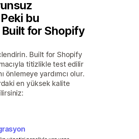
orunsuz
. Peki bu
 Built for Shopify
endirin. Built for Shopify
yla titizlikle test edilir
nı önlemeye yardımcı olur.
daki en yüksek kalite
irsiniz:
grasyon