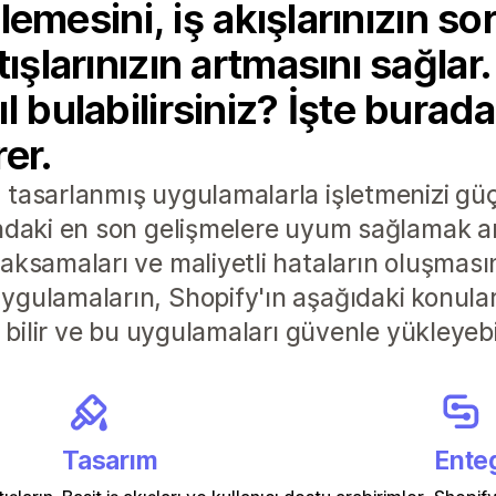
işlemesini, iş akışlarınızın s
ışlarınızın artmasını sağlar
l bulabilirsiniz? İşte burada
er.
tasarlanmış uygulamalarla işletmenizi güçl
ndaki en son gelişmelere uyum sağlamak amacı
aksamaları ve maliyetli hataların oluşması
ygulamaların, Shopify'ın aşağıdaki konular
ı bilir ve bu uygulamaları güvenle yükleyebil
Tasarım
Ente