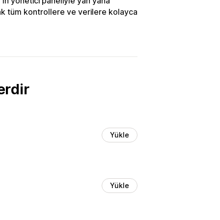
'ın yönetici paneliyle yan yana
ak tüm kontrollere ve verilere kolayca
erdir
Yükle
Yükle