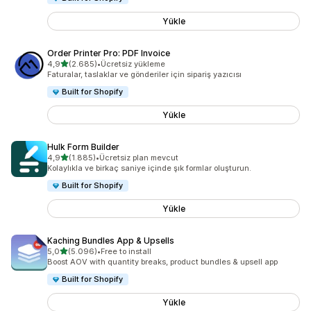
Yükle
Order Printer Pro: PDF Invoice
5 yıldız üzerinden
4,9
(2.685)
•
Ücretsiz yükleme
toplam 2685 değerlendirme
Faturalar, taslaklar ve gönderiler için sipariş yazıcısı
Built for Shopify
Yükle
Hulk Form Builder
5 yıldız üzerinden
4,9
(1.885)
•
Ücretsiz plan mevcut
toplam 1885 değerlendirme
Kolaylıkla ve birkaç saniye içinde şık formlar oluşturun.
Built for Shopify
Yükle
Kaching Bundles App & Upsells
5 yıldız üzerinden
5,0
(5.096)
•
Free to install
toplam 5096 değerlendirme
Boost AOV with quantity breaks, product bundles & upsell app
Built for Shopify
Yükle