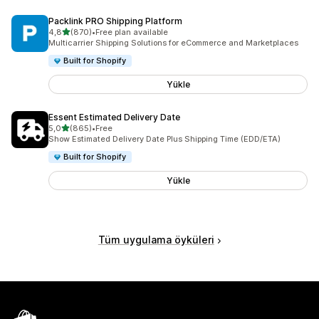
Packlink PRO Shipping Platform
5 yıldız üzerinden
4,8
(870)
•
Free plan available
toplam 870 değerlendirme
Multicarrier Shipping Solutions for eCommerce and Marketplaces
Built for Shopify
Yükle
Essent Estimated Delivery Date
5 yıldız üzerinden
5,0
(865)
•
Free
toplam 865 değerlendirme
Show Estimated Delivery Date Plus Shipping Time (EDD/ETA)
Built for Shopify
Yükle
Tüm uygulama öyküleri