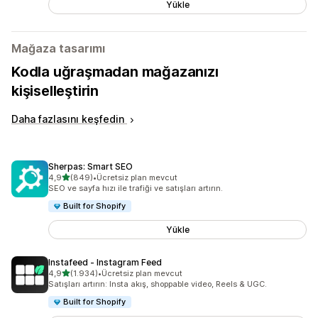
Yükle
Mağaza tasarımı
Kodla uğraşmadan mağazanızı
kişiselleştirin
Daha fazlasını keşfedin
Sherpas: Smart SEO
5 yıldız üzerinden
4,9
(849)
•
Ücretsiz plan mevcut
toplam 849 değerlendirme
SEO ve sayfa hızı ile trafiği ve satışları artırın.
Built for Shopify
Yükle
Instafeed ‑ Instagram Feed
5 yıldız üzerinden
4,9
(1.934)
•
Ücretsiz plan mevcut
toplam 1934 değerlendirme
Satışları artırın: Insta akış, shoppable video, Reels & UGC.
Built for Shopify