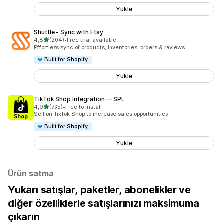
Yükle
Shuttle ‑ Sync with Etsy
5 yıldız üzerinden
4,8
(204)
•
Free trial available
toplam 204 değerlendirme
Effortless sync of products, inventories, orders & reviews
Built for Shopify
Yükle
TikTok Shop Integration — SPL
5 yıldız üzerinden
4,9
(735)
•
Free to install
toplam 735 değerlendirme
Sell on TikTok Shop to increase sales opportunities
Built for Shopify
Yükle
Ürün satma
Yukarı satışlar, paketler, abonelikler ve
diğer özelliklerle satışlarınızı maksimuma
çıkarın