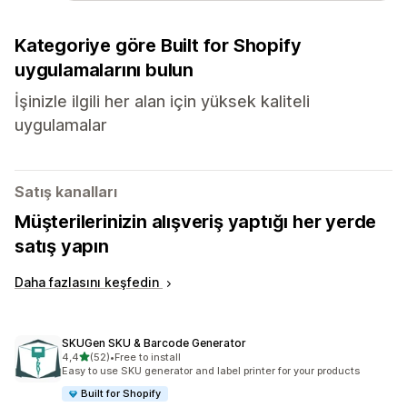
Kategoriye göre Built for Shopify
uygulamalarını bulun
İşinizle ilgili her alan için yüksek kaliteli
uygulamalar
Satış kanalları
Müşterilerinizin alışveriş yaptığı her yerde
satış yapın
Daha fazlasını keşfedin
SKUGen SKU & Barcode Generator
5 yıldız üzerinden
4,4
(52)
•
Free to install
toplam 52 değerlendirme
Easy to use SKU generator and label printer for your products
Built for Shopify