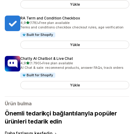
Yükle
RA Term and Condition Checkbox
5 yıldız üzerinden
4,9
(178)
•
Free plan available
toplam 178 değerlendirme
Terms and conditions checkbox checkout rules, age verification
Built for Shopify
Yükle
Chatty AI Chatbot & Live Chat
5 yıldız üzerinden
4,9
(1.790)
•
Free plan available
toplam 1790 değerlendirme
AI Chat & sale: recommend products, answer FAQs, track orders
Built for Shopify
Yükle
Ürün bulma
Önemli tedarikçi bağlantılarıyla popüler
ürünleri tedarik edin
Daha fazlasını keşfedin