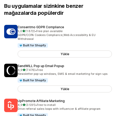
Bu uygulamalar sizinkine benzer
mağazalarda popülerdir
Consentmo GDPR Compliance
5 yıldız üzerinden
5,0
(1.872)
•
Free plan available
toplam 1872 değerlendirme
GDPR/CCPA Cookies Compliance,Web Accessibility & EU
Withdrawal
Built for Shopify
Yükle
SendWILL Pop up Email Popup
5 yıldız üzerinden
4,9
(7.476)
•
Free
toplam 7476 değerlendirme
Newsletter pop-up windows, SMS & email marketing for sign-ups
Built for Shopify
Yükle
UpPromote Affiliate Marketing
5 yıldız üzerinden
4,9
(3.591)
•
Free to install
toplam 3591 değerlendirme
Drive referral sales loops with influencer & affiliate program
Built for Shopify