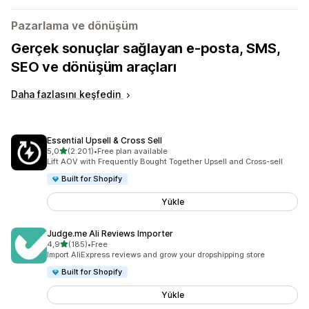
Pazarlama ve dönüşüm
Gerçek sonuçlar sağlayan e-posta, SMS,
SEO ve dönüşüm araçları
Daha fazlasını keşfedin
Essential Upsell & Cross Sell
5 yıldız üzerinden
5,0
(2.201)
•
Free plan available
toplam 2201 değerlendirme
Lift AOV with Frequently Bought Together Upsell and Cross-sell
Built for Shopify
Yükle
Judge.me Ali Reviews Importer
5 yıldız üzerinden
4,9
(185)
•
Free
toplam 185 değerlendirme
Import AliExpress reviews and grow your dropshipping store
Built for Shopify
Yükle