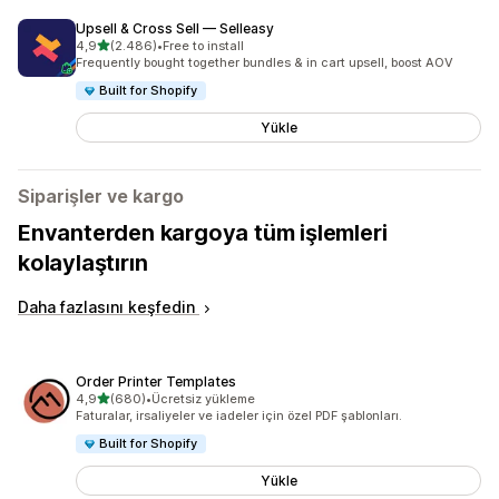
Upsell & Cross Sell — Selleasy
5 yıldız üzerinden
4,9
(2.486)
•
Free to install
toplam 2486 değerlendirme
Frequently bought together bundles & in cart upsell, boost AOV
Built for Shopify
Yükle
Siparişler ve kargo
Envanterden kargoya tüm işlemleri
kolaylaştırın
Daha fazlasını keşfedin
Order Printer Templates
5 yıldız üzerinden
4,9
(680)
•
Ücretsiz yükleme
toplam 680 değerlendirme
Faturalar, irsaliyeler ve iadeler için özel PDF şablonları.
Built for Shopify
Yükle