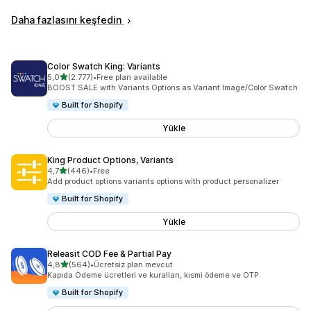
Daha fazlasını keşfedin
Color Swatch King: Variants
5 yıldız üzerinden
5,0
(2.777)
•
Free plan available
toplam 2777 değerlendirme
BOOST SALE with Variants Options as Variant Image/Color Swatch
Built for Shopify
Yükle
King Product Options, Variants
5 yıldız üzerinden
4,7
(446)
•
Free
toplam 446 değerlendirme
Add product options variants options with product personalizer
Built for Shopify
Yükle
Releasit COD Fee & Partial Pay
5 yıldız üzerinden
4,8
(564)
•
Ücretsiz plan mevcut
toplam 564 değerlendirme
Kapıda Ödeme ücretleri ve kuralları, kısmi ödeme ve OTP
Built for Shopify