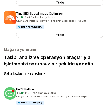
Yükle
Tiny SEO Speed Image Optimizer
5 yıldız üzerinden
5,0
(2.247)
•
Ücretsiz yükleme
toplam 2247 değerlendirme
SEO & AI trafiğini, sayfa hızını artır & görselleri küçült!
Built for Shopify
Yükle
Mağaza yönetimi
Takip, analiz ve operasyon araçlarıyla
işletmenizi sorunsuz bir şekilde yönetin
Daha fazlasını keşfedin
EAZE Button
5 yıldız üzerinden
4,8
(142)
•
Free plan available
toplam 142 değerlendirme
Let your customers contact you directly - for WhatsApp
Built for Shopify