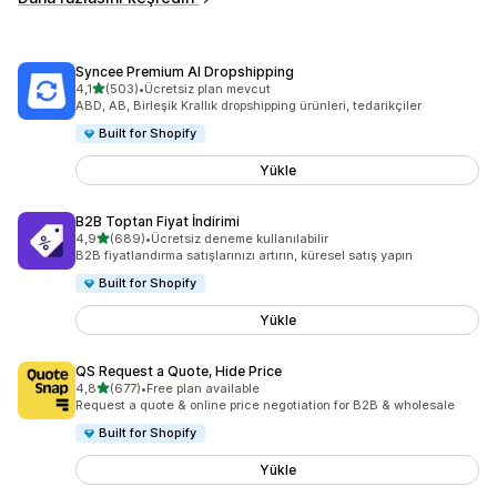
Syncee Premium AI Dropshipping
5 yıldız üzerinden
4,1
(503)
•
Ücretsiz plan mevcut
toplam 503 değerlendirme
ABD, AB, Birleşik Krallık dropshipping ürünleri, tedarikçiler
Built for Shopify
Yükle
B2B Toptan Fiyat İndirimi
5 yıldız üzerinden
4,9
(689)
•
Ücretsiz deneme kullanılabilir
toplam 689 değerlendirme
B2B fiyatlandırma satışlarınızı artırın, küresel satış yapın
Built for Shopify
Yükle
QS Request a Quote, Hide Price
5 yıldız üzerinden
4,8
(677)
•
Free plan available
toplam 677 değerlendirme
Request a quote & online price negotiation for B2B & wholesale
Built for Shopify
Yükle