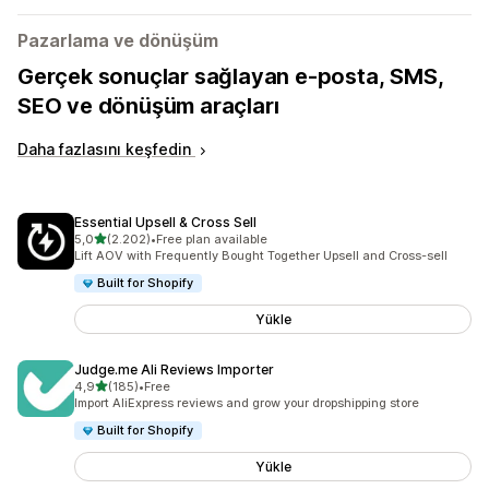
Pazarlama ve dönüşüm
Gerçek sonuçlar sağlayan e-posta, SMS,
SEO ve dönüşüm araçları
Daha fazlasını keşfedin
Essential Upsell & Cross Sell
5 yıldız üzerinden
5,0
(2.202)
•
Free plan available
toplam 2202 değerlendirme
Lift AOV with Frequently Bought Together Upsell and Cross-sell
Built for Shopify
Yükle
Judge.me Ali Reviews Importer
5 yıldız üzerinden
4,9
(185)
•
Free
toplam 185 değerlendirme
Import AliExpress reviews and grow your dropshipping store
Built for Shopify
Yükle