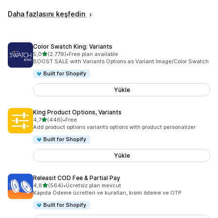
Daha fazlasını keşfedin
Color Swatch King: Variants
5 yıldız üzerinden
5,0
(2.779)
•
Free plan available
toplam 2779 değerlendirme
BOOST SALE with Variants Options as Variant Image/Color Swatch
Built for Shopify
Yükle
King Product Options, Variants
5 yıldız üzerinden
4,7
(446)
•
Free
toplam 446 değerlendirme
Add product options variants options with product personalizer
Built for Shopify
Yükle
Releasit COD Fee & Partial Pay
5 yıldız üzerinden
4,8
(564)
•
Ücretsiz plan mevcut
toplam 564 değerlendirme
Kapıda Ödeme ücretleri ve kuralları, kısmi ödeme ve OTP
Built for Shopify