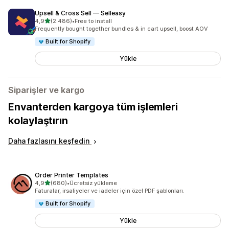
Upsell & Cross Sell — Selleasy
5 yıldız üzerinden
4,9
(2.486)
•
Free to install
toplam 2486 değerlendirme
Frequently bought together bundles & in cart upsell, boost AOV
Built for Shopify
Yükle
Siparişler ve kargo
Envanterden kargoya tüm işlemleri
kolaylaştırın
Daha fazlasını keşfedin
Order Printer Templates
5 yıldız üzerinden
4,9
(680)
•
Ücretsiz yükleme
toplam 680 değerlendirme
Faturalar, irsaliyeler ve iadeler için özel PDF şablonları.
Built for Shopify
Yükle