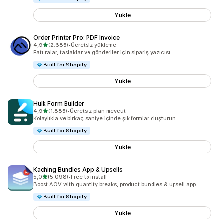
Yükle
Order Printer Pro: PDF Invoice
5 yıldız üzerinden
4,9
(2.685)
•
Ücretsiz yükleme
toplam 2685 değerlendirme
Faturalar, taslaklar ve gönderiler için sipariş yazıcısı
Built for Shopify
Yükle
Hulk Form Builder
5 yıldız üzerinden
4,9
(1.885)
•
Ücretsiz plan mevcut
toplam 1885 değerlendirme
Kolaylıkla ve birkaç saniye içinde şık formlar oluşturun.
Built for Shopify
Yükle
Kaching Bundles App & Upsells
5 yıldız üzerinden
5,0
(5.098)
•
Free to install
toplam 5098 değerlendirme
Boost AOV with quantity breaks, product bundles & upsell app
Built for Shopify
Yükle