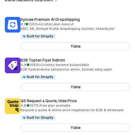
Syncee Premium AI Dropshipping
5 yıldız üzerinden
4,1
(503)
•
Ücretsiz plan mevcut
toplam 503 değerlendirme
ABD, AB, Birleşik Krallık dropshipping ürünleri, tedarikçiler
Built for Shopify
Yükle
B2B Toptan Fiyat İndirimi
5 yıldız üzerinden
4,9
(689)
•
Ücretsiz deneme kullanılabilir
toplam 689 değerlendirme
B2B fiyatlandırma satışlarınızı artırın, küresel satış yapın
Built for Shopify
Yükle
QS Request a Quote, Hide Price
5 yıldız üzerinden
4,8
(677)
•
Free plan available
toplam 677 değerlendirme
Request a quote & online price negotiation for B2B & wholesale
Built for Shopify
Yükle