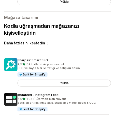
Yükle
Mağaza tasarımı
Kodla uğraşmadan mağazanızı
kişiselleştirin
Daha fazlasını keşfedin
Sherpas: Smart SEO
5 yıldız üzerinden
4,9
(849)
•
Ücretsiz plan mevcut
toplam 849 değerlendirme
SEO ve sayfa hızı ile trafiği ve satışları artırın.
Built for Shopify
Yükle
Instafeed ‑ Instagram Feed
5 yıldız üzerinden
4,9
(1.934)
•
Ücretsiz plan mevcut
toplam 1934 değerlendirme
Satışları artırın: Insta akış, shoppable video, Reels & UGC.
Built for Shopify