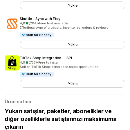
Yükle
Shuttle ‑ Sync with Etsy
5 yıldız üzerinden
4,8
(204)
•
Free trial available
toplam 204 değerlendirme
Effortless sync of products, inventories, orders & reviews
Built for Shopify
Yükle
TikTok Shop Integration — SPL
5 yıldız üzerinden
4,9
(735)
•
Free to install
toplam 735 değerlendirme
Sell on TikTok Shop to increase sales opportunities
Built for Shopify
Yükle
Ürün satma
Yukarı satışlar, paketler, abonelikler ve
diğer özelliklerle satışlarınızı maksimuma
çıkarın