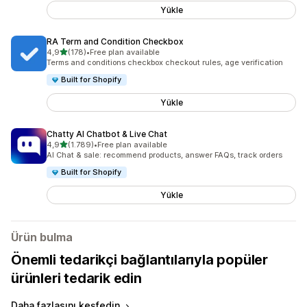
Yükle
RA Term and Condition Checkbox
5 yıldız üzerinden
4,9
(178)
•
Free plan available
toplam 178 değerlendirme
Terms and conditions checkbox checkout rules, age verification
Built for Shopify
Yükle
Chatty AI Chatbot & Live Chat
5 yıldız üzerinden
4,9
(1.789)
•
Free plan available
toplam 1789 değerlendirme
AI Chat & sale: recommend products, answer FAQs, track orders
Built for Shopify
Yükle
Ürün bulma
Önemli tedarikçi bağlantılarıyla popüler
ürünleri tedarik edin
Daha fazlasını keşfedin