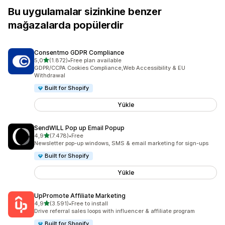
Bu uygulamalar sizinkine benzer
mağazalarda popülerdir
Consentmo GDPR Compliance
5 yıldız üzerinden
5,0
(1.872)
•
Free plan available
toplam 1872 değerlendirme
GDPR/CCPA Cookies Compliance,Web Accessibility & EU
Withdrawal
Built for Shopify
Yükle
SendWILL Pop up Email Popup
5 yıldız üzerinden
4,9
(7.478)
•
Free
toplam 7478 değerlendirme
Newsletter pop-up windows, SMS & email marketing for sign-ups
Built for Shopify
Yükle
UpPromote Affiliate Marketing
5 yıldız üzerinden
4,9
(3.591)
•
Free to install
toplam 3591 değerlendirme
Drive referral sales loops with influencer & affiliate program
Built for Shopify