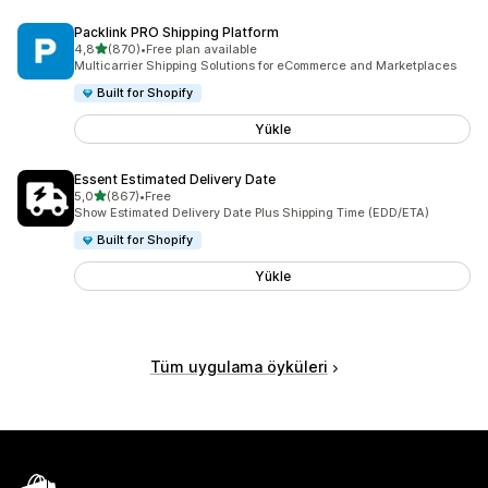
Packlink PRO Shipping Platform
5 yıldız üzerinden
4,8
(870)
•
Free plan available
toplam 870 değerlendirme
Multicarrier Shipping Solutions for eCommerce and Marketplaces
Built for Shopify
Yükle
Essent Estimated Delivery Date
5 yıldız üzerinden
5,0
(867)
•
Free
toplam 867 değerlendirme
Show Estimated Delivery Date Plus Shipping Time (EDD/ETA)
Built for Shopify
Yükle
Tüm uygulama öyküleri