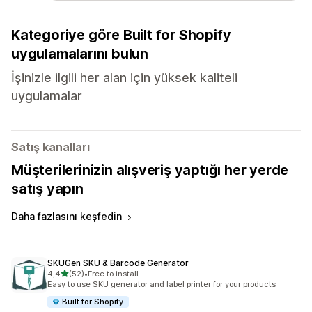
Kategoriye göre Built for Shopify
uygulamalarını bulun
İşinizle ilgili her alan için yüksek kaliteli
uygulamalar
Satış kanalları
Müşterilerinizin alışveriş yaptığı her yerde
satış yapın
Daha fazlasını keşfedin
SKUGen SKU & Barcode Generator
5 yıldız üzerinden
4,4
(52)
•
Free to install
toplam 52 değerlendirme
Easy to use SKU generator and label printer for your products
Built for Shopify