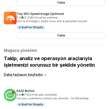
Yükle
Tiny SEO Speed Image Optimizer
5 yıldız üzerinden
5,0
(2.248)
•
Ücretsiz yükleme
toplam 2248 değerlendirme
SEO & AI trafiğini, sayfa hızını artır & görselleri küçült!
Built for Shopify
Yükle
Mağaza yönetimi
Takip, analiz ve operasyon araçlarıyla
işletmenizi sorunsuz bir şekilde yönetin
Daha fazlasını keşfedin
EAZE Button
5 yıldız üzerinden
4,8
(142)
•
Free plan available
toplam 142 değerlendirme
Let your customers contact you directly - for WhatsApp
Built for Shopify