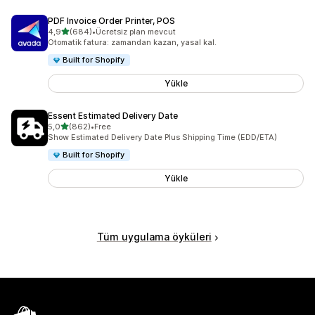
PDF Invoice Order Printer, POS
5 yıldız üzerinden
4,9
(684)
•
Ücretsiz plan mevcut
toplam 684 değerlendirme
Otomatik fatura: zamandan kazan, yasal kal.
Built for Shopify
Yükle
Essent Estimated Delivery Date
5 yıldız üzerinden
5,0
(862)
•
Free
toplam 862 değerlendirme
Show Estimated Delivery Date Plus Shipping Time (EDD/ETA)
Built for Shopify
Yükle
Tüm uygulama öyküleri