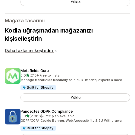
Yükle
Mağaza tasarımı
Kodla uğraşmadan mağazanızı
kişiselleştirin
Daha fazlasını keşfedin
Metafields Guru
5 yıldız üzerinden
5,0
(218)
•
Free to install
toplam 218 değerlendirme
Manage metafields manually or in bulk. Imports, exports & more
Built for Shopify
Yükle
Pandectes GDPR Compliance
5 yıldız üzerinden
5,0
(2.886)
•
Free plan available
toplam 2886 değerlendirme
GDPR/CCPA Cookie Banner, Web Accessibility & EU Withdrawal
Built for Shopify