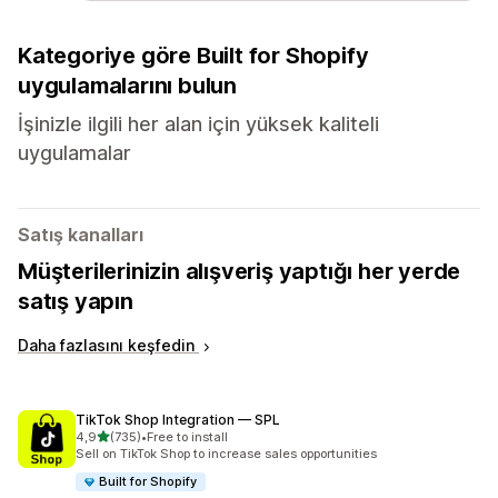
Kategoriye göre Built for Shopify
uygulamalarını bulun
İşinizle ilgili her alan için yüksek kaliteli
uygulamalar
Satış kanalları
Müşterilerinizin alışveriş yaptığı her yerde
satış yapın
Daha fazlasını keşfedin
TikTok Shop Integration — SPL
5 yıldız üzerinden
4,9
(735)
•
Free to install
toplam 735 değerlendirme
Sell on TikTok Shop to increase sales opportunities
Built for Shopify