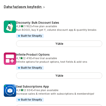
Daha fazlasını keşfedin
Discounty: Bulk Discount Sales
5 yıldız üzerinden
4,9
(1.182)
•
Free plan available
toplam 1182 değerlendirme
Run BOGO, buy X get Y, volume discount app & quantity breaks
Built for Shopify
Yükle
Infinite Product Options
5 yıldız üzerinden
4,7
(2.416)
•
Free trial available
toplam 2416 değerlendirme
Infinite options for product options, text fields & add-ons
Built for Shopify
Yükle
Seal Subscriptions App
5 yıldız üzerinden
4,9
(2.934)
•
Free plan available
toplam 2934 değerlendirme
Increase sales & retention with subscriptions & memberships!
Built for Shopify