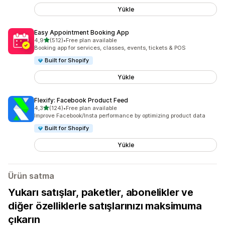
Yükle
Easy Appointment Booking App
5 yıldız üzerinden
4,9
(512)
•
Free plan available
toplam 512 değerlendirme
Booking app for services, classes, events, tickets & POS
Built for Shopify
Yükle
Flexify: Facebook Product Feed
5 yıldız üzerinden
4,3
(124)
•
Free plan available
toplam 124 değerlendirme
Improve Facebook/Insta performance by optimizing product data
Built for Shopify
Yükle
Ürün satma
Yukarı satışlar, paketler, abonelikler ve
diğer özelliklerle satışlarınızı maksimuma
çıkarın