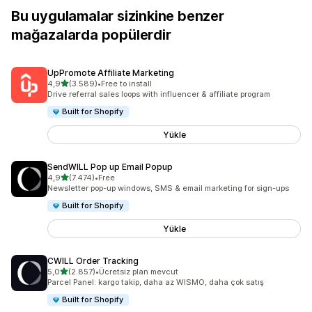
Bu uygulamalar sizinkine benzer
mağazalarda popülerdir
UpPromote Affiliate Marketing
5 yıldız üzerinden
4,9
(3.589)
•
Free to install
toplam 3589 değerlendirme
Drive referral sales loops with influencer & affiliate program
Built for Shopify
Yükle
SendWILL Pop up Email Popup
5 yıldız üzerinden
4,9
(7.474)
•
Free
toplam 7474 değerlendirme
Newsletter pop-up windows, SMS & email marketing for sign-ups
Built for Shopify
Yükle
CWILL Order Tracking
5 yıldız üzerinden
5,0
(2.857)
•
Ücretsiz plan mevcut
toplam 2857 değerlendirme
Parcel Panel: kargo takip, daha az WISMO, daha çok satış
Built for Shopify