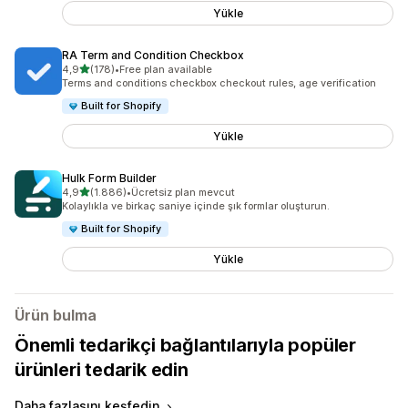
Yükle
RA Term and Condition Checkbox
5 yıldız üzerinden
4,9
(178)
•
Free plan available
toplam 178 değerlendirme
Terms and conditions checkbox checkout rules, age verification
Built for Shopify
Yükle
Hulk Form Builder
5 yıldız üzerinden
4,9
(1.886)
•
Ücretsiz plan mevcut
toplam 1886 değerlendirme
Kolaylıkla ve birkaç saniye içinde şık formlar oluşturun.
Built for Shopify
Yükle
Ürün bulma
Önemli tedarikçi bağlantılarıyla popüler
ürünleri tedarik edin
Daha fazlasını keşfedin