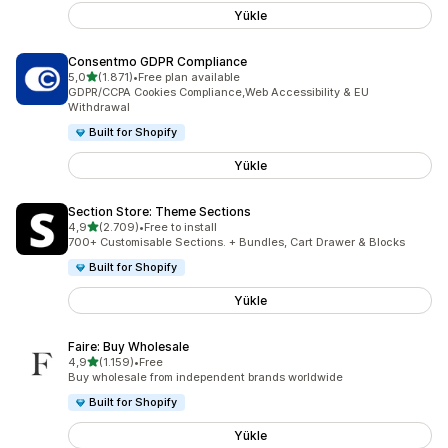
Yükle
Consentmo GDPR Compliance
5 yıldız üzerinden
5,0
(1.871)
•
Free plan available
toplam 1871 değerlendirme
GDPR/CCPA Cookies Compliance,Web Accessibility & EU
Withdrawal
Built for Shopify
Yükle
Section Store: Theme Sections
5 yıldız üzerinden
4,9
(2.709)
•
Free to install
toplam 2709 değerlendirme
700+ Customisable Sections. + Bundles, Cart Drawer & Blocks
Built for Shopify
Yükle
Faire: Buy Wholesale
5 yıldız üzerinden
4,9
(1.159)
•
Free
toplam 1159 değerlendirme
Buy wholesale from independent brands worldwide
Built for Shopify
Yükle