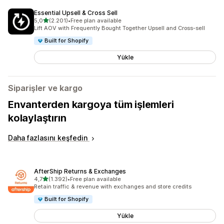
Essential Upsell & Cross Sell
5 yıldız üzerinden
5,0
(2.201)
•
Free plan available
toplam 2201 değerlendirme
Lift AOV with Frequently Bought Together Upsell and Cross-sell
Built for Shopify
Yükle
Siparişler ve kargo
Envanterden kargoya tüm işlemleri
kolaylaştırın
Daha fazlasını keşfedin
AfterShip Returns & Exchanges
5 yıldız üzerinden
4,7
(1.392)
•
Free plan available
toplam 1392 değerlendirme
Retain traffic & revenue with exchanges and store credits
Built for Shopify
Yükle