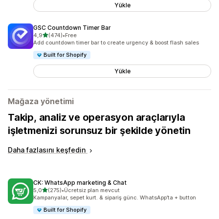
Yükle
GSC Countdown Timer Bar
5 yıldız üzerinden
4,9
(474)
•
Free
toplam 474 değerlendirme
Add countdown timer bar to create urgency & boost flash sales
Built for Shopify
Yükle
Mağaza yönetimi
Takip, analiz ve operasyon araçlarıyla
işletmenizi sorunsuz bir şekilde yönetin
Daha fazlasını keşfedin
CK: WhatsApp marketing & Chat
5 yıldız üzerinden
5,0
(275)
•
Ücretsiz plan mevcut
toplam 275 değerlendirme
Kampanyalar, sepet kurt. & sipariş günc. WhatsApp’ta + button
Built for Shopify