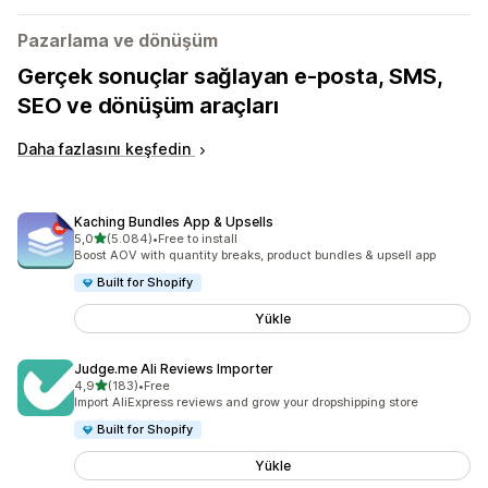
Pazarlama ve dönüşüm
Gerçek sonuçlar sağlayan e-posta, SMS,
SEO ve dönüşüm araçları
Daha fazlasını keşfedin
Kaching Bundles App & Upsells
5 yıldız üzerinden
5,0
(5.084)
•
Free to install
toplam 5084 değerlendirme
Boost AOV with quantity breaks, product bundles & upsell app
Built for Shopify
Yükle
Judge.me Ali Reviews Importer
5 yıldız üzerinden
4,9
(183)
•
Free
toplam 183 değerlendirme
Import AliExpress reviews and grow your dropshipping store
Built for Shopify
Yükle