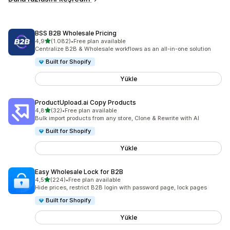
BSS B2B Wholesale Pricing
5 yıldız üzerinden
4,9
(1.082)
•
Free plan available
toplam 1082 değerlendirme
Centralize B2B & Wholesale workflows as an all-in-one solution
Built for Shopify
Yükle
ProductUpload.ai Copy Products
5 yıldız üzerinden
4,8
(32)
•
Free plan available
toplam 32 değerlendirme
Bulk import products from any store, Clone & Rewrite with AI
Built for Shopify
Yükle
Easy Wholesale Lock for B2B
5 yıldız üzerinden
4,5
(224)
•
Free plan available
toplam 224 değerlendirme
Hide prices, restrict B2B login with password page, lock pages
Built for Shopify
Yükle