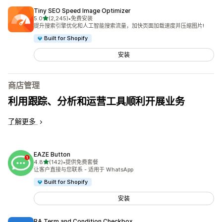
Tiny SEO Speed Image Optimizer
星（满分 5 星）
5.0
(2,245)
•
免费安装
总共 2245 条评论
提升搜索引擎优化和人工智能搜索流量，加快页面加载速度并压缩图片!
Built for Shopify
安装
商店管理
利用跟踪、分析和运营工具顺利开展业务
了解更多
EAZE Button
星（满分 5 星）
4.8
(142)
•
提供免费套餐
总共 142 条评论
让客户直接与您联系 - 适用于 WhatsApp
Built for Shopify
安装
RA Term and Condition Checkbox