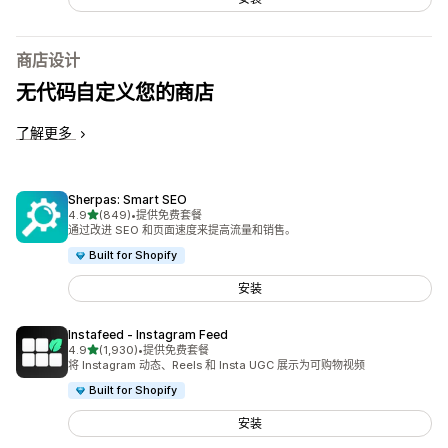
商店设计
无代码自定义您的商店
了解更多
Sherpas: Smart SEO
星（满分 5 星）
4.9
(849)
•
提供免费套餐
总共 849 条评论
通过改进 SEO 和页面速度来提高流量和销售。
Built for Shopify
安装
Instafeed ‑ Instagram Feed
星（满分 5 星）
4.9
(1,930)
•
提供免费套餐
总共 1930 条评论
将 Instagram 动态、Reels 和 Insta UGC 展示为可购物视频
Built for Shopify
安装