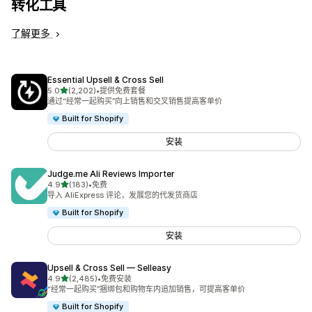
转化工具
了解更多
Essential Upsell & Cross Sell
星（满分 5 星）
5.0
(2,202)
•
提供免费套餐
总共 2202 条评论
通过“经常一起购买”向上销售和交叉销售提高客单价
Built for Shopify
安装
Judge.me Ali Reviews Importer
星（满分 5 星）
4.9
(183)
•
免费
总共 183 条评论
导入 AliExpress 评论，发展您的代发货商店
Built for Shopify
安装
Upsell & Cross Sell — Selleasy
星（满分 5 星）
4.9
(2,485)
•
免费安装
总共 2485 条评论
“经常一起购买”捆绑包和购物车内追加销售，可提高客单价
Built for Shopify