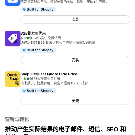
代发货高利润产品。值得信赖的美国、欧盟、英国+供应商。
Built for Shopify
安装
B2B批发价优惠
星（满分 5 星）
4.9
(688)
•
提供免费试用
总共 688 条评论
通过定制的 B2B 批发定价和全球销售来增加销售额
Built for Shopify
安装
Snap! Request Quote Hide Price
星（满分 5 星）
4.8
(678)
•
提供免费套餐
总共 678 条评论
请求报价，隐藏价格，自定义报价 B2B，报价
Built for Shopify
安装
营销与转化
推动产生实际结果的电子邮件、短信、SEO 和