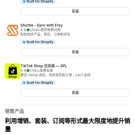
Built for Shopify
安装
Shuttle ‑ Sync with Etsy
星（满分 5 星）
4.8
(204)
•
提供免费试用
总共 204 条评论
轻松同步产品、库存、订单和评论
Built for Shopify
安装
TikTok Shop 连接器 — SPL
星（满分 5 星）
4.9
(735)
•
免费安装
总共 735 条评论
整合 TikTok 商店、同步库存和订单 - 24/7 支持
Built for Shopify
安装
销售产品
利用增销、套装、订阅等形式最大限度地提升销
量