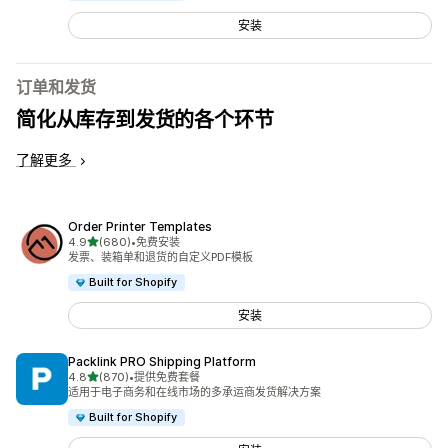
安装
订单和发货
简化从库存到发货的各个环节
了解更多
Order Printer Templates
星（满分 5 星）
4.9
(680)
•
免费安装
总共 680 条评论
发票、装箱单和退货的自定义PDF模板
Built for Shopify
安装
Packlink PRO Shipping Platform
星（满分 5 星）
4.8
(870)
•
提供免费套餐
总共 870 条评论
适用于电子商务和在线市场的多承运商发货解决方案
Built for Shopify