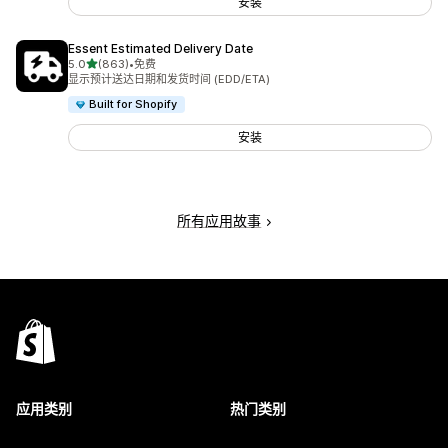
安装
Essent Estimated Delivery Date
星（满分 5 星）
5.0
(863)
•
免费
总共 863 条评论
显示预计送达日期和发货时间 (EDD/ETA)
Built for Shopify
安装
所有应用故事
应用类别
热门类别