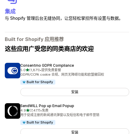
集成
与 Shopify 管理后台无缝协同，让您轻松掌控所有设置与数据。
Built for Shopify 应用推荐
这些应用广受您的同类商店的欢迎
Consentmo GDPR Compliance
星（满分 5 星）
5.0
(1,871)
•
提供免费套餐
总共 1871 条评论
GDPR/CCPA cookie 合规、网页无障碍功能和欧盟撤回权
Built for Shopify
安装
SendWILL Pop up Email Popup
星（满分 5 星）
4.9
(7,477)
•
免费
总共 7477 条评论
用于促成注册的新闻通讯弹窗以及短信和电子邮件营销
Built for Shopify
安装