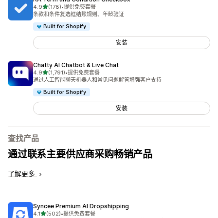
星（满分 5 星）
4.9
(178)
•
提供免费套餐
总共 178 条评论
条款和条件复选框结账规则、年龄验证
Built for Shopify
安装
Chatty AI Chatbot & Live Chat
星（满分 5 星）
4.9
(1,791)
•
提供免费套餐
总共 1791 条评论
通过人工智能聊天机器人和常见问题解答增强客户支持
Built for Shopify
安装
查找产品
通过联系主要供应商采购畅销产品
了解更多
Syncee Premium AI Dropshipping
星（满分 5 星）
4.1
(502)
•
提供免费套餐
总共 502 条评论