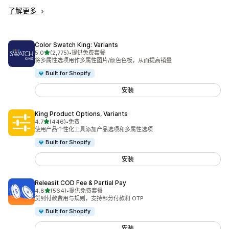
了解更多
Color Swatch King: Variants
星（满分 5 星）
5.0
(2,775)
•
提供免费套餐
总共 2775 条评论
将多属性选项用作多属性图片/颜色色板，从而提高销量
Built for Shopify
安装
King Product Options, Variants
星（满分 5 星）
4.7
(446)
•
免费
总共 446 条评论
使用产品个性化工具添加产品选项和多属性选项
Built for Shopify
安装
Releasit COD Fee & Partial Pay
星（满分 5 星）
4.8
(564)
•
提供免费套餐
总共 564 条评论
货到付款费用与规则，支持部分付款和 OTP
Built for Shopify
安装