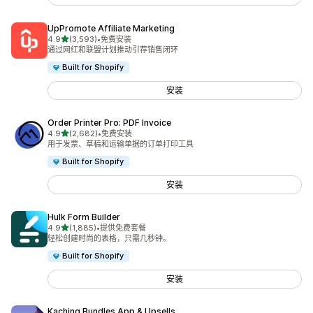
UpPromote Affiliate Marketing
星（满分 5 星）
4.9
(3,593)
•
免费安装
总共 3593 条评论
通过网红和联盟计划推动引荐销售闭环
Built for Shopify
安装
Order Printer Pro: PDF Invoice
星（满分 5 星）
4.9
(2,682)
•
免费安装
总共 2682 条评论
用于发票、草稿和运输单据的订单打印工具
Built for Shopify
安装
Hulk Form Builder
星（满分 5 星）
4.9
(1,885)
•
提供免费套餐
总共 1885 条评论
轻松创建时尚的表格，只需几秒钟。
Built for Shopify
安装
Kaching Bundles App & Upsells