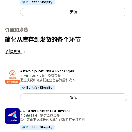
Built for Shopify
安装
订单和发货
简化从库存到发货的各个环节
了解更多
AfterShip Returns & Exchanges
星（满分 5 星）
4.7
(1,393)
•
提供免费套餐
总共 1393 条评论
通过换货和商店抵用金留存流量和收入
Built for Shopify
安装
AG Order Printer PDF Invoice
星（满分 5 星）
4.9
(686)
•
提供免费套餐
总共 686 条评论
提供可自定义模板的发票生成器和订单打印机
Built for Shopify