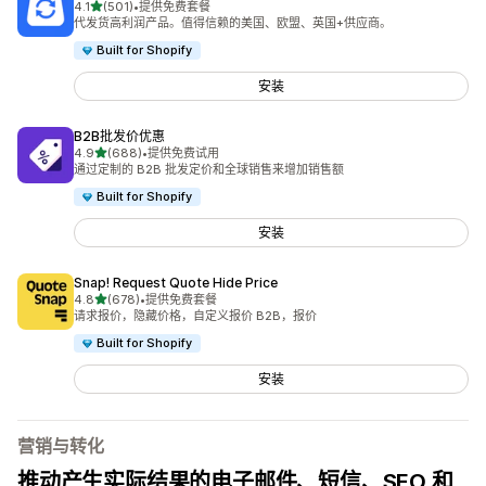
星（满分 5 星）
4.1
(501)
•
提供免费套餐
总共 501 条评论
代发货高利润产品。值得信赖的美国、欧盟、英国+供应商。
Built for Shopify
安装
B2B批发价优惠
星（满分 5 星）
4.9
(688)
•
提供免费试用
总共 688 条评论
通过定制的 B2B 批发定价和全球销售来增加销售额
Built for Shopify
安装
Snap! Request Quote Hide Price
星（满分 5 星）
4.8
(678)
•
提供免费套餐
总共 678 条评论
请求报价，隐藏价格，自定义报价 B2B，报价
Built for Shopify
安装
营销与转化
推动产生实际结果的电子邮件、短信、SEO 和