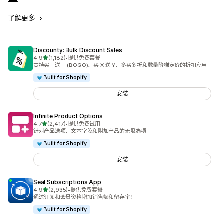
了解更多
Discounty: Bulk Discount Sales
星（满分 5 星）
4.9
(1,182)
•
提供免费套餐
总共 1182 条评论
支持买一送一 (BOGO)、买 X 送 Y、多买多折和数量阶梯定价的折扣应用
Built for Shopify
安装
Infinite Product Options
星（满分 5 星）
4.7
(2,417)
•
提供免费试用
总共 2417 条评论
针对产品选项、文本字段和附加产品的无限选项
Built for Shopify
安装
Seal Subscriptions App
星（满分 5 星）
4.9
(2,935)
•
提供免费套餐
总共 2935 条评论
通过订阅和会员资格增加销售额和留存率！
Built for Shopify