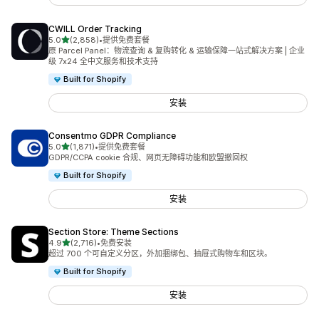
CWILL Order Tracking
星（满分 5 星）
5.0
(2,858)
•
提供免费套餐
总共 2858 条评论
原 Parcel Panel：物流查询 & 复购转化 & 运输保障一站式解决方案 | 企业
级 7x24 全中文服务和技术支持
Built for Shopify
安装
Consentmo GDPR Compliance
星（满分 5 星）
5.0
(1,871)
•
提供免费套餐
总共 1871 条评论
GDPR/CCPA cookie 合规、网页无障碍功能和欧盟撤回权
Built for Shopify
安装
Section Store: Theme Sections
星（满分 5 星）
4.9
(2,716)
•
免费安装
总共 2716 条评论
超过 700 个可自定义分区，外加捆绑包、抽屉式购物车和区块。
Built for Shopify
安装