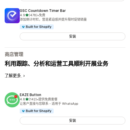
GSC Countdown Timer Bar
星（满分 5 星）
4.9
(478)
•
免费
总共 478 条评论
添加倒计时栏，营造紧迫感并提升限时促销销量
Built for Shopify
安装
商店管理
利用跟踪、分析和运营工具顺利开展业务
了解更多
EAZE Button
星（满分 5 星）
4.8
(142)
•
提供免费套餐
总共 142 条评论
让客户直接与您联系 - 适用于 WhatsApp
Built for Shopify
安装