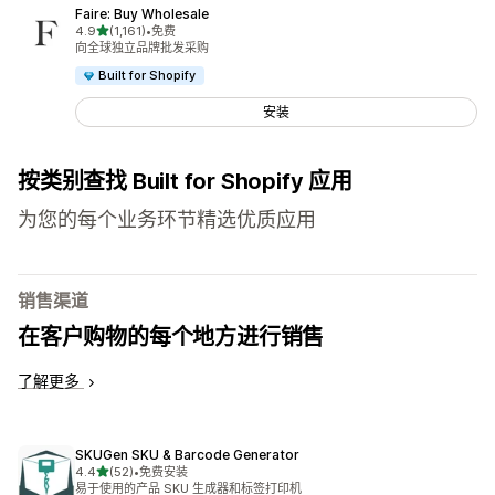
Faire: Buy Wholesale
星（满分 5 星）
4.9
(1,161)
•
免费
总共 1161 条评论
向全球独立品牌批发采购
Built for Shopify
安装
按类别查找 Built for Shopify 应用
为您的每个业务环节精选优质应用
销售渠道
在客户购物的每个地方进行销售
了解更多
SKUGen SKU & Barcode Generator
星（满分 5 星）
4.4
(52)
•
免费安装
总共 52 条评论
易于使用的产品 SKU 生成器和标签打印机