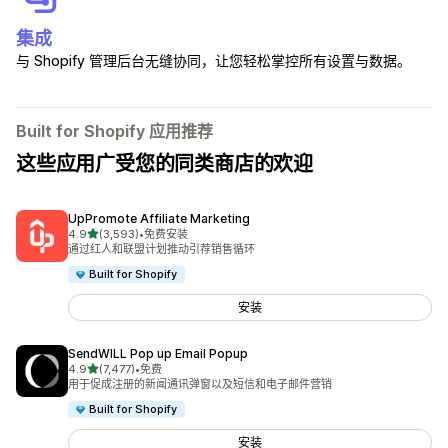
集成
与 Shopify 管理后台无缝协同，让您轻松掌控所有设置与数据。
Built for Shopify 应用推荐
这些应用广受您的同类商店的欢迎
UpPromote Affiliate Marketing
星（满分 5 星）
4.9
(3,593)
•
免费安装
总共 3593 条评论
通过红人和联盟计划推动引荐销售循环
Built for Shopify
安装
SendWILL Pop up Email Popup
星（满分 5 星）
4.9
(7,477)
•
免费
总共 7477 条评论
用于促成注册的新闻通讯弹窗以及短信和电子邮件营销
Built for Shopify
安装