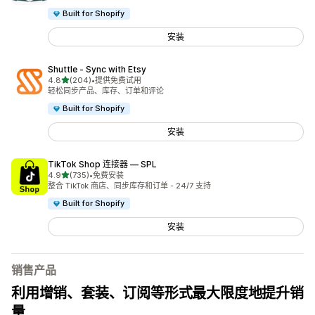
Built for Shopify
安装
Shuttle ‑ Sync with Etsy
星（满分 5 星）
4.8
(204)
•
提供免费试用
总共 204 条评论
轻松同步产品、库存、订单和评论
Built for Shopify
安装
TikTok Shop 连接器 — SPL
星（满分 5 星）
4.9
(735)
•
免费安装
总共 735 条评论
整合 TikTok 商店、同步库存和订单 - 24/7 支持
Built for Shopify
安装
销售产品
利用增销、套装、订阅等形式最大限度地提升销
量