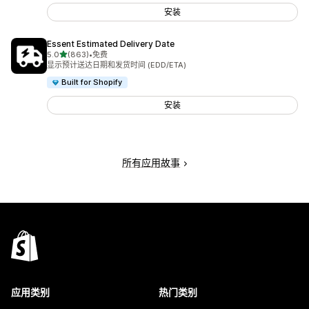
安装
Essent Estimated Delivery Date
星（满分 5 星）
5.0
(863)
•
免费
总共 863 条评论
显示预计送达日期和发货时间 (EDD/ETA)
Built for Shopify
安装
所有应用故事
应用类别
热门类别