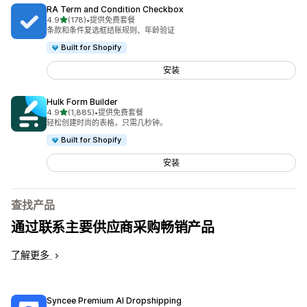
RA Term and Condition Checkbox
星（满分 5 星）
4.9
(178)
•
提供免费套餐
总共 178 条评论
条款和条件复选框结账规则、年龄验证
Built for Shopify
安装
Hulk Form Builder
星（满分 5 星）
4.9
(1,885)
•
提供免费套餐
总共 1885 条评论
轻松创建时尚的表格，只需几秒钟。
Built for Shopify
安装
查找产品
通过联系主要供应商采购畅销产品
了解更多
Syncee Premium AI Dropshipping