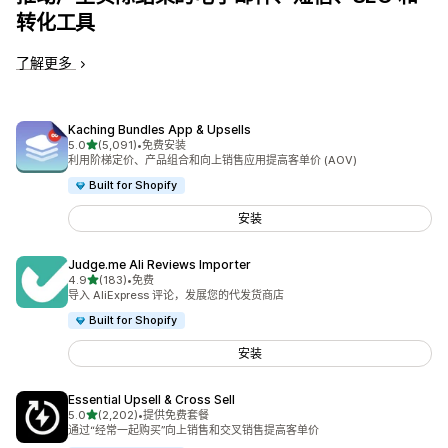
转化工具
了解更多
Kaching Bundles App & Upsells
星（满分 5 星）
5.0
(5,091)
•
免费安装
总共 5091 条评论
利用阶梯定价、产品组合和向上销售应用提高客单价 (AOV)
Built for Shopify
安装
Judge.me Ali Reviews Importer
星（满分 5 星）
4.9
(183)
•
免费
总共 183 条评论
导入 AliExpress 评论，发展您的代发货商店
Built for Shopify
安装
Essential Upsell & Cross Sell
星（满分 5 星）
5.0
(2,202)
•
提供免费套餐
总共 2202 条评论
通过“经常一起购买”向上销售和交叉销售提高客单价