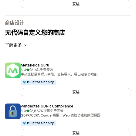
安装
商店设计
无代码自定义您的商店
了解更多
Metafields Guru
星（满分 5 星）
5.0
(218)
•
免费安装
总共 218 条评论
手动或批量管理元字段。支持导入、导出及更多功能
Built for Shopify
安装
Pandectes GDPR Compliance
星（满分 5 星）
5.0
(2,887)
•
提供免费套餐
总共 2887 条评论
GDPR/CCPA Cookie 横幅、Web 辅助功能和欧盟撤回
Built for Shopify
安装