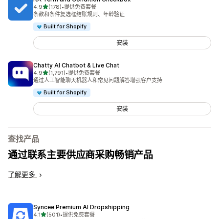
星（满分 5 星）
4.9
(178)
•
提供免费套餐
总共 178 条评论
条款和条件复选框结账规则、年龄验证
Built for Shopify
安装
Chatty AI Chatbot & Live Chat
星（满分 5 星）
4.9
(1,791)
•
提供免费套餐
总共 1791 条评论
通过人工智能聊天机器人和常见问题解答增强客户支持
Built for Shopify
安装
查找产品
通过联系主要供应商采购畅销产品
了解更多
Syncee Premium AI Dropshipping
星（满分 5 星）
4.1
(501)
•
提供免费套餐
总共 501 条评论