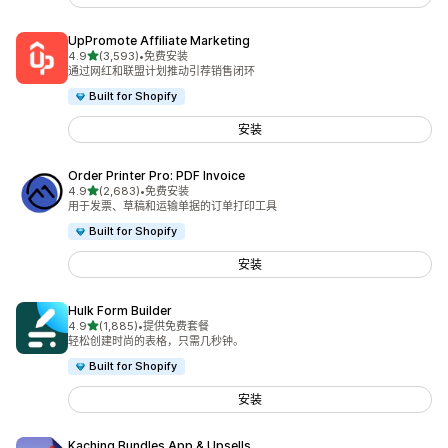
UpPromote Affiliate Marketing
星（满分 5 星）
4.9
(3,593)
•
免费安装
总共 3593 条评论
通过网红和联盟计划推动引荐销售闭环
Built for Shopify
安装
Order Printer Pro: PDF Invoice
星（满分 5 星）
4.9
(2,683)
•
免费安装
总共 2683 条评论
用于发票、草稿和运输单据的订单打印工具
Built for Shopify
安装
Hulk Form Builder
星（满分 5 星）
4.9
(1,885)
•
提供免费套餐
总共 1885 条评论
轻松创建时尚的表格，只需几秒钟。
Built for Shopify
安装
Kaching Bundles App & Upsells