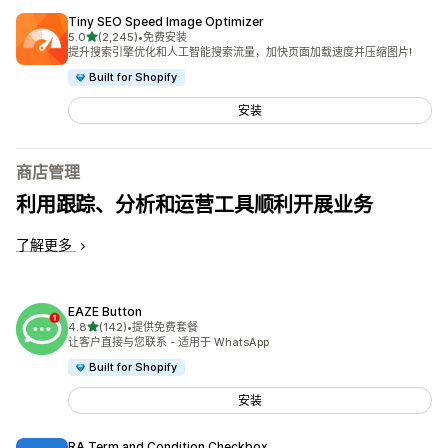
Tiny SEO Speed Image Optimizer
星（满分 5 星）
5.0
(2,245)
•
免费安装
总共 2245 条评论
提升搜索引擎优化和人工智能搜索流量，加快页面加载速度并压缩图片!
Built for Shopify
安装
商店管理
利用跟踪、分析和运营工具顺利开展业务
了解更多
EAZE Button
星（满分 5 星）
4.8
(142)
•
提供免费套餐
总共 142 条评论
让客户直接与您联系 - 适用于 WhatsApp
Built for Shopify
安装
RA Term and Condition Checkbox