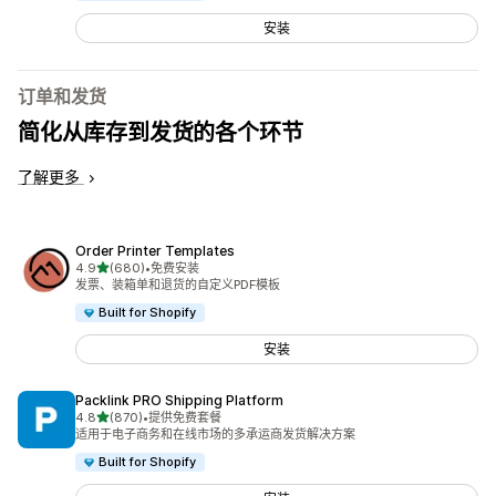
安装
订单和发货
简化从库存到发货的各个环节
了解更多
Order Printer Templates
星（满分 5 星）
4.9
(680)
•
免费安装
总共 680 条评论
发票、装箱单和退货的自定义PDF模板
Built for Shopify
安装
Packlink PRO Shipping Platform
星（满分 5 星）
4.8
(870)
•
提供免费套餐
总共 870 条评论
适用于电子商务和在线市场的多承运商发货解决方案
Built for Shopify