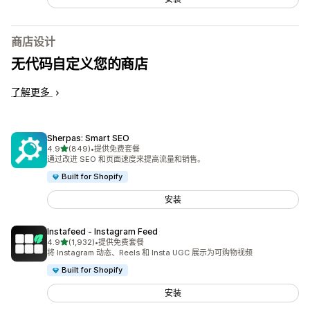
商店设计
无代码自定义您的商店
了解更多
Sherpas: Smart SEO
星（满分 5 星）
4.9
(849)
•
提供免费套餐
总共 849 条评论
通过改进 SEO 和页面速度来提高流量和销售。
Built for Shopify
安装
Instafeed ‑ Instagram Feed
星（满分 5 星）
4.9
(1,932)
•
提供免费套餐
总共 1932 条评论
将 Instagram 动态、Reels 和 Insta UGC 展示为可购物视频
Built for Shopify
安装