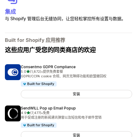
集成
与 Shopify 管理后台无缝协同，让您轻松掌控所有设置与数据。
Built for Shopify 应用推荐
这些应用广受您的同类商店的欢迎
Consentmo GDPR Compliance
星（满分 5 星）
5.0
(1,872)
•
提供免费套餐
总共 1872 条评论
GDPR/CCPA cookie 合规、网页无障碍功能和欧盟撤回权
Built for Shopify
安装
SendWILL Pop up Email Popup
星（满分 5 星）
4.9
(7,477)
•
免费
总共 7477 条评论
用于促成注册的新闻通讯弹窗以及短信和电子邮件营销
Built for Shopify
安装