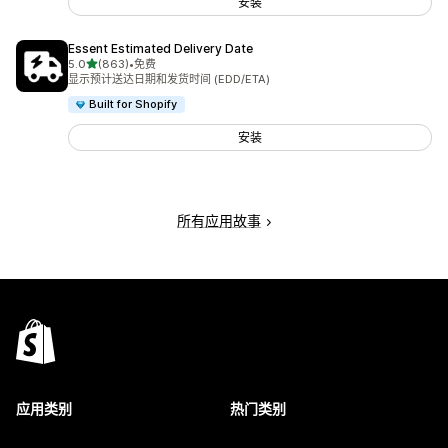
安装
Essent Estimated Delivery Date
星（满分 5 星）
5.0
(863)
•
免费
总共 863 条评论
显示预计送达日期和发货时间 (EDD/ETA)
Built for Shopify
安装
所有应用故事
应用类别
热门类别