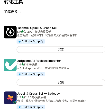
转化工具
了解更多
Essential Upsell & Cross Sell
星（满分 5 星）
5.0
(2,202)
•
提供免费套餐
总共 2202 条评论
通过“经常一起购买”向上销售和交叉销售提高客单价
Built for Shopify
安装
Judge.me Ali Reviews Importer
星（满分 5 星）
4.9
(183)
•
免费
总共 183 条评论
导入 AliExpress 评论，发展您的代发货商店
Built for Shopify
安装
Upsell & Cross Sell — Selleasy
星（满分 5 星）
4.9
(2,485)
•
免费安装
总共 2485 条评论
“经常一起购买”捆绑包和购物车内追加销售，可提高客单价
Built for Shopify