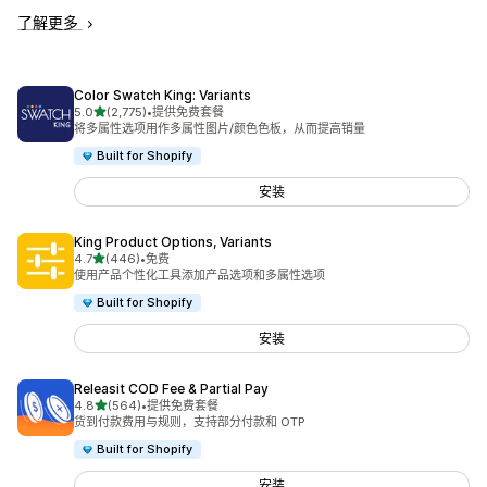
了解更多
Color Swatch King: Variants
星（满分 5 星）
5.0
(2,775)
•
提供免费套餐
总共 2775 条评论
将多属性选项用作多属性图片/颜色色板，从而提高销量
Built for Shopify
安装
King Product Options, Variants
星（满分 5 星）
4.7
(446)
•
免费
总共 446 条评论
使用产品个性化工具添加产品选项和多属性选项
Built for Shopify
安装
Releasit COD Fee & Partial Pay
星（满分 5 星）
4.8
(564)
•
提供免费套餐
总共 564 条评论
货到付款费用与规则，支持部分付款和 OTP
Built for Shopify
安装