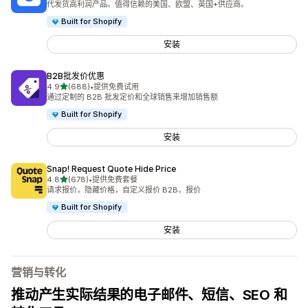
代发货高利润产品。值得信赖的美国、欧盟、英国+供应商。
Built for Shopify
安装
B2B批发价优惠
星（满分 5 星）
4.9
(688)
•
提供免费试用
总共 688 条评论
通过定制的 B2B 批发定价和全球销售来增加销售额
Built for Shopify
安装
Snap! Request Quote Hide Price
星（满分 5 星）
4.8
(678)
•
提供免费套餐
总共 678 条评论
请求报价，隐藏价格，自定义报价 B2B，报价
Built for Shopify
安装
营销与转化
推动产生实际结果的电子邮件、短信、SEO 和