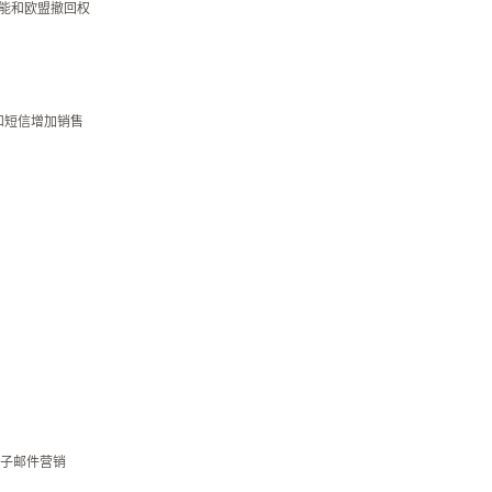
碍功能和欧盟撤回权
P和短信增加销售
子邮件营销