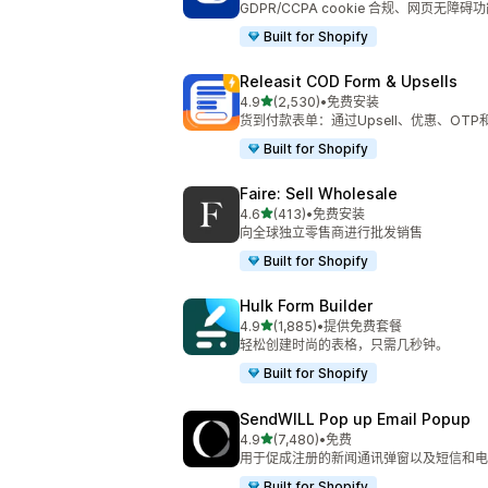
GDPR/CCPA cookie 合规、网页无障
Built for Shopify
Releasit COD Form & Upsells
星（满分 5 星）
4.9
(2,530)
•
免费安装
总共 2530 条评论
货到付款表单：通过Upsell、优惠、OT
Built for Shopify
Faire: Sell Wholesale
星（满分 5 星）
4.6
(413)
•
免费安装
总共 413 条评论
向全球独立零售商进行批发销售
Built for Shopify
Hulk Form Builder
星（满分 5 星）
4.9
(1,885)
•
提供免费套餐
总共 1885 条评论
轻松创建时尚的表格，只需几秒钟。
Built for Shopify
SendWILL Pop up Email Popup
星（满分 5 星）
4.9
(7,480)
•
免费
总共 7480 条评论
用于促成注册的新闻通讯弹窗以及短信和电
Built for Shopify