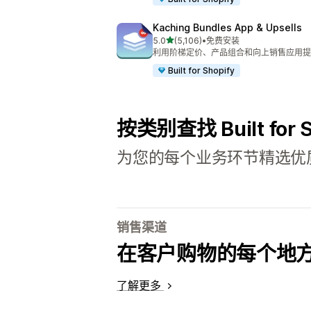
Kaching Bundles App & Upsells
星（满分 5 星）
5.0
(5,106)
•
免费安装
总共 5106 条评论
利用阶梯定价、产品组合和向上销售应用提高客
Built for Shopify
按类别查找 Built for 
为您的每个业务环节精选优
销售渠道
在客户购物的每个地
了解更多