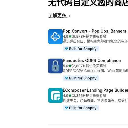
无代码自定义您的商
了解更多
Pop Convert ‑ Pop Ups, Banners
星（满分 5 星）
4.9
(8,578)
•
提供免费套餐
总共 8578 条评论
通过弹出窗口、横幅和免邮栏增加您的电子
Built for Shopify
Pandectes GDPR Compliance
星（满分 5 星）
5.0
(2,887)
•
提供免费套餐
总共 2887 条评论
GDPR/CCPA Cookie 横幅、Web 辅
Built for Shopify
EComposer Landing Page Builde
星（满分 5 星）
4.9
(3,356)
•
提供免费套餐
总共 3356 条评论
构建主页、产品页面、博客页面等，以提升
Built for Shopify