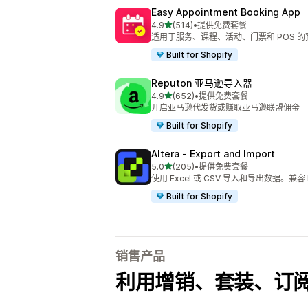
Easy Appointment Booking App
星（满分 5 星）
4.9
(514)
•
提供免费套餐
总共 514 条评论
适用于服务、课程、活动、门票和 POS 
Built for Shopify
Reputon 亚马逊导入器
星（满分 5 星）
4.9
(652)
•
提供免费套餐
总共 652 条评论
开启亚马逊代发货或赚取亚马逊联盟佣金
Built for Shopify
Altera ‑ Export and Import
星（满分 5 星）
5.0
(205)
•
提供免费套餐
总共 205 条评论
使用 Excel 或 CSV 导入和导出数据。兼容 Ma
Built for Shopify
销售产品
利用增销、套装、订