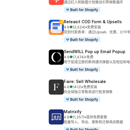
通过红人和联盟计划推动引荐销售循环
Built for Shopify
Releasit COD Form & Upsells
星（满分 5 星）
4.9
(2,524)
•
免费安装
总共 2524 条评论
货到付款表单：通过Upsell、优惠、OT
Built for Shopify
SendWILL Pop up Email Popup
星（满分 5 星）
4.9
(7,474)
•
免费
总共 7474 条评论
用于促成注册的新闻通讯弹窗以及短信和电
Built for Shopify
Faire: Sell Wholesale
星（满分 5 星）
4.6
(412)
•
免费安装
总共 412 条评论
向全球独立零售商进行批发销售
Built for Shopify
Matrixify
星（满分 5 星）
4.9
(1,357)
•
提供免费套餐
总共 1357 条评论
批量导入、导出、更新和迁移商店数据
Built for Shopify