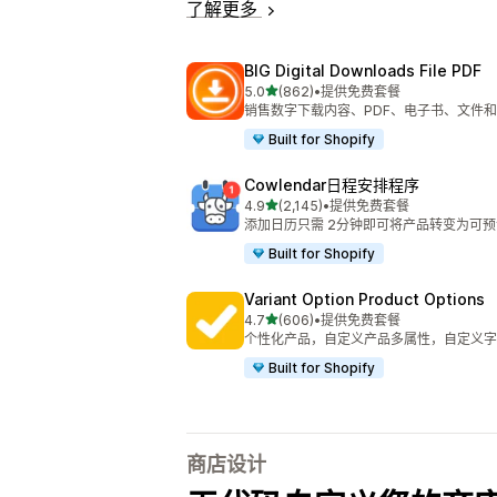
了解更多
BIG Digital Downloads File PDF
星（满分 5 星）
5.0
(862)
•
提供免费套餐
总共 862 条评论
销售数字下载内容、PDF、电子书、文件
Built for Shopify
Cowlendar日程安排程序
星（满分 5 星）
4.9
(2,145)
•
提供免费套餐
总共 2145 条评论
添加日历只需 2分钟即可将产品转变为可
Built for Shopify
Variant Option Product Options
星（满分 5 星）
4.7
(606)
•
提供免费套餐
总共 606 条评论
个性化产品，自定义产品多属性，自定义字
Built for Shopify
商店设计