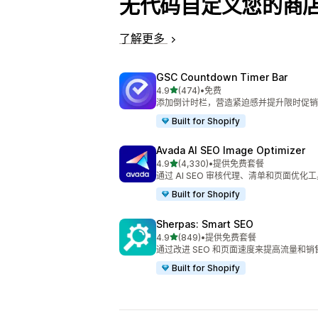
无代码自定义您的商
了解更多
GSC Countdown Timer Bar
星（满分 5 星）
4.9
(474)
•
免费
总共 474 条评论
添加倒计时栏，营造紧迫感并提升限时促销
Built for Shopify
Avada AI SEO Image Optimizer
星（满分 5 星）
4.9
(4,330)
•
提供免费套餐
总共 4330 条评论
通过 AI SEO 审核代理、清单和页面优化
Built for Shopify
Sherpas: Smart SEO
星（满分 5 星）
4.9
(849)
•
提供免费套餐
总共 849 条评论
通过改进 SEO 和页面速度来提高流量和销
Built for Shopify