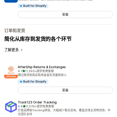
Built for Shopify
安装
订单和发货
简化从库存到发货的各个环节
了解更多
AfterShip Returns & Exchanges
星（满分 5 星）
4.7
(1,392)
•
提供免费套餐
总共 1392 条评论
通过换货和商店抵用金留存流量和收入
Built for Shopify
安装
Track123 Order Tracking
星（满分 5 星）
4.9
(1,576)
•
提供免费套餐
总共 1576 条评论
打造品牌级Tracking体验，大幅减少售后咨询，覆盖全球主流物流商，中
文团队支持