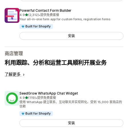
Powerful Contact Form Builder
星（满分 5 星）
4.9
(2,312)
•
提供免费套餐
总共 2312 条评论
Your all-in-one form app for custom forms, registration forms
Built for Shopify
安装
商店管理
利用跟踪、分析和运营工具顺利开展业务
了解更多
SeedGrow WhatsApp Chat Widget
星（满分 5 星）
4.9
(119)
•
提供免费套餐
总共 119 条评论
使用 WhatsApp 建立联系、互动聊天并实现转化。受到 15,000 家商店的
信赖
Built for Shopify
安装