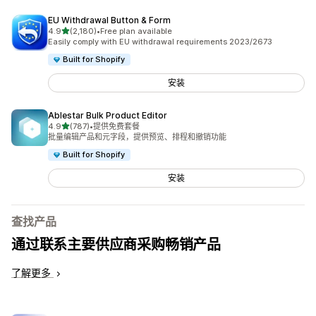
EU Withdrawal Button & Form
星（满分 5 星）
4.9
(2,180)
•
Free plan available
总共 2180 条评论
Easily comply with EU withdrawal requirements 2023/2673
Built for Shopify
安装
Ablestar Bulk Product Editor
星（满分 5 星）
4.9
(787)
•
提供免费套餐
总共 787 条评论
批量编辑产品和元字段，提供预览、排程和撤销功能
Built for Shopify
安装
查找产品
通过联系主要供应商采购畅销产品
了解更多