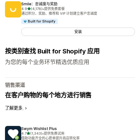
Smile：忠诚度与奖励
星（满分 5 星）
4.9
(4,178)
•
提供免费套餐
总共 4178 条评论
通过积分、奖励、推荐和 VIP 计划建立客户忠诚度
Built for Shopify
安装
按类别查找 Built for Shopify 应用
为您的每个业务环节精选优质应用
销售渠道
在客户购物的每个地方进行销售
了解更多
Swym Wishlist Plus
星（满分 5 星）
4.7
(1,343)
•
提供免费试用
总共 1343 条评论
借助功能齐全的心愿单提升商店转化率