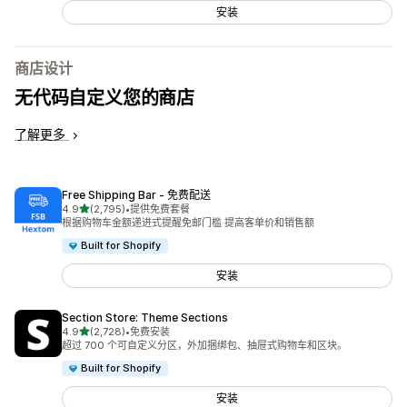
安装
商店设计
无代码自定义您的商店
了解更多
Free Shipping Bar ‑ 免费配送
星（满分 5 星）
4.9
(2,795)
•
提供免费套餐
总共 2795 条评论
根据购物车金额递进式提醒免邮门槛 提高客单价和销售额
Built for Shopify
安装
Section Store: Theme Sections
星（满分 5 星）
4.9
(2,728)
•
免费安装
总共 2728 条评论
超过 700 个可自定义分区，外加捆绑包、抽屉式购物车和区块。
Built for Shopify
安装