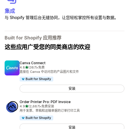
集成
与 Shopify 管理后台无缝协同，让您轻松掌控所有设置与数据。
Built for Shopify 应用推荐
这些应用广受您的同类商店的欢迎
Canva Connect
星（满分 5 星）
4.8
(387)
•
免费
总共 387 条评论
直接在 Canva 中访问您的产品图片和文件
Built for Shopify
安装
Order Printer Pro: PDF Invoice
星（满分 5 星）
4.9
(2,687)
•
免费安装
总共 2687 条评论
用于发票、草稿和运输单据的订单打印工具
Built for Shopify
安装