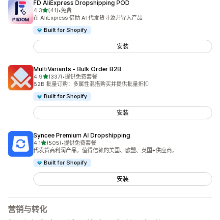
FD AliExpress Dropshipping POD
星（满分 5 星）
4.3
(41)
•
免费
总共 41 条评论
在 AliExpress 借助 AI 代发货寻源并导入产品
Built for Shopify
安装
MultiVariants ‑ Bulk Order B2B
星（满分 5 星）
4.9
(337)
•
提供免费套餐
总共 337 条评论
B2B 批量订购：多属性混搭购买并提供批量折扣
Built for Shopify
安装
Syncee Premium AI Dropshipping
星（满分 5 星）
4.1
(505)
•
提供免费套餐
总共 505 条评论
代发货高利润产品。值得信赖的美国、欧盟、英国+供应商。
Built for Shopify
安装
营销与转化