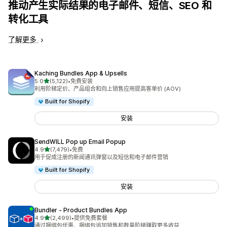
推动产生实际结果的电子邮件、短信、SEO 和
转化工具
了解更多
Kaching Bundles App & Upsells
星（满分 5 星）
5.0
(5,122)
•
免费安装
总共 5122 条评论
利用阶梯定价、产品组合和向上销售应用提高客单价 (AOV)
Built for Shopify
安装
SendWILL Pop up Email Popup
星（满分 5 星）
4.9
(7,479)
•
免费
总共 7479 条评论
用于促成注册的新闻通讯弹窗以及短信和电子邮件营销
Built for Shopify
安装
Bundler ‑ Product Bundles App
星（满分 5 星）
4.9
(2,499)
•
提供免费套餐
总共 2499 条评论
通过捆绑包优惠、捆绑包追加销售和数量阶梯赚取更多收益