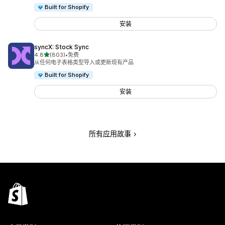
Built for Shopify
安装
syncX: Stock Sync
星（满分 5 星）
4.8
(803)
•
免费
总共 803 条评论
从任何电子表格类型导入或更新现有产品
Built for Shopify
安装
所有应用故事