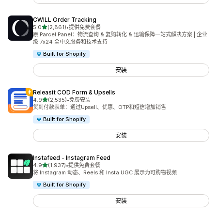
CWILL Order Tracking
星（满分 5 星）
5.0
(2,861)
•
提供免费套餐
总共 2861 条评论
原 Parcel Panel：物流查询 & 复购转化 & 运输保障一站式解决方案 | 企业
级 7x24 全中文服务和技术支持
Built for Shopify
安装
Releasit COD Form & Upsells
星（满分 5 星）
4.9
(2,535)
•
免费安装
总共 2535 条评论
货到付款表单：通过Upsell、优惠、OTP和短信增加销售
Built for Shopify
安装
Instafeed ‑ Instagram Feed
星（满分 5 星）
4.9
(1,937)
•
提供免费套餐
总共 1937 条评论
将 Instagram 动态、Reels 和 Insta UGC 展示为可购物视频
Built for Shopify
安装