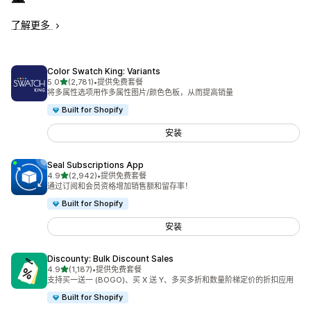
了解更多
Color Swatch King: Variants
星（满分 5 星）
5.0
(2,781)
•
提供免费套餐
总共 2781 条评论
将多属性选项用作多属性图片/颜色色板，从而提高销量
Built for Shopify
安装
Seal Subscriptions App
星（满分 5 星）
4.9
(2,942)
•
提供免费套餐
总共 2942 条评论
通过订阅和会员资格增加销售额和留存率！
Built for Shopify
安装
Discounty: Bulk Discount Sales
星（满分 5 星）
4.9
(1,187)
•
提供免费套餐
总共 1187 条评论
支持买一送一 (BOGO)、买 X 送 Y、多买多折和数量阶梯定价的折扣应用
Built for Shopify