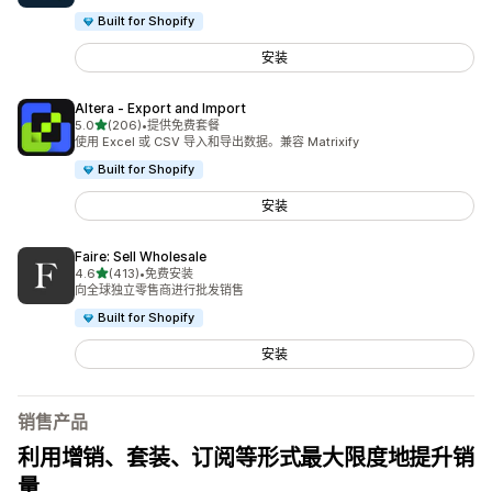
Built for Shopify
安装
Altera ‑ Export and Import
星（满分 5 星）
5.0
(206)
•
提供免费套餐
总共 206 条评论
使用 Excel 或 CSV 导入和导出数据。兼容 Matrixify
Built for Shopify
安装
Faire: Sell Wholesale
星（满分 5 星）
4.6
(413)
•
免费安装
总共 413 条评论
向全球独立零售商进行批发销售
Built for Shopify
安装
销售产品
利用增销、套装、订阅等形式最大限度地提升销
量