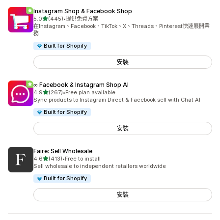
Instagram Shop & Facebook Shop
滿分 5 顆星
5.0
(445)
•
提供免費方案
共有 445 則評價
在Instagram、Facebook、TikTok、X、Threads、Pinterest快速展開業
務
Built for Shopify
安裝
∞ Facebook & Instagram Shop AI
滿分 5 顆星
4.9
(267)
•
Free plan available
共有 267 則評價
Sync products to Instagram Direct & Facebook sell with Chat AI
Built for Shopify
安裝
Faire: Sell Wholesale
滿分 5 顆星
4.6
(413)
•
Free to install
共有 413 則評價
Sell wholesale to independent retailers worldwide
Built for Shopify
安裝