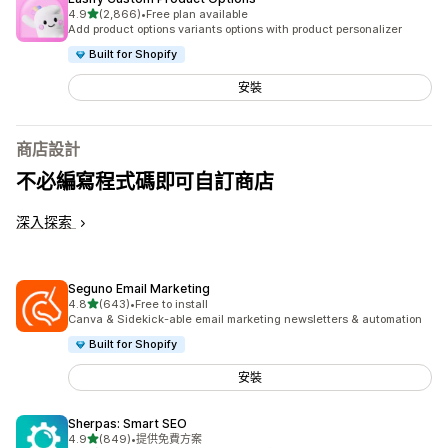
滿分 5 顆星
4.9
(2,866)
•
Free plan available
共有 2866 則評價
Add product options variants options with product personalizer
Built for Shopify
安裝
商店設計
不必編寫程式碼即可自訂商店
深入探索
Seguno Email Marketing
滿分 5 顆星
4.8
(643)
•
Free to install
共有 643 則評價
Canva & Sidekick-able email marketing newsletters & automation
Built for Shopify
安裝
Sherpas: Smart SEO
滿分 5 顆星
4.9
(849)
•
提供免費方案
共有 849 則評價