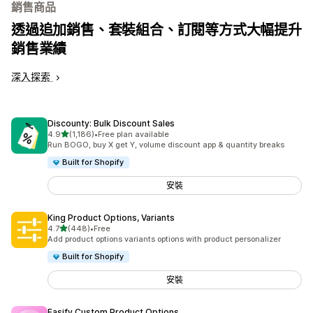
銷售商品
透過追加銷售、套裝組合、訂閱等方式大幅提升
銷售業績
深入探索
Discounty: Bulk Discount Sales
滿分 5 顆星
4.9
(1,186)
•
Free plan available
共有 1186 則評價
Run BOGO, buy X get Y, volume discount app & quantity breaks
Built for Shopify
安裝
King Product Options, Variants
滿分 5 顆星
4.7
(448)
•
Free
共有 448 則評價
Add product options variants options with product personalizer
Built for Shopify
安裝
Easify Custom Product Options