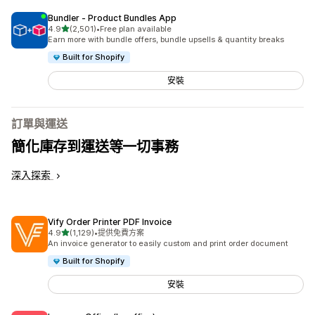
Bundler ‑ Product Bundles App
滿分 5 顆星
4.9
(2,501)
•
Free plan available
共有 2501 則評價
Earn more with bundle offers, bundle upsells & quantity breaks
Built for Shopify
安裝
訂單與運送
簡化庫存到運送等一切事務
深入探索
Vify Order Printer PDF Invoice
滿分 5 顆星
4.9
(1,129)
•
提供免費方案
共有 1129 則評價
An invoice generator to easily custom and print order document
Built for Shopify
安裝