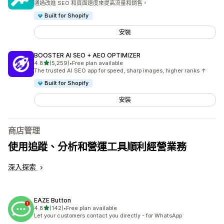
通過改進 SEO 和頁面速度來提高流量和銷售。
Built for Shopify
安裝
BOOSTER AI SEO + AEO OPTIMIZER
滿分 5 顆星
4.8
(5,259)
•
Free plan available
共有 5259 則評價
The trusted AI SEO app for speed, sharp images, higher ranks ↑
Built for Shopify
安裝
商店管理
使用追蹤、分析和營運工具順利經營業務
深入探索
EAZE Button
滿分 5 顆星
4.8
(142)
•
Free plan available
共有 142 則評價
Let your customers contact you directly - for WhatsApp