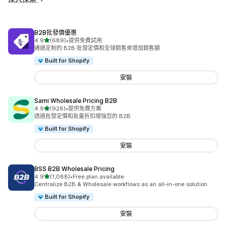
B2B批發價優惠
滿分 5 顆星
4.9
(689)
•
提供免費試用
共有 689 則評價
通過定制的 B2B 批發定價和全球銷售來增加銷售額
Built for Shopify
安裝
Sami Wholesale Pricing B2B
滿分 5 顆星
4.9
(926)
•
提供免費方案
共有 926 則評價
透過批發定價和批量折扣增強您的 B2B
Built for Shopify
安裝
BSS B2B Wholesale Pricing
滿分 5 顆星
4.9
(1,088)
•
Free plan available
共有 1088 則評價
Centralize B2B & Wholesale workflows as an all-in-one solution
Built for Shopify
安裝