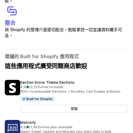
鬆。
整合
與 Shopify 的管理介面密切配合，輕鬆掌控一切並讓資料觸手可
及。
建議的 Built for Shopify 應用程式
這些應用程式廣受同類商店歡迎
Section Store: Theme Sections
滿分 5 顆星
4.9
(2,721)
•
Free to install
共有 2721 則評價
700+ Customisable Sections. + Bundles, Cart Drawer & Blocks
Built for Shopify
安裝
Matrixify
滿分 5 顆星
4.9
(1,363)
•
Free plan available
共有 1363 則評價
Import, Export, Update and Migrate your store data in bulk