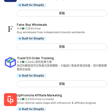
Built for Shopify
安裝
Faire: Buy Wholesale
滿分 5 顆星
4.9
(1,164)
•
Free
共有 1164 則評價
Buy wholesale from independent brands worldwide
Built for Shopify
安裝
Track123 Order Tracking
滿分 5 顆星
4.9
(1,569)
•
提供免費方案
共有 1569 則評價
為您的顧客提供亞馬遜式查單體驗，大幅減少售後查單諮詢量，提升顧客體
驗與忠誠度
Built for Shopify
安裝
UpPromote Affiliate Marketing
滿分 5 顆星
4.9
(3,593)
•
Free to install
共有 3593 則評價
Drive referral sales loops with influencer & affiliate program
Built for Shopify