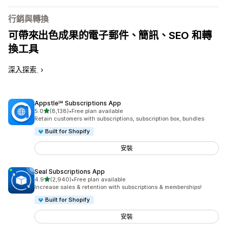
行銷與轉換
可帶來出色成果的電子郵件、簡訊、SEO 和轉
換工具
深入探索
Appstle℠ Subscriptions App
滿分 5 顆星
5.0
(8,138)
•
Free plan available
共有 8138 則評價
Retain customers with subscriptions, subscription box, bundles
Built for Shopify
安裝
Seal Subscriptions App
滿分 5 顆星
4.9
(2,940)
•
Free plan available
共有 2940 則評價
Increase sales & retention with subscriptions & memberships!
Built for Shopify
安裝