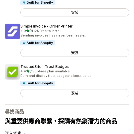
Built for Shopify
安裝
Simple Invoice ‑ Order Printer
滿分 5 顆星
4.9
(412)
•
Free to install
共有 412 則評價
Sending invoices has never been easier.
Built for Shopify
安裝
TrustedSite ‑ Trust Badges
滿分 5 顆星
4.4
(153)
•
Free plan available
共有 153 則評價
Earn and display trust badges to boost sales
Built for Shopify
安裝
尋找商品
與重要供應商聯繫，採購有熱銷潛力的商品
深入探索