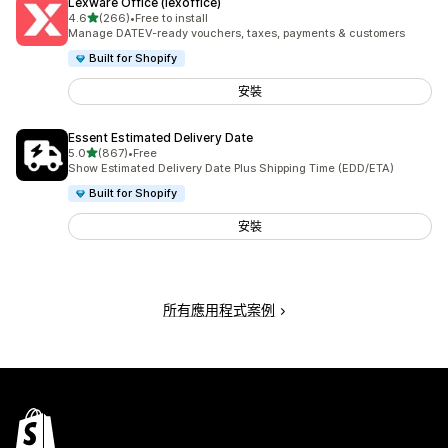
Lexware Office (lexoffice)
滿分 5 顆星
4.6
(266)
•
Free to install
共有 266 則評價
Manage DATEV-ready vouchers, taxes, payments & customers
Built for Shopify
安裝
Essent Estimated Delivery Date
滿分 5 顆星
5.0
(867)
•
Free
共有 867 則評價
Show Estimated Delivery Date Plus Shipping Time (EDD/ETA)
Built for Shopify
安裝
所有應用程式案例