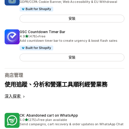
GDPR/CCPA Cookie Banner, Web Accessibility & EU Withdrawal
Built for Shopify
安裝
GSC Countdown Timer Bar
滿分 5 顆星
4.9
(478)
•
Free
共有 478 則評價
Add countdown timer bar to create urgency & boost flash sales
Built for Shopify
安裝
商店管理
使用追蹤、分析和營運工具順利經營業務
深入探索
CK: Abandoned cart on WhatsApp
滿分 5 顆星
5.0
(275)
•
Free plan available
共有 275 則評價
Send campaigns, cart recovery & order updates on WhatsApp Chat