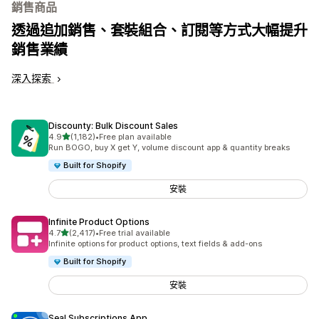
銷售商品
透過追加銷售、套裝組合、訂閱等方式大幅提升
銷售業績
深入探索
Discounty: Bulk Discount Sales
滿分 5 顆星
4.9
(1,182)
•
Free plan available
共有 1182 則評價
Run BOGO, buy X get Y, volume discount app & quantity breaks
Built for Shopify
安裝
Infinite Product Options
滿分 5 顆星
4.7
(2,417)
•
Free trial available
共有 2417 則評價
Infinite options for product options, text fields & add-ons
Built for Shopify
安裝
Seal Subscriptions App