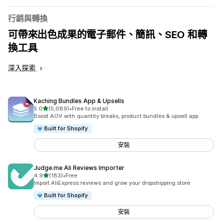
行銷與轉換
可帶來出色成果的電子郵件、簡訊、SEO 和轉
換工具
深入探索
Kaching Bundles App & Upsells
滿分 5 顆星
5.0
(5,089)
•
Free to install
共有 5089 則評價
Boost AOV with quantity breaks, product bundles & upsell app
Built for Shopify
安裝
Judge.me Ali Reviews Importer
滿分 5 顆星
4.9
(183)
•
Free
共有 183 則評價
Import AliExpress reviews and grow your dropshipping store
Built for Shopify
安裝