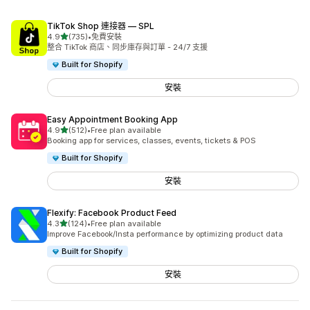
TikTok Shop 連接器 — SPL
滿分 5 顆星
4.9
(735)
•
免費安裝
共有 735 則評價
整合 TikTok 商店、同步庫存與訂單 - 24/7 支援
Built for Shopify
安裝
Easy Appointment Booking App
滿分 5 顆星
4.9
(512)
•
Free plan available
共有 512 則評價
Booking app for services, classes, events, tickets & POS
Built for Shopify
安裝
Flexify: Facebook Product Feed
滿分 5 顆星
4.3
(124)
•
Free plan available
共有 124 則評價
Improve Facebook/Insta performance by optimizing product data
Built for Shopify
安裝