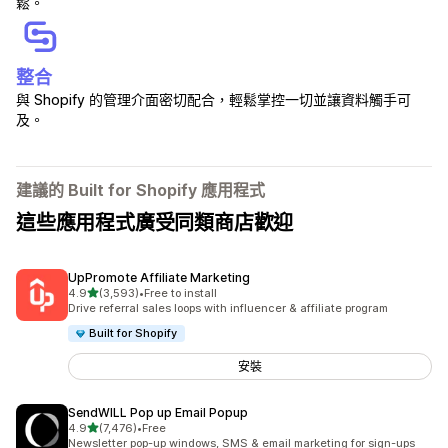
鬆。
整合
與 Shopify 的管理介面密切配合，輕鬆掌控一切並讓資料觸手可
及。
建議的 Built for Shopify 應用程式
這些應用程式廣受同類商店歡迎
UpPromote Affiliate Marketing
滿分 5 顆星
4.9
(3,593)
•
Free to install
共有 3593 則評價
Drive referral sales loops with influencer & affiliate program
Built for Shopify
安裝
SendWILL Pop up Email Popup
滿分 5 顆星
4.9
(7,476)
•
Free
共有 7476 則評價
Newsletter pop-up windows, SMS & email marketing for sign-ups