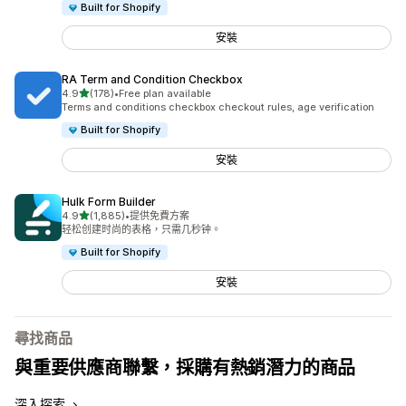
Built for Shopify
安裝
RA Term and Condition Checkbox
滿分 5 顆星
4.9
(178)
•
Free plan available
共有 178 則評價
Terms and conditions checkbox checkout rules, age verification
Built for Shopify
安裝
Hulk Form Builder
滿分 5 顆星
4.9
(1,885)
•
提供免費方案
共有 1885 則評價
轻松创建时尚的表格，只需几秒钟。
Built for Shopify
安裝
尋找商品
與重要供應商聯繫，採購有熱銷潛力的商品
深入探索