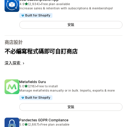
滿分 5 顆星
4.9
(2,934)
•
Free plan available
共有 2934 則評價
Increase sales & retention with subscriptions & memberships!
Built for Shopify
安裝
商店設計
不必編寫程式碼即可自訂商店
深入探索
Metafields Guru
滿分 5 顆星
5.0
(218)
•
Free to install
共有 218 則評價
Manage metafields manually or in bulk. Imports, exports & more
Built for Shopify
安裝
Pandectes GDPR Compliance
滿分 5 顆星
5.0
(2,887)
•
Free plan available
共有 2887 則評價