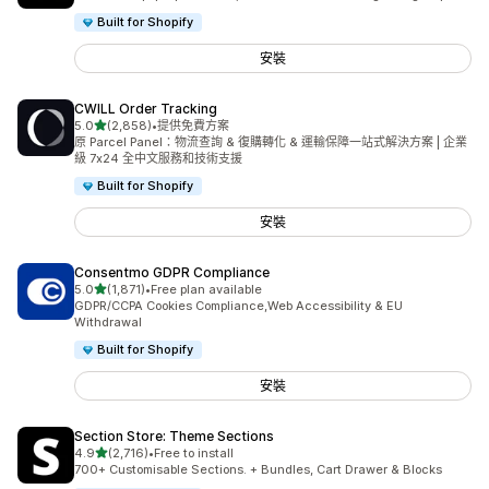
Built for Shopify
安裝
CWILL Order Tracking
滿分 5 顆星
5.0
(2,858)
•
提供免費方案
共有 2858 則評價
原 Parcel Panel：物流查詢 & 復購轉化 & 運輸保障一站式解決方案 | 企業
級 7x24 全中文服務和技術支援
Built for Shopify
安裝
Consentmo GDPR Compliance
滿分 5 顆星
5.0
(1,871)
•
Free plan available
共有 1871 則評價
GDPR/CCPA Cookies Compliance,Web Accessibility & EU
Withdrawal
Built for Shopify
安裝
Section Store: Theme Sections
滿分 5 顆星
4.9
(2,716)
•
Free to install
共有 2716 則評價
700+ Customisable Sections. + Bundles, Cart Drawer & Blocks