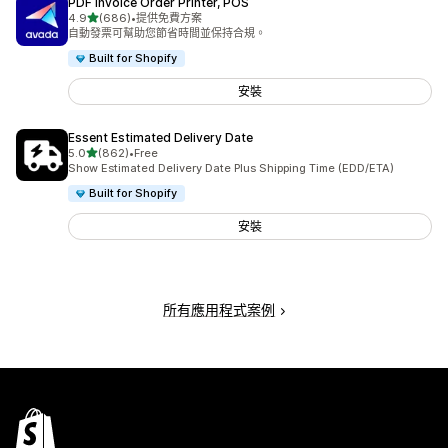
PDF Invoice Order Printer, POS
滿分 5 顆星
4.9
(686)
•
提供免費方案
共有 686 則評價
自動發票可幫助您節省時間並保持合規。
Built for Shopify
安裝
Essent Estimated Delivery Date
滿分 5 顆星
5.0
(862)
•
Free
共有 862 則評價
Show Estimated Delivery Date Plus Shipping Time (EDD/ETA)
Built for Shopify
安裝
所有應用程式案例