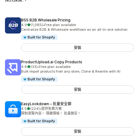
BSS B2B Wholesale Pricing
滿分 5 顆星
4.9
(1,085)
•
Free plan available
共有 1085 則評價
Centralize B2B & Wholesale workflows as an all-in-one solution
Built for Shopify
安裝
ProductUpload.ai Copy Products
滿分 5 顆星
4.8
(33)
•
Free plan available
共有 33 則評價
Bulk import products from any store, Clone & Rewrite with AI
Built for Shopify
安裝
EasyLockdown – 批量安全鎖
滿分 5 顆星
4.5
(224)
•
提供免費方案
共有 224 則評價
限制瀏覽內容。 隱藏價格。 批量鎖定。
Built for Shopify
安裝