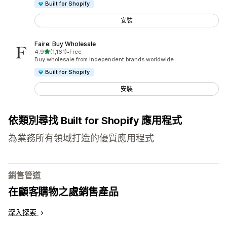
Built for Shopify
安裝
Faire: Buy Wholesale
滿分 5 顆星
4.9
(1,161)
•
Free
共有 1161 則評價
Buy wholesale from independent brands worldwide
Built for Shopify
安裝
依類別尋找 Built for Shopify 應用程式
為業務所有領域打造的優質應用程式
銷售管道
在顧客購物之處銷售產品
深入探索