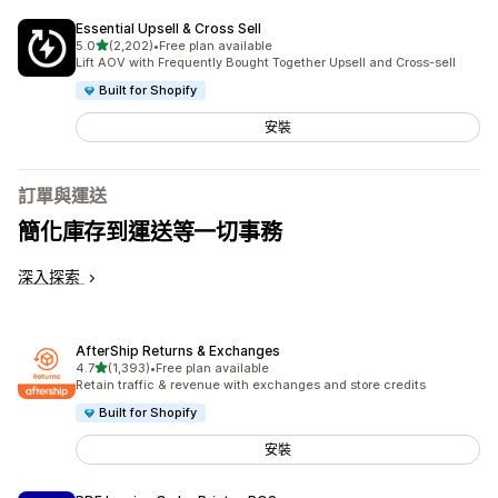
Essential Upsell & Cross Sell
滿分 5 顆星
5.0
(2,202)
•
Free plan available
共有 2202 則評價
Lift AOV with Frequently Bought Together Upsell and Cross-sell
Built for Shopify
安裝
訂單與運送
簡化庫存到運送等一切事務
深入探索
AfterShip Returns & Exchanges
滿分 5 顆星
4.7
(1,393)
•
Free plan available
共有 1393 則評價
Retain traffic & revenue with exchanges and store credits
Built for Shopify
安裝