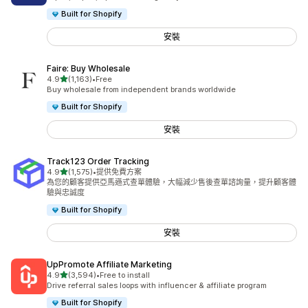
Built for Shopify
安裝
Faire: Buy Wholesale
滿分 5 顆星
4.9
(1,163)
•
Free
共有 1163 則評價
Buy wholesale from independent brands worldwide
Built for Shopify
安裝
Track123 Order Tracking
滿分 5 顆星
4.9
(1,575)
•
提供免費方案
共有 1575 則評價
為您的顧客提供亞馬遜式查單體驗，大幅減少售後查單諮詢量，提升顧客體
驗與忠誠度
Built for Shopify
安裝
UpPromote Affiliate Marketing
滿分 5 顆星
4.9
(3,594)
•
Free to install
共有 3594 則評價
Drive referral sales loops with influencer & affiliate program
Built for Shopify