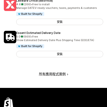
Lexware Office (lexoffice)
滿分 5 顆星
4.6
(266)
•
Free to install
共有 266 則評價
Manage DATEV-ready vouchers, taxes, payments & customers
Built for Shopify
安裝
Essent Estimated Delivery Date
滿分 5 顆星
5.0
(869)
•
Free
共有 869 則評價
Show Estimated Delivery Date Plus Shipping Time (EDD/ETA)
Built for Shopify
安裝
所有應用程式案例