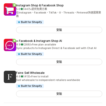
Instagram Shop & Facebook Shop
滿分 5 顆星
5.0
(447)
•
提供免費方案
共有 447 則評價
在Instagram、Facebook、TikTok、X、Threads、Pinterest快速展開業
務
Built for Shopify
安裝
∞ Facebook & Instagram Shop AI
滿分 5 顆星
4.9
(268)
•
Free plan available
共有 268 則評價
Sync products to Instagram Direct & Facebook sell with Chat AI
Built for Shopify
安裝
Faire: Sell Wholesale
滿分 5 顆星
4.6
(413)
•
Free to install
共有 413 則評價
Sell wholesale to independent retailers worldwide
Built for Shopify
安裝