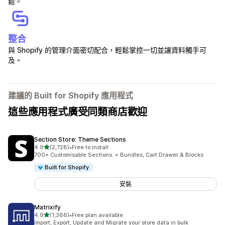
鬆。
整合
與 Shopify 的管理介面密切配合，輕鬆掌控一切並讓資料觸手可
及。
建議的 Built for Shopify 應用程式
這些應用程式廣受同類商店歡迎
Section Store: Theme Sections
滿分 5 顆星
4.9
(2,728)
•
Free to install
共有 2728 則評價
700+ Customisable Sections. + Bundles, Cart Drawer & Blocks
Built for Shopify
安裝
Matrixify
滿分 5 顆星
4.9
(1,366)
•
Free plan available
共有 1366 則評價
Import, Export, Update and Migrate your store data in bulk