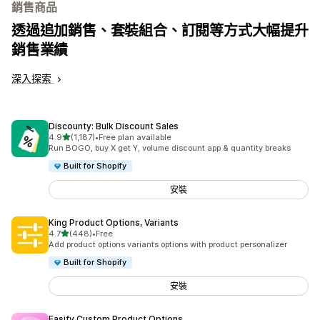
銷售商品
透過追加銷售、套裝組合、訂閱等方式大幅提升
銷售業績
深入探索
Discounty: Bulk Discount Sales
滿分 5 顆星
4.9
(1,187)
•
Free plan available
共有 1187 則評價
Run BOGO, buy X get Y, volume discount app & quantity breaks
Built for Shopify
安裝
King Product Options, Variants
滿分 5 顆星
4.7
(448)
•
Free
共有 448 則評價
Add product options variants options with product personalizer
Built for Shopify
安裝
Easify Custom Product Options