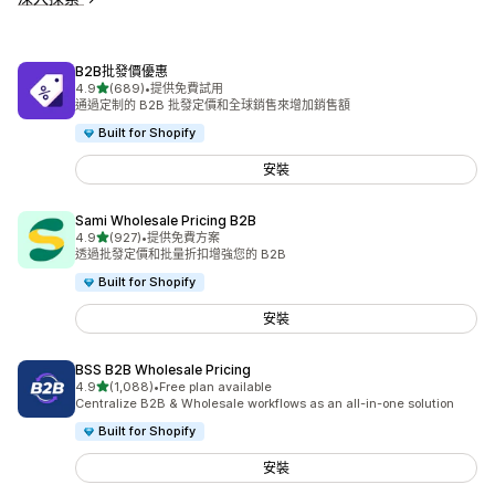
B2B批發價優惠
滿分 5 顆星
4.9
(689)
•
提供免費試用
共有 689 則評價
通過定制的 B2B 批發定價和全球銷售來增加銷售額
Built for Shopify
安裝
Sami Wholesale Pricing B2B
滿分 5 顆星
4.9
(927)
•
提供免費方案
共有 927 則評價
透過批發定價和批量折扣增強您的 B2B
Built for Shopify
安裝
BSS B2B Wholesale Pricing
滿分 5 顆星
4.9
(1,088)
•
Free plan available
共有 1088 則評價
Centralize B2B & Wholesale workflows as an all-in-one solution
Built for Shopify
安裝