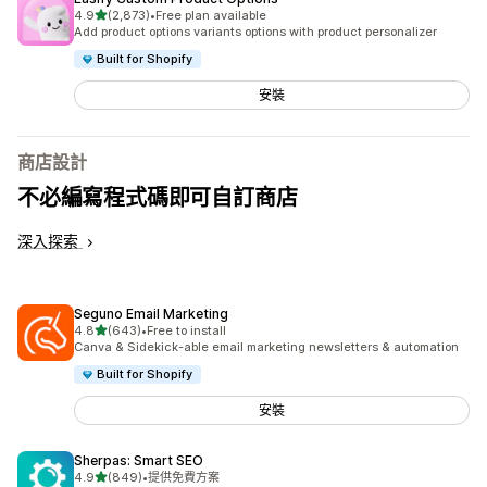
滿分 5 顆星
4.9
(2,873)
•
Free plan available
共有 2873 則評價
Add product options variants options with product personalizer
Built for Shopify
安裝
商店設計
不必編寫程式碼即可自訂商店
深入探索
Seguno Email Marketing
滿分 5 顆星
4.8
(643)
•
Free to install
共有 643 則評價
Canva & Sidekick-able email marketing newsletters & automation
Built for Shopify
安裝
Sherpas: Smart SEO
滿分 5 顆星
4.9
(849)
•
提供免費方案
共有 849 則評價