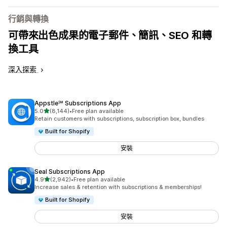
行銷與轉換
可帶來出色成果的電子郵件、簡訊、SEO 和轉
換工具
深入探索
Appstle℠ Subscriptions App
滿分 5 顆星
5.0
(8,144)
•
Free plan available
共有 8144 則評價
Retain customers with subscriptions, subscription box, bundles
Built for Shopify
安裝
Seal Subscriptions App
滿分 5 顆星
4.9
(2,942)
•
Free plan available
共有 2942 則評價
Increase sales & retention with subscriptions & memberships!
Built for Shopify
安裝