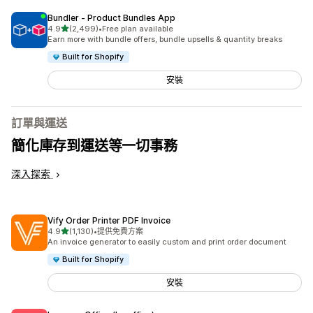
Bundler ‑ Product Bundles App
滿分 5 顆星
4.9
(2,499)
•
Free plan available
共有 2499 則評價
Earn more with bundle offers, bundle upsells & quantity breaks
Built for Shopify
安裝
訂單與運送
簡化庫存到運送等一切事務
深入探索
Vify Order Printer PDF Invoice
滿分 5 顆星
4.9
(1,130)
•
提供免費方案
共有 1130 則評價
An invoice generator to easily custom and print order document
Built for Shopify
安裝