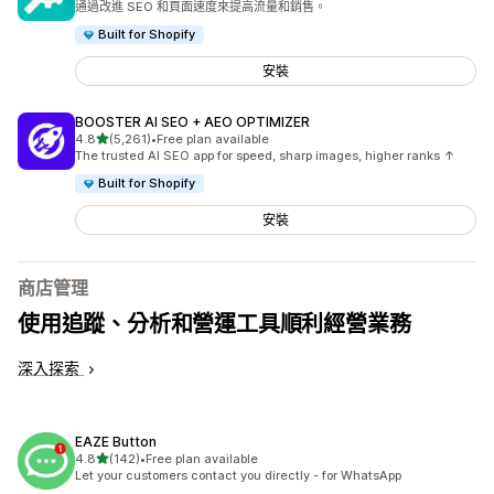
通過改進 SEO 和頁面速度來提高流量和銷售。
Built for Shopify
安裝
BOOSTER AI SEO + AEO OPTIMIZER
滿分 5 顆星
4.8
(5,261)
•
Free plan available
共有 5261 則評價
The trusted AI SEO app for speed, sharp images, higher ranks ↑
Built for Shopify
安裝
商店管理
使用追蹤、分析和營運工具順利經營業務
深入探索
EAZE Button
滿分 5 顆星
4.8
(142)
•
Free plan available
共有 142 則評價
Let your customers contact you directly - for WhatsApp