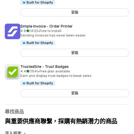
Built for Shopify
安裝
Simple Invoice ‑ Order Printer
滿分 5 顆星
4.9
(412)
•
Free to install
共有 412 則評價
Sending invoices has never been easier.
Built for Shopify
安裝
TrustedSite ‑ Trust Badges
滿分 5 顆星
4.4
(154)
•
Free plan available
共有 154 則評價
Earn and display trust badges to boost sales
Built for Shopify
安裝
尋找商品
與重要供應商聯繫，採購有熱銷潛力的商品
深入探索