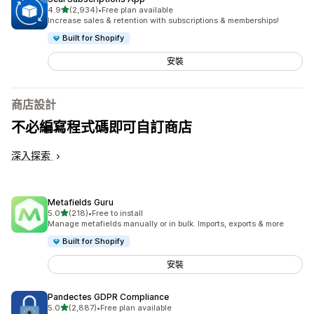
滿分 5 顆星
4.9
(2,934)
•
Free plan available
共有 2934 則評價
Increase sales & retention with subscriptions & memberships!
Built for Shopify
安裝
商店設計
不必編寫程式碼即可自訂商店
深入探索
Metafields Guru
滿分 5 顆星
5.0
(218)
•
Free to install
共有 218 則評價
Manage metafields manually or in bulk. Imports, exports & more
Built for Shopify
安裝
Pandectes GDPR Compliance
滿分 5 顆星
5.0
(2,887)
•
Free plan available
共有 2887 則評價