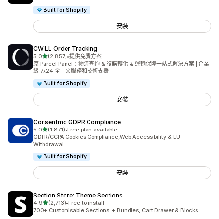
Built for Shopify
安裝
CWILL Order Tracking
滿分 5 顆星
5.0
(2,857)
•
提供免費方案
共有 2857 則評價
原 Parcel Panel：物流查詢 & 復購轉化 & 運輸保障一站式解決方案 | 企業
級 7x24 全中文服務和技術支援
Built for Shopify
安裝
Consentmo GDPR Compliance
滿分 5 顆星
5.0
(1,871)
•
Free plan available
共有 1871 則評價
GDPR/CCPA Cookies Compliance,Web Accessibility & EU
Withdrawal
Built for Shopify
安裝
Section Store: Theme Sections
滿分 5 顆星
4.9
(2,713)
•
Free to install
共有 2713 則評價
700+ Customisable Sections. + Bundles, Cart Drawer & Blocks