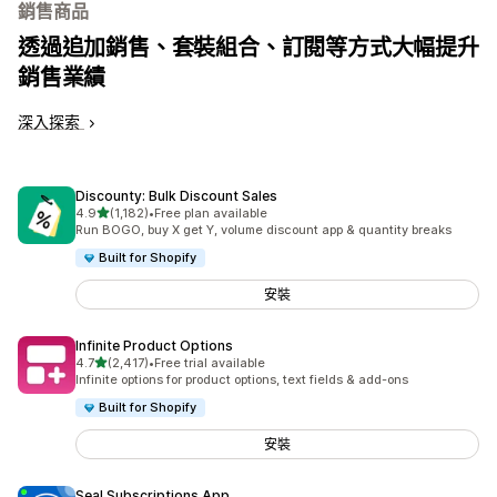
銷售商品
透過追加銷售、套裝組合、訂閱等方式大幅提升
銷售業績
深入探索
Discounty: Bulk Discount Sales
滿分 5 顆星
4.9
(1,182)
•
Free plan available
共有 1182 則評價
Run BOGO, buy X get Y, volume discount app & quantity breaks
Built for Shopify
安裝
Infinite Product Options
滿分 5 顆星
4.7
(2,417)
•
Free trial available
共有 2417 則評價
Infinite options for product options, text fields & add-ons
Built for Shopify
安裝
Seal Subscriptions App