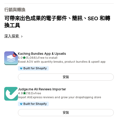
行銷與轉換
可帶來出色成果的電子郵件、簡訊、SEO 和轉
換工具
深入探索
Kaching Bundles App & Upsells
滿分 5 顆星
5.0
(5,088)
•
Free to install
共有 5088 則評價
Boost AOV with quantity breaks, product bundles & upsell app
Built for Shopify
安裝
Judge.me Ali Reviews Importer
滿分 5 顆星
4.9
(183)
•
Free
共有 183 則評價
Import AliExpress reviews and grow your dropshipping store
Built for Shopify
安裝