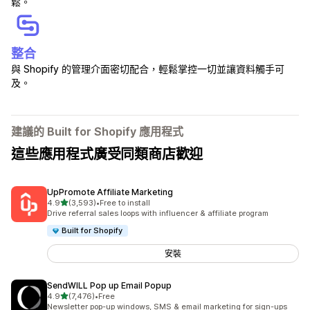
鬆。
整合
與 Shopify 的管理介面密切配合，輕鬆掌控一切並讓資料觸手可
及。
建議的 Built for Shopify 應用程式
這些應用程式廣受同類商店歡迎
UpPromote Affiliate Marketing
滿分 5 顆星
4.9
(3,593)
•
Free to install
共有 3593 則評價
Drive referral sales loops with influencer & affiliate program
Built for Shopify
安裝
SendWILL Pop up Email Popup
滿分 5 顆星
4.9
(7,476)
•
Free
共有 7476 則評價
Newsletter pop-up windows, SMS & email marketing for sign-ups