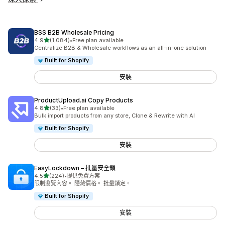
BSS B2B Wholesale Pricing
滿分 5 顆星
4.9
(1,084)
•
Free plan available
共有 1084 則評價
Centralize B2B & Wholesale workflows as an all-in-one solution
Built for Shopify
安裝
ProductUpload.ai Copy Products
滿分 5 顆星
4.8
(33)
•
Free plan available
共有 33 則評價
Bulk import products from any store, Clone & Rewrite with AI
Built for Shopify
安裝
EasyLockdown – 批量安全鎖
滿分 5 顆星
4.5
(224)
•
提供免費方案
共有 224 則評價
限制瀏覽內容。 隱藏價格。 批量鎖定。
Built for Shopify
安裝