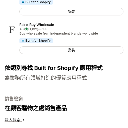
Built for Shopify
安裝
Faire: Buy Wholesale
滿分 5 顆星
4.9
(1,162)
•
Free
共有 1162 則評價
Buy wholesale from independent brands worldwide
Built for Shopify
安裝
依類別尋找 Built for Shopify 應用程式
為業務所有領域打造的優質應用程式
銷售管道
在顧客購物之處銷售產品
深入探索