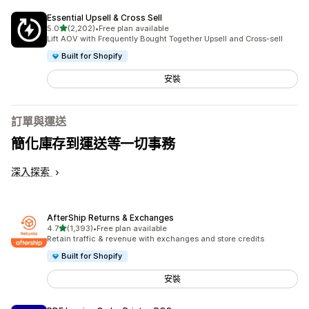
Essential Upsell & Cross Sell
滿分 5 顆星
5.0
(2,202)
•
Free plan available
共有 2202 則評價
Lift AOV with Frequently Bought Together Upsell and Cross-sell
Built for Shopify
安裝
訂單與運送
簡化庫存到運送等一切事務
深入探索
AfterShip Returns & Exchanges
滿分 5 顆星
4.7
(1,393)
•
Free plan available
共有 1393 則評價
Retain traffic & revenue with exchanges and store credits
Built for Shopify
安裝