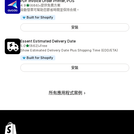
PDF Invoice Order Printer, POS
滿分 5 顆星
4.9
(686)
•
提供免費方案
共有 686 則評價
自動發票可幫助您節省時間並保持合規。
Built for Shopify
安裝
Essent Estimated Delivery Date
滿分 5 顆星
5.0
(862)
•
Free
共有 862 則評價
Show Estimated Delivery Date Plus Shipping Time (EDD/ETA)
Built for Shopify
安裝
所有應用程式案例