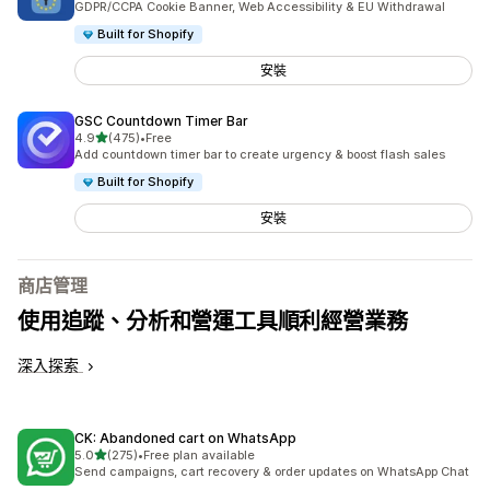
GDPR/CCPA Cookie Banner, Web Accessibility & EU Withdrawal
Built for Shopify
安裝
GSC Countdown Timer Bar
滿分 5 顆星
4.9
(475)
•
Free
共有 475 則評價
Add countdown timer bar to create urgency & boost flash sales
Built for Shopify
安裝
商店管理
使用追蹤、分析和營運工具順利經營業務
深入探索
CK: Abandoned cart on WhatsApp
滿分 5 顆星
5.0
(275)
•
Free plan available
共有 275 則評價
Send campaigns, cart recovery & order updates on WhatsApp Chat