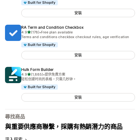
Built for Shopify
安裝
RA Term and Condition Checkbox
滿分 5 顆星
4.9
(178)
•
Free plan available
共有 178 則評價
Terms and conditions checkbox checkout rules, age verification
Built for Shopify
安裝
Hulk Form Builder
滿分 5 顆星
4.9
(1,885)
•
提供免費方案
共有 1885 則評價
轻松创建时尚的表格，只需几秒钟。
Built for Shopify
安裝
尋找商品
與重要供應商聯繫，採購有熱銷潛力的商品
深入探索