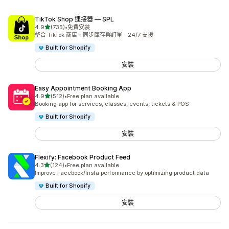
TikTok Shop 連接器 — SPL
滿分 5 顆星
4.9
(735)
•
免費安裝
共有 735 則評價
整合 TikTok 商店、同步庫存與訂單 - 24/7 支援
Built for Shopify
安裝
Easy Appointment Booking App
滿分 5 顆星
4.9
(512)
•
Free plan available
共有 512 則評價
Booking app for services, classes, events, tickets & POS
Built for Shopify
安裝
Flexify: Facebook Product Feed
滿分 5 顆星
4.3
(124)
•
Free plan available
共有 124 則評價
Improve Facebook/Insta performance by optimizing product data
Built for Shopify
安裝