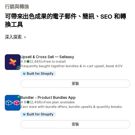
行銷與轉換
可帶來出色成果的電子郵件、簡訊、SEO 和轉
換工具
深入探索
Upsell & Cross Sell — Selleasy
滿分 5 顆星
4.9
(2,485)
•
Free to install
共有 2485 則評價
Frequently bought together bundles & in cart upsell, boost AOV
Built for Shopify
安裝
Bundler ‑ Product Bundles App
滿分 5 顆星
4.9
(2,498)
•
Free plan available
共有 2498 則評價
Earn more with bundle offers, bundle upsells & quantity breaks
Built for Shopify
安裝