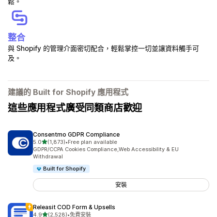
鬆。
整合
與 Shopify 的管理介面密切配合，輕鬆掌控一切並讓資料觸手可
及。
建議的 Built for Shopify 應用程式
這些應用程式廣受同類商店歡迎
Consentmo GDPR Compliance
滿分 5 顆星
5.0
(1,873)
•
Free plan available
共有 1873 則評價
GDPR/CCPA Cookies Compliance,Web Accessibility & EU
Withdrawal
Built for Shopify
安裝
Releasit COD Form & Upsells
滿分 5 顆星
4.9
(2,528)
•
免費安裝