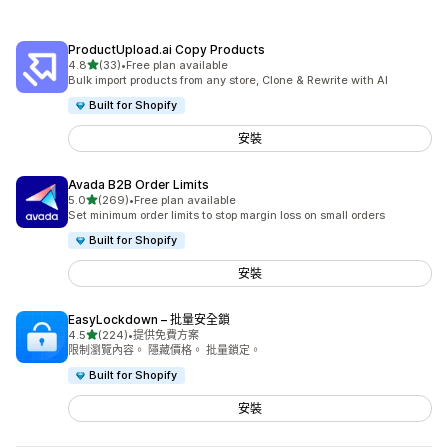
ProductUpload.ai Copy Products
滿分 5 顆星
4.8
(33)
•
Free plan available
共有 33 則評價
Bulk import products from any store, Clone & Rewrite with AI
Built for Shopify
安裝
Avada B2B Order Limits
滿分 5 顆星
5.0
(269)
•
Free plan available
共有 269 則評價
Set minimum order limits to stop margin loss on small orders
Built for Shopify
安裝
EasyLockdown – 批量安全鎖
滿分 5 顆星
4.5
(224)
•
提供免費方案
共有 224 則評價
限制瀏覽內容。 隱藏價格。 批量鎖定。
Built for Shopify
安裝