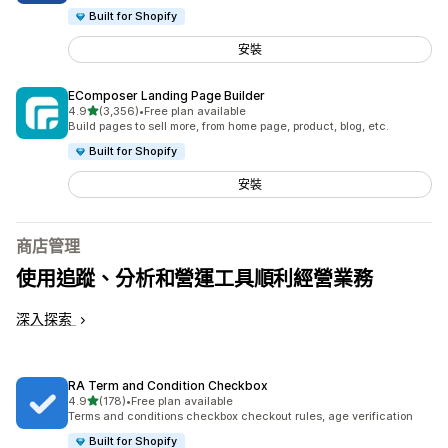
Built for Shopify
安裝
EComposer Landing Page Builder
滿分 5 顆星
4.9
(3,356)
•
Free plan available
共有 3356 則評價
Build pages to sell more, from home page, product, blog, etc.
Built for Shopify
安裝
商店管理
使用追蹤、分析和營運工具順利經營業務
深入探索
RA Term and Condition Checkbox
滿分 5 顆星
4.9
(178)
•
Free plan available
共有 178 則評價
Terms and conditions checkbox checkout rules, age verification
Built for Shopify