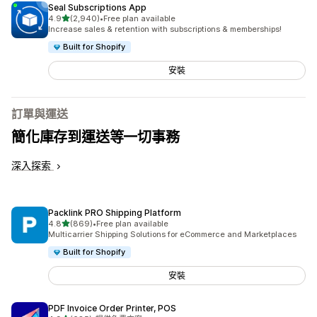
Seal Subscriptions App
滿分 5 顆星
4.9
(2,940)
•
Free plan available
共有 2940 則評價
Increase sales & retention with subscriptions & memberships!
Built for Shopify
安裝
訂單與運送
簡化庫存到運送等一切事務
深入探索
Packlink PRO Shipping Platform
滿分 5 顆星
4.8
(869)
•
Free plan available
共有 869 則評價
Multicarrier Shipping Solutions for eCommerce and Marketplaces
Built for Shopify
安裝
PDF Invoice Order Printer, POS