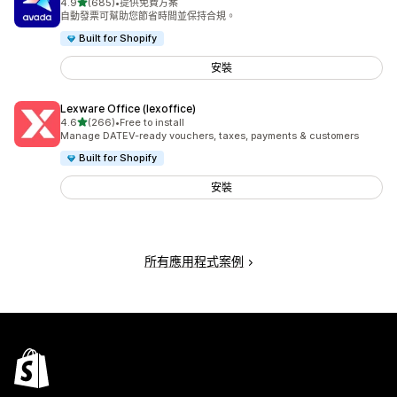
滿分 5 顆星
4.9
(685)
•
提供免費方案
共有 685 則評價
自動發票可幫助您節省時間並保持合規。
Built for Shopify
安裝
Lexware Office (lexoffice)
滿分 5 顆星
4.6
(266)
•
Free to install
共有 266 則評價
Manage DATEV-ready vouchers, taxes, payments & customers
Built for Shopify
安裝
所有應用程式案例