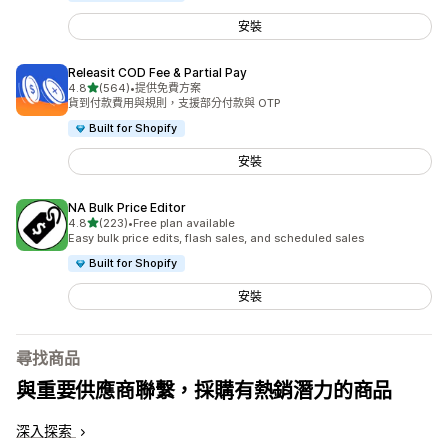
安裝
Releasit COD Fee & Partial Pay
滿分 5 顆星
4.8
(564)
•
提供免費方案
共有 564 則評價
貨到付款費用與規則，支援部分付款與 OTP
Built for Shopify
安裝
NA Bulk Price Editor
滿分 5 顆星
4.8
(223)
•
Free plan available
共有 223 則評價
Easy bulk price edits, flash sales, and scheduled sales
Built for Shopify
安裝
尋找商品
與重要供應商聯繫，採購有熱銷潛力的商品
深入探索