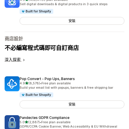
共有 452 則評價
Sell digital downloads & digital products in 3 quick steps
Built for Shopify
安裝
商店設計
不必編寫程式碼即可自訂商店
深入探索
Pop Convert ‑ Pop Ups, Banners
滿分 5 顆星
4.9
(8,578)
•
Free plan available
共有 8578 則評價
Build your email list with popups, banners & free shipping bar
Built for Shopify
安裝
Pandectes GDPR Compliance
滿分 5 顆星
5.0
(2,887)
•
Free plan available
共有 2887 則評價
GDPR/CCPA Cookie Banner, Web Accessibility & EU Withdrawal