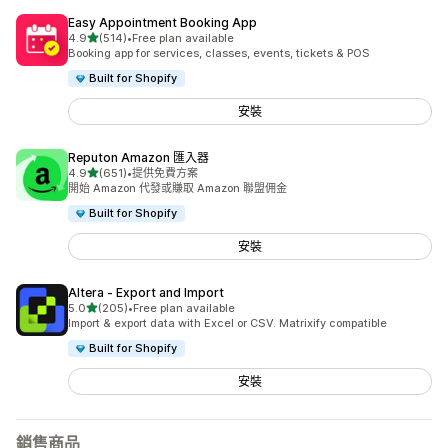
Easy Appointment Booking App
滿分 5 顆星
4.9
(514)
•
Free plan available
共有 514 則評價
Booking app for services, classes, events, tickets & POS
Built for Shopify
安裝
Reputon Amazon 匯入器
滿分 5 顆星
4.9
(651)
•
提供免費方案
共有 651 則評價
開始 Amazon 代發或賺取 Amazon 聯盟佣金
Built for Shopify
安裝
Altera ‑ Export and Import
滿分 5 顆星
5.0
(205)
•
Free plan available
共有 205 則評價
Import & export data with Excel or CSV. Matrixify compatible
Built for Shopify
安裝
銷售商品