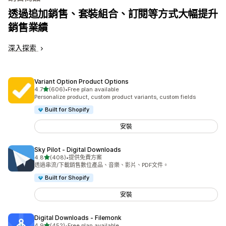
透過追加銷售、套裝組合、訂閱等方式大幅提升
銷售業績
深入探索
Variant Option Product Options
滿分 5 顆星
4.7
(606)
•
Free plan available
共有 606 則評價
Personalize product, custom product variants, custom fields
Built for Shopify
安裝
Sky Pilot ‑ Digital Downloads
滿分 5 顆星
4.8
(408)
•
提供免費方案
共有 408 則評價
透過串流/下載銷售數位產品、音樂、影片、PDF文件。
Built for Shopify
安裝
Digital Downloads ‑ Filemonk
滿分 5 顆星
4.9
(452)
•
Free plan available