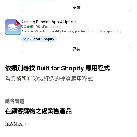
安裝
Kaching Bundles App & Upsells
滿分 5 顆星
5.0
(5,100)
•
Free to install
共有 5100 則評價
Boost AOV with quantity breaks, product bundles & upsell app
Built for Shopify
安裝
依類別尋找 Built for Shopify 應用程式
為業務所有領域打造的優質應用程式
銷售管道
在顧客購物之處銷售產品
深入探索