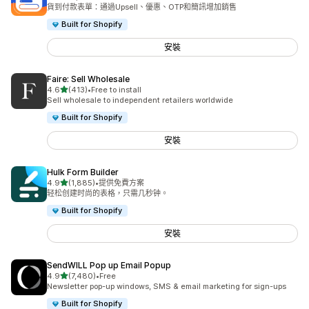
共有 2528 則評價
貨到付款表單：通過Upsell、優惠、OTP和簡訊增加銷售
Built for Shopify
安裝
Faire: Sell Wholesale
滿分 5 顆星
4.6
(413)
•
Free to install
共有 413 則評價
Sell wholesale to independent retailers worldwide
Built for Shopify
安裝
Hulk Form Builder
滿分 5 顆星
4.9
(1,885)
•
提供免費方案
共有 1885 則評價
轻松创建时尚的表格，只需几秒钟。
Built for Shopify
安裝
SendWILL Pop up Email Popup
滿分 5 顆星
4.9
(7,480)
•
Free
共有 7480 則評價
Newsletter pop-up windows, SMS & email marketing for sign-ups
Built for Shopify