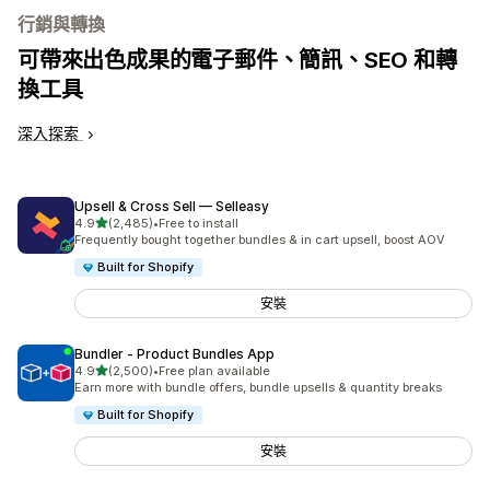
行銷與轉換
可帶來出色成果的電子郵件、簡訊、SEO 和轉
換工具
深入探索
Upsell & Cross Sell — Selleasy
滿分 5 顆星
4.9
(2,485)
•
Free to install
共有 2485 則評價
Frequently bought together bundles & in cart upsell, boost AOV
Built for Shopify
安裝
Bundler ‑ Product Bundles App
滿分 5 顆星
4.9
(2,500)
•
Free plan available
共有 2500 則評價
Earn more with bundle offers, bundle upsells & quantity breaks
Built for Shopify
安裝