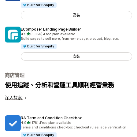
Built for Shopify
安裝
EComposer Landing Page Builder
滿分 5 顆星
4.9
(3,356)
•
Free plan available
共有 3356 則評價
Build pages to sell more, from home page, product, blog, etc.
Built for Shopify
安裝
商店管理
使用追蹤、分析和營運工具順利經營業務
深入探索
RA Term and Condition Checkbox
滿分 5 顆星
4.9
(178)
•
Free plan available
共有 178 則評價
Terms and conditions checkbox checkout rules, age verification
Built for Shopify