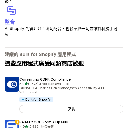
鬆。
整合
與 Shopify 的管理介面密切配合，輕鬆掌控一切並讓資料觸手可
及。
建議的 Built for Shopify 應用程式
這些應用程式廣受同類商店歡迎
Consentmo GDPR Compliance
滿分 5 顆星
5.0
(1,873)
•
Free plan available
共有 1873 則評價
GDPR/CCPA Cookies Compliance,Web Accessibility & EU
Withdrawal
Built for Shopify
安裝
Releasit COD Form & Upsells
滿分 5 顆星
4.9
(2,529)
•
免費安裝