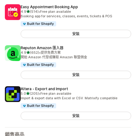
Easy Appointment Booking App
滿分 5 顆星
4.9
(514)
•
Free plan available
共有 514 則評價
Booking app for services, classes, events, tickets & POS
Built for Shopify
安裝
Reputon Amazon 匯入器
滿分 5 顆星
4.9
(652)
•
提供免費方案
共有 652 則評價
開始 Amazon 代發或賺取 Amazon 聯盟佣金
Built for Shopify
安裝
Altera ‑ Export and Import
滿分 5 顆星
5.0
(205)
•
Free plan available
共有 205 則評價
Import & export data with Excel or CSV. Matrixify compatible
Built for Shopify
安裝
銷售商品