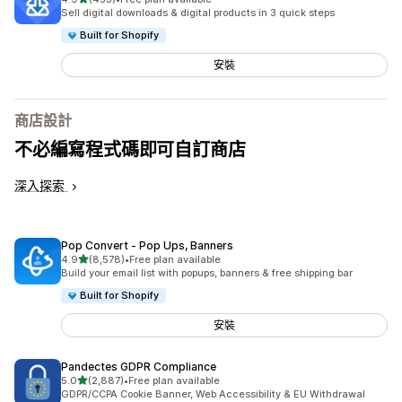
共有 453 則評價
Sell digital downloads & digital products in 3 quick steps
Built for Shopify
安裝
商店設計
不必編寫程式碼即可自訂商店
深入探索
Pop Convert ‑ Pop Ups, Banners
滿分 5 顆星
4.9
(8,578)
•
Free plan available
共有 8578 則評價
Build your email list with popups, banners & free shipping bar
Built for Shopify
安裝
Pandectes GDPR Compliance
滿分 5 顆星
5.0
(2,887)
•
Free plan available
共有 2887 則評價
GDPR/CCPA Cookie Banner, Web Accessibility & EU Withdrawal