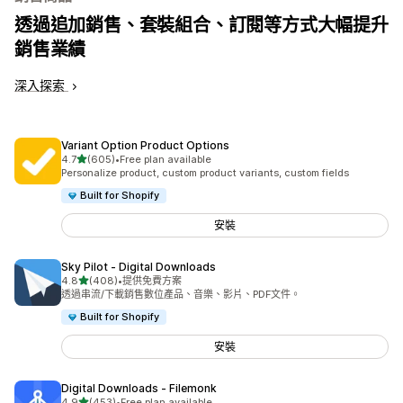
透過追加銷售、套裝組合、訂閱等方式大幅提升
銷售業績
深入探索
Variant Option Product Options
滿分 5 顆星
4.7
(605)
•
Free plan available
共有 605 則評價
Personalize product, custom product variants, custom fields
Built for Shopify
安裝
Sky Pilot ‑ Digital Downloads
滿分 5 顆星
4.8
(408)
•
提供免費方案
共有 408 則評價
透過串流/下載銷售數位產品、音樂、影片、PDF文件。
Built for Shopify
安裝
Digital Downloads ‑ Filemonk
滿分 5 顆星
4.9
(453)
•
Free plan available