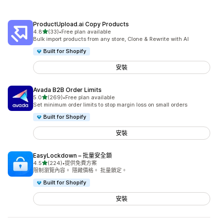
ProductUpload.ai Copy Products
滿分 5 顆星
4.8
(33)
•
Free plan available
共有 33 則評價
Bulk import products from any store, Clone & Rewrite with AI
Built for Shopify
安裝
Avada B2B Order Limits
滿分 5 顆星
5.0
(269)
•
Free plan available
共有 269 則評價
Set minimum order limits to stop margin loss on small orders
Built for Shopify
安裝
EasyLockdown – 批量安全鎖
滿分 5 顆星
4.5
(224)
•
提供免費方案
共有 224 則評價
限制瀏覽內容。 隱藏價格。 批量鎖定。
Built for Shopify
安裝