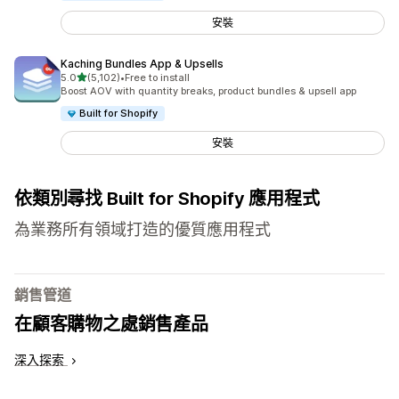
安裝
Kaching Bundles App & Upsells
滿分 5 顆星
5.0
(5,102)
•
Free to install
共有 5102 則評價
Boost AOV with quantity breaks, product bundles & upsell app
Built for Shopify
安裝
依類別尋找 Built for Shopify 應用程式
為業務所有領域打造的優質應用程式
銷售管道
在顧客購物之處銷售產品
深入探索