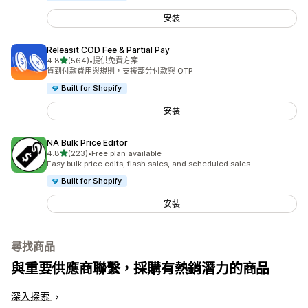
安裝
Releasit COD Fee & Partial Pay
滿分 5 顆星
4.8
(564)
•
提供免費方案
共有 564 則評價
貨到付款費用與規則，支援部分付款與 OTP
Built for Shopify
安裝
NA Bulk Price Editor
滿分 5 顆星
4.8
(223)
•
Free plan available
共有 223 則評價
Easy bulk price edits, flash sales, and scheduled sales
Built for Shopify
安裝
尋找商品
與重要供應商聯繫，採購有熱銷潛力的商品
深入探索