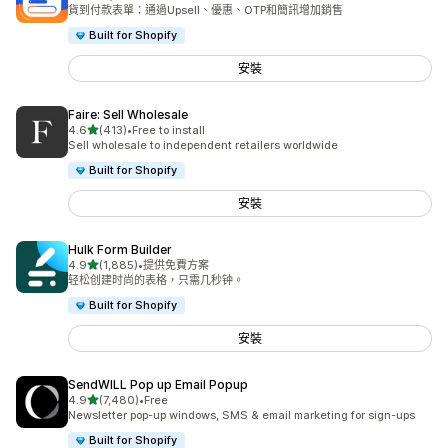
共有 2529 則評價
貨到付款表單：通過Upsell、優惠、OTP和簡訊增加銷售
Built for Shopify
安裝
Faire: Sell Wholesale
滿分 5 顆星
4.6
(413)
•
Free to install
共有 413 則評價
Sell wholesale to independent retailers worldwide
Built for Shopify
安裝
Hulk Form Builder
滿分 5 顆星
4.9
(1,885)
•
提供免費方案
共有 1885 則評價
轻松创建时尚的表格，只需几秒钟。
Built for Shopify
安裝
SendWILL Pop up Email Popup
滿分 5 顆星
4.9
(7,480)
•
Free
共有 7480 則評價
Newsletter pop-up windows, SMS & email marketing for sign-ups
Built for Shopify