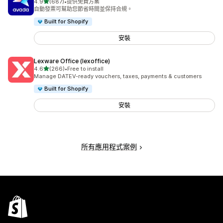
滿分 5 顆星
4.9
(687)
•
提供免費方案
共有 687 則評價
自動發票可幫助您節省時間並保持合規。
Built for Shopify
安裝
Lexware Office (lexoffice)
滿分 5 顆星
4.6
(266)
•
Free to install
共有 266 則評價
Manage DATEV-ready vouchers, taxes, payments & customers
Built for Shopify
安裝
所有應用程式案例