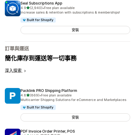
Seal Subscriptions App
滿分 5 顆星
4.9
(2,940)
•
Free plan available
共有 2940 則評價
Increase sales & retention with subscriptions & memberships!
Built for Shopify
安裝
訂單與運送
簡化庫存到運送等一切事務
深入探索
Packlink PRO Shipping Platform
滿分 5 顆星
4.8
(869)
•
Free plan available
共有 869 則評價
Multicarrier Shipping Solutions for eCommerce and Marketplaces
Built for Shopify
安裝
PDF Invoice Order Printer, POS