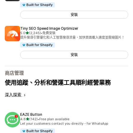
Built for Shopify
安裝
Tiny SEO Speed Image Optimizer
滿分 5 顆星
5.0
(2,245)
•
免費安裝
共有 2245 則評價
提升搜尋引擎優化和人工智慧搜尋流量，加快頁面載入速度並壓縮圖片！
Built for Shopify
安裝
商店管理
使用追蹤、分析和營運工具順利經營業務
深入探索
EAZE Button
滿分 5 顆星
4.8
(142)
•
Free plan available
共有 142 則評價
Let your customers contact you directly - for WhatsApp
Built for Shopify