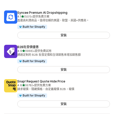
Syncee Premium AI Dropshipping
滿分 5 顆星
4.1
(501)
•
提供免費方案
共有 501 則評價
直運高利潤商品。值得信賴的美國、歐盟、英國+供應商。
Built for Shopify
安裝
B2B批發價優惠
滿分 5 顆星
4.9
(688)
•
提供免費試用
共有 688 則評價
通過定制的 B2B 批發定價和全球銷售來增加銷售額
Built for Shopify
安裝
Snap! Request Quote Hide Price
滿分 5 顆星
4.8
(678)
•
提供免費方案
共有 678 則評價
請求報價，隱藏價格，自定義報價 B2B，報價
Built for Shopify
安裝