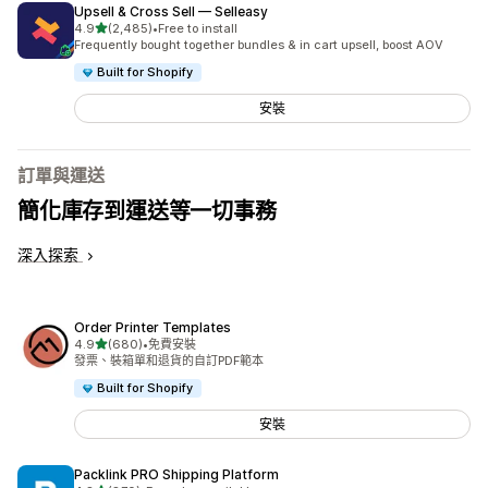
Upsell & Cross Sell — Selleasy
滿分 5 顆星
4.9
(2,485)
•
Free to install
共有 2485 則評價
Frequently bought together bundles & in cart upsell, boost AOV
Built for Shopify
安裝
訂單與運送
簡化庫存到運送等一切事務
深入探索
Order Printer Templates
滿分 5 顆星
4.9
(680)
•
免費安裝
共有 680 則評價
發票、裝箱單和退貨的自訂PDF範本
Built for Shopify
安裝
Packlink PRO Shipping Platform