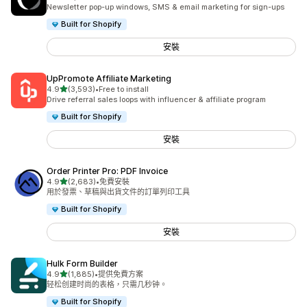
共有 7477 則評價
Newsletter pop-up windows, SMS & email marketing for sign-ups
Built for Shopify
安裝
UpPromote Affiliate Marketing
滿分 5 顆星
4.9
(3,593)
•
Free to install
共有 3593 則評價
Drive referral sales loops with influencer & affiliate program
Built for Shopify
安裝
Order Printer Pro: PDF Invoice
滿分 5 顆星
4.9
(2,683)
•
免費安裝
共有 2683 則評價
用於發票、草稿與出貨文件的訂單列印工具
Built for Shopify
安裝
Hulk Form Builder
滿分 5 顆星
4.9
(1,885)
•
提供免費方案
共有 1885 則評價
轻松创建时尚的表格，只需几秒钟。
Built for Shopify