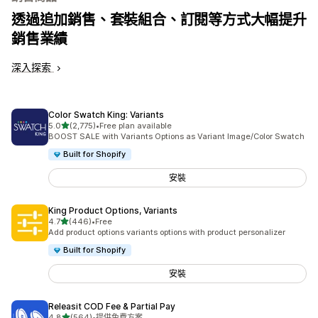
透過追加銷售、套裝組合、訂閱等方式大幅提升
銷售業績
深入探索
Color Swatch King: Variants
滿分 5 顆星
5.0
(2,775)
•
Free plan available
共有 2775 則評價
BOOST SALE with Variants Options as Variant Image/Color Swatch
Built for Shopify
安裝
King Product Options, Variants
滿分 5 顆星
4.7
(446)
•
Free
共有 446 則評價
Add product options variants options with product personalizer
Built for Shopify
安裝
Releasit COD Fee & Partial Pay
滿分 5 顆星
4.8
(564)
•
提供免費方案