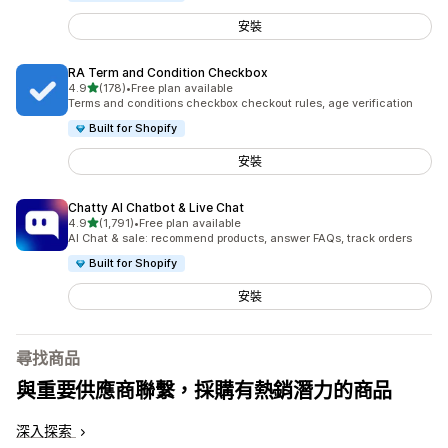
安裝
RA Term and Condition Checkbox
滿分 5 顆星
4.9
(178)
•
Free plan available
共有 178 則評價
Terms and conditions checkbox checkout rules, age verification
Built for Shopify
安裝
Chatty AI Chatbot & Live Chat
滿分 5 顆星
4.9
(1,791)
•
Free plan available
共有 1791 則評價
AI Chat & sale: recommend products, answer FAQs, track orders
Built for Shopify
安裝
尋找商品
與重要供應商聯繫，採購有熱銷潛力的商品
深入探索