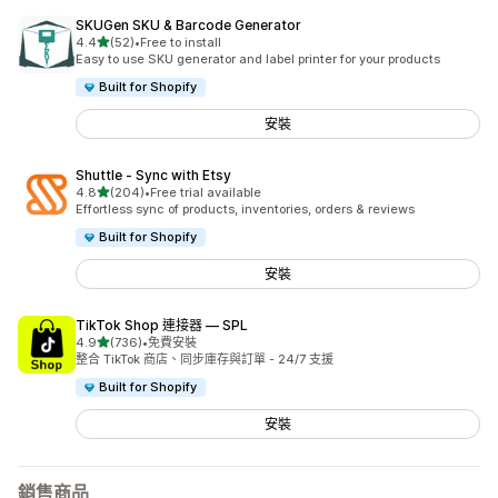
SKUGen SKU & Barcode Generator
滿分 5 顆星
4.4
(52)
•
Free to install
共有 52 則評價
Easy to use SKU generator and label printer for your products
Built for Shopify
安裝
Shuttle ‑ Sync with Etsy
滿分 5 顆星
4.8
(204)
•
Free trial available
共有 204 則評價
Effortless sync of products, inventories, orders & reviews
Built for Shopify
安裝
TikTok Shop 連接器 — SPL
滿分 5 顆星
4.9
(736)
•
免費安裝
共有 736 則評價
整合 TikTok 商店、同步庫存與訂單 - 24/7 支援
Built for Shopify
安裝
銷售商品