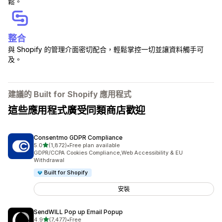
鬆。
整合
與 Shopify 的管理介面密切配合，輕鬆掌控一切並讓資料觸手可
及。
建議的 Built for Shopify 應用程式
這些應用程式廣受同類商店歡迎
Consentmo GDPR Compliance
滿分 5 顆星
5.0
(1,872)
•
Free plan available
共有 1872 則評價
GDPR/CCPA Cookies Compliance,Web Accessibility & EU
Withdrawal
Built for Shopify
安裝
SendWILL Pop up Email Popup
滿分 5 顆星
4.9
(7,477)
•
Free