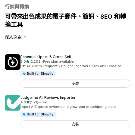
行銷與轉換
可帶來出色成果的電子郵件、簡訊、SEO 和轉
換工具
深入探索
Essential Upsell & Cross Sell
滿分 5 顆星
5.0
(2,202)
•
Free plan available
共有 2202 則評價
Lift AOV with Frequently Bought Together Upsell and Cross-sell
Built for Shopify
安裝
Judge.me Ali Reviews Importer
滿分 5 顆星
4.9
(183)
•
Free
共有 183 則評價
Import AliExpress reviews and grow your dropshipping store
Built for Shopify
安裝