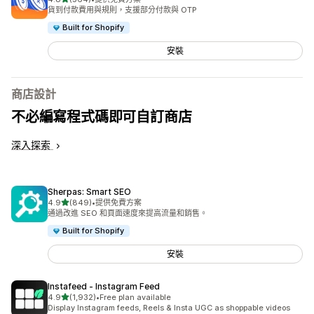
共有 564 則評價
貨到付款費用與規則，支援部分付款與 OTP
Built for Shopify
安裝
商店設計
不必編寫程式碼即可自訂商店
深入探索
Sherpas: Smart SEO
滿分 5 顆星
4.9
(849)
•
提供免費方案
共有 849 則評價
通過改進 SEO 和頁面速度來提高流量和銷售。
Built for Shopify
安裝
Instafeed ‑ Instagram Feed
滿分 5 顆星
4.9
(1,932)
•
Free plan available
共有 1932 則評價
Display Instagram feeds, Reels & Insta UGC as shoppable videos