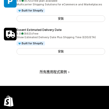
滿分 5 顆星
4.8
(870)
•
Free plan available
共有 870 則評價
Multicarrier Shipping Solutions for eCommerce and Marketplaces
Built for Shopify
安裝
Essent Estimated Delivery Date
滿分 5 顆星
5.0
(863)
•
Free
共有 863 則評價
Show Estimated Delivery Date Plus Shipping Time (EDD/ETA)
Built for Shopify
安裝
所有應用程式案例