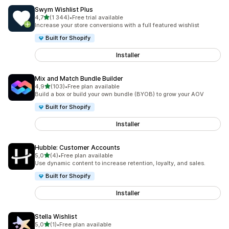
Swym Wishlist Plus
av 5 stjerner
4,7
(1 344)
•
Free trial available
Totalt 1344 omtaler
Increase your store conversions with a full featured wishlist
Built for Shopify
Installer
Mix and Match Bundle Builder
av 5 stjerner
4,9
(103)
•
Free plan available
Totalt 103 omtaler
Build a box or build your own bundle (BYOB) to grow your AOV
Built for Shopify
Installer
Hubble: Customer Accounts
av 5 stjerner
5,0
(4)
•
Free plan available
Totalt 4 omtaler
Use dynamic content to increase retention, loyalty, and sales.
Built for Shopify
Installer
Stella Wishlist
av 5 stjerner
5,0
(1)
•
Free plan available
Totalt 1 omtaler