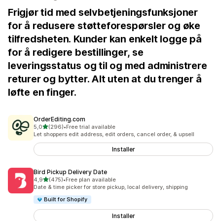
Frigjør tid med selvbetjeningsfunksjoner
for å redusere støtteforespørsler og øke
tilfredsheten. Kunder kan enkelt logge på
for å redigere bestillinger, se
leveringsstatus og til og med administrere
returer og bytter. Alt uten at du trenger å
løfte en finger.
OrderEditing.com
av 5 stjerner
5,0
(296)
•
Free trial available
Totalt 296 omtaler
Let shoppers edit address, edit orders, cancel order, & upsell
Installer
Bird Pickup Delivery Date
av 5 stjerner
4,9
(475)
•
Free plan available
Totalt 475 omtaler
Date & time picker for store pickup, local delivery, shipping
Built for Shopify
Installer