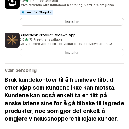
av 5 stjerner
4,9
(117)
•
Free to install
Totalt 117 omtaler
Drive referrals with influencer marketing & affiliate programs
Built for Shopify
Installer
Superdesk Product Reviews App
av 5 stjerner
5,0
(7)
•
Free trial available
Totalt 7 omtaler
Convert more with unlimited visual product reviews and UGC
Installer
Vær personlig
Bruk kundekontoer til å fremheve tilbud
etter kjøp som kundene ikke kan motstå.
Kundene kan også enkelt ta en titt på
ønskelistene sine for å gå tilbake til lagrede
produkter, noe som gjør det enkelt å
omgjøre vindusshoppere til lojale kunder.