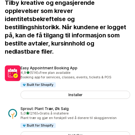
Tilby kreative og engasjerende
opplevelser som krever
identitetsbekreftelse og
bestillingshistorikk. Når kundene er logget
på, kan de få tilgang til informasjon som
bestilte avtaler, kursinnhold og
nedlastbare filer.
Easy Appointment Booking App
av 5 stjerner
4,9
(514)
•
Free plan available
Totalt 514 omtaler
Booking app for services, classes, events, tickets & POS
Built for Shopify
Installer
Sprout: Plant Trær, Øk Salg
av 5 stjerner
5,0
(216)
•
Gratis å installere
Totalt 216 omtaler
Plant trær og gjør en forskjell ved å donere til skoggjenreisn
Built for Shopify