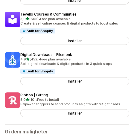
Installer
Tevello Courses & Communities
av 5 stjerner
5,0
(665)
•
Free plan available
Totalt 665 omtaler
Create & sell online courses & digital products to boost sales
Built for Shopify
Installer
Digital Downloads ‑ Filemonk
av 5 stjerner
4,9
(452)
•
Free plan available
Totalt 452 omtaler
Sell digital downloads & digital products in 3 quick steps
Built for Shopify
Installer
Ribbon | Gifting
av 5 stjerner
5,0
(10)
•
Free to install
Totalt 10 omtaler
Empower shoppers to send products as gifts without gift cards
Installer
Gi dem muligheter