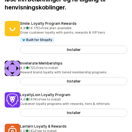
henvisningskoblinger.
Smile: Loyalty Program Rewards
av 5 stjerner
4,9
(4 175)
•
Free plan available
Totalt 4175 omtaler
Grow customer loyalty with points, rewards & VIP tiers
Built for Shopify
Installer
Inveterate Memberships
av 5 stjerner
4,9
(12)
•
Free to install
Totalt 12 omtaler
Reward brand loyalty with tiered membership programs
Installer
LoyaltyLion Loyalty Program
av 5 stjerner
4,6
(474)
•
Free to install
Totalt 474 omtaler
Customer loyalty programs with rewards, tiers & referrals
Installer
Lantern Loyalty & Rewards
av 5 stjerner
5,0
(4)
•
Free to install