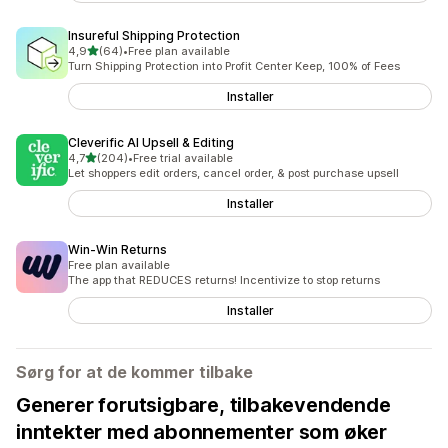
Insureful Shipping Protection
av 5 stjerner
4,9
(64)
•
Free plan available
Totalt 64 omtaler
Turn Shipping Protection into Profit Center Keep, 100% of Fees
Installer
Cleverific AI Upsell & Editing
av 5 stjerner
4,7
(204)
•
Free trial available
Totalt 204 omtaler
Let shoppers edit orders, cancel order, & post purchase upsell
Installer
Win‑Win Returns
Free plan available
The app that REDUCES returns! Incentivize to stop returns
Installer
Sørg for at de kommer tilbake
Generer forutsigbare, tilbakevendende
inntekter med abonnementer som øker