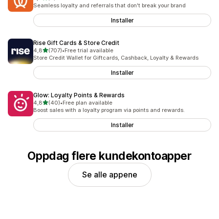
Totalt 4 omtaler
Seamless loyalty and referrals that don't break your brand
Installer
Rise Gift Cards & Store Credit
av 5 stjerner
4,8
(707)
•
Free trial available
Totalt 707 omtaler
Store Credit Wallet for Giftcards, Cashback, Loyalty & Rewards
Installer
Glow: Loyalty Points & Rewards
av 5 stjerner
4,8
(40)
•
Free plan available
Totalt 40 omtaler
Boost sales with a loyalty program via points and rewards.
Installer
Oppdag flere kundekontoapper
Se alle appene