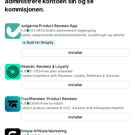
administrere kontoen sin og se
kommisjonen.
Judge.me Product Reviews App
av 5 stjerner
5,0
(43 087)
•
Gratis abonnement tilgjengelig
Totalt 43087 omtaler
Samle ubegrensede produktanmeldelser, vurderinger og omtaler
Built for Shopify
Installer
Okendo: Reviews & Loyalty
av 5 stjerner
4,9
(1 315)
•
Free plan available
Totalt 1315 omtaler
Create Superfans with Reviews, Loyalty, Referrals & Quizzes
Installer
TrustReviews: Product Reviews
av 5 stjerner
4,8
(309)
•
Free to install
Totalt 309 omtaler
Collect product reviews & UGC. Amazon and Aliexpress importer
Installer
Simple Affiliate Marketing