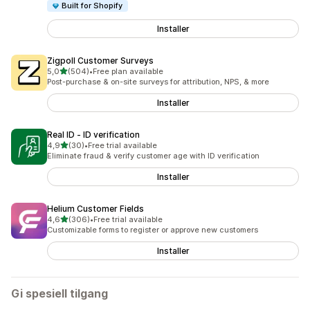
Built for Shopify
Installer
Zigpoll Customer Surveys
av 5 stjerner
5,0
(504)
•
Free plan available
Totalt 504 omtaler
Post-purchase & on-site surveys for attribution, NPS, & more
Installer
Real ID ‑ ID verification
av 5 stjerner
4,9
(30)
•
Free trial available
Totalt 30 omtaler
Eliminate fraud & verify customer age with ID verification
Installer
Helium Customer Fields
av 5 stjerner
4,6
(306)
•
Free trial available
Totalt 306 omtaler
Customizable forms to register or approve new customers
Installer
Gi spesiell tilgang