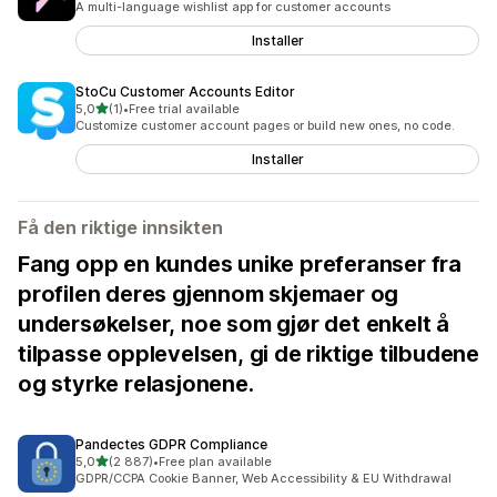
A multi-language wishlist app for customer accounts
Installer
StoCu Customer Accounts Editor
av 5 stjerner
5,0
(1)
•
Free trial available
Totalt 1 omtaler
Customize customer account pages or build new ones, no code.
Installer
Få den riktige innsikten
Fang opp en kundes unike preferanser fra
profilen deres gjennom skjemaer og
undersøkelser, noe som gjør det enkelt å
tilpasse opplevelsen, gi de riktige tilbudene
og styrke relasjonene.
Pandectes GDPR Compliance
av 5 stjerner
5,0
(2 887)
•
Free plan available
Totalt 2887 omtaler
GDPR/CCPA Cookie Banner, Web Accessibility & EU Withdrawal