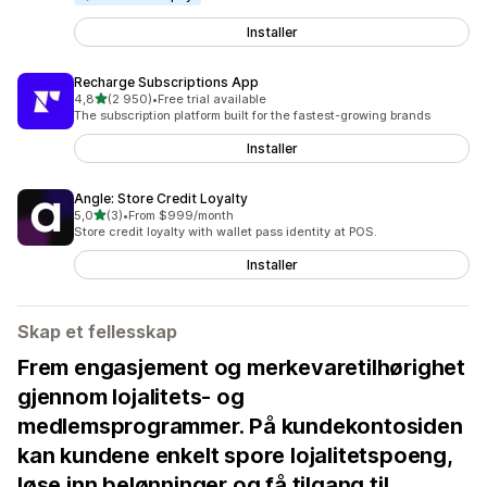
Installer
Recharge Subscriptions App
av 5 stjerner
4,8
(2 950)
•
Free trial available
Totalt 2950 omtaler
The subscription platform built for the fastest-growing brands
Installer
Angle: Store Credit Loyalty
av 5 stjerner
5,0
(3)
•
From $999/month
Totalt 3 omtaler
Store credit loyalty with wallet pass identity at POS.
Installer
Skap et fellesskap
Frem engasjement og merkevaretilhørighet
gjennom lojalitets- og
medlemsprogrammer. På kundekontosiden
kan kundene enkelt spore lojalitetspoeng,
løse inn belønninger og få tilgang til