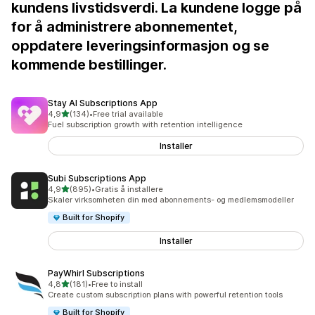
kundens livstidsverdi. La kundene logge på
for å administrere abonnementet,
oppdatere leveringsinformasjon og se
kommende bestillinger.
Stay AI Subscriptions App
av 5 stjerner
4,9
(134)
•
Free trial available
Totalt 134 omtaler
Fuel subscription growth with retention intelligence
Installer
Subi Subscriptions App
av 5 stjerner
4,9
(895)
•
Gratis å installere
Totalt 895 omtaler
Skaler virksomheten din med abonnements- og medlemsmodeller
Built for Shopify
Installer
PayWhirl Subscriptions
av 5 stjerner
4,8
(181)
•
Free to install
Totalt 181 omtaler
Create custom subscription plans with powerful retention tools
Built for Shopify