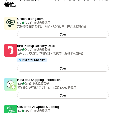
帮忙。
OrderEditing.com
星（满分 5 星）
5.0
(295)
•
提供免费试用
总共 295 条评论
支持购物者修改地址、编辑和取消订单，并实现追加销售
安装
Bird Pickup Delivery Date
星（满分 5 星）
4.9
(472)
•
提供免费套餐
总共 472 条评论
适用于店内取货、本地配送和发货的日期和时间选择器
Built for Shopify
安装
Insureful Shipping Protection
星（满分 5 星）
4.9
(64)
•
提供免费套餐
总共 64 条评论
将发货保护转化为利润中心，保留 100% 的费用
安装
Cleverific AI Upsell & Editing
星（满分 5 星）
4.7
(204)
•
提供免费试用
总共 204 条评论