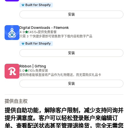
Built for Shopify
安装
Digital Downloads ‑ Filemonk
星（满分 5 星）
4.9
(451)
•
提供免费套餐
总共 451 条评论
只需 3 个快捷步骤即可销售数字下载内容和数字产品
Built for Shopify
安装
Ribbon | Gifting
星（满分 5 星）
5.0
(10)
•
免费安装
总共 10 条评论
使购物者能够直接将产品作为礼物赠送，而无需购买礼品卡
安装
提供自主权
提供自助功能，解除客户限制，减少支持问询并
提升满意度。客户可以轻松登录账户来编辑订
单、查看配送状态甚至管理退换货，完全无需您