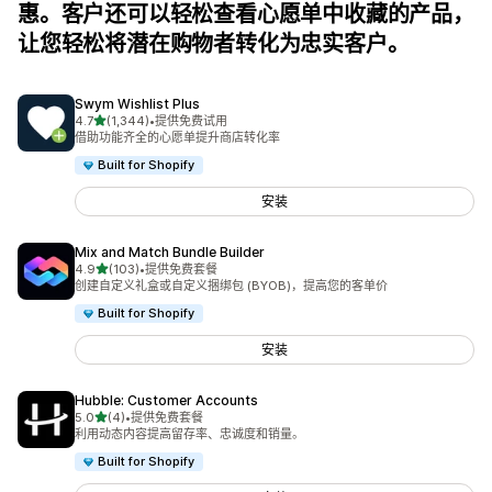
惠。客户还可以轻松查看心愿单中收藏的产品，
让您轻松将潜在购物者转化为忠实客户。
Swym Wishlist Plus
星（满分 5 星）
4.7
(1,344)
•
提供免费试用
总共 1344 条评论
借助功能齐全的心愿单提升商店转化率
Built for Shopify
安装
Mix and Match Bundle Builder
星（满分 5 星）
4.9
(103)
•
提供免费套餐
总共 103 条评论
创建自定义礼盒或自定义捆绑包 (BYOB)，提高您的客单价
Built for Shopify
安装
Hubble: Customer Accounts
星（满分 5 星）
5.0
(4)
•
提供免费套餐
总共 4 条评论
利用动态内容提高留存率、忠诚度和销量。
Built for Shopify