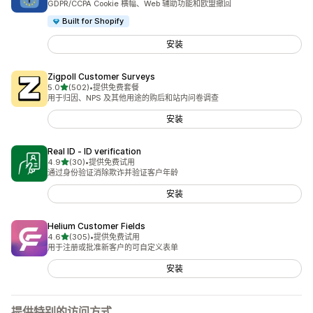
GDPR/CCPA Cookie 横幅、Web 辅助功能和欧盟撤回
Built for Shopify
安装
Zigpoll Customer Surveys
星（满分 5 星）
5.0
(502)
•
提供免费套餐
总共 502 条评论
用于归因、NPS 及其他用途的购后和站内问卷调查
安装
Real ID ‑ ID verification
星（满分 5 星）
4.9
(30)
•
提供免费试用
总共 30 条评论
通过身份验证消除欺诈并验证客户年龄
安装
Helium Customer Fields
星（满分 5 星）
4.6
(305)
•
提供免费试用
总共 305 条评论
用于注册或批准新客户的可自定义表单
安装
提供特别的访问方式