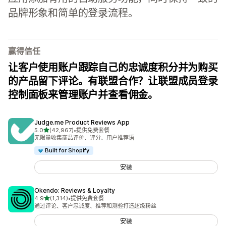
品牌形象和简单的登录流程。
赢得信任
让客户使用账户跟踪自己的忠诚度积分并为购买
的产品留下评论。有联盟合作？让联盟成员登录
控制面板来管理账户并查看佣金。
Judge.me Product Reviews App
星（满分 5 星）
5.0
(42,967)
•
提供免费套餐
总共 42967 条评论
无限量收集商品评价、评分、用户推荐语
Built for Shopify
安装
Okendo: Reviews & Loyalty
星（满分 5 星）
4.9
(1,314)
•
提供免费套餐
总共 1314 条评论
通过评论、客户忠诚度、推荐和测验打造超级粉丝
安装