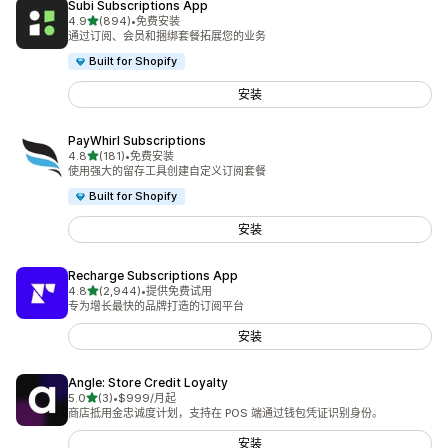
Subi Subscriptions App
星（满分 5 星）
4.9
(894)
•
免费安装
总共 894 条评论
通过订阅、会员和捆绑套餐拓展您的业务
Built for Shopify
安装
PayWhirl Subscriptions
星（满分 5 星）
4.8
(181)
•
免费安装
总共 181 条评论
使用强大的留存工具创建自定义订阅套餐
Built for Shopify
安装
Recharge Subscriptions App
星（满分 5 星）
4.8
(2,944)
•
提供免费试用
总共 2944 条评论
专为增长最快的品牌打造的订阅平台
安装
Angle: Store Credit Loyalty
星（满分 5 星）
5.0
(3)
•
$999/月起
总共 3 条评论
商店抵用金忠诚度计划，支持在 POS 端通过钱包凭证识别身份。
安装