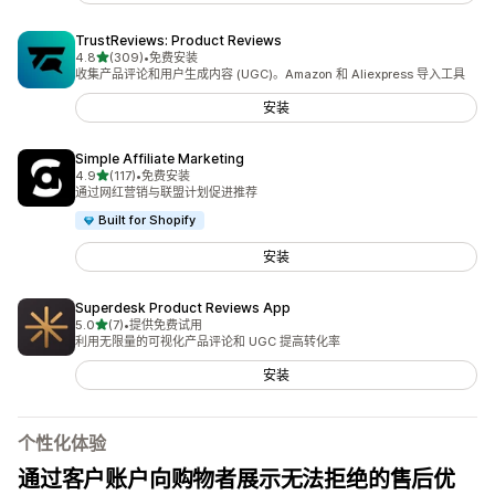
TrustReviews: Product Reviews
星（满分 5 星）
4.8
(309)
•
免费安装
总共 309 条评论
收集产品评论和用户生成内容 (UGC)。Amazon 和 Aliexpress 导入工具
安装
Simple Affiliate Marketing
星（满分 5 星）
4.9
(117)
•
免费安装
总共 117 条评论
通过网红营销与联盟计划促进推荐
Built for Shopify
安装
Superdesk Product Reviews App
星（满分 5 星）
5.0
(7)
•
提供免费试用
总共 7 条评论
利用无限量的可视化产品评论和 UGC 提高转化率
安装
个性化体验
通过客户账户向购物者展示无法拒绝的售后优