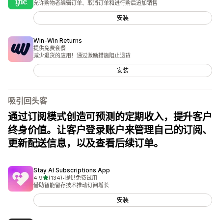
允许购物者编辑订单、取消订单和进行购后追加销售
安装
Win‑Win Returns
提供免费套餐
减少退货的应用！通过激励措施阻止退货
安装
吸引回头客
通过订阅模式创造可预测的定期收入，提升客户
终身价值。让客户登录账户来管理自己的订阅、
更新配送信息，以及查看后续订单。
Stay AI Subscriptions App
星（满分 5 星）
4.9
(134)
•
提供免费试用
总共 134 条评论
借助智能留存技术推动订阅增长
安装