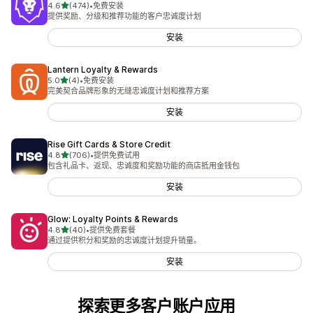
星（满分 5 星）
4.6
(474)
•
免费安装
总共 474 条评论
提供奖励、分级和推荐功能的客户忠诚度计划
安装
Lantern Loyalty & Rewards
星（满分 5 星）
5.0
(4)
•
免费安装
总共 4 条评论
完美契合品牌形象的无缝忠诚度计划和推荐方案
安装
Rise Gift Cards & Store Credit
星（满分 5 星）
4.8
(706)
•
提供免费试用
总共 706 条评论
包含礼品卡、返现、忠诚度和奖励功能的商店抵用金钱包
安装
Glow: Loyalty Points & Rewards
星（满分 5 星）
4.8
(40)
•
提供免费套餐
总共 40 条评论
通过提供积分和奖励的忠诚度计划提升销量。
安装
探索更多客户账户应用