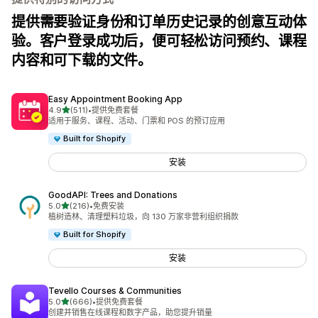
提供需要验证身份和订单历史记录的创意互动体
验。客户登录成功后，便可轻松访问预约、课程
内容和可下载的文件。
Easy Appointment Booking App
星（满分 5 星）
4.9
(511)
•
提供免费套餐
总共 511 条评论
适用于服务、课程、活动、门票和 POS 的预订应用
Built for Shopify
安装
GoodAPI: Trees and Donations
星（满分 5 星）
5.0
(216)
•
免费安装
总共 216 条评论
植树造林、清理塑料垃圾，向 130 万家非营利组织捐款
Built for Shopify
安装
Tevello Courses & Communities
星（满分 5 星）
5.0
(666)
•
提供免费套餐
总共 666 条评论
创建并销售在线课程和数字产品，助您提升销量