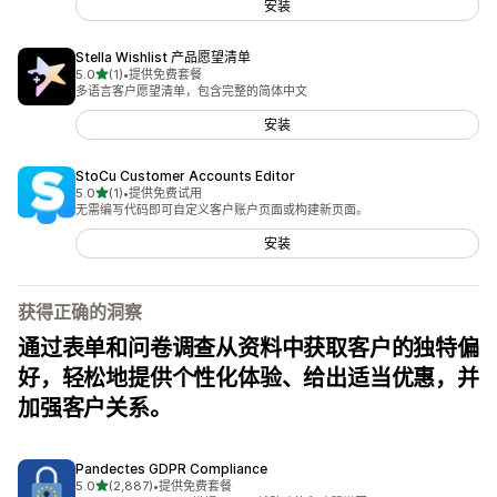
安装
Stella Wishlist 产品愿望清单
星（满分 5 星）
5.0
(1)
•
提供免费套餐
总共 1 条评论
多语言客户愿望清单，包含完整的简体中文
安装
StoCu Customer Accounts Editor
星（满分 5 星）
5.0
(1)
•
提供免费试用
总共 1 条评论
无需编写代码即可自定义客户账户页面或构建新页面。
安装
获得正确的洞察
通过表单和问卷调查从资料中获取客户的独特偏
好，轻松地提供个性化体验、给出适当优惠，并
加强客户关系。
Pandectes GDPR Compliance
星（满分 5 星）
5.0
(2,887)
•
提供免费套餐
总共 2887 条评论