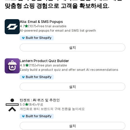
맞춤형 쇼핑 경험으로 고객을 확보하세요.
Alia: Email & SMS Popups
별 5개 중
4.7
(107)
•
Free trial available
총 리뷰 107개
AI-powered popups for email and SMS list growth
Built for Shopify
설치
Lantern Product Quiz Builder
별 5개 중
4.9
(115)
•
Free plan available
총 리뷰 115개
Easily build a product quiz and offer smart AI recommendations
Built for Shopify
설치
탄젠트 : AI 퀴즈 및 추천인
별 5개 중
5.0
(84)
•
무료
총 리뷰 84개
개인화로 뷰티 브랜드의 구매 전환을 높이세요
Built for Shopify
설치