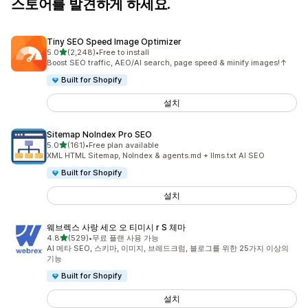
스토어를 발견하게 하세요.
Tiny SEO Speed Image Optimizer
별 5개 중
5.0
(2,248)
•
Free to install
총 리뷰 2248개
Boost SEO traffic, AEO/AI search, page speed & minify images!↑
Built for Shopify
설치
Sitemap NoIndex Pro SEO
별 5개 중
5.0
(161)
•
Free plan available
총 리뷰 161개
XML HTML Sitemap, NoIndex & agents.md + llms.txt AI SEO
Built for Shopify
설치
웨브렉스 사랑 세오 오 티미시 r S 체마
별 5개 중
4.8
(529)
•
무료 플랜 사용 가능
총 리뷰 529개
AI 메타 SEO, 스키마, 이미지, 브레드크럼, 블로그를 위한 25가지 이상의
기능
Built for Shopify
설치