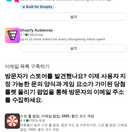
Built for Shopify
설치
Shopify Audiences
별 5개 중
3.7
(19)
•
Free
총 리뷰 19개
Up to 2x more orders for every retargeting dollar spent
설치
이메일 목록 구축하기
방문자가 스토어를 발견했나요? 이제 사용자 지
정 가능한 문의 양식과 게임 요소가 가미된 당첨
룰렛 돌리기 팝업을 통해 방문자의 이메일 주소
를 수집하세요.
스핀 휠 팝업, 이메일 팝업, SMS, 할인 코드 게임
별 5개 중
4.6
(130)
•
무료
총 리뷰 130개
전환율이 높은 스핀 휠 팝업, 종료 의도 및 카운트다운, 스핀 휠 팝업, 이메일
팝업, SMS, 할인 코드 게임