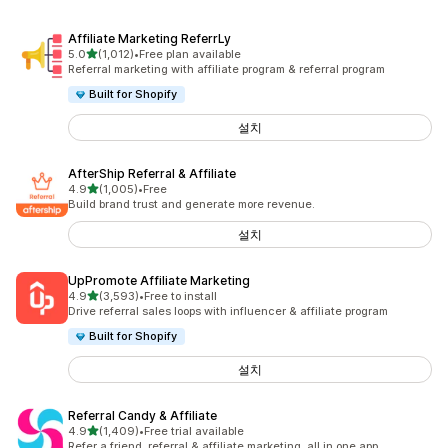
Affiliate Marketing ReferrLy
별 5개 중
5.0
(1,012)
•
Free plan available
총 리뷰 1012개
Referral marketing with affiliate program & referral program
Built for Shopify
설치
AfterShip Referral & Affiliate
별 5개 중
4.9
(1,005)
•
Free
총 리뷰 1005개
Build brand trust and generate more revenue.
설치
UpPromote Affiliate Marketing
별 5개 중
4.9
(3,593)
•
Free to install
총 리뷰 3593개
Drive referral sales loops with influencer & affiliate program
Built for Shopify
설치
Referral Candy & Affiliate
별 5개 중
4.9
(1,409)
•
Free trial available
총 리뷰 1409개
Refer a friend, referral & affiliate marketing, all in one app