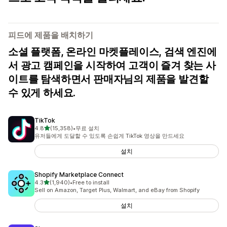
피드에 제품을 배치하기
소셜 플랫폼, 온라인 마켓플레이스, 검색 엔진에
서 광고 캠페인을 시작하여 고객이 즐겨 찾는 사
이트를 탐색하면서 판매자님의 제품을 발견할
수 있게 하세요.
TikTok
별 5개 중
4.8
(15,358)
•
무료 설치
총 리뷰 15358개
유저들에게 도달할 수 있도록 손쉽게 TikTok 영상을 만드세요
설치
Shopify Marketplace Connect
별 5개 중
4.3
(1,940)
•
Free to install
총 리뷰 1940개
Sell on Amazon, Target Plus, Walmart, and eBay from Shopify
설치