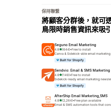
保持聯繫
將顧客分群後，就可
鳥限時銷售資訊來吸
Seguno Email Marketing
滿分 5 顆星
4.8
(644)
•
Free to install
共有 644 則評價
Canva & Sidekick-able email marketing
Built for Shopify
Sendvio: Email & SMS Marketing
滿分 5 顆星
4.8
(149)
•
Free to install
共有 149 則評價
Sidekick-ready email marketing newslet
Built for Shopify
AfterShip Email Marketing,SMS
滿分 5 顆星
4.8
(2,264)
•
Free plan available
共有 2264 則評價
Email & SMS automation tools that con