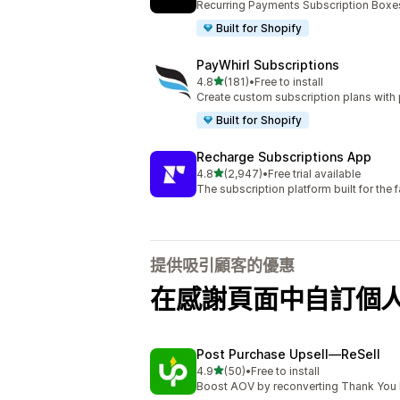
Recurring Payments Subscription Boxe
Built for Shopify
PayWhirl Subscriptions
滿分 5 顆星
4.8
(181)
•
Free to install
共有 181 則評價
Create custom subscription plans with 
Built for Shopify
Recharge Subscriptions App
滿分 5 顆星
4.8
(2,947)
•
Free trial available
共有 2947 則評價
The subscription platform built for the
提供吸引顧客的優惠
在感謝頁面中自訂個
Post Purchase Upsell—ReSell
滿分 5 顆星
4.9
(50)
•
Free to install
共有 50 則評價
Boost AOV by reconverting Thank You