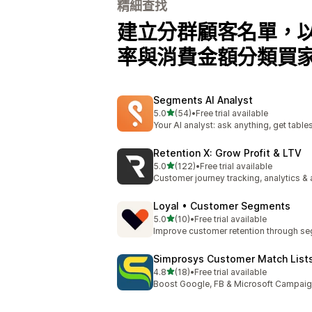
精細查找
建立分群顧客名單，
率與消費金額分類買
Segments AI Analyst
滿分 5 顆星
5.0
(54)
•
Free trial available
共有 54 則評價
Your AI analyst: ask anything, get table
Retention X: Grow Profit & LTV
滿分 5 顆星
5.0
(122)
•
Free trial available
共有 122 則評價
Customer journey tracking, analytics &
Loyal • Customer Segments
滿分 5 顆星
5.0
(10)
•
Free trial available
共有 10 則評價
Improve customer retention through s
Simprosys Customer Match List
滿分 5 顆星
4.8
(18)
•
Free trial available
共有 18 則評價
Boost Google, FB & Microsoft Campaig