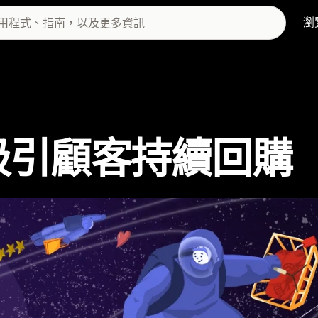
瀏
吸引顧客持續回購