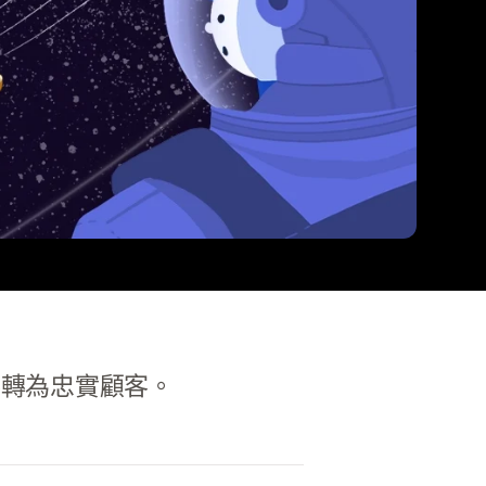
客轉為忠實顧客。