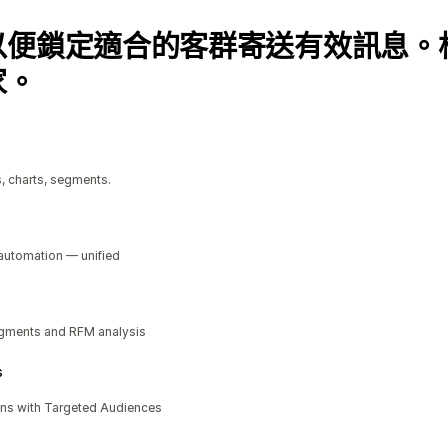
以便鎖定適合的客群寄送有效訊息。
家。
s, charts, segments.
 automation — unified
egments and RFM analysis
s
ns with Targeted Audiences