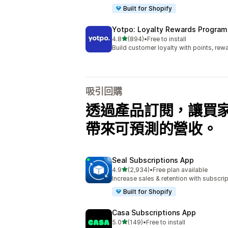
Built for Shopify
Yotpo: Loyalty Rewards Program
滿分 5 顆星
4.8
(894)
•
Free to install
共有 894 則評價
Build customer loyalty with points, rewa
吸引回購
透過產品訂閱，讓買
帶來可預測的營收。
Seal Subscriptions App
滿分 5 顆星
4.9
(2,934)
•
Free plan available
共有 2934 則評價
Increase sales & retention with subscr
Built for Shopify
Casa Subscriptions App
滿分 5 顆星
5.0
(149)
•
Free to install
共有 149 則評價