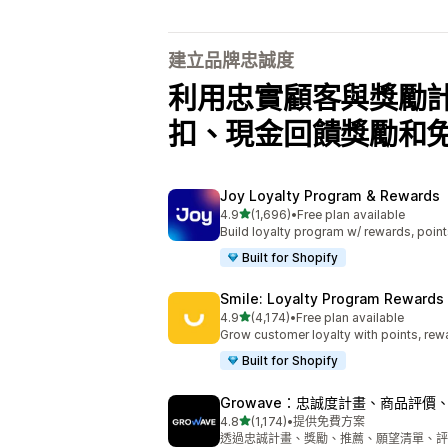
建立品牌忠誠度
利用忠實顧客與獎勵
扣、現金回饋獎勵和
Joy Loyalty Program & Rewards
滿分 5 顆星
4.9
(1,696)
•
Free plan available
共有 1696 則評價
Build loyalty program w/ rewards, points,
Built for Shopify
Smile: Loyalty Program Rewards
滿分 5 顆星
4.9
(4,174)
•
Free plan available
共有 4174 則評價
Grow customer loyalty with points, rewa
Built for Shopify
Growave：忠誠度計畫、商品評價
滿分 5 顆星
4.8
(1,174)
•
提供免費方案
共有 1174 則評價
透過忠誠計畫、獎勵、推薦、願望清單、評論