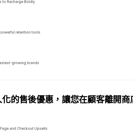
s to Recharge Boldly
powerful retention tools
 fastest-growing brands
人化的售後優惠，讓您在顧客離開商
 Page and Checkout Upsells