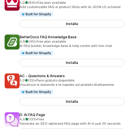
stelle su 5
5,0
(84)
•
Free plan available
84 recensioni totali
Add customizable FAQ or product FAQs with AI JSON-LD schema!
Built for Shopify
Installa
BetterDocs FAQ Knowledge Base
stelle su 5
4,9
(45)
•
Free plan available
45 recensioni totali
AI FAQ builder, knowledge base & help center with live chat
Built for Shopify
Installa
AC ‑ Questions & Answers
stelle su 5
5,0
(25)
•
Piano gratuito disponibile
25 recensioni totali
Visualizza le domande e le risposte sul prodotto direttamente
Built for Shopify
Installa
D: AI FAQ Page
stelle su 5
4,6
(131)
•
Free
131 recensioni totali
Generate an SEO-optimized FAQ page with AI in just 30 seconds.