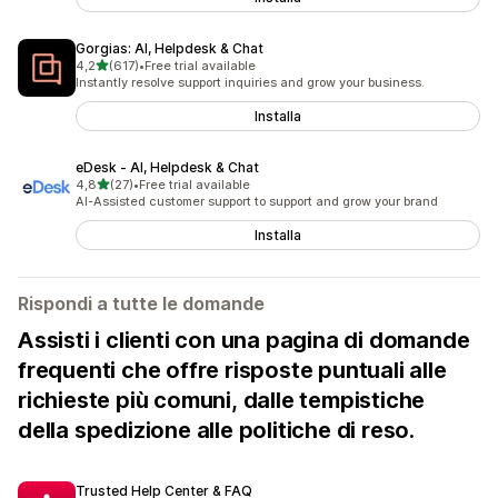
Gorgias: AI, Helpdesk & Chat
stelle su 5
4,2
(617)
•
Free trial available
617 recensioni totali
Instantly resolve support inquiries and grow your business.
Installa
eDesk ‑ AI, Helpdesk & Chat
stelle su 5
4,8
(27)
•
Free trial available
27 recensioni totali
AI-Assisted customer support to support and grow your brand
Installa
Rispondi a tutte le domande
Assisti i clienti con una pagina di domande
frequenti che offre risposte puntuali alle
richieste più comuni, dalle tempistiche
della spedizione alle politiche di reso.
Trusted Help Center & FAQ