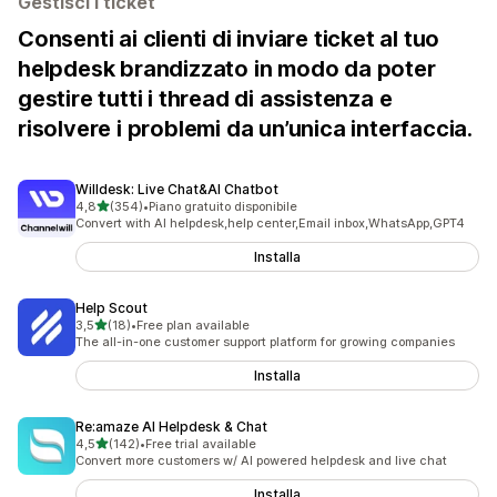
Gestisci i ticket
Consenti ai clienti di inviare ticket al tuo
helpdesk brandizzato in modo da poter
gestire tutti i thread di assistenza e
risolvere i problemi da un’unica interfaccia.
Willdesk: Live Chat&AI Chatbot
stelle su 5
4,8
(354)
•
Piano gratuito disponibile
354 recensioni totali
Convert with AI helpdesk,help center,Email inbox,WhatsApp,GPT4
Installa
Help Scout
stelle su 5
3,5
(18)
•
Free plan available
18 recensioni totali
The all-in-one customer support platform for growing companies
Installa
Re:amaze AI Helpdesk & Chat
stelle su 5
4,5
(142)
•
Free trial available
142 recensioni totali
Convert more customers w/ AI powered helpdesk and live chat
Installa