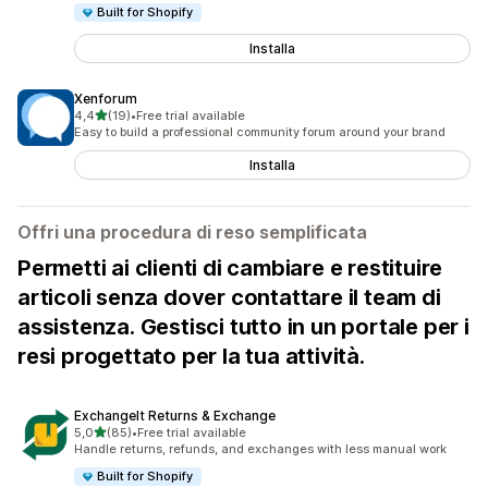
Built for Shopify
Installa
Xenforum
stelle su 5
4,4
(19)
•
Free trial available
19 recensioni totali
Easy to build a professional community forum around your brand
Installa
Offri una procedura di reso semplificata
Permetti ai clienti di cambiare e restituire
articoli senza dover contattare il team di
assistenza. Gestisci tutto in un portale per i
resi progettato per la tua attività.
ExchangeIt Returns & Exchange
stelle su 5
5,0
(85)
•
Free trial available
85 recensioni totali
Handle returns, refunds, and exchanges with less manual work
Built for Shopify