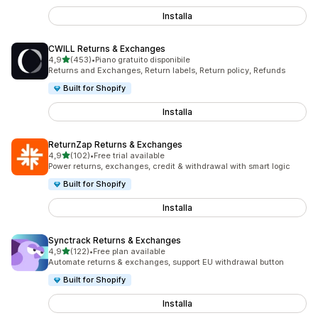
Installa
CWILL Returns & Exchanges
stelle su 5
4,9
(453)
•
Piano gratuito disponibile
453 recensioni totali
Returns and Exchanges, Return labels, Return policy, Refunds
Built for Shopify
Installa
ReturnZap Returns & Exchanges
stelle su 5
4,9
(102)
•
Free trial available
102 recensioni totali
Power returns, exchanges, credit & withdrawal with smart logic
Built for Shopify
Installa
Synctrack Returns & Exchanges
stelle su 5
4,9
(122)
•
Free plan available
122 recensioni totali
Automate returns & exchanges, support EU withdrawal button
Built for Shopify
Installa