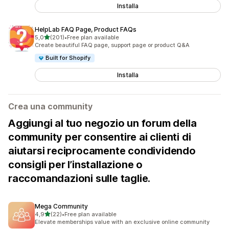
Installa
HelpLab FAQ Page, Product FAQs
stelle su 5
5,0
(201)
•
Free plan available
201 recensioni totali
Create beautiful FAQ page, support page or product Q&A
Built for Shopify
Installa
Crea una community
Aggiungi al tuo negozio un forum della
community per consentire ai clienti di
aiutarsi reciprocamente condividendo
consigli per l’installazione o
raccomandazioni sulle taglie.
Mega Community
stelle su 5
4,9
(22)
•
Free plan available
22 recensioni totali
Elevate memberships value with an exclusive online community