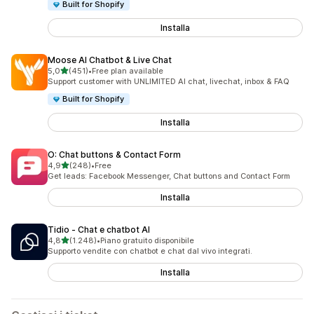
Built for Shopify
Installa
Moose AI Chatbot & Live Chat
stelle su 5
5,0
(451)
•
Free plan available
451 recensioni totali
Support customer with UNLIMITED AI chat, livechat, inbox & FAQ
Built for Shopify
Installa
O: Chat buttons & Contact Form
stelle su 5
4,9
(248)
•
Free
248 recensioni totali
Get leads: Facebook Messenger, Chat buttons and Contact Form
Installa
Tidio ‑ Chat e chatbot AI
stelle su 5
4,8
(1.248)
•
Piano gratuito disponibile
1248 recensioni totali
Supporto vendite con chatbot e chat dal vivo integrati.
Installa