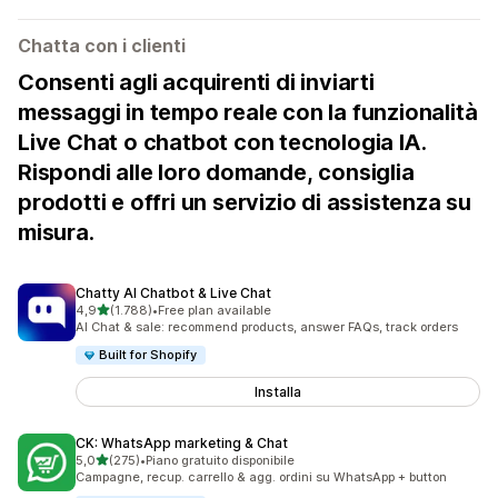
Chatta con i clienti
Consenti agli acquirenti di inviarti
messaggi in tempo reale con la funzionalità
Live Chat o chatbot con tecnologia IA.
Rispondi alle loro domande, consiglia
prodotti e offri un servizio di assistenza su
misura.
Chatty AI Chatbot & Live Chat
stelle su 5
4,9
(1.788)
•
Free plan available
1788 recensioni totali
AI Chat & sale: recommend products, answer FAQs, track orders
Built for Shopify
Installa
CK: WhatsApp marketing & Chat
stelle su 5
5,0
(275)
•
Piano gratuito disponibile
275 recensioni totali
Campagne, recup. carrello & agg. ordini su WhatsApp + button