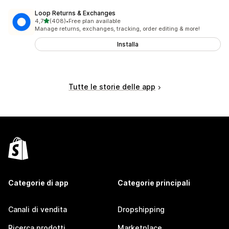
Loop Returns & Exchanges
stelle su 5
4,7
(408)
•
Free plan available
408 recensioni totali
Manage returns, exchanges, tracking, order editing & more!
Installa
Tutte le storie delle app
Categorie di app
Categorie principali
Canali di vendita
Dropshipping
Ricerca prodotti
Marketplace