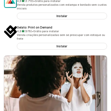
de 5 estrelas
4,8
(3.713)
•
Grátis para instalar
3713 avaliações ao todo
Venda produtos personalizados com estampa e bordado sem custos
iniciais
Instalar
Gelato: Print on Demand
de 5 estrelas
4,8
(978)
•
Grátis para instalar
978 avaliações ao todo
Venda criações personalizadas sem se preocupar com estoque ou
frete
Instalar