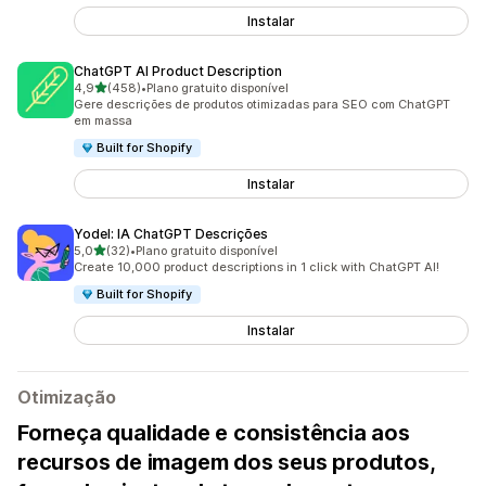
Instalar
ChatGPT AI Product Description
de 5 estrelas
4,9
(458)
•
Plano gratuito disponível
458 avaliações ao todo
Gere descrições de produtos otimizadas para SEO com ChatGPT
em massa
Built for Shopify
Instalar
Yodel: IA ChatGPT Descrições
de 5 estrelas
5,0
(32)
•
Plano gratuito disponível
32 avaliações ao todo
Create 10,000 product descriptions in 1 click with ChatGPT AI!
Built for Shopify
Instalar
Otimização
Forneça qualidade e consistência aos
recursos de imagem dos seus produtos,