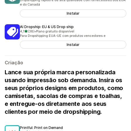
Dropshipping rápido e de alta qualidade com fornecedores dos EUA
e do Canadá
Instalar
AI Dropship: EU & US Drop ship
de 5 estrelas
4,1
(38)
•
Plano gratuito disponível
38 avaliações ao todo
Para Dropshipping EUA-UE com produtos vencedores e
Instalar
Criação
Lance sua própria marca personalizada
usando impressão sob demanda. Insira os
seus próprios designs em produtos, como
camisetas, sacolas de compras e toalhas,
e entregue-os diretamente aos seus
clientes por meio de dropshipping.
Printful: Print on Demand