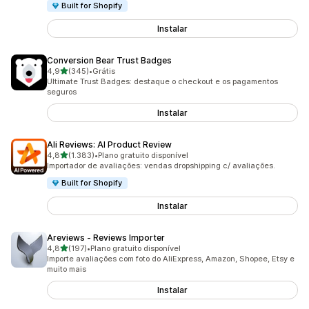
Built for Shopify
Instalar
Conversion Bear Trust Badges
de 5 estrelas
4,9
(345)
•
Grátis
345 avaliações ao todo
Ultimate Trust Badges: destaque o checkout e os pagamentos
seguros
Instalar
Ali Reviews: AI Product Review
de 5 estrelas
4,8
(1.383)
•
Plano gratuito disponível
1383 avaliações ao todo
Importador de avaliações: vendas dropshipping c/ avaliações.
Built for Shopify
Instalar
Areviews ‑ Reviews Importer
de 5 estrelas
4,8
(197)
•
Plano gratuito disponível
197 avaliações ao todo
Importe avaliações com foto do AliExpress, Amazon, Shopee, Etsy e
muito mais
Instalar