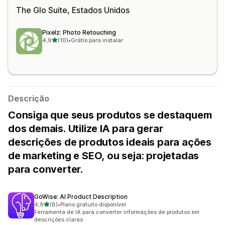
The Glo Suite
, Estados Unidos
Pixelz: Photo Retouching
de 5 estrelas
4,9
(10)
•
Grátis para instalar
10 avaliações ao todo
Descrição
Consiga que seus produtos se destaquem
dos demais. Utilize IA para gerar
descrições de produtos ideais para ações
de marketing e SEO, ou seja: projetadas
para converter.
GoWise: AI Product Description
de 5 estrelas
4,9
(8)
•
Plano gratuito disponível
8 avaliações ao todo
Ferramenta de IA para converter informações de produtos em
descrições claras