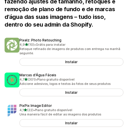
fazendo ajustes de tamanho, retoques e
remoção de plano de fundo e de marcas
d’água das suas imagens – tudo isso,
dentro do seu admin da Shopify.
Pixelz: Photo Retouching
de 5 estrelas
4,9
(10)
•
Grátis para instalar
10 avaliações ao todo
Retoque refinado de imagens de produtos com entrega na manhã
seguinte.
Instalar
Marcas d'Água Fáceis
de 5 estrelas
4,7
(301)
•
Plano gratuito disponível
301 avaliações ao todo
Adicione adesivos, logos e textos às fotos de seus produtos
Instalar
PixPix Image Editor
de 5 estrelas
4,1
(22)
•
Plano gratuito disponível
22 avaliações ao todo
Uma maneira fácil de editar as imagens dos produtos
Instalar