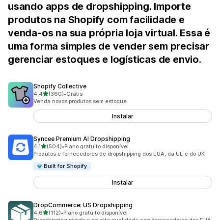
usando apps de dropshipping. Importe
produtos na Shopify com facilidade e
venda-os na sua própria loja virtual. Essa é
uma forma simples de vender sem precisar
gerenciar estoques e logísticas de envio.
Shopify Collective
de 5 estrelas
4,4
(360)
•
Grátis
360 avaliações ao todo
Venda novos produtos sem estoque
Instalar
Syncee Premium AI Dropshipping
de 5 estrelas
4,1
(504)
•
Plano gratuito disponível
504 avaliações ao todo
Produtos e fornecedores de dropshipping dos EUA, da UE e do UK
Built for Shopify
Instalar
DropCommerce: US Dropshipping
de 5 estrelas
4,6
(112)
•
Plano gratuito disponível
112 avaliações ao todo