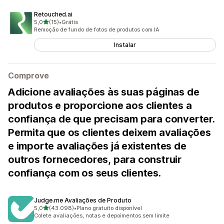
Retouched.ai
de 5 estrelas
5,0
(15)
•
Grátis
15 avaliações ao todo
Remoção de fundo de fotos de produtos com IA
Instalar
Comprove
Adicione avaliações às suas páginas de
produtos e proporcione aos clientes a
confiança de que precisam para converter.
Permita que os clientes deixem avaliações
e importe avaliações já existentes de
outros fornecedores, para construir
confiança com os seus clientes.
Judge.me Avaliações de Produto
de 5 estrelas
5,0
(43.098)
•
Plano gratuito disponível
43098 avaliações ao todo
Colete avaliações, notas e depoimentos sem limite