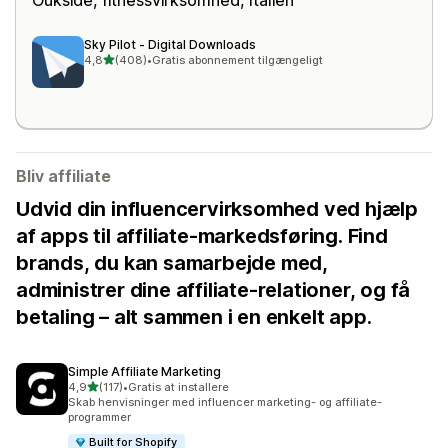
Sky Pilot ‑ Digital Downloads
ud af 5 stjerner
4,8
(408)
•
Gratis abonnement tilgængeligt
408 anmeldelser i alt
Bliv affiliate
Udvid din influencervirksomhed ved hjælp
af apps til affiliate-markedsføring. Find
brands, du kan samarbejde med,
administrer dine affiliate-relationer, og få
betaling – alt sammen i en enkelt app.
Simple Affiliate Marketing
ud af 5 stjerner
4,9
(117)
•
Gratis at installere
117 anmeldelser i alt
Skab henvisninger med influencer marketing- og affiliate-
programmer
Built for Shopify