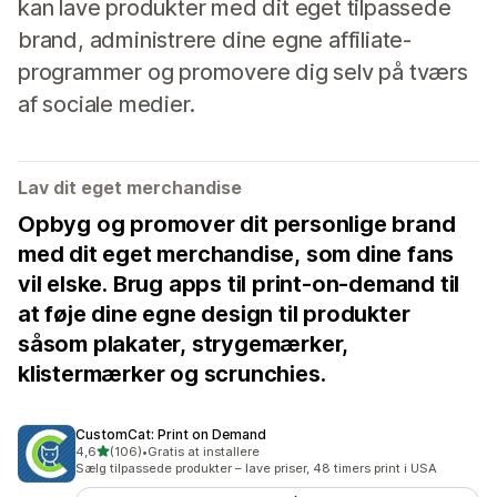
kan lave produkter med dit eget tilpassede
brand, administrere dine egne affiliate-
programmer og promovere dig selv på tværs
af sociale medier.
Lav dit eget merchandise
Opbyg og promover dit personlige brand
med dit eget merchandise, som dine fans
vil elske. Brug apps til print-on-demand til
at føje dine egne design til produkter
såsom plakater, strygemærker,
klistermærker og scrunchies.
CustomCat: Print on Demand
ud af 5 stjerner
4,6
(106)
•
Gratis at installere
106 anmeldelser i alt
Sælg tilpassede produkter – lave priser, 48 timers print i USA