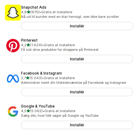
Snapchat Ads
ud af 5 stjerner
4,6
(670)
•
Gratis at installere
670 anmeldelser i alt
Nå ud til kunder med en klar hensigt, som ikke bare scroller
Installér
Pinterest
ud af 5 stjerner
4,2
(1.624)
•
Gratis at installere
1624 anmeldelser i alt
Få vist dine produkter for shoppere på Pinterest
Installér
Facebook & Instagram
ud af 5 stjerner
3,7
(5.043)
•
Gratis at installere
5043 anmeldelser i alt
Administrer nemt din tilstedeværelse på Facebook og Instagram
Installér
Google & YouTube
ud af 5 stjerner
4,5
(5.062)
•
Gratis at installere
5062 anmeldelser i alt
Sælg dér, hvor folk søger på Google og YouTube
Installér