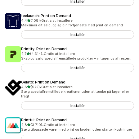
Installér
teelaunch: Print on Demand
ud af 5 stjerner
4,4
(108)
•
Gratis at installere
108 anmeldelser i alt
Maksimer dit salg, og øg din fortjeneste med print on demand
Installér
Printify: Print on Demand
ud af 5 stjerner
4,7
(4.314)
•
Gratis at installere
4314 anmeldelser i alt
Skab og sælg specialfremstillede produkter – vi tager os af resten.
Installér
Gelato: Print on Demand
ud af 5 stjerner
4,8
(972)
•
Gratis at installere
972 anmeldelser i alt
Sælg specialfremstillede kreationer uden at tænke på lager eller
fragt
Installér
Printful: Print on Demand
ud af 5 stjerner
4,8
(3.710)
•
Gratis at installere
3710 anmeldelser i alt
Sælg tilpassede varer med print og broderi uden startomkostninger
Installér