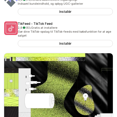
73 anmeldelser i alt
Indsaml kundeindhold, og opbyg UGC-gallerier
Installér
TikFeed ‑ TikTok Feed
ud af 5 stjerner
2,8
(6)
•
Gratis at installere
6 anmeldelser i alt
Gør dine TikTok-opslag til TikTok-feeds med købsfunktion for at øge
salget
Installér