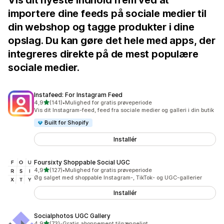
Vis dit nyeste indhold frem ved at
importere dine feeds på sociale medier til
din webshop og tagge produkter i dine
opslag. Du kan gøre det hele med apps, der
integreres direkte på de mest populære
sociale medier.
Instafeed: For Instagram Feed
ud af 5 stjerner
4,9
(141)
•
Mulighed for gratis prøveperiode
141 anmeldelser i alt
Vis dit Instagram-feed, feed fra sociale medier og galleri i din butik
Built for Shopify
Installér
Foursixty Shoppable Social UGC
ud af 5 stjerner
4,9
(127)
•
Mulighed for gratis prøveperiode
127 anmeldelser i alt
Øg salget med shoppable Instagram-, TikTok- og UGC-gallerier
Installér
Socialphotos UGC Gallery
ud af 5 stjerner
4,9
(73)
•
Gratis abonnement tilgængeligt