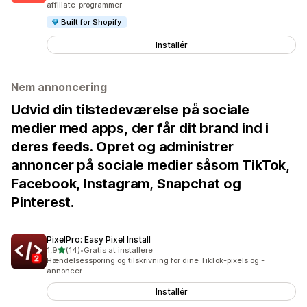
affiliate-programmer
Built for Shopify
Installér
Nem annoncering
Udvid din tilstedeværelse på sociale
medier med apps, der får dit brand ind i
deres feeds. Opret og administrer
annoncer på sociale medier såsom TikTok,
Facebook, Instagram, Snapchat og
Pinterest.
PixelPro: Easy Pixel Install
ud af 5 stjerner
1,9
(14)
•
Gratis at installere
14 anmeldelser i alt
Hændelsessporing og tilskrivning for dine TikTok-pixels og -
annoncer
Installér