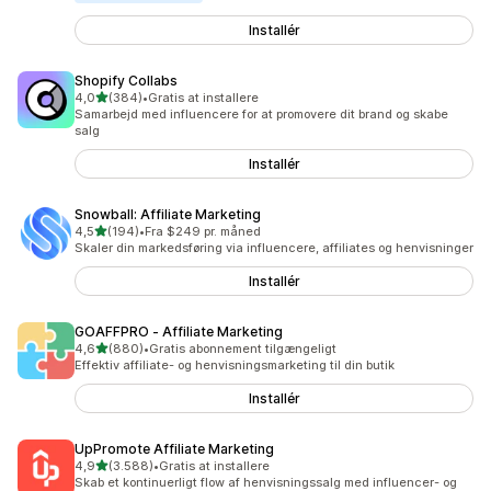
Installér
Shopify Collabs
ud af 5 stjerner
4,0
(384)
•
Gratis at installere
384 anmeldelser i alt
Samarbejd med influencere for at promovere dit brand og skabe
salg
Installér
Snowball: Affiliate Marketing
ud af 5 stjerner
4,5
(194)
•
Fra $249 pr. måned
194 anmeldelser i alt
Skaler din markedsføring via influencere, affiliates og henvisninger
Installér
GOAFFPRO ‑ Affiliate Marketing
ud af 5 stjerner
4,6
(880)
•
Gratis abonnement tilgængeligt
880 anmeldelser i alt
Effektiv affiliate- og henvisningsmarketing til din butik
Installér
UpPromote Affiliate Marketing
ud af 5 stjerner
4,9
(3.588)
•
Gratis at installere
3588 anmeldelser i alt
Skab et kontinuerligt flow af henvisningssalg med influencer- og