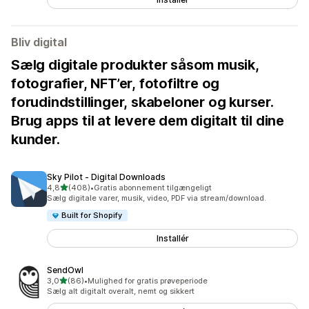
Bliv digital
Sælg digitale produkter såsom musik,
fotografier, NFT’er, fotofiltre og
forudindstillinger, skabeloner og kurser.
Brug apps til at levere dem digitalt til dine
kunder.
Sky Pilot ‑ Digital Downloads
ud af 5 stjerner
4,8
(408)
•
Gratis abonnement tilgængeligt
408 anmeldelser i alt
Sælg digitale varer, musik, video, PDF via stream/download.
Built for Shopify
Installér
SendOwl
ud af 5 stjerner
3,0
(86)
•
Mulighed for gratis prøveperiode
86 anmeldelser i alt
Sælg alt digitalt overalt, nemt og sikkert