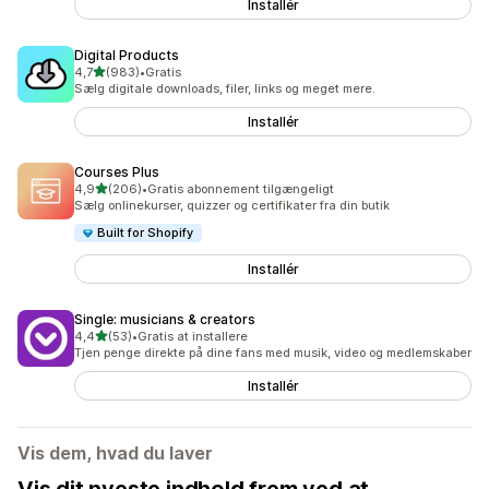
Installér
Digital Products
ud af 5 stjerner
4,7
(983)
•
Gratis
983 anmeldelser i alt
Sælg digitale downloads, filer, links og meget mere.
Installér
Courses Plus
ud af 5 stjerner
4,9
(206)
•
Gratis abonnement tilgængeligt
206 anmeldelser i alt
Sælg onlinekurser, quizzer og certifikater fra din butik
Built for Shopify
Installér
Single: musicians & creators
ud af 5 stjerner
4,4
(53)
•
Gratis at installere
53 anmeldelser i alt
Tjen penge direkte på dine fans med musik, video og medlemskaber
Installér
Vis dem, hvad du laver