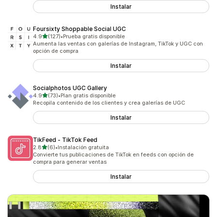
Instalar
Foursixty Shoppable Social UGC
de 5 estrellas
4.9
(127)
•
Prueba gratis disponible
127 reseñas en total
Aumenta las ventas con galerías de Instagram, TikTok y UGC con
opción de compra
Instalar
Socialphotos UGC Gallery
de 5 estrellas
4.9
(73)
•
Plan gratis disponible
73 reseñas en total
Recopila contenido de los clientes y crea galerías de UGC
Instalar
TikFeed ‑ TikTok Feed
de 5 estrellas
2.8
(6)
•
Instalación gratuita
6 reseñas en total
Convierte tus publicaciones de TikTok en feeds con opción de
compra para generar ventas
Instalar