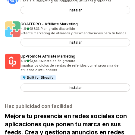
Escala el marketing de influencers, afiliados y referidos
Instalar
GOAFFPRO ‑ Affiliate Marketing
de 5 estrellas
4.6
(883)
•
Plan gratis disponible
883 reseñas en total
Potente marketing de afiliados y recomendaciones para tu tienda
Instalar
UpPromote Affiliate Marketing
de 5 estrellas
4.9
(3,593)
•
Instalación gratuita
3593 reseñas en total
Impulsa los ciclos de ventas de referidos con el programa de
afiliados e influencers
Built for Shopify
Instalar
Haz publicidad con facilidad
Mejora tu presencia en redes sociales con
aplicaciones que ponen tu marca en sus
feeds. Crea y gestiona anuncios en redes