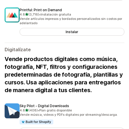
Printful: Print on Demand
de 5 estrellas
4.8
(3,716)
•
Instalación gratuita
3716 reseñas en total
Vende artículos impresos y bordados personalizados sin costos por
adelantado
Instalar
Digitalízate
Vende productos digitales como música,
fotografía, NFT, filtros y configuraciones
predeterminadas de fotografía, plantillas y
cursos. Usa aplicaciones para entregarlos
de manera digital a tus clientes.
Sky Pilot ‑ Digital Downloads
de 5 estrellas
4.8
(408)
•
Plan gratis disponible
408 reseñas en total
Vende música, videos y PDFs digitales por streaming/descarga.
Built for Shopify