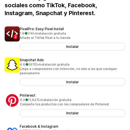
sociales como TikTok, Facebook,
Instagram, Snapchat y Pinterest.
PixelPro: Easy Pixel Install
de 5 estrellas
1.9
(14)
•
Instalación gratuita
14 reseñas en total
Añade el TikTok Pixel a tu tienda
Instalar
Snapchat Ads
de 5 estrellas
4.6
(670)
•
Instalación gratuita
670 reseñas en total
Llega a compradores con intención, no solo a los que navegan
pasivamente
Instalar
Pinterest
de 5 estrellas
4.2
(1,627)
•
Instalación gratuita
1627 reseñas en total
Comparte tus productos con los compradores de Pinterest
Instalar
Facebook & Instagram