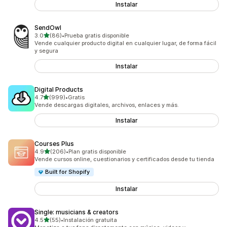
Instalar
SendOwl
de 5 estrellas
3.0
(86)
•
Prueba gratis disponible
86 reseñas en total
Vende cualquier producto digital en cualquier lugar, de forma fácil
y segura
Instalar
Digital Products
de 5 estrellas
4.7
(999)
•
Gratis
999 reseñas en total
Vende descargas digitales, archivos, enlaces y más.
Instalar
Courses Plus
de 5 estrellas
4.9
(206)
•
Plan gratis disponible
206 reseñas en total
Vende cursos online, cuestionarios y certificados desde tu tienda
Built for Shopify
Instalar
Single: musicians & creators
de 5 estrellas
4.5
(55)
•
Instalación gratuita
55 reseñas en total