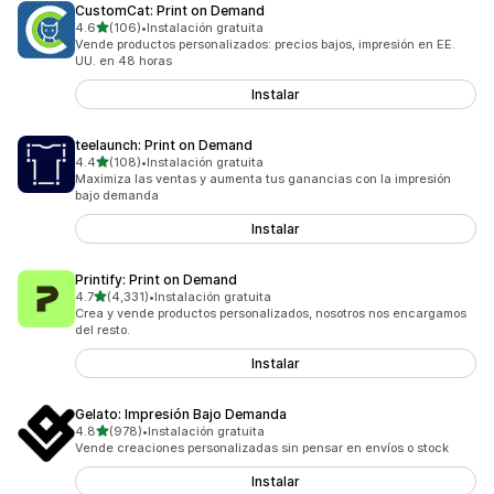
CustomCat: Print on Demand
de 5 estrellas
4.6
(106)
•
Instalación gratuita
106 reseñas en total
Vende productos personalizados: precios bajos, impresión en EE.
UU. en 48 horas
Instalar
teelaunch: Print on Demand
de 5 estrellas
4.4
(108)
•
Instalación gratuita
108 reseñas en total
Maximiza las ventas y aumenta tus ganancias con la impresión
bajo demanda
Instalar
Printify: Print on Demand
de 5 estrellas
4.7
(4,331)
•
Instalación gratuita
4331 reseñas en total
Crea y vende productos personalizados, nosotros nos encargamos
del resto.
Instalar
Gelato: Impresión Bajo Demanda
de 5 estrellas
4.8
(978)
•
Instalación gratuita
978 reseñas en total
Vende creaciones personalizadas sin pensar en envíos o stock
Instalar