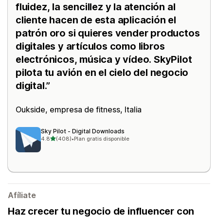
fluidez, la sencillez y la atención al
cliente hacen de esta aplicación el
patrón oro si quieres vender productos
digitales y artículos como libros
electrónicos, música y vídeo. SkyPilot
pilota tu avión en el cielo del negocio
digital.
Oukside
, empresa de fitness, Italia
Sky Pilot ‑ Digital Downloads
de 5 estrellas
4.8
(408)
•
Plan gratis disponible
408 reseñas en total
Afíliate
Haz crecer tu negocio de influencer con