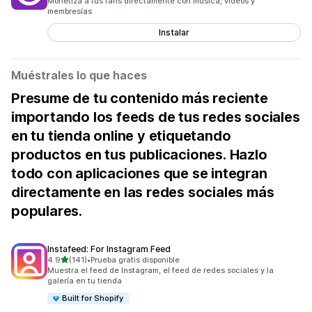
Monetiza a tus fans directamente con música, videos y
membresías
Instalar
Muéstrales lo que haces
Presume de tu contenido más reciente
importando los feeds de tus redes sociales
en tu tienda online y etiquetando
productos en tus publicaciones. Hazlo
todo con aplicaciones que se integran
directamente en las redes sociales más
populares.
Instafeed: For Instagram Feed
de 5 estrellas
4.9
(141)
•
Prueba gratis disponible
141 reseñas en total
Muestra el feed de Instagram, el feed de redes sociales y la
galería en tu tienda
Built for Shopify