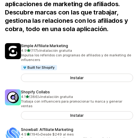
aplicaciones de marketing de afiliados.
Descubre marcas con las que trabajar,
gestiona las relaciones con los afiliados y
cobra, todo en una sola aplicación.
Simple Affiliate Marketing
de 5 estrellas
4.9
(117)
•
Instalación gratuita
117 reseñas en total
Impulsa los referidos con programas de afiliados y de marketing de
influencers
Built for Shopify
Instalar
Shopify Collabs
de 5 estrellas
4.1
(386)
•
Instalación gratuita
386 reseñas en total
Trabaja con influencers para promocionar tu marca y generar
ventas
Instalar
Snowball: Affiliate Marketing
de 5 estrellas
4.5
(194)
•
Desde $249 al mes
194 reseñas en total