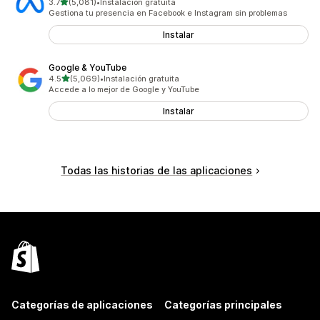
de 5 estrellas
3.7
(5,081)
•
Instalación gratuita
5081 reseñas en total
Gestiona tu presencia en Facebook e Instagram sin problemas
Instalar
Google & YouTube
de 5 estrellas
4.5
(5,069)
•
Instalación gratuita
5069 reseñas en total
Accede a lo mejor de Google y YouTube
Instalar
Todas las historias de las aplicaciones
Categorías de aplicaciones
Categorías principales