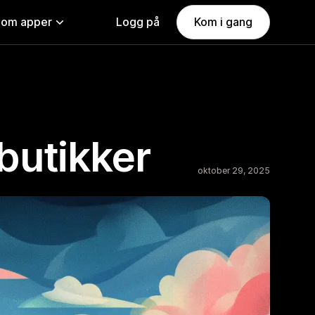
nom apper
Logg på
Kom i gang
 butikker
oktober 29, 2025