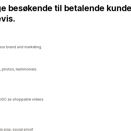
ge besøkende til betalende kunde
vis.
our brand and marketing
, photos, testimonials
a UGC as shoppable videos
s pop, social proof.