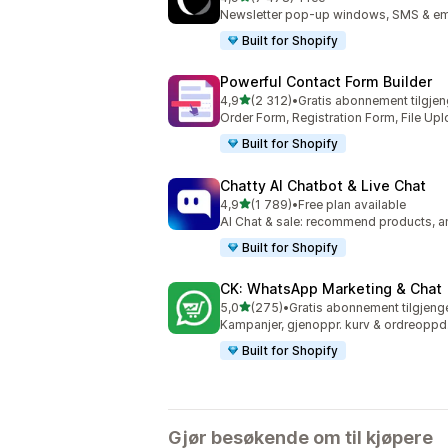
Totalt 7478 omtaler
Newsletter pop-up windows, SMS & ema
Built for Shopify
Powerful Contact Form Builder
av 5 stjerner
4,9
(2 312)
•
Gratis abonnement tilgjen
Totalt 2312 omtaler
Order Form, Registration Form, File U
Built for Shopify
Chatty AI Chatbot & Live Chat
av 5 stjerner
4,9
(1 789)
•
Free plan available
Totalt 1789 omtaler
AI Chat & sale: recommend products, a
Built for Shopify
CK: WhatsApp Marketing & Chat
av 5 stjerner
5,0
(275)
•
Gratis abonnement tilgjeng
Totalt 275 omtaler
Kampanjer, gjenoppr. kurv & ordreoppd
Built for Shopify
Gjør besøkende om til kjøpere