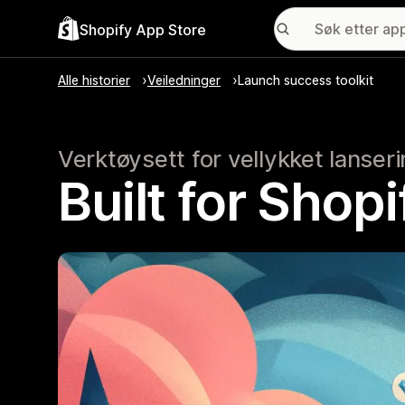
Shopify App Store
Alle historier
Veiledninger
Launch success toolkit
Verktøysett for vellykket lanser
Built for Shop