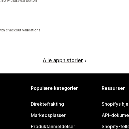
 EU withdrawal button
ith checkout validations
Alle apphistorier
Populære kategorier
Ressurser
Direktefrakting
Shopifys hje
Markedsplasser
API-dokume
Produktanmeldelser
Shopify-fel