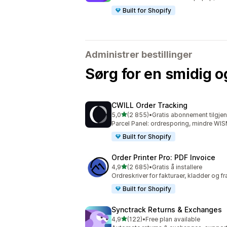
Built for Shopify
Administrer bestillinger
Sørg for en smidig og
CWILL Order Tracking
av 5 stjerner
5,0
(2 855)
•
Gratis abonnement tilgjen
Totalt 2855 omtaler
Parcel Panel: ordresporing, mindre WI
Built for Shopify
Order Printer Pro: PDF Invoice
av 5 stjerner
4,9
(2 685)
•
Gratis å installere
Totalt 2685 omtaler
Ordreskriver for fakturaer, kladder og 
Built for Shopify
Synctrack Returns & Exchanges
av 5 stjerner
4,9
(122)
•
Free plan available
Totalt 122 omtaler