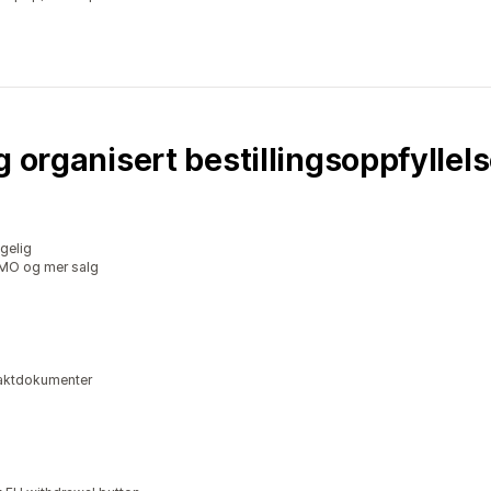
 organisert bestillingsoppfyllelse
gelig
SMO og mer salg
fraktdokumenter