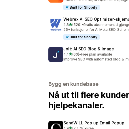
Built for Shopify
Webrex AI SEO Optimizer‑skjem
av 5 stjerner
4,8
(529)
•
Gratis abonnement tilgjeng
Totalt 529 omtaler
25+ funksjoner for AI Meta SEO, Schem
Built for Shopify
Jolt: AI SEO Blog & Image
av 5 stjerner
4,4
(60)
•
Free plan available
Totalt 60 omtaler
Improve SEO with automated blog & im
Bygg en kundebase
Nå ut til flere kund
hjelpekanaler.
SendWILL Pop up Email Popup
av 5 stjerner
4,9
(7 478)
•
Free