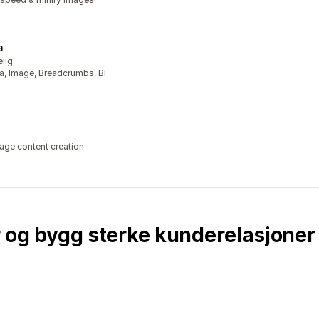
a
elig
a, Image, Breadcrumbs, Bl
age content creation
er og bygg sterke kunderelasjone