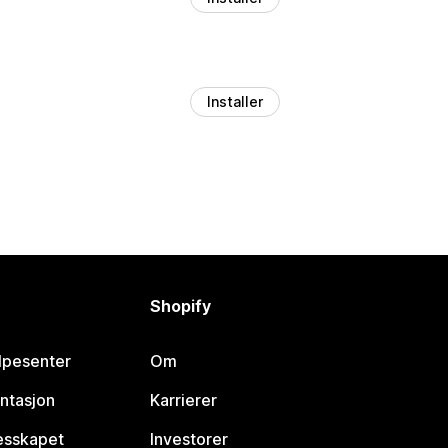
Installer
Shopify
lpesenter
Om
ntasjon
Karrierer
lesskapet
Investorer