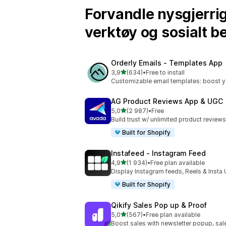
Forvandle nysgjerri
verktøy og sosialt be
Orderly Emails ‑ Templates App
av 5 stjerner
3,9
(634)
•
Free to install
Totalt 634 omtaler
Customizable email templates: boost y
AG Product Reviews App & UGC
av 5 stjerner
5,0
(2 987)
•
Free
Totalt 2987 omtaler
Build trust w/ unlimited product reviews
Built for Shopify
Instafeed ‑ Instagram Feed
av 5 stjerner
4,9
(1 934)
•
Free plan available
Totalt 1934 omtaler
Display Instagram feeds, Reels & Inst
Built for Shopify
Qikify Sales Pop up & Proof
av 5 stjerner
5,0
(567)
•
Free plan available
Totalt 567 omtaler
Boost sales with newsletter popup, sale