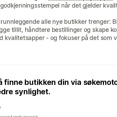
t godkjenningsstempel når det gjelder kvali
unnleggende alle nye butikker trenger: Bl
ge tillit, håndtere bestillinger og skape 
d kvalitetsapper - og fokuser på det som vi
 finne butikken din via søkemoto
edre synlighet.
r
e speed & minify images!↑