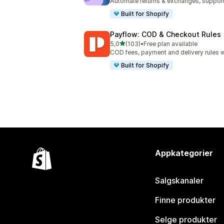
Automate returns & exchanges, support
Built for Shopify
Payflow: COD & Checkout Rules
av 5 stjerner
5,0
(103)
•
Free plan available
Totalt 103 omtaler
COD fees, payment and delivery rules w
Built for Shopify
Appkategorier
Salgskanaler
Finne produkter
Selge produkter