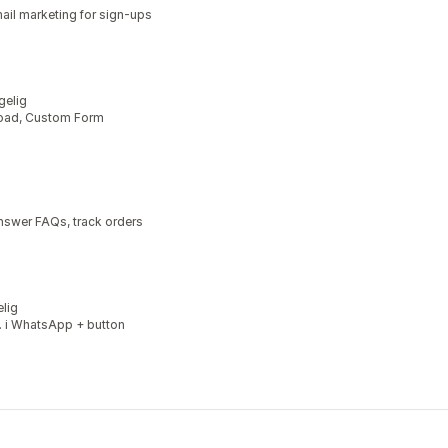
il marketing for sign-ups
gelig
pload, Custom Form
nswer FAQs, track orders
elig
. i WhatsApp + button