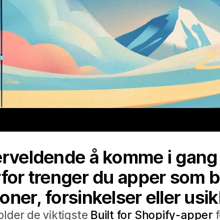
verveldende å komme i gang
rfor trenger du apper som b
ner, forsinkelser eller usik
lder de viktigste
Built for Shopify-apper
f