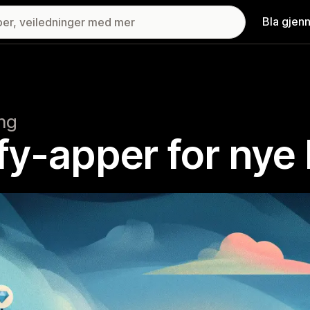
Bla gjen
ing
ify-apper for nye