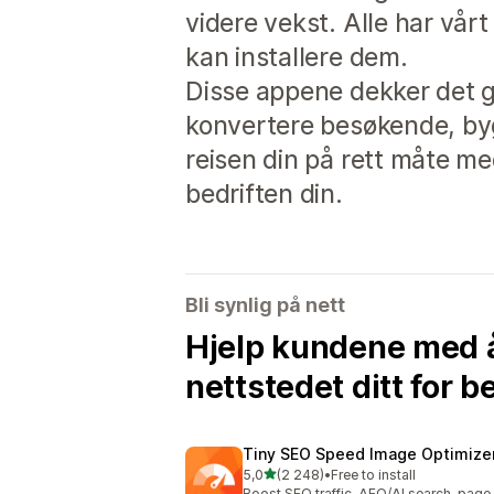
videre vekst. Alle har vår
kan installere dem.
Disse appene dekker det gr
konvertere besøkende, byg
reisen din på rett måte me
bedriften din.
Bli synlig på nett
Hjelp kundene med å
nettstedet ditt for b
Tiny SEO Speed Image Optimize
av 5 stjerner
5,0
(2 248)
•
Free to install
Totalt 2248 omtaler
Boost SEO traffic, AEO/AI search, pag