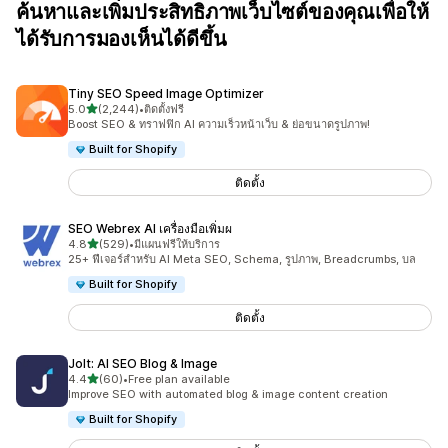
ค้นหาและเพิ่มประสิทธิภาพเว็บไซต์ของคุณเพื่อให้
ได้รับการมองเห็นได้ดีขึ้น
Tiny SEO Speed Image Optimizer
เต็ม 5 ดาว
5.0
(2,244)
•
ติดตั้งฟรี
ทั้งหมด 2244 รีวิว
Boost SEO & ทราฟฟิก AI ความเร็วหน้าเว็บ & ย่อขนาดรูปภาพ!
Built for Shopify
ติดตั้ง
SEO Webrex AI เครื่องมือเพิ่มผ
เต็ม 5 ดาว
4.8
(529)
•
มีแผนฟรีให้บริการ
ทั้งหมด 529 รีวิว
25+ ฟีเจอร์สำหรับ AI Meta SEO, Schema, รูปภาพ, Breadcrumbs, บล
Built for Shopify
ติดตั้ง
Jolt: AI SEO Blog & Image
เต็ม 5 ดาว
4.4
(60)
•
Free plan available
ทั้งหมด 60 รีวิว
Improve SEO with automated blog & image content creation
Built for Shopify