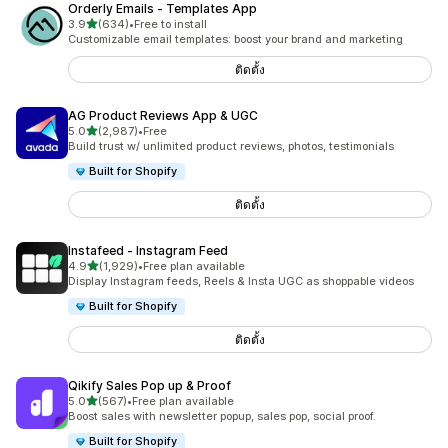
Orderly Emails ‑ Templates App
เต็ม 5 ดาว
3.9
(634)
•
Free to install
ทั้งหมด 634 รีวิว
Customizable email templates: boost your brand and marketing
ติดตั้ง
AG Product Reviews App & UGC
เต็ม 5 ดาว
5.0
(2,987)
•
Free
ทั้งหมด 2987 รีวิว
Build trust w/ unlimited product reviews, photos, testimonials
Built for Shopify
ติดตั้ง
Instafeed ‑ Instagram Feed
เต็ม 5 ดาว
4.9
(1,929)
•
Free plan available
ทั้งหมด 1929 รีวิว
Display Instagram feeds, Reels & Insta UGC as shoppable videos
Built for Shopify
ติดตั้ง
Qikify Sales Pop up & Proof
เต็ม 5 ดาว
5.0
(567)
•
Free plan available
ทั้งหมด 567 รีวิว
Boost sales with newsletter popup, sales pop, social proof.
Built for Shopify