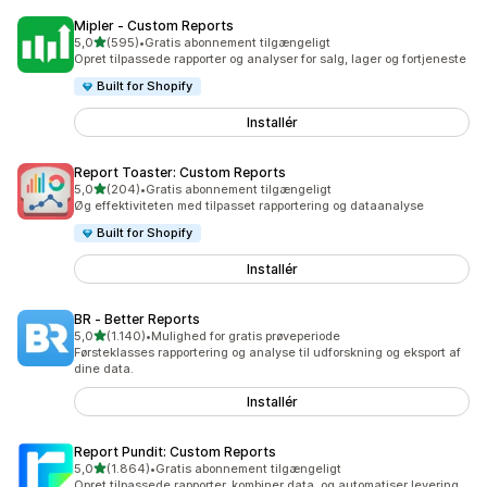
Mipler ‑ Custom Reports
ud af 5 stjerner
5,0
(595)
•
Gratis abonnement tilgængeligt
595 anmeldelser i alt
Opret tilpassede rapporter og analyser for salg, lager og fortjeneste
Built for Shopify
Installér
Report Toaster: Custom Reports
ud af 5 stjerner
5,0
(204)
•
Gratis abonnement tilgængeligt
204 anmeldelser i alt
Øg effektiviteten med tilpasset rapportering og dataanalyse
Built for Shopify
Installér
BR ‑ Better Reports
ud af 5 stjerner
5,0
(1.140)
•
Mulighed for gratis prøveperiode
1140 anmeldelser i alt
Førsteklasses rapportering og analyse til udforskning og eksport af
dine data.
Installér
Report Pundit: Custom Reports
ud af 5 stjerner
5,0
(1.864)
•
Gratis abonnement tilgængeligt
1864 anmeldelser i alt
Opret tilpassede rapporter, kombiner data, og automatiser levering