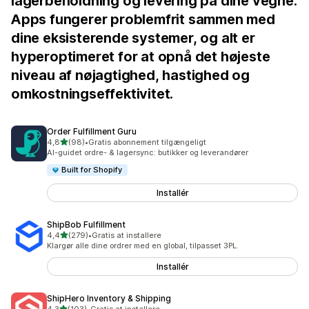
lagerbeholdning og levering på dine vegne.
Apps fungerer problemfrit sammen med
dine eksisterende systemer, og alt er
hyperoptimeret for at opnå det højeste
niveau af nøjagtighed, hastighed og
omkostningseffektivitet.
Order Fulfillment Guru
ud af 5 stjerner
4,8
(98)
•
Gratis abonnement tilgængeligt
98 anmeldelser i alt
AI-guidet ordre- & lagersync: butikker og leverandører
Built for Shopify
Installér
ShipBob Fulfillment
ud af 5 stjerner
4,4
(279)
•
Gratis at installere
279 anmeldelser i alt
Klargør alle dine ordrer med en global, tilpasset 3PL.
Installér
ShipHero Inventory & Shipping
ud af 5 stjerner