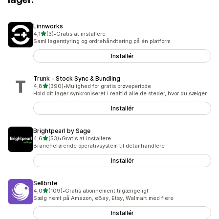
Linnworks
ud af 5 stjerner
4,1
(3)
•
Gratis at installere
3 anmeldelser i alt
Saml lagerstyring og ordrehåndtering på én platform
Installér
Trunk ‑ Stock Sync & Bundling
ud af 5 stjerner
4,8
(390)
•
Mulighed for gratis prøveperiode
390 anmeldelser i alt
Hold dit lager synkroniseret i realtid alle de steder, hvor du sælger
Installér
Brightpearl by Sage
ud af 5 stjerner
4,6
(53)
•
Gratis at installere
53 anmeldelser i alt
Brancheførende operativsystem til detailhandlere
Installér
Sellbrite
ud af 5 stjerner
4,0
(109)
•
Gratis abonnement tilgængeligt
109 anmeldelser i alt
Sælg nemt på Amazon, eBay, Etsy, Walmart med flere
Installér