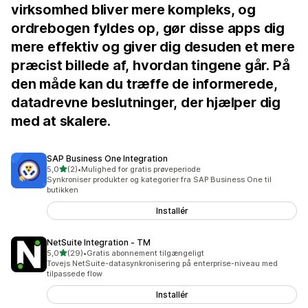
virksomhed bliver mere kompleks, og
ordrebogen fyldes op, gør disse apps dig
mere effektiv og giver dig desuden et mere
præcist billede af, hvordan tingene går. På
den måde kan du træffe de informerede,
datadrevne beslutninger, der hjælper dig
med at skalere.
SAP Business One Integration
ud af 5 stjerner
5,0
(2)
•
Mulighed for gratis prøveperiode
2 anmeldelser i alt
Synkroniser produkter og kategorier fra SAP Business One til
butikken
Installér
NetSuite Integration ‑ TM
ud af 5 stjerner
5,0
(29)
•
Gratis abonnement tilgængeligt
29 anmeldelser i alt
Tovejs NetSuite-datasynkronisering på enterprise-niveau med
tilpassede flow
Installér