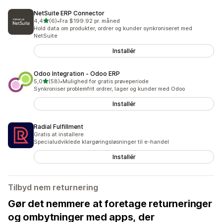
NetSuite ERP Connector
ud af 5 stjerner
4,4
(6)
•
Fra $199.92 pr. måned
6 anmeldelser i alt
Hold data om produkter, ordrer og kunder synkroniseret med
NetSuite
Installér
Odoo Integration ‑ Odoo ERP
ud af 5 stjerner
5,0
(58)
•
Mulighed for gratis prøveperiode
58 anmeldelser i alt
Synkroniser problemfrit ordrer, lager og kunder med Odoo
Installér
Radial Fulfillment
Gratis at installere
Specialudviklede klargøringsløsninger til e-handel
Installér
Tilbyd nem returnering
Gør det nemmere at foretage returneringer
og ombytninger med apps, der