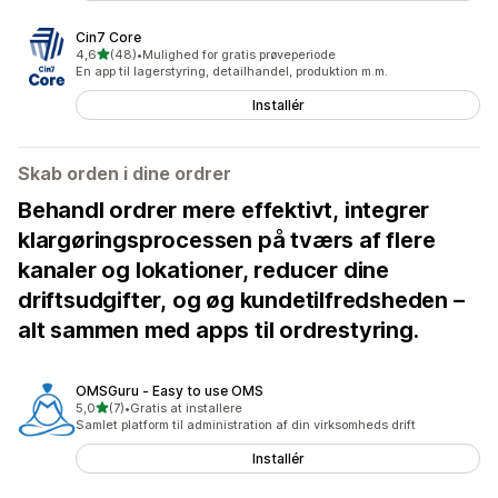
Cin7 Core
ud af 5 stjerner
4,6
(48)
•
Mulighed for gratis prøveperiode
48 anmeldelser i alt
En app til lagerstyring, detailhandel, produktion m.m.
Installér
Skab orden i dine ordrer
Behandl ordrer mere effektivt, integrer
klargøringsprocessen på tværs af flere
kanaler og lokationer, reducer dine
driftsudgifter, og øg kundetilfredsheden –
alt sammen med apps til ordrestyring.
OMSGuru ‑ Easy to use OMS
ud af 5 stjerner
5,0
(7)
•
Gratis at installere
7 anmeldelser i alt
Samlet platform til administration af din virksomheds drift
Installér