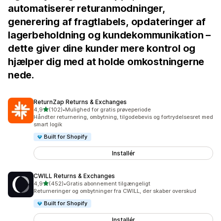
automatiserer returanmodninger,
generering af fragtlabels, opdateringer af
lagerbeholdning og kundekommunikation –
dette giver dine kunder mere kontrol og
hjælper dig med at holde omkostningerne
nede.
ReturnZap Returns & Exchanges
ud af 5 stjerner
4,9
(102)
•
Mulighed for gratis prøveperiode
102 anmeldelser i alt
Håndter returnering, ombytning, tilgodebevis og fortrydelsesret med
smart logik
Built for Shopify
Installér
CWILL Returns & Exchanges
ud af 5 stjerner
4,9
(452)
•
Gratis abonnement tilgængeligt
452 anmeldelser i alt
Returneringer og ombytninger fra CWILL, der skaber overskud
Built for Shopify
Installér