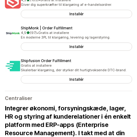
4,3
(103)
•
Gratis at installere
103 anmeldelser i alt
Giver dig superkræfter til klargøring af e-handelsordrer.
Installér
ShipMonk | Order Fulfillment
ud af 5 stjerner
4,5
(97)
•
Gratis at installere
97 anmeldelser i alt
En moderne 3PL til klargøring, levering og lagerstyring.
Installér
Shipfusion Order Fulfillment
Gratis at installere
Skalerbar klargøring, der styrker dit hurtigtvoksende DTC-brand.
Installér
Centraliser
Integrer økonomi, forsyningskæde, lager,
HR og styring af kunderelationer i én enkelt
platform med ERP-apps (Enterprise
Resource Management). I takt med at din