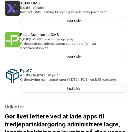
XStak OMS
ud af 5 stjerner
5,0
(1)
•
Gratis
1 anmeldelser i alt
Komplet OMS-løsning til styring af hele ordreprocessen
Installér
Pulse Commerce OMS
ud af 5 stjerner
5,0
(1)
•
$499 som engangsgebyr
1 anmeldelser i alt
Ordreadministrationssystem og lagerplatform på
virksomhedsniveau
Installér
Pipe17
ud af 5 stjerner
4,9
(21)
•
$24,000 pr. år
21 anmeldelser i alt
Ordrestyring og integrationer til DTC-, POS- og B2B-sælgere
Installér
Udliciter
Gør livet lettere ved at lade apps til
tredjepartsklargøring administrere lagre,