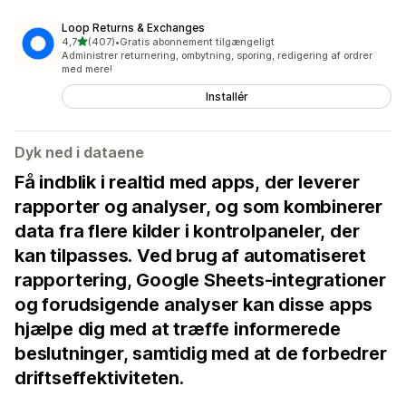
Loop Returns & Exchanges
ud af 5 stjerner
4,7
(407)
•
Gratis abonnement tilgængeligt
407 anmeldelser i alt
Administrer returnering, ombytning, sporing, redigering af ordrer
med mere!
Installér
Dyk ned i dataene
Få indblik i realtid med apps, der leverer
rapporter og analyser, og som kombinerer
data fra flere kilder i kontrolpaneler, der
kan tilpasses. Ved brug af automatiseret
rapportering, Google Sheets-integrationer
og forudsigende analyser kan disse apps
hjælpe dig med at træffe informerede
beslutninger, samtidig med at de forbedrer
driftseffektiviteten.