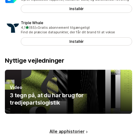
Installér
Triple Whale
ud af 5 stjerner
4,1
(85)
•
Gratis abonnement tilgængeligt
85 anmeldelser i alt
Find de præcise datapunkter, der får dit brand til at vokse
Installér
Nyttige vejledninger
Video
3 tegn på, at du har brug for
tredjepartslogistik
Alle apphistorier