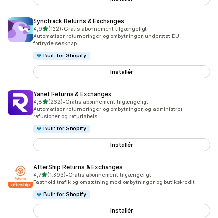
Synctrack Returns & Exchanges
ud af 5 stjerner
4,9
(122)
•
Gratis abonnement tilgængeligt
122 anmeldelser i alt
Automatiser returneringer og ombytninger, understøt EU-
fortrydelsesknap
Built for Shopify
Installér
Yanet Returns & Exchanges
ud af 5 stjerner
4,8
(262)
•
Gratis abonnement tilgængeligt
262 anmeldelser i alt
Automatiser returneringer og ombytninger, og administrer
refusioner og returlabels
Built for Shopify
Installér
AfterShip Returns & Exchanges
ud af 5 stjerner
4,7
(1.393)
•
Gratis abonnement tilgængeligt
1393 anmeldelser i alt
Fasthold trafik og omsætning med ombytninger og butikskredit
Built for Shopify
Installér