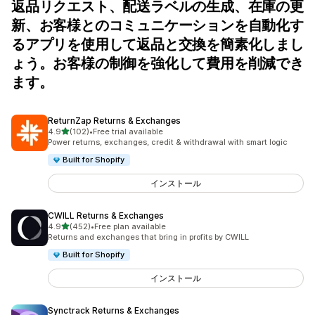
返品リクエスト、配送ラベルの生成、在庫の更
新、お客様とのコミュニケーションを自動化す
るアプリを使用して返品と交換を簡素化しまし
ょう。お客様の制御を強化して費用を削減でき
ます。
ReturnZap Returns & Exchanges
5つ星中
4.9
(102)
•
Free trial available
合計レビュー数：102件
Power returns, exchanges, credit & withdrawal with smart logic
Built for Shopify
インストール
CWILL Returns & Exchanges
5つ星中
4.9
(452)
•
Free plan available
合計レビュー数：452件
Returns and exchanges that bring in profits by CWILL
Built for Shopify
インストール
Synctrack Returns & Exchanges