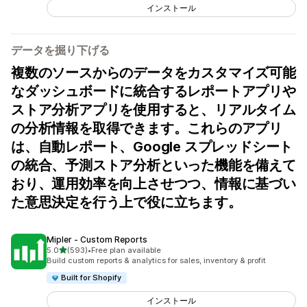
インストール
データを掘り下げる
複数のソースからのデータをカスタマイズ可能
なダッシュボードに統合するレポートアプリや
ストア分析アプリを使用すると、リアルタイム
の分析情報を取得できます。これらのアプリ
は、自動レポート、Google スプレッドシート
の統合、予測ストア分析といった機能を備えて
おり、運用効率を向上させつつ、情報に基づい
た意思決定を行う上で役に立ちます。
Mipler ‑ Custom Reports
5つ星中
5.0
(593)
•
Free plan available
合計レビュー数：593件
Build custom reports & analytics for sales, inventory & profit
Built for Shopify
インストール