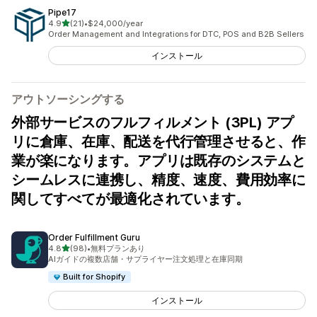
Pipe17
5つ星中
4.9
(21)
•
$24,000/year
合計レビュー数：21件
Order Management and Integrations for DTC, POS and B2B Sellers
インストール
アウトソーシングする
外部サービスのフルフィルメント (3PL) アプ
リに倉庫、在庫、配送を代行管理させると、作
業が楽になります。アプリは既存のシステムと
シームレスに連携し、精度、速度、費用効率に
関してすべてが最適化されています。
Order Fulfillment Guru
5つ星中
4.8
(98)
•
無料プランあり
合計レビュー数：98件
AIガイドの複数店舗・サプライヤー注文処理と在庫同期
Built for Shopify
インストール