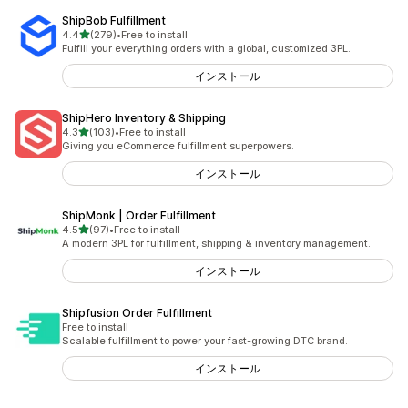
ShipBob Fulfillment
5つ星中
4.4
(279)
•
Free to install
合計レビュー数：279件
Fulfill your everything orders with a global, customized 3PL.
インストール
ShipHero Inventory & Shipping
5つ星中
4.3
(103)
•
Free to install
合計レビュー数：103件
Giving you eCommerce fulfillment superpowers.
インストール
ShipMonk | Order Fulfillment
5つ星中
4.5
(97)
•
Free to install
合計レビュー数：97件
A modern 3PL for fulfillment, shipping & inventory management.
インストール
Shipfusion Order Fulfillment
Free to install
Scalable fulfillment to power your fast-growing DTC brand.
インストール