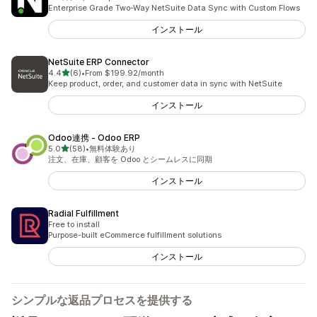
合計レビュー数：29件
Enterprise Grade Two-Way NetSuite Data Sync with Custom Flows
インストール
NetSuite ERP Connector
5つ星中
4.4
(6)
•
From $199.92/month
合計レビュー数：6件
Keep product, order, and customer data in sync with NetSuite
インストール
Odoo連携 ‑ Odoo ERP
5つ星中
5.0
(58)
•
無料体験あり
合計レビュー数：58件
注文、在庫、顧客を Odoo とシームレスに同期
インストール
Radial Fulfillment
Free to install
Purpose-built eCommerce fulfillment solutions
インストール
シンプルな返品プロセスを提供する