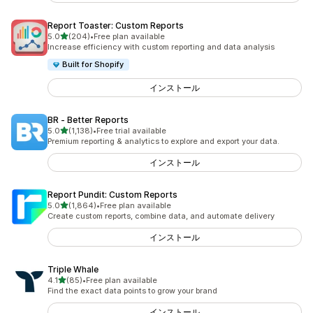
Report Toaster: Custom Reports
5つ星中
5.0
(204)
•
Free plan available
合計レビュー数：204件
Increase efficiency with custom reporting and data analysis
Built for Shopify
インストール
BR ‑ Better Reports
5つ星中
5.0
(1,138)
•
Free trial available
合計レビュー数：1138件
Premium reporting & analytics to explore and export your data.
インストール
Report Pundit: Custom Reports
5つ星中
5.0
(1,864)
•
Free plan available
合計レビュー数：1864件
Create custom reports, combine data, and automate delivery
インストール
Triple Whale
5つ星中
4.1
(85)
•
Free plan available
合計レビュー数：85件
Find the exact data points to grow your brand
インストール