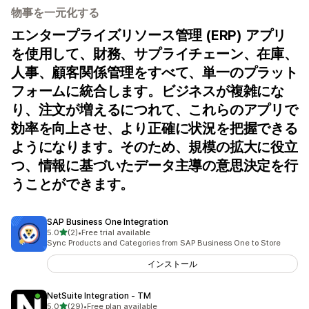
物事を一元化する
エンタープライズリソース管理 (ERP) アプリ
を使用して、財務、サプライチェーン、在庫、
人事、顧客関係管理をすべて、単一のプラット
フォームに統合します。ビジネスが複雑にな
り、注文が増えるにつれて、これらのアプリで
効率を向上させ、より正確に状況を把握できる
ようになります。そのため、規模の拡大に役立
つ、情報に基づいたデータ主導の意思決定を行
うことができます。
SAP Business One Integration
5つ星中
5.0
(2)
•
Free trial available
合計レビュー数：2件
Sync Products and Categories from SAP Business One to Store
インストール
NetSuite Integration ‑ TM
5つ星中
5.0
(29)
•
Free plan available