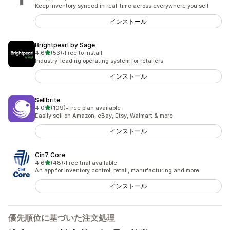
合計レビュー数：390件
Keep inventory synced in real-time across everywhere you sell
インストール
Brightpearl by Sage
5つ星中
4.6
(53)
•
Free to install
合計レビュー数：53件
Industry-leading operating system for retailers
インストール
Sellbrite
5つ星中
4.0
(109)
•
Free plan available
合計レビュー数：109件
Easily sell on Amazon, eBay, Etsy, Walmart & more
インストール
Cin7 Core
5つ星中
4.6
(48)
•
Free trial available
合計レビュー数：48件
An app for inventory control, retail, manufacturing and more
インストール
優先順位に基づいた注文処理