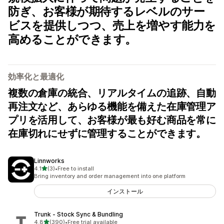
防ぎ、お客様が期待するレベルのサー
ビスを提供しつつ、売上を増やす能力を
高めることができます。
効率化と最適化
複数の倉庫の統合、リアルタイムの追跡、自動
再注文など、あらゆる機能を備えた在庫管理ア
プリを活用して、お客様が最も好む商品を常に
在庫切れにせずに管理することができます。
Linnworks
5つ星中
4.1
(3)
•
Free to install
合計レビュー数：3件
Bring inventory and order management into one platform
インストール
Trunk ‑ Stock Sync & Bundling
5つ星中
4.8
(390)
•
Free trial available