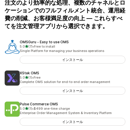
注文のより効率的な処理、複数のチャネルとロ
ケーションでのフルフィルメント統合、運用経
費の削減、お客様満足度の向上 — これらすべ
てを注文管理アプリから選択できます。
OMSGuru ‑ Easy to use OMS
5つ星中
5.0
(7)
•
Free to install
合計レビュー数：7件
Single Platform for managing your business operations
インストール
XStak OMS
5つ星中
5.0
(1)
•
Free
合計レビュー数：1件
Complete OMS solution for end-to-end order management
インストール
Pulse Commerce OMS
5つ星中
5.0
(1)
•
$499 one-time charge
合計レビュー数：1件
Enterprise Order Management System & Inventory Platform
インストール