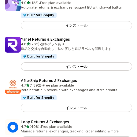
5つ星中
4.9
(122)
•
Free plan available
合計レビュー数：122件
Automate returns & exchanges, support EU withdrawal button
Built for Shopify
インストール
Yanet Returns & Exchanges
5つ星中
4.8
(262)
•
無料プランあり
合計レビュー数：262件
返品と交換を自動化し、払い戻しと返品ラベルを管理します
Built for Shopify
インストール
AfterShip Returns & Exchanges
5つ星中
4.7
(1,392)
•
Free plan available
合計レビュー数：1392件
Retain traffic & revenue with exchanges and store credits
Built for Shopify
インストール
Loop Returns & Exchanges
5つ星中
4.7
(408)
•
Free plan available
合計レビュー数：408件
Manage returns, exchanges, tracking, order editing & more!