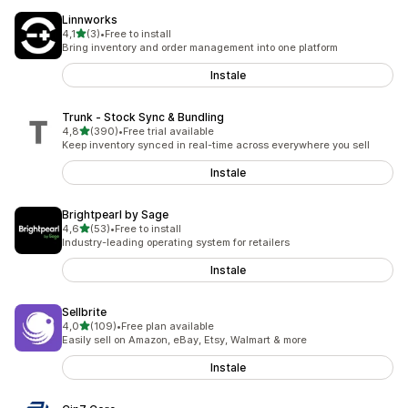
Linnworks
de 5 estrelas
4,1
(3)
•
Free to install
3 total de avaliações
Bring inventory and order management into one platform
Instale
Trunk ‑ Stock Sync & Bundling
de 5 estrelas
4,8
(390)
•
Free trial available
390 total de avaliações
Keep inventory synced in real-time across everywhere you sell
Instale
Brightpearl by Sage
de 5 estrelas
4,6
(53)
•
Free to install
53 total de avaliações
Industry-leading operating system for retailers
Instale
Sellbrite
de 5 estrelas
4,0
(109)
•
Free plan available
109 total de avaliações
Easily sell on Amazon, eBay, Etsy, Walmart & more
Instale