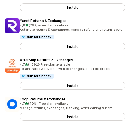
Instale
Yanet Returns & Exchanges
de 5 estrelas
4,8
(262)
•
Free plan available
262 total de avaliações
Automate returns & exchanges, manage refund and return labels
Built for Shopify
Instale
AfterShip Returns & Exchanges
de 5 estrelas
4,7
(1.392)
•
Free plan available
1392 total de avaliações
Retain traffic & revenue with exchanges and store credits
Built for Shopify
Instale
Loop Returns & Exchanges
de 5 estrelas
4,7
(408)
•
Free plan available
408 total de avaliações
Manage returns, exchanges, tracking, order editing & more!
Instale