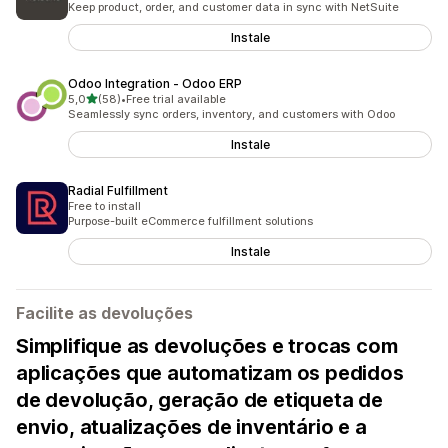
Keep product, order, and customer data in sync with NetSuite
Instale
Odoo Integration ‑ Odoo ERP
de 5 estrelas
5,0
(58)
•
Free trial available
58 total de avaliações
Seamlessly sync orders, inventory, and customers with Odoo
Instale
Radial Fulfillment
Free to install
Purpose-built eCommerce fulfillment solutions
Instale
Facilite as devoluções
Simplifique as devoluções e trocas com
aplicações que automatizam os pedidos
de devolução, geração de etiqueta de
envio, atualizações de inventário e a