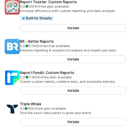
Report Toaster: Custom Reports
de 5 estrelas
5,0
(204)
•
Free plan available
204 total de avaliações
Increase efficiency with custom reporting and data analysis
Built for Shopify
Instale
BR ‑ Better Reports
de 5 estrelas
5,0
(1.140)
•
Free trial available
1140 total de avaliações
Premium reporting & analytics to explore and export your data.
Instale
Report Pundit: Custom Reports
de 5 estrelas
5,0
(1.864)
•
Free plan available
1864 total de avaliações
Create custom reports, combine data, and automate delivery
Instale
Triple Whale
de 5 estrelas
4,1
(85)
•
Free plan available
85 total de avaliações
Find the exact data points to grow your brand
Instale