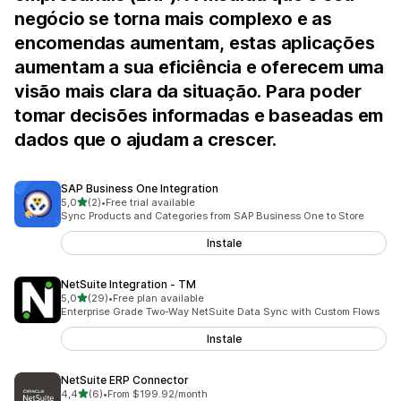
negócio se torna mais complexo e as
encomendas aumentam, estas aplicações
aumentam a sua eficiência e oferecem uma
visão mais clara da situação. Para poder
tomar decisões informadas e baseadas em
dados que o ajudam a crescer.
SAP Business One Integration
de 5 estrelas
5,0
(2)
•
Free trial available
2 total de avaliações
Sync Products and Categories from SAP Business One to Store
Instale
NetSuite Integration ‑ TM
de 5 estrelas
5,0
(29)
•
Free plan available
29 total de avaliações
Enterprise Grade Two-Way NetSuite Data Sync with Custom Flows
Instale
NetSuite ERP Connector
de 5 estrelas
4,4
(6)
•
From $199.92/month
6 total de avaliações