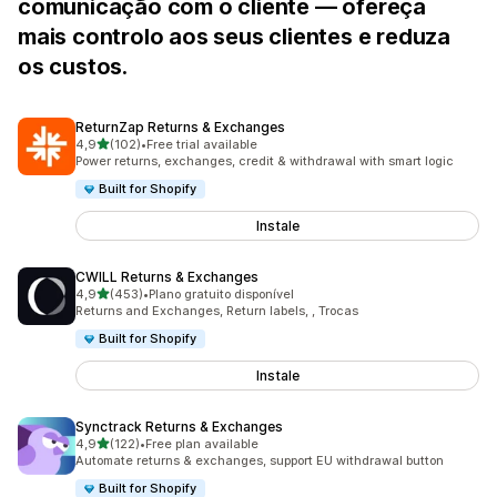
comunicação com o cliente — ofereça
mais controlo aos seus clientes e reduza
os custos.
ReturnZap Returns & Exchanges
de 5 estrelas
4,9
(102)
•
Free trial available
102 total de avaliações
Power returns, exchanges, credit & withdrawal with smart logic
Built for Shopify
Instale
CWILL Returns & Exchanges
de 5 estrelas
4,9
(453)
•
Plano gratuito disponível
453 total de avaliações
Returns and Exchanges, Return labels, , Trocas
Built for Shopify
Instale
Synctrack Returns & Exchanges
de 5 estrelas
4,9
(122)
•
Free plan available
122 total de avaliações
Automate returns & exchanges, support EU withdrawal button
Built for Shopify