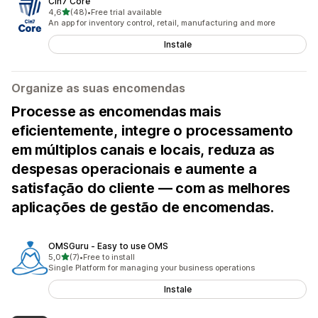
Cin7 Core
de 5 estrelas
4,6
(48)
•
Free trial available
48 total de avaliações
An app for inventory control, retail, manufacturing and more
Instale
Organize as suas encomendas
Processe as encomendas mais
eficientemente, integre o processamento
em múltiplos canais e locais, reduza as
despesas operacionais e aumente a
satisfação do cliente — com as melhores
aplicações de gestão de encomendas.
OMSGuru ‑ Easy to use OMS
de 5 estrelas
5,0
(7)
•
Free to install
7 total de avaliações
Single Platform for managing your business operations
Instale