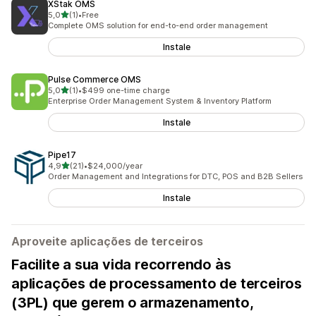
XStak OMS
de 5 estrelas
5,0
(1)
•
Free
1 total de avaliações
Complete OMS solution for end-to-end order management
Instale
Pulse Commerce OMS
de 5 estrelas
5,0
(1)
•
$499 one-time charge
1 total de avaliações
Enterprise Order Management System & Inventory Platform
Instale
Pipe17
de 5 estrelas
4,9
(21)
•
$24,000/year
21 total de avaliações
Order Management and Integrations for DTC, POS and B2B Sellers
Instale
Aproveite aplicações de terceiros
Facilite a sua vida recorrendo às
aplicações de processamento de terceiros
(3PL) que gerem o armazenamento,