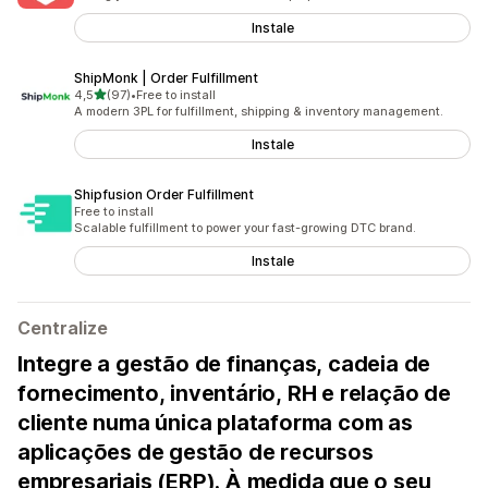
Instale
ShipMonk | Order Fulfillment
de 5 estrelas
4,5
(97)
•
Free to install
97 total de avaliações
A modern 3PL for fulfillment, shipping & inventory management.
Instale
Shipfusion Order Fulfillment
Free to install
Scalable fulfillment to power your fast-growing DTC brand.
Instale
Centralize
Integre a gestão de finanças, cadeia de
fornecimento, inventário, RH e relação de
cliente numa única plataforma com as
aplicações de gestão de recursos
empresariais (ERP). À medida que o seu