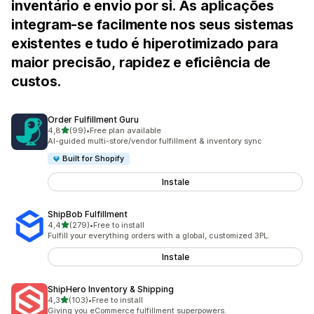
inventário e envio por si. As aplicações
integram-se facilmente nos seus sistemas
existentes e tudo é hiperotimizado para
maior precisão, rapidez e eficiência de
custos.
Order Fulfillment Guru
de 5 estrelas
4,8
(99)
•
Free plan available
99 total de avaliações
AI-guided multi-store/vendor fulfillment & inventory sync
Built for Shopify
Instale
ShipBob Fulfillment
de 5 estrelas
4,4
(279)
•
Free to install
279 total de avaliações
Fulfill your everything orders with a global, customized 3PL.
Instale
ShipHero Inventory & Shipping
de 5 estrelas
4,3
(103)
•
Free to install
103 total de avaliações
Giving you eCommerce fulfillment superpowers.