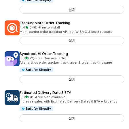
Built for Shopify
설치
TrackingMore Order Tracking
별 5개 중
4.4
(346)
•
Free to install
총 리뷰 346개
Multi-carrier order tracking API: cut WISMO & boost repeats
설치
Synctrack AI Order Tracking
별 5개 중
5.0
(72)
•
Free plan available
총 리뷰 72개
AI analytics order tracker, track order & order tracking page
Built for Shopify
설치
Estimated Delivery Date & ETA
별 5개 중
5.0
(78)
•
Free plan available
총 리뷰 78개
Increase sales with Estimated Delivery Dates & ETA + Urgency
Built for Shopify
설치