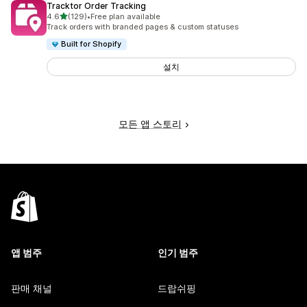
Tracktor Order Tracking
별 5개 중
4.6
(129)
•
Free plan available
총 리뷰 129개
Track orders with branded pages & custom statuses
Built for Shopify
설치
모든 앱 스토리
앱 범주
인기 범주
판매 채널
드랍쉬핑