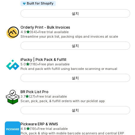
Built for Shopify
설치
Orderly Print ‑ Bulk Invoices
별 5개 중
4.9
(64)
•
Free trial available
총 리뷰 64개
Streamline your pick list, packing slips and invoices at scale
설치
iPacky | Pick Pack & Fulfill
별 5개 중
5.0
(118)
•
Free plan available
총 리뷰 118개
Pick and pack with fulfill using barcode scanning or manual
설치
BR Pick List Pro
별 5개 중
3.7
(27)
•
Free trial available
총 리뷰 27개
Scan, pick, pack, & fulfill orders with our picklist app
설치
Pickware ERP & WMS
별 5개 중
4.8
(19)
•
Free trial available
총 리뷰 19개
Pick, pack & ship with mobile barcode scanners and central ERP