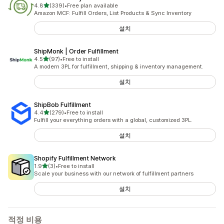
별 5개 중
4.8
(339)
•
Free plan available
총 리뷰 339개
Amazon MCF: Fulfill Orders, List Products & Sync Inventory
설치
ShipMonk | Order Fulfillment
별 5개 중
4.5
(97)
•
Free to install
총 리뷰 97개
A modern 3PL for fulfillment, shipping & inventory management.
설치
ShipBob Fulfillment
별 5개 중
4.4
(279)
•
Free to install
총 리뷰 279개
Fulfill your everything orders with a global, customized 3PL.
설치
Shopify Fulfillment Network
별 5개 중
1.9
(3)
•
Free to install
총 리뷰 3개
Scale your business with our network of fulfillment partners
설치
적정 비용