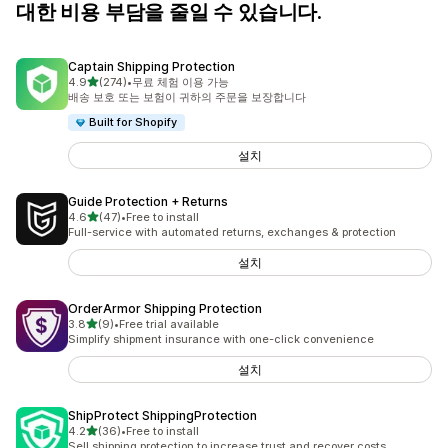
대한 비용 부담을 줄일 수 있습니다.
Captain Shipping Protection
별 5개 중
4.9
(274)
•
무료 체험 이용 가능
총 리뷰 274개
배송 보호 또는 보험이 귀하의 주문을 보장합니다
Built for Shopify
설치
Guide Protection + Returns
별 5개 중
4.6
(47)
•
Free to install
총 리뷰 47개
Full-service with automated returns, exchanges & protection
설치
OrderArmor Shipping Protection
별 5개 중
3.8
(9)
•
Free trial available
총 리뷰 9개
Simplify shipment insurance with one-click convenience
설치
ShipProtect ShippingProtection
별 5개 중
4.2
(36)
•
Free to install
총 리뷰 36개
Sell shipping protection to increase trust and recover costs