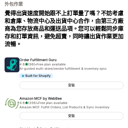
外包作業
覺得出貨速度開始跟不上訂單量了嗎？不妨考慮
和倉庫、物流中心及出貨中心合作，由第三方廠
商為您存放商品和運送品項。您可以輕鬆同步庫
存和訂單資訊，避免超賣，同時讓出貨作業更加
流暢。
Order Fulfillment Guru
滿分 5 顆星
4.8
(98)
•
Free plan available
共有 98 則評價
AI-guided multi-store/vendor fulfillment & inventory sync
Built for Shopify
安裝
Amazon MCF by WebBee
滿分 5 顆星
4.8
(338)
•
Free plan available
共有 338 則評價
Amazon MCF: Fulfill Orders, List Products & Sync Inventory
安裝