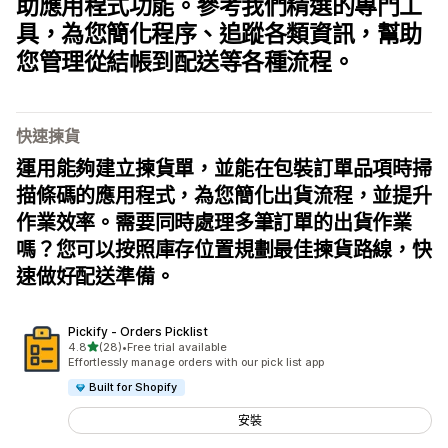
助應用程式功能。參考我們精選的專門工
具，為您簡化程序、追蹤各類資訊，幫助
您管理從結帳到配送等各種流程。
快速揀貨
運用能夠建立揀貨單，並能在包裝訂單品項時掃
描條碼的應用程式，為您簡化出貨流程，並提升
作業效率。需要同時處理多筆訂單的出貨作業
嗎？您可以按照庫存位置規劃最佳揀貨路線，快
速做好配送準備。
Pickify ‑ Orders Picklist
滿分 5 顆星
4.8
(28)
•
Free trial available
共有 28 則評價
Effortlessly manage orders with our pick list app
Built for Shopify
安裝