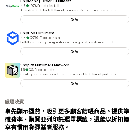
ShipMonk | Order Fulfillment
滿分 5 顆星
4.5
(97)
•
Free to install
共有 97 則評價
A modern 3PL for fulfillment, shipping & inventory management.
安裝
ShipBob Fulfillment
滿分 5 顆星
4.4
(279)
•
Free to install
共有 279 則評價
Fulfill your everything orders with a global, customized 3PL.
安裝
Shopify Fulfillment Network
滿分 5 顆星
1.9
(3)
•
Free to install
共有 3 則評價
Scale your business with our network of fulfillment partners
安裝
處理收費
事先顯示運費，吸引更多顧客結帳商品。提供準
確費率、購買並列印託運單標籤，還能以折扣價
享有慣用貨運業者服務。