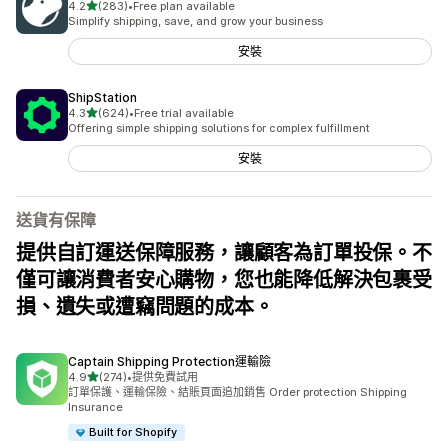
滿分 5 顆星
4.2
(283)
•
Free plan available
共有 283 則評價
Simplify shipping, save, and grow your business
安裝
ShipStation
滿分 5 顆星
4.3
(624)
•
Free trial available
共有 624 則評價
Offering simple shipping solutions for complex fulfillment
安裝
送貨有保障
提供自訂運送保障服務，讓顧客為訂單投保。不
僅可讓消費者安心購物，您也能降低解決包裹受
損、遺失或遭竊問題的成本。
Captain Shipping Protection運輸險
滿分 5 顆星
4.9
(274)
•
提供免費試用
共有 274 則評價
訂單保護、運輸保險、結賬頁面追加銷售 Order protection Shipping
Insurance
Built for Shopify