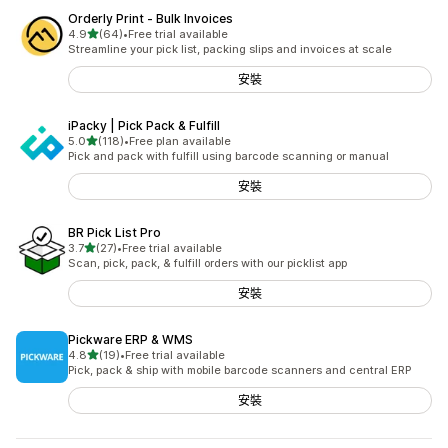
Orderly Print ‑ Bulk Invoices
滿分 5 顆星
4.9
(64)
•
Free trial available
共有 64 則評價
Streamline your pick list, packing slips and invoices at scale
安裝
iPacky | Pick Pack & Fulfill
滿分 5 顆星
5.0
(118)
•
Free plan available
共有 118 則評價
Pick and pack with fulfill using barcode scanning or manual
安裝
BR Pick List Pro
滿分 5 顆星
3.7
(27)
•
Free trial available
共有 27 則評價
Scan, pick, pack, & fulfill orders with our picklist app
安裝
Pickware ERP & WMS
滿分 5 顆星
4.8
(19)
•
Free trial available
共有 19 則評價
Pick, pack & ship with mobile barcode scanners and central ERP
安裝