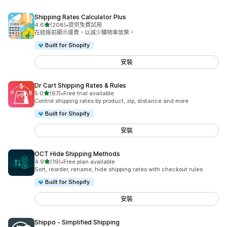
Shipping Rates Calculator Plus
滿分 5 顆星
4.6
(208)
•
提供免費試用
共有 208 則評價
在結帳前顯示運費，以減少購物車放棄。
Built for Shopify
安裝
Dr Cart Shipping Rates & Rules
滿分 5 顆星
5.0
(67)
•
Free trial available
共有 67 則評價
Control shipping rates by product, zip, distance and more
Built for Shopify
安裝
OCT Hide Shipping Methods
滿分 5 顆星
4.9
(19)
•
Free plan available
共有 19 則評價
Sort, reorder, rename, hide shipping rates with checkout rules
Built for Shopify
安裝
Shippo ‑ Simplified Shipping