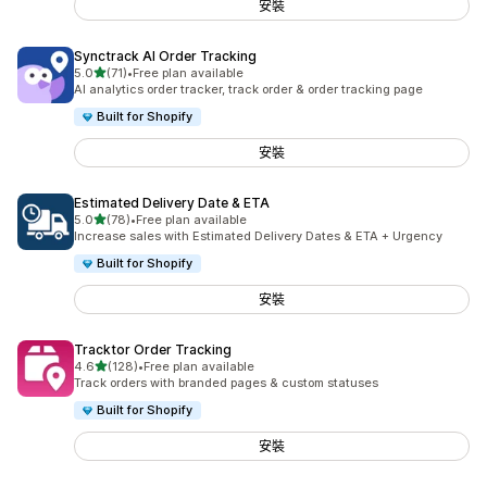
安裝
Synctrack AI Order Tracking
滿分 5 顆星
5.0
(71)
•
Free plan available
共有 71 則評價
AI analytics order tracker, track order & order tracking page
Built for Shopify
安裝
Estimated Delivery Date & ETA
滿分 5 顆星
5.0
(78)
•
Free plan available
共有 78 則評價
Increase sales with Estimated Delivery Dates & ETA + Urgency
Built for Shopify
安裝
Tracktor Order Tracking
滿分 5 顆星
4.6
(128)
•
Free plan available
共有 128 則評價
Track orders with branded pages & custom statuses
Built for Shopify
安裝