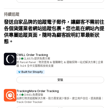
持續追蹤
發送自家品牌的追蹤電子郵件，讓顧客不需前往
各個貨運業者網站追蹤包裹。您也能在網站內提
供專屬追蹤頁面，隨時為顧客說明訂單最新狀
態。
CWILL Order Tracking
滿分 5 顆星
5.0
(2,857)
•
提供免費方案
共有 2857 則評價
原 Parcel Panel：物流查詢 & 復購轉化 & 運輸保障一站式解決方案 | 企業
級 7x24 全中文服務和技術支援
Built for Shopify
安裝
TrackingMore Order Tracking
滿分 5 顆星
4.4
(346)
•
免費安裝
共有 346 則評價
品牌化物流追蹤解決方案，助力賣家減少客訴，建立用戶信任，提高銷量｜
Track Order Tracker