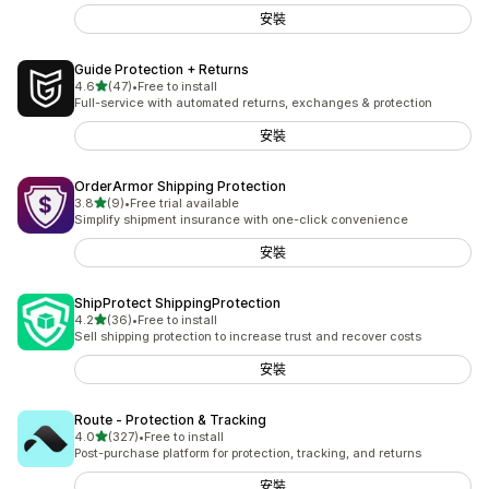
安裝
Guide Protection + Returns
滿分 5 顆星
4.6
(47)
•
Free to install
共有 47 則評價
Full-service with automated returns, exchanges & protection
安裝
OrderArmor Shipping Protection
滿分 5 顆星
3.8
(9)
•
Free trial available
共有 9 則評價
Simplify shipment insurance with one-click convenience
安裝
ShipProtect ShippingProtection
滿分 5 顆星
4.2
(36)
•
Free to install
共有 36 則評價
Sell shipping protection to increase trust and recover costs
安裝
Route ‑ Protection & Tracking
滿分 5 顆星
4.0
(327)
•
Free to install
共有 327 則評價
Post-purchase platform for protection, tracking, and returns
安裝