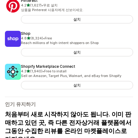
Pinterest
별 5개 중
4.2
(1,627)
•
무료 설치
총 리뷰 1627개
상품을 Pinterest 사용자에게 선보이세요.
설치
Shop
별 5개 중
4.8
(8,324)
•
Free
총 리뷰 8324개
Reach millions of high-intent shoppers on Shop
설치
Shopify Marketplace Connect
별 5개 중
4.3
(1,940)
•
Free to install
총 리뷰 1940개
Sell on Amazon, Target Plus, Walmart, and eBay from Shopify
설치
인기 유지하기
처음부터 새로 시작하지 않아도 됩니다. 이미 판
매하고 있던 곳, 즉 다른 전자상거래 플랫폼에서
그동안 수집한 리뷰를 온라인 마켓플레이스로