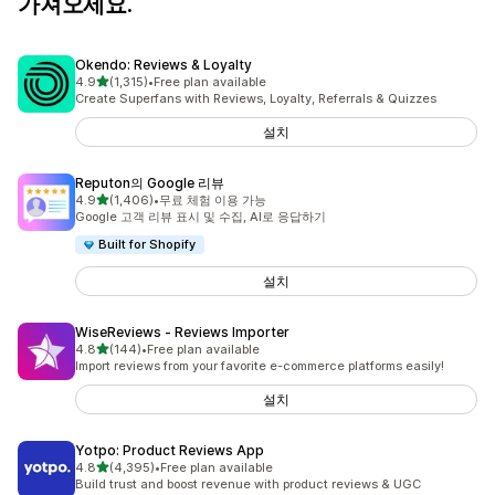
가져오세요.
Okendo: Reviews & Loyalty
별 5개 중
4.9
(1,315)
•
Free plan available
총 리뷰 1315개
Create Superfans with Reviews, Loyalty, Referrals & Quizzes
설치
Reputon의 Google 리뷰
별 5개 중
4.9
(1,406)
•
무료 체험 이용 가능
총 리뷰 1406개
Google 고객 리뷰 표시 및 수집, AI로 응답하기
Built for Shopify
설치
WiseReviews ‑ Reviews Importer
별 5개 중
4.8
(144)
•
Free plan available
총 리뷰 144개
Import reviews from your favorite e-commerce platforms easily!
설치
Yotpo: Product Reviews App
별 5개 중
4.8
(4,395)
•
Free plan available
총 리뷰 4395개
Build trust and boost revenue with product reviews & UGC