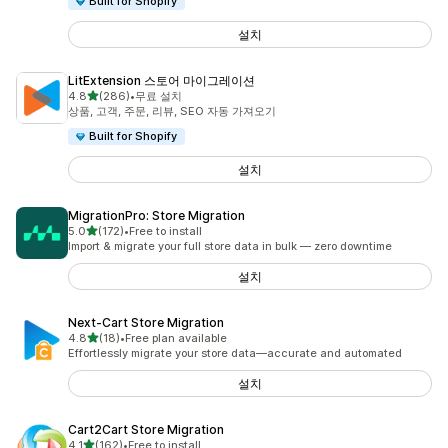
Built for Shopify
설치
LitExtension 스토어 마이그레이션
별 5개 중
4.8
(286)
•
무료 설치
총 리뷰 286개
상품, 고객, 주문, 리뷰, SEO 자동 가져오기
Built for Shopify
설치
MigrationPro: Store Migration
별 5개 중
5.0
(172)
•
Free to install
총 리뷰 172개
Import & migrate your full store data in bulk — zero downtime
설치
Next‑Cart Store Migration
별 5개 중
4.8
(18)
•
Free plan available
총 리뷰 18개
Effortlessly migrate your store data—accurate and automated
설치
Cart2Cart Store Migration
별 5개 중
4.1
(162)
•
Free to install