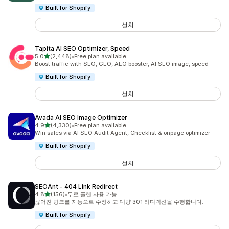
Built for Shopify
설치
Tapita AI SEO Optimizer, Speed
별 5개 중
5.0
(2,448)
•
Free plan available
총 리뷰 2448개
Boost traffic with SEO, GEO, AEO booster, AI SEO image, speed
Built for Shopify
설치
Avada AI SEO Image Optimizer
별 5개 중
4.9
(4,330)
•
Free plan available
총 리뷰 4330개
Win sales via AI SEO Audit Agent, Checklist & onpage optimizer
Built for Shopify
설치
SEOAnt ‑ 404 Link Redirect
별 5개 중
4.8
(156)
•
무료 플랜 사용 가능
총 리뷰 156개
끊어진 링크를 자동으로 수정하고 대량 301 리디렉션을 수행합니다.
Built for Shopify