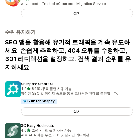
총 리뷰 162개
Advanced + Trusted eCommerce Migration Service
설치
순위 유지하기
SEO 앱을 활용해 유기적 트래픽을 계속 유도하
세요. 손쉽게 추적하고, 404 오류를 수정하고,
301 리디렉션을 설정하고, 검색 결과 순위를 유
지하세요.
Sherpas: Smart SEO
별 5개 중
4.9
(849)
•
무료 플랜 사용 가능
총 리뷰 849개
향상된 SEO 및 페이지 속도를 통해 트래픽과 판매를 촉진합니다.
Built for Shopify
설치
SC Easy Redirects
별 5개 중
4.6
(254)
•
무료 플랜 사용 가능
총 리뷰 254개
AI로 404 자동 수정, 301 및 실시간 리디렉션