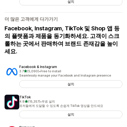
설치
더 많은 고객에게 다가가기
Facebook, Instagram, TikTok 및 Shop 앱 등
의 플랫폼과 제품을 동기화하세요. 고객이 스크
롤하는 곳에서 판매하여 브랜드 존재감을 높이
세요.
Facebook & Instagram
별 5개 중
3.7
(5,090)
•
Free to install
총 리뷰 5090개
Seamlessly manage your Facebook and Instagram presence
설치
TikTok
별 5개 중
4.8
(15,357)
•
무료 설치
총 리뷰 15357개
유저들에게 도달할 수 있도록 손쉽게 TikTok 영상을 만드세요
설치