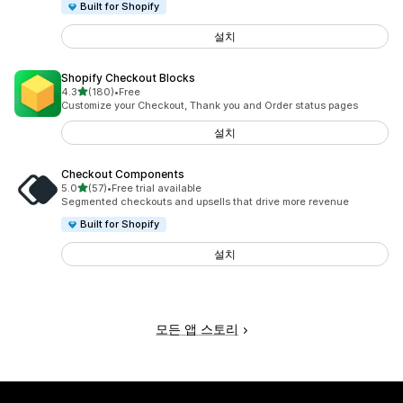
Built for Shopify
설치
Shopify Checkout Blocks
별 5개 중
4.3
(180)
•
Free
총 리뷰 180개
Customize your Checkout, Thank you and Order status pages
설치
Checkout Components
별 5개 중
5.0
(57)
•
Free trial available
총 리뷰 57개
Segmented checkouts and upsells that drive more revenue
Built for Shopify
설치
모든 앱 스토리