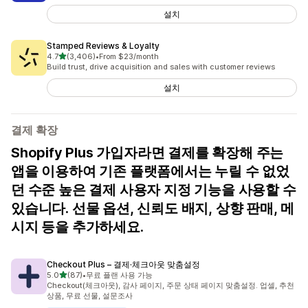
설치
Stamped Reviews & Loyalty
별 5개 중
4.7
(3,406)
•
From $23/month
총 리뷰 3406개
Build trust, drive acquisition and sales with customer reviews
설치
결제 확장
Shopify Plus 가입자라면 결제를 확장해 주는
앱을 이용하여 기존 플랫폼에서는 누릴 수 없었
던 수준 높은 결제 사용자 지정 기능을 사용할 수
있습니다. 선물 옵션, 신뢰도 배지, 상향 판매, 메
시지 등을 추가하세요.
Checkout Plus – 결제·체크아웃 맞춤설정
별 5개 중
5.0
(87)
•
무료 플랜 사용 가능
총 리뷰 87개
Checkout(체크아웃), 감사 페이지, 주문 상태 페이지 맞춤설정. 업셀, 추천
상품, 무료 선물, 설문조사