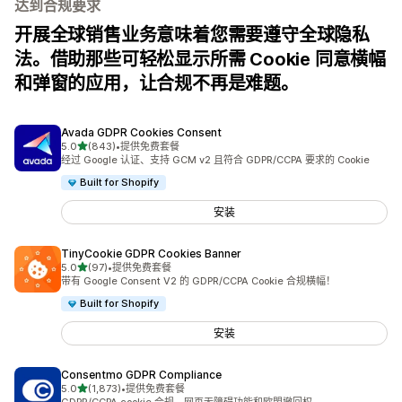
达到合规要求
开展全球销售业务意味着您需要遵守全球隐私
法。借助那些可轻松显示所需 Cookie 同意横幅
和弹窗的应用，让合规不再是难题。
Avada GDPR Cookies Consent
星（满分 5 星）
5.0
(843)
•
提供免费套餐
总共 843 条评论
经过 Google 认证、支持 GCM v2 且符合 GDPR/CCPA 要求的 Cookie
Built for Shopify
安装
TinyCookie GDPR Cookies Banner
星（满分 5 星）
5.0
(97)
•
提供免费套餐
总共 97 条评论
带有 Google Consent V2 的 GDPR/CCPA Cookie 合规横幅！
Built for Shopify
安装
Consentmo GDPR Compliance
星（满分 5 星）
5.0
(1,873)
•
提供免费套餐
总共 1873 条评论