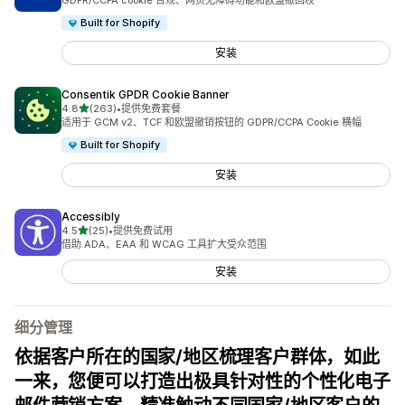
GDPR/CCPA cookie 合规、网页无障碍功能和欧盟撤回权
Built for Shopify
安装
Consentik GPDR Cookie Banner
星（满分 5 星）
4.8
(263)
•
提供免费套餐
总共 263 条评论
适用于 GCM v2、TCF 和欧盟撤销按钮的 GDPR/CCPA Cookie 横幅
Built for Shopify
安装
Accessibly
星（满分 5 星）
4.5
(25)
•
提供免费试用
总共 25 条评论
借助 ADA、EAA 和 WCAG 工具扩大受众范围
安装
细分管理
依据客户所在的国家/地区梳理客户群体，如此
一来，您便可以打造出极具针对性的个性化电子