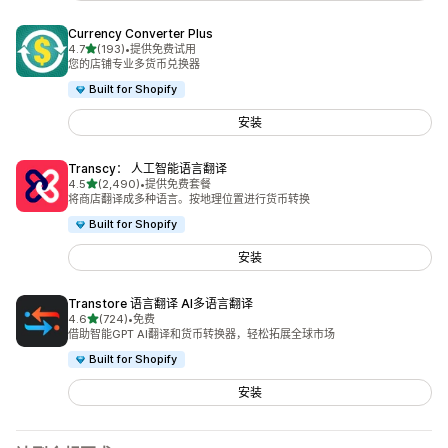
Currency Converter Plus
星（满分 5 星）
4.7
(193)
•
提供免费试用
总共 193 条评论
您的店铺专业多货币兑换器
Built for Shopify
安装
Transcy： 人工智能语言翻译
星（满分 5 星）
4.5
(2,490)
•
提供免费套餐
总共 2490 条评论
将商店翻译成多种语言。按地理位置进行货币转换
Built for Shopify
安装
Transtore 语言翻译 AI多语言翻译
星（满分 5 星）
4.6
(724)
•
免费
总共 724 条评论
借助智能GPT AI翻译和货币转换器，轻松拓展全球市场
Built for Shopify
安装