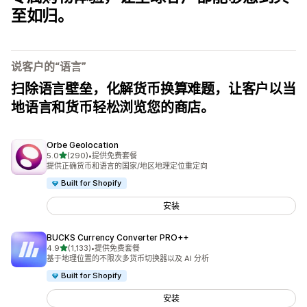
至如归。
说客户的“语言”
扫除语言壁垒，化解货币换算难题，让客户以当
地语言和货币轻松浏览您的商店。
Orbe Geolocation
星（满分 5 星）
5.0
(290)
•
提供免费套餐
总共 290 条评论
提供正确货币和语言的国家/地区地理定位重定向
Built for Shopify
安装
BUCKS Currency Converter PRO++
星（满分 5 星）
4.9
(1,133)
•
提供免费套餐
总共 1133 条评论
基于地理位置的不限次多货币切换器以及 AI 分析
Built for Shopify
安装