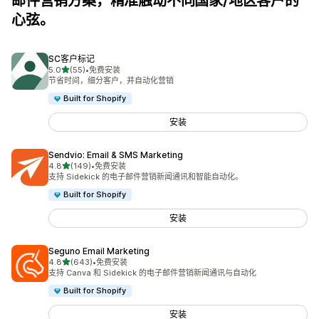
邮件营销方案，精准触动不同国家/地区客户的
心弦。
SC客户标记
星（满分 5 星）
5.0
(55)
•
免费安装
总共 55 条评论
节省时间，细分客户，并自动化营销
Built for Shopify
安装
Sendvio: Email & SMS Marketing
星（满分 5 星）
4.8
(149)
•
免费安装
总共 149 条评论
支持 Sidekick 的电子邮件营销新闻通讯和智能自动化。
Built for Shopify
安装
Seguno Email Marketing
星（满分 5 星）
4.8
(643)
•
免费安装
总共 643 条评论
支持 Canva 和 Sidekick 的电子邮件营销新闻通讯与自动化
Built for Shopify
安装