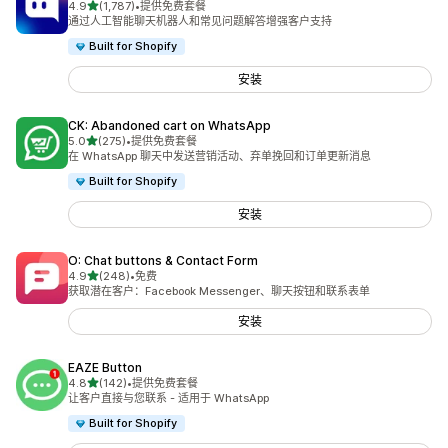
星（满分 5 星）
4.9
(1,787)
•
提供免费套餐
总共 1787 条评论
通过人工智能聊天机器人和常见问题解答增强客户支持
Built for Shopify
安装
CK: Abandoned cart on WhatsApp
星（满分 5 星）
5.0
(275)
•
提供免费套餐
总共 275 条评论
在 WhatsApp 聊天中发送营销活动、弃单挽回和订单更新消息
Built for Shopify
安装
O: Chat buttons & Contact Form
星（满分 5 星）
4.9
(248)
•
免费
总共 248 条评论
获取潜在客户：Facebook Messenger、聊天按钮和联系表单
安装
EAZE Button
星（满分 5 星）
4.8
(142)
•
提供免费套餐
总共 142 条评论
让客户直接与您联系 - 适用于 WhatsApp
Built for Shopify