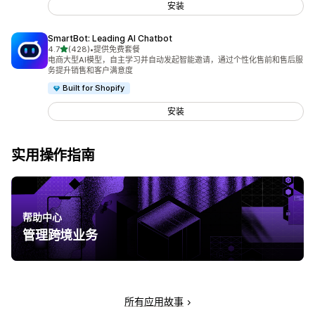
安装
SmartBot: Leading AI Chatbot
星（满分 5 星）
4.7
(428)
•
提供免费套餐
总共 428 条评论
电商大型AI模型，自主学习并自动发起智能邀请，通过个性化售前和售后服
务提升销售和客户满意度
Built for Shopify
安装
实用操作指南
帮助中心
管理跨境业务
所有应用故事