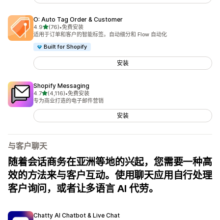
O: Auto Tag Order & Customer
星（满分 5 星）
4.9
(76)
•
免费安装
总共 76 条评论
适用于订单和客户的智能标签。自动细分和 Flow 自动化
Built for Shopify
安装
Shopify Messaging
星（满分 5 星）
4.7
(4,116)
•
免费安装
总共 4116 条评论
专为商业打造的电子邮件营销
安装
与客户聊天
随着会话商务在亚洲等地的兴起，您需要一种高
效的方法来与客户互动。使用聊天应用自行处理
客户询问，或者让多语言 AI 代劳。
Chatty AI Chatbot & Live Chat