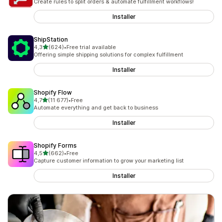
Create rules to split orders & automate fulfillment workflows!
Installer
ShipStation
av 5 stjerner
4,3
(624)
•
Free trial available
Totalt 624 omtaler
Offering simple shipping solutions for complex fulfillment
Installer
Shopify Flow
av 5 stjerner
4,7
(11 677)
•
Free
Totalt 11677 omtaler
Automate everything and get back to business
Installer
Shopify Forms
av 5 stjerner
4,5
(662)
•
Free
Totalt 662 omtaler
Capture customer information to grow your marketing list
Installer