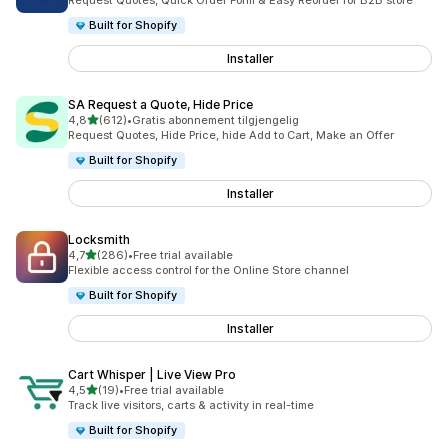
Request Quotes, Quick Order Form & Easy Reorder for B2B store
Built for Shopify
Installer
SA Request a Quote, Hide Price
av 5 stjerner
4,8
(612)
•
Gratis abonnement tilgjengelig
Totalt 612 omtaler
Request Quotes, Hide Price, hide Add to Cart, Make an Offer
Built for Shopify
Installer
Locksmith
av 5 stjerner
4,7
(286)
•
Free trial available
Totalt 286 omtaler
Flexible access control for the Online Store channel
Built for Shopify
Installer
Cart Whisper | Live View Pro
av 5 stjerner
4,5
(19)
•
Free trial available
Totalt 19 omtaler
Track live visitors, carts & activity in real-time
Built for Shopify