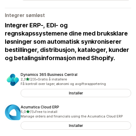
Integrer sømløst
Integrer ERP-, EDI- og
regnskapssystemene dine med bruksklare
løsninger som automatisk synkroniserer
bestillinger, distribusjon, kataloger, kunder
og betalingsinformasjon med Shopify.
Dynamics 365 Business Central
av 5 stjerner
2,3
(23)
•
Gratis å installere
Totalt 23 omtaler
Få kontroll over lager, økonomi og avgiftsrapportering
Installer
Acumatica Cloud ERP
av 5 stjerner
5,0
(1)
•
Free to install
Totalt 1 omtaler
Manage orders and financials using the Acumatica Cloud ERP
Installer