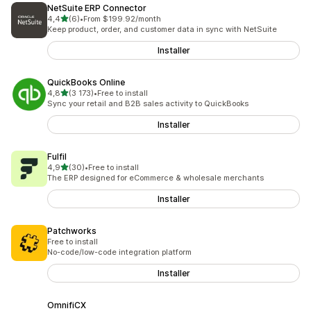
NetSuite ERP Connector
av 5 stjerner
4,4
(6)
•
From $199.92/month
Totalt 6 omtaler
Keep product, order, and customer data in sync with NetSuite
Installer
QuickBooks Online
av 5 stjerner
4,8
(3 173)
•
Free to install
Totalt 3173 omtaler
Sync your retail and B2B sales activity to QuickBooks
Installer
Fulfil
av 5 stjerner
4,9
(30)
•
Free to install
Totalt 30 omtaler
The ERP designed for eCommerce & wholesale merchants
Installer
Patchworks
Free to install
No-code/low-code integration platform
Installer
OmnifiCX