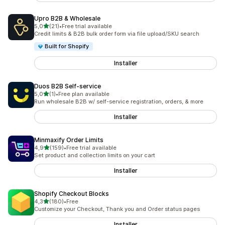
Upro B2B & Wholesale
av 5 stjerner
5,0
(21)
•
Free trial available
Totalt 21 omtaler
Credit limits & B2B bulk order form via file upload/SKU search
Built for Shopify
Installer
Duos B2B Self‑service
av 5 stjerner
5,0
(1)
•
Free plan available
Totalt 1 omtaler
Run wholesale B2B w/ self-service registration, orders, & more
Installer
Minmaxify Order Limits
av 5 stjerner
4,9
(159)
•
Free trial available
Totalt 159 omtaler
Set product and collection limits on your cart
Installer
Shopify Checkout Blocks
av 5 stjerner
4,3
(180)
•
Free
Totalt 180 omtaler
Customize your Checkout, Thank you and Order status pages
Installer