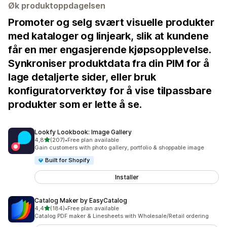
Øk produktoppdagelsen
Promoter og selg svært visuelle produkter
med kataloger og linjeark, slik at kundene
får en mer engasjerende kjøpsopplevelse.
Synkroniser produktdata fra din PIM for å
lage detaljerte sider, eller bruk
konfiguratorverktøy for å vise tilpassbare
produkter som er lette å se.
Lookfy Lookbook: Image Gallery
av 5 stjerner
4,8
(207)
•
Free plan available
Totalt 207 omtaler
Gain customers with photo gallery, portfolio & shoppable image
Built for Shopify
Installer
Catalog Maker by EasyCatalog
av 5 stjerner
4,4
(184)
•
Free plan available
Totalt 184 omtaler
Catalog PDF maker & Linesheets with Wholesale/Retail ordering