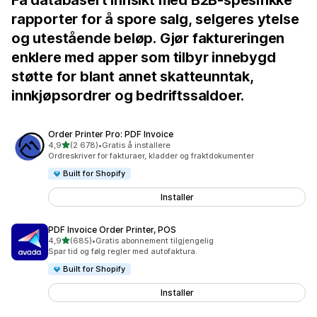
Få databasert innsikt med B2B-spesifikke
rapporter for å spore salg, selgeres ytelse
og utestående beløp. Gjør faktureringen
enklere med apper som tilbyr innebygd
støtte for blant annet skatteunntak,
innkjøpsordrer og bedriftssaldoer.
Order Printer Pro: PDF Invoice
av 5 stjerner
4,9
(2 678)
•
Gratis å installere
Totalt 2678 omtaler
Ordreskriver for fakturaer, kladder og fraktdokumenter
Built for Shopify
Installer
PDF Invoice Order Printer, POS
av 5 stjerner
4,9
(685)
•
Gratis abonnement tilgjengelig
Totalt 685 omtaler
Spar tid og følg regler med autofaktura.
Built for Shopify
Installer