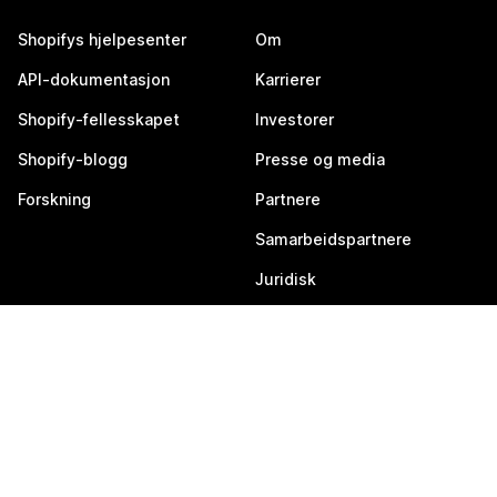
Shopifys hjelpesenter
Om
API-dokumentasjon
Karrierer
Shopify-fellesskapet
Investorer
Shopify-blogg
Presse og media
Forskning
Partnere
Samarbeidspartnere
Juridisk
Tjenestestatus
Utviklerpålogging