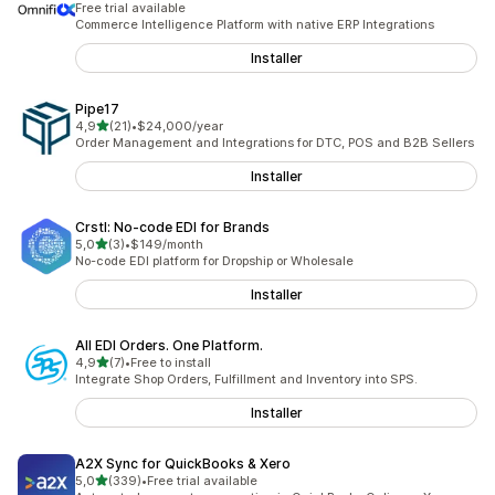
Free trial available
Commerce Intelligence Platform with native ERP Integrations
Installer
Pipe17
av 5 stjerner
4,9
(21)
•
$24,000/year
Totalt 21 omtaler
Order Management and Integrations for DTC, POS and B2B Sellers
Installer
Crstl: No‑code EDI for Brands
av 5 stjerner
5,0
(3)
•
$149/month
Totalt 3 omtaler
No-code EDI platform for Dropship or Wholesale
Installer
All EDI Orders. One Platform.
av 5 stjerner
4,9
(7)
•
Free to install
Totalt 7 omtaler
Integrate Shop Orders, Fulfillment and Inventory into SPS.
Installer
A2X Sync for QuickBooks & Xero
av 5 stjerner
5,0
(339)
•
Free trial available
Totalt 339 omtaler