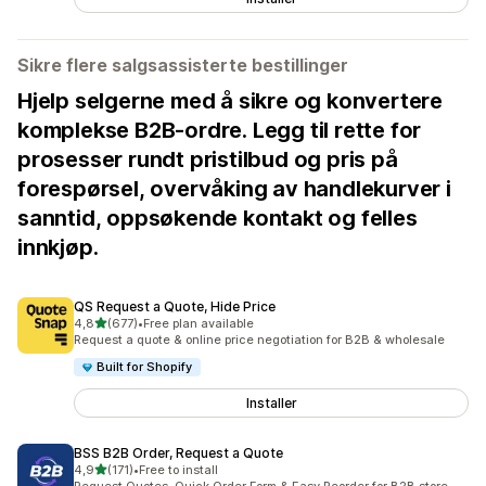
Sikre flere salgsassisterte bestillinger
Hjelp selgerne med å sikre og konvertere
komplekse B2B-ordre. Legg til rette for
prosesser rundt pristilbud og pris på
forespørsel, overvåking av handlekurver i
sanntid, oppsøkende kontakt og felles
innkjøp.
QS Request a Quote, Hide Price
av 5 stjerner
4,8
(677)
•
Free plan available
Totalt 677 omtaler
Request a quote & online price negotiation for B2B & wholesale
Built for Shopify
Installer
BSS B2B Order, Request a Quote
av 5 stjerner
4,9
(171)
•
Free to install
Totalt 171 omtaler