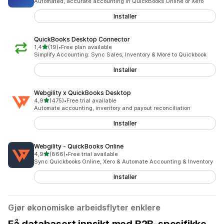
Automated, accurate accounting in QuickBooks Online or Xero
Installer
QuickBooks Desktop Connector
av 5 stjerner
1,4
(19)
•
Free plan available
Totalt 19 omtaler
Simplify Accounting: Sync Sales, Inventory & More to Quickbook
Installer
Webgility x QuickBooks Desktop
av 5 stjerner
4,9
(475)
•
Free trial available
Totalt 475 omtaler
Automate accounting, inventory and payout reconciliation
Installer
Webgility ‑ QuickBooks Online
av 5 stjerner
4,9
(866)
•
Free trial available
Totalt 866 omtaler
Sync Quickbooks Online, Xero & Automate Accounting & Inventory
Installer
Gjør økonomiske arbeidsflyter enklere