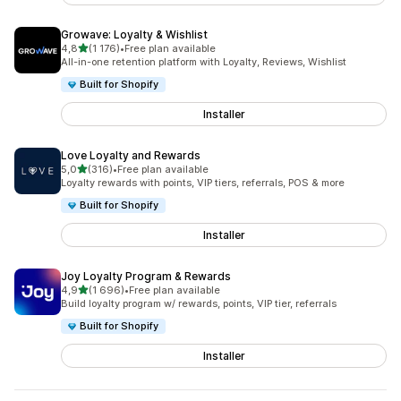
Growave: Loyalty & Wishlist
av 5 stjerner
4,8
(1 176)
•
Free plan available
Totalt 1176 omtaler
All-in-one retention platform with Loyalty, Reviews, Wishlist
Built for Shopify
Installer
Love Loyalty and Rewards
av 5 stjerner
5,0
(316)
•
Free plan available
Totalt 316 omtaler
Loyalty rewards with points, VIP tiers, referrals, POS & more
Built for Shopify
Installer
Joy Loyalty Program & Rewards
av 5 stjerner
4,9
(1 696)
•
Free plan available
Totalt 1696 omtaler
Build loyalty program w/ rewards, points, VIP tier, referrals
Built for Shopify
Installer