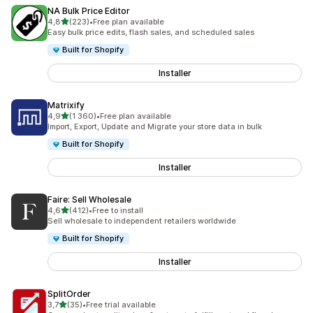
NA Bulk Price Editor
av 5 stjerner
4,8
(223)
•
Free plan available
Totalt 223 omtaler
Easy bulk price edits, flash sales, and scheduled sales
Built for Shopify
Installer
Matrixify
av 5 stjerner
4,9
(1 360)
•
Free plan available
Totalt 1360 omtaler
Import, Export, Update and Migrate your store data in bulk
Built for Shopify
Installer
Faire: Sell Wholesale
av 5 stjerner
4,6
(412)
•
Free to install
Totalt 412 omtaler
Sell wholesale to independent retailers worldwide
Built for Shopify
Installer
SplitOrder
av 5 stjerner
3,7
(35)
•
Free trial available
Totalt 35 omtaler