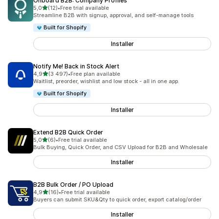
Onboard B2B: Company Profiles
av 5 stjerner
5,0
(12)
•
Free trial available
Totalt 12 omtaler
Streamline B2B with signup, approval, and self-manage tools
Built for Shopify
Installer
Notify Me! Back in Stock Alert
av 5 stjerner
4,9
(3 497)
•
Free plan available
Totalt 3497 omtaler
Waitlist, preorder, wishlist and low stock - all in one app.
Built for Shopify
Installer
Extend B2B Quick Order
av 5 stjerner
5,0
(6)
•
Free trial available
Totalt 6 omtaler
Bulk Buying, Quick Order, and CSV Upload for B2B and Wholesale
Installer
B2B Bulk Order / PO Upload
av 5 stjerner
4,9
(16)
•
Free trial available
Totalt 16 omtaler
Buyers can submit SKU&Qty to quick order, export catalog/order
Installer