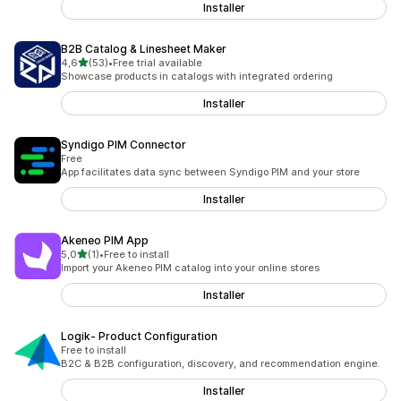
Installer
B2B Catalog & Linesheet Maker
av 5 stjerner
4,6
(53)
•
Free trial available
Totalt 53 omtaler
Showcase products in catalogs with integrated ordering
Installer
Syndigo PIM Connector
Free
App facilitates data sync between Syndigo PIM and your store
Installer
Akeneo PIM App
av 5 stjerner
5,0
(1)
•
Free to install
Totalt 1 omtaler
Import your Akeneo PIM catalog into your online stores
Installer
Logik‑ Product Configuration
Free to install
B2C & B2B configuration, discovery, and recommendation engine.
Installer