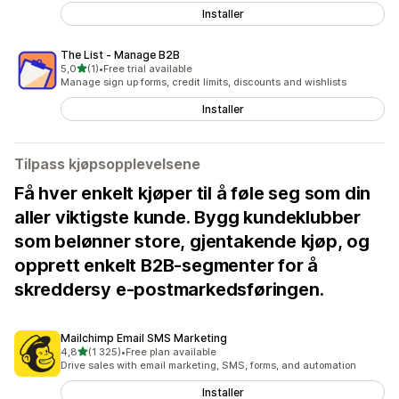
Installer
The List ‑ Manage B2B
av 5 stjerner
5,0
(1)
•
Free trial available
Totalt 1 omtaler
Manage sign up forms, credit limits, discounts and wishlists
Installer
Tilpass kjøpsopplevelsene
Få hver enkelt kjøper til å føle seg som din
aller viktigste kunde. Bygg kundeklubber
som belønner store, gjentakende kjøp, og
opprett enkelt B2B-segmenter for å
skreddersy e-postmarkedsføringen.
Mailchimp Email SMS Marketing
av 5 stjerner
4,8
(1 325)
•
Free plan available
Totalt 1325 omtaler
Drive sales with email marketing, SMS, forms, and automation
Installer