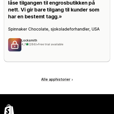
låse tilgangen til engrosbutikken på
nett. Vi gir bare tilgang til kunder som
har en bestemt tagg.
Spinnaker Chocolate
, sjokoladeforhandler, USA
Locksmith
av 5 stjerner
4,7
(286)
•
Free trial available
Totalt 286 omtaler
Alle apphistorier