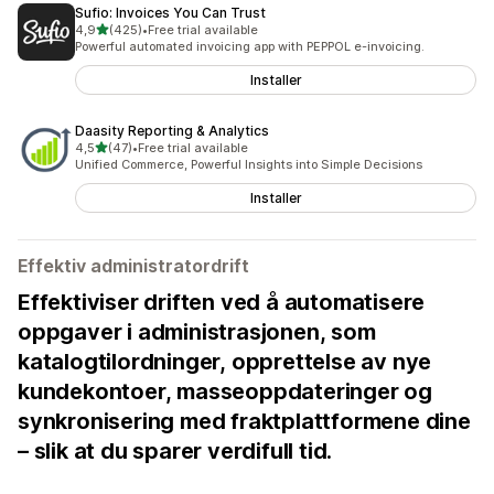
Sufio: Invoices You Can Trust
av 5 stjerner
4,9
(425)
•
Free trial available
Totalt 425 omtaler
Powerful automated invoicing app with PEPPOL e-invoicing.
Installer
Daasity Reporting & Analytics
av 5 stjerner
4,5
(47)
•
Free trial available
Totalt 47 omtaler
Unified Commerce, Powerful Insights into Simple Decisions
Installer
Effektiv administratordrift
Effektiviser driften ved å automatisere
oppgaver i administrasjonen, som
katalogtilordninger, opprettelse av nye
kundekontoer, masseoppdateringer og
synkronisering med fraktplattformene dine
– slik at du sparer verdifull tid.