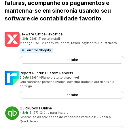
faturas, acompanhe os pagamentos e
mantenha-se em sincronia usando seu
software de contabilidade favorito.
Lexware Office (lexoffice)
de 5 estrelas
4,6
(266)
•
Free to install
266 avaliações ao todo
Manage DATEV-ready vouchers, taxes, payments & customers
Built for Shopify
Instalar
Report Pundit: Custom Reports
de 5 estrelas
5,0
(1.864)
•
Plano gratuito disponível
1864 avaliações ao todo
Crie relatórios personalizados, combine dados e automatize a
entrega
Instalar
QuickBooks Online
de 5 estrelas
4,8
(3.177)
•
Grátis para instalar
3177 avaliações ao todo
Sincronize as atividades de vendas no varejo e B2B com o
QuickBooks