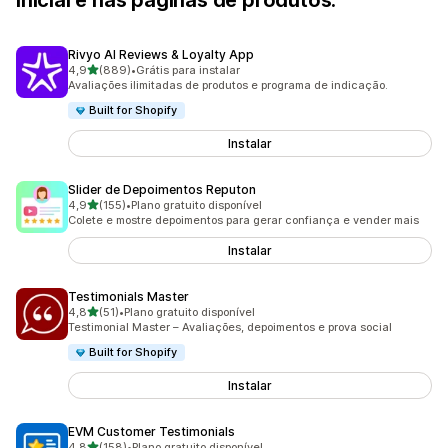
inicial e nas páginas de produtos.
Rivyo AI Reviews & Loyalty App
de 5 estrelas
4,9
(889)
•
Grátis para instalar
889 avaliações ao todo
Avaliações ilimitadas de produtos e programa de indicação.
Built for Shopify
Instalar
Slider de Depoimentos Reputon
de 5 estrelas
4,9
(155)
•
Plano gratuito disponível
155 avaliações ao todo
Colete e mostre depoimentos para gerar confiança e vender mais
Instalar
Testimonials Master
de 5 estrelas
4,8
(51)
•
Plano gratuito disponível
51 avaliações ao todo
Testimonial Master – Avaliações, depoimentos e prova social
Built for Shopify
Instalar
EVM Customer Testimonials
de 5 estrelas
4,8
(158)
•
Plano gratuito disponível