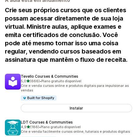
A aula está em andamento
Crie seus próprios cursos que os clientes
possam acessar diretamente de sua loja
virtual. Ministre aulas, aplique exames e
emita certificados de conclusão. Você
pode até mesmo tornar isso uma coisa
regular, vendendo cursos baseados em
assinatura que mantêm o fluxo de receita.
Tevello Courses & Communities
de 5 estrelas
5,0
(666)
•
Plano gratuito disponível
666 avaliações ao todo
Crie e venda cursos online e produtos digitais para impulsionar as
vendas
Built for Shopify
Instalar
LDT Courses & Communities
de 5 estrelas
4,9
(186)
•
Plano gratuito disponível
186 avaliações ao todo
Crie e venda facilmente cursos online, tutoriais e produtos digitais