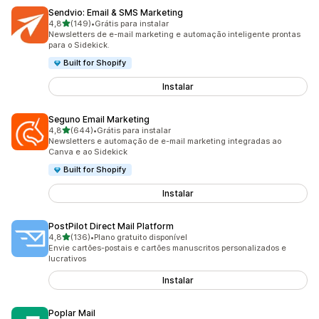
Sendvio: Email & SMS Marketing
de 5 estrelas
4,8
(149)
•
Grátis para instalar
149 avaliações ao todo
Newsletters de e-mail marketing e automação inteligente prontas
para o Sidekick.
Built for Shopify
Instalar
Seguno Email Marketing
de 5 estrelas
4,8
(644)
•
Grátis para instalar
644 avaliações ao todo
Newsletters e automação de e-mail marketing integradas ao
Canva e ao Sidekick
Built for Shopify
Instalar
PostPilot Direct Mail Platform
de 5 estrelas
4,8
(136)
•
Plano gratuito disponível
136 avaliações ao todo
Envie cartões-postais e cartões manuscritos personalizados e
lucrativos
Instalar
Poplar Mail