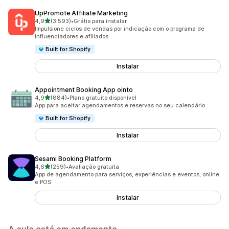
UpPromote Affiliate Marketing
de 5 estrelas
4,9
(3.593)
•
Grátis para instalar
3593 avaliações ao todo
Impulsione ciclos de vendas por indicação com o programa de
influenciadores e afiliados
Built for Shopify
Instalar
Appointment Booking App ointo
de 5 estrelas
4,9
(884)
•
Plano gratuito disponível
884 avaliações ao todo
App para aceitar agendamentos e reservas no seu calendário
Built for Shopify
Instalar
Sesami Booking Platform
de 5 estrelas
4,6
(259)
•
Avaliação gratuita
259 avaliações ao todo
App de agendamento para serviços, experiências e eventos, online
e POS
Instalar