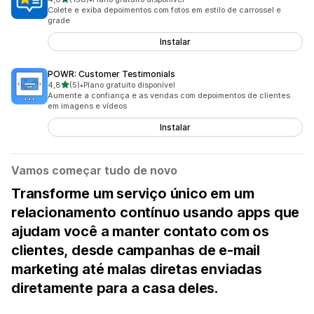
158 avaliações ao todo
Colete e exiba depoimentos com fotos em estilo de carrossel e
grade
Instalar
POWR: Customer Testimonials
de 5 estrelas
4,8
(5)
•
Plano gratuito disponível
5 avaliações ao todo
Aumente a confiança e as vendas com depoimentos de clientes
em imagens e vídeos
Instalar
Vamos começar tudo de novo
Transforme um serviço único em um
relacionamento contínuo usando apps que
ajudam você a manter contato com os
clientes, desde campanhas de e-mail
marketing até malas diretas enviadas
diretamente para a casa deles.