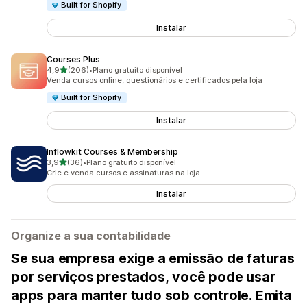
Built for Shopify
Instalar
Courses Plus
de 5 estrelas
4,9
(206)
•
Plano gratuito disponível
206 avaliações ao todo
Venda cursos online, questionários e certificados pela loja
Built for Shopify
Instalar
Inflowkit Courses & Membership
de 5 estrelas
3,9
(36)
•
Plano gratuito disponível
36 avaliações ao todo
Crie e venda cursos e assinaturas na loja
Instalar
Organize a sua contabilidade
Se sua empresa exige a emissão de faturas
por serviços prestados, você pode usar
apps para manter tudo sob controle. Emita