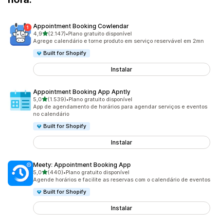
Appointment Booking Cowlendar
de 5 estrelas
4,9
(2.147)
•
Plano gratuito disponível
2147 avaliações ao todo
Agrege calendário e torne produto em serviço reservável em 2mn
Built for Shopify
Instalar
Appointment Booking App Apntly
de 5 estrelas
5,0
(1.539)
•
Plano gratuito disponível
1539 avaliações ao todo
App de agendamento de horários para agendar serviços e eventos
no calendário
Built for Shopify
Instalar
Meety: Appointment Booking App
de 5 estrelas
5,0
(440)
•
Plano gratuito disponível
440 avaliações ao todo
Agende horários e facilite as reservas com o calendário de eventos
Built for Shopify
Instalar