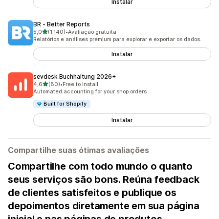
Instalar
BR ‑ Better Reports
de 5 estrelas
5,0
(1.140)
•
Avaliação gratuita
1140 avaliações ao todo
Relatórios e análises premium para explorar e exportar os dados.
Instalar
sevdesk Buchhaltung 2026+
de 5 estrelas
4,6
(80)
•
Free to install
80 avaliações ao todo
Automated accounting for your shop orders
Built for Shopify
Instalar
Compartilhe suas ótimas avaliações
Compartilhe com todo mundo o quanto
seus serviços são bons. Reúna feedback
de clientes satisfeitos e publique os
depoimentos diretamente em sua página