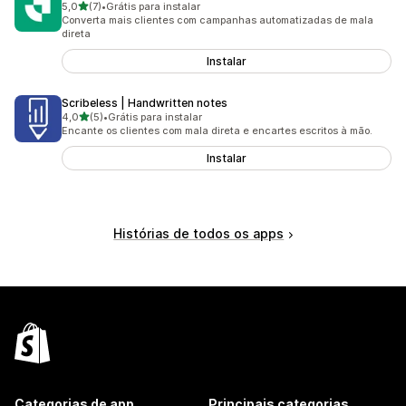
de 5 estrelas
5,0
(7)
•
Grátis para instalar
7 avaliações ao todo
Converta mais clientes com campanhas automatizadas de mala
direta
Instalar
Scribeless | Handwritten notes
de 5 estrelas
4,0
(5)
•
Grátis para instalar
5 avaliações ao todo
Encante os clientes com mala direta e encartes escritos à mão.
Instalar
Histórias de todos os apps
Categorias de app
Principais categorias