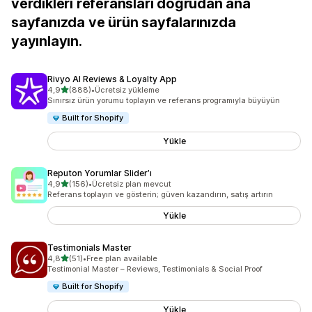
verdikleri referansları doğrudan ana
sayfanızda ve ürün sayfalarınızda
yayınlayın.
Rivyo AI Reviews & Loyalty App
5 yıldız üzerinden
4,9
(888)
•
Ücretsiz yükleme
toplam 888 değerlendirme
Sınırsız ürün yorumu toplayın ve referans programıyla büyüyün
Built for Shopify
Yükle
Reputon Yorumlar Slider’ı
5 yıldız üzerinden
4,9
(156)
•
Ücretsiz plan mevcut
toplam 156 değerlendirme
Referans toplayın ve gösterin; güven kazandırın, satış artırın
Yükle
Testimonials Master
5 yıldız üzerinden
4,8
(51)
•
Free plan available
toplam 51 değerlendirme
Testimonial Master – Reviews, Testimonials & Social Proof
Built for Shopify
Yükle