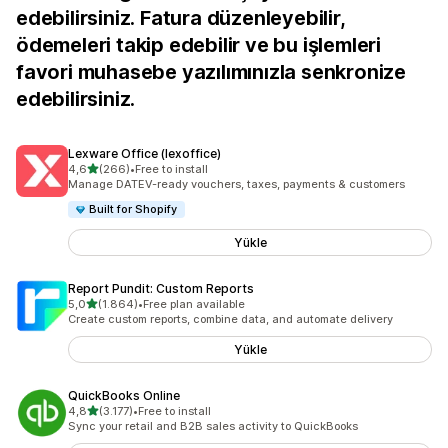
edebilirsiniz. Fatura düzenleyebilir,
ödemeleri takip edebilir ve bu işlemleri
favori muhasebe yazılımınızla senkronize
edebilirsiniz.
Lexware Office (lexoffice)
5 yıldız üzerinden
4,6
(266)
•
Free to install
toplam 266 değerlendirme
Manage DATEV-ready vouchers, taxes, payments & customers
Built for Shopify
Yükle
Report Pundit: Custom Reports
5 yıldız üzerinden
5,0
(1.864)
•
Free plan available
toplam 1864 değerlendirme
Create custom reports, combine data, and automate delivery
Yükle
QuickBooks Online
5 yıldız üzerinden
4,8
(3.177)
•
Free to install
toplam 3177 değerlendirme
Sync your retail and B2B sales activity to QuickBooks