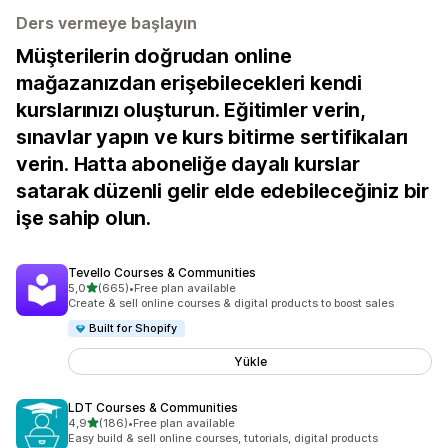
Ders vermeye başlayın
Müşterilerin doğrudan online
mağazanızdan erişebilecekleri kendi
kurslarınızı oluşturun. Eğitimler verin,
sınavlar yapın ve kurs bitirme sertifikaları
verin. Hatta aboneliğe dayalı kurslar
satarak düzenli gelir elde edebileceğiniz bir
işe sahip olun.
Tevello Courses & Communities
5 yıldız üzerinden
5,0
(665)
•
Free plan available
toplam 665 değerlendirme
Create & sell online courses & digital products to boost sales
Built for Shopify
Yükle
LDT Courses & Communities
5 yıldız üzerinden
4,9
(186)
•
Free plan available
toplam 186 değerlendirme
Easy build & sell online courses, tutorials, digital products