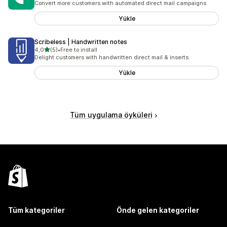
Convert more customers with automated direct mail campaigns
Yükle
Scribeless | Handwritten notes
5 yıldız üzerinden
4,0
(5)
•
Free to install
toplam 5 değerlendirme
Delight customers with handwritten direct mail & inserts.
Yükle
Tüm uygulama öyküleri
Tüm kategoriler
Önde gelen kategoriler