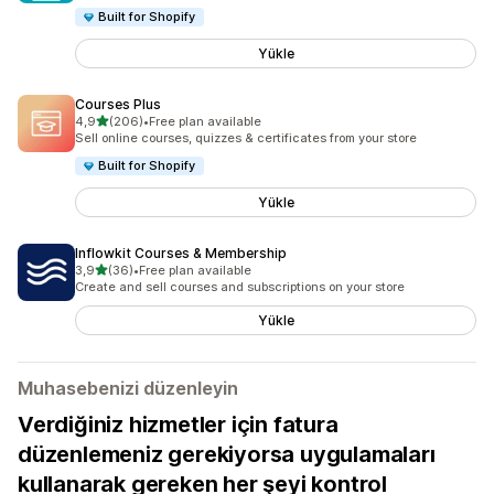
Built for Shopify
Yükle
Courses Plus
5 yıldız üzerinden
4,9
(206)
•
Free plan available
toplam 206 değerlendirme
Sell online courses, quizzes & certificates from your store
Built for Shopify
Yükle
Inflowkit Courses & Membership
5 yıldız üzerinden
3,9
(36)
•
Free plan available
toplam 36 değerlendirme
Create and sell courses and subscriptions on your store
Yükle
Muhasebenizi düzenleyin
Verdiğiniz hizmetler için fatura
düzenlemeniz gerekiyorsa uygulamaları
kullanarak gereken her şeyi kontrol