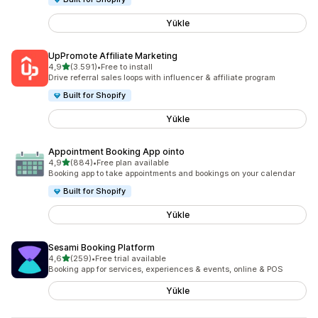
Yükle
UpPromote Affiliate Marketing
5 yıldız üzerinden
4,9
(3.591)
•
Free to install
toplam 3591 değerlendirme
Drive referral sales loops with influencer & affiliate program
Built for Shopify
Yükle
Appointment Booking App ointo
5 yıldız üzerinden
4,9
(884)
•
Free plan available
toplam 884 değerlendirme
Booking app to take appointments and bookings on your calendar
Built for Shopify
Yükle
Sesami Booking Platform
5 yıldız üzerinden
4,6
(259)
•
Free trial available
toplam 259 değerlendirme
Booking app for services, experiences & events, online & POS
Yükle