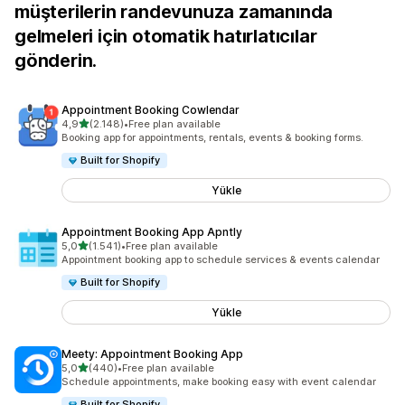
müşterilerin randevunuza zamanında
gelmeleri için otomatik hatırlatıcılar
gönderin.
Appointment Booking Cowlendar
5 yıldız üzerinden
4,9
(2.148)
•
Free plan available
toplam 2148 değerlendirme
Booking app for appointments, rentals, events & booking forms.
Built for Shopify
Yükle
Appointment Booking App Apntly
5 yıldız üzerinden
5,0
(1.541)
•
Free plan available
toplam 1541 değerlendirme
Appointment booking app to schedule services & events calendar
Built for Shopify
Yükle
Meety: Appointment Booking App
5 yıldız üzerinden
5,0
(440)
•
Free plan available
toplam 440 değerlendirme
Schedule appointments, make booking easy with event calendar
Built for Shopify