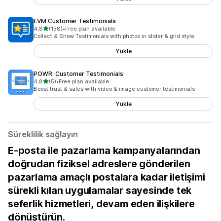
EVM Customer Testimonials
5 yıldız üzerinden
4,8
(158)
•
Free plan available
toplam 158 değerlendirme
Collect & Show Testimonials with photos in slider & grid style
Yükle
POWR: Customer Testimonials
5 yıldız üzerinden
4,8
(5)
•
Free plan available
toplam 5 değerlendirme
Boost trust & sales with video & image customer testimonials
Yükle
Süreklilik sağlayın
E-posta ile pazarlama kampanyalarından
doğrudan fiziksel adreslere gönderilen
pazarlama amaçlı postalara kadar iletişimi
sürekli kılan uygulamalar sayesinde tek
seferlik hizmetleri, devam eden ilişkilere
dönüştürün.