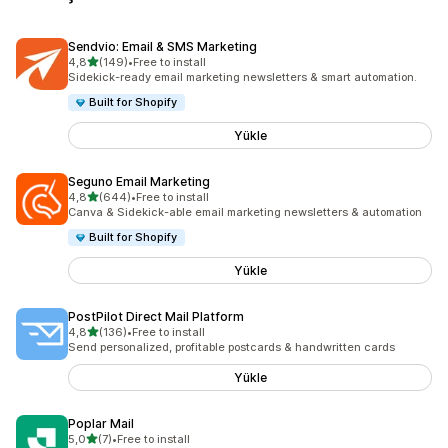
Sendvio: Email & SMS Marketing
5 yıldız üzerinden
4,8
(149)
•
Free to install
toplam 149 değerlendirme
Sidekick-ready email marketing newsletters & smart automation.
Built for Shopify
Yükle
Seguno Email Marketing
5 yıldız üzerinden
4,8
(644)
•
Free to install
toplam 644 değerlendirme
Canva & Sidekick-able email marketing newsletters & automation
Built for Shopify
Yükle
PostPilot Direct Mail Platform
5 yıldız üzerinden
4,8
(136)
•
Free to install
toplam 136 değerlendirme
Send personalized, profitable postcards & handwritten cards
Yükle
Poplar Mail
5 yıldız üzerinden
5,0
(7)
•
Free to install
toplam 7 değerlendirme