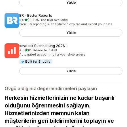
Yükle
BR ‑ Better Reports
5 yıldız üzerinden
5,0
(1.140)
•
Free trial available
toplam 1140 değerlendirme
Premium reporting & analytics to explore and export your data.
Yükle
sevdesk Buchhaltung 2026+
5 yıldız üzerinden
4,6
(80)
•
Free to install
toplam 80 değerlendirme
Automated accounting for your shop orders
Built for Shopify
Yükle
Övgü aldığınız değerlendirmeleri paylaşın
Herkesin hizmetlerinizin ne kadar başarılı
olduğunu öğrenmesini sağlayın.
Hizmetlerinizden memnun kalan
müşterilerin geri bildirimlerini toplayın ve