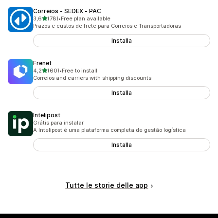
Correios ‑ SEDEX ‑ PAC
stelle su 5
3,6
(78)
•
Free plan available
78 recensioni totali
Prazos e custos de frete para Correios e Transportadoras
Installa
Frenet
stelle su 5
4,2
(60)
•
Free to install
60 recensioni totali
Correios and carriers with shipping discounts
Installa
Intelipost
Grátis para instalar
A Intelipost é uma plataforma completa de gestão logística
Installa
Tutte le storie delle app