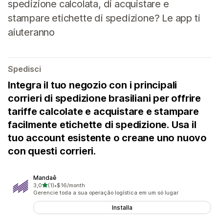
spedizione calcolata, di acquistare e
stampare etichette di spedizione? Le app ti
aiuteranno
Spedisci
Integra il tuo negozio con i principali
corrieri di spedizione brasiliani per offrire
tariffe calcolate e acquistare e stampare
facilmente etichette di spedizione. Usa il
tuo account esistente o creane uno nuovo
con questi corrieri.
Mandaê
stelle su 5
3,0
(1)
•
$16/month
1 recensioni totali
Gerencie toda a sua operação logística em um só lugar
Installa