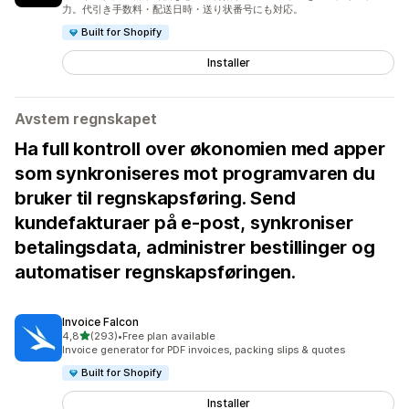
力。代引き手数料・配送日時・送り状番号にも対応。
Built for Shopify
Installer
Avstem regnskapet
Ha full kontroll over økonomien med apper
som synkroniseres mot programvaren du
bruker til regnskapsføring. Send
kundefakturaer på e-post, synkroniser
betalingsdata, administrer bestillinger og
automatiser regnskapsføringen.
Invoice Falcon
av 5 stjerner
4,8
(293)
•
Free plan available
Totalt 293 omtaler
Invoice generator for PDF invoices, packing slips & quotes
Built for Shopify
Installer