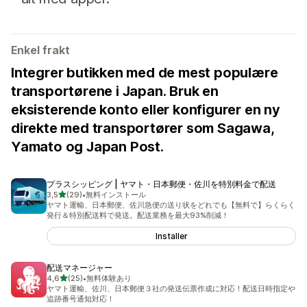
Enkel frakt
Integrer butikken med de mest populære
transportørene i Japan. Bruk en
eksisterende konto eller konfigurer en ny
direkte med transportører som Sagawa,
Yamato og Japan Post.
プラスシッピング | ヤマト・日本郵便・佐川を特別料金で配送
av 5 stjerner
3,5
(29)
•
無料インストール
Totalt 29 omtaler
ヤマト運輸、日本郵便、佐川急便の送り状をどれでも【無料で】らくらく
発行＆特別配送料で発送。配送業務を最大93%削減！
Installer
配送マネージャー
av 5 stjerner
4,6
(25)
•
無料体験あり
Totalt 25 omtaler
ヤマト運輸、佐川、日本郵便３社の発送伝票作成に対応！配送日時指定や
追跡番号通知対応！