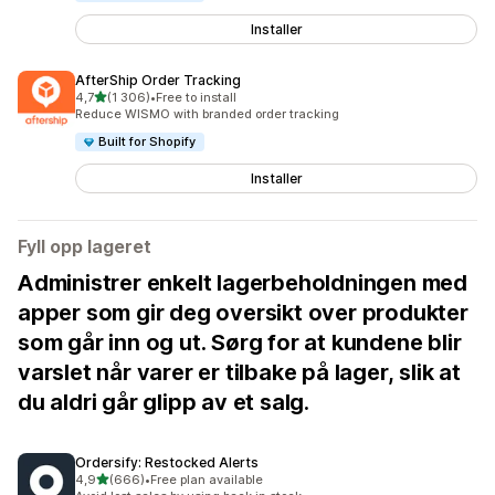
Installer
AfterShip Order Tracking
av 5 stjerner
4,7
(1 306)
•
Free to install
Totalt 1306 omtaler
Reduce WISMO with branded order tracking
Built for Shopify
Installer
Fyll opp lageret
Administrer enkelt lagerbeholdningen med
apper som gir deg oversikt over produkter
som går inn og ut. Sørg for at kundene blir
varslet når varer er tilbake på lager, slik at
du aldri går glipp av et salg.
Ordersify: Restocked Alerts
av 5 stjerner
4,9
(666)
•
Free plan available
Totalt 666 omtaler