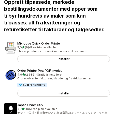
Opprett tilpassede, merkede
bestillingsdokumenter med apper som
tilbyr hundrevis av maler som kan
tilpasses: alt fra kvitteringer og
returetiketter til fakturaer og følgesedler.
Mixlogue Quick Order Printer
av 5 stjerner
5,0
(8)
•
Free trial available
Totalt 8 omtaler
This app reduces the workload of receipt issuance.
Installer
Order Printer Pro: PDF Invoice
av 5 stjerner
4,9
(2 683)
•
Gratis å installere
Totalt 2683 omtaler
Ordreskriver for fakturaer, kladder og fraktdokumenter
Built for Shopify
Installer
Japan Order CSV
av 5 stjerner
4,7
(18)
•
Free plan available
Totalt 18 omtaler
ヤマト・佐川・日本郵便などの出荷指示CSVファイルをワンクリック出