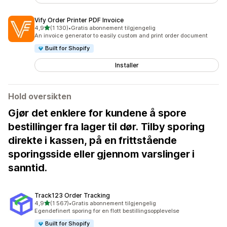
Vify Order Printer PDF Invoice
av 5 stjerner
4,9
(1 130)
•
Gratis abonnement tilgjengelig
Totalt 1130 omtaler
An invoice generator to easily custom and print order document
Built for Shopify
Installer
Hold oversikten
Gjør det enklere for kundene å spore
bestillinger fra lager til dør. Tilby sporing
direkte i kassen, på en frittstående
sporingsside eller gjennom varslinger i
sanntid.
Track123 Order Tracking
av 5 stjerner
4,9
(1 567)
•
Gratis abonnement tilgjengelig
Totalt 1567 omtaler
Egendefinert sporing for en flott bestillingsopplevelse
Built for Shopify