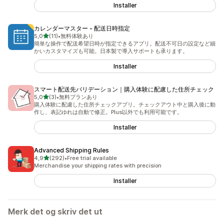
Installer
カレンダーマスター ‑ 配送日時指定
av 5 stjerner
5,0
(11)
•
無料体験あり
Totalt 11 omtaler
簡単な操作で配送希望日時が指定できるアプリ。配送不可日の設定など細
かいカスタマイズも可能。日本製で導入サポートも承ります。
Installer
スマート配送先バリデーション｜購入体験に配慮した住所チェック
av 5 stjerner
5,0
(3)
•
無料プランあり
Totalt 3 omtaler
購入体験に配慮した住所チェックアプリ。チェックアウト中と購入後に動
作し、表記ゆれは自動で修正。Plus以外でも利用可能です。
Installer
Advanced Shipping Rules
av 5 stjerner
4,9
(292)
•
Free trial available
Totalt 292 omtaler
Merchandise your shipping rates with precision
Installer
Merk det og skriv det ut