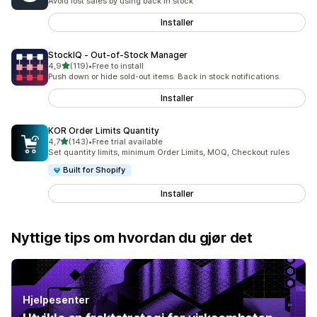
Avoid lost sales by using back in stock
Installer
StockIQ ‑ Out‑of‑Stock Manager
av 5 stjerner
4,9
(119)
•
Free to install
Totalt 119 omtaler
Push down or hide sold-out items. Back in stock notifications.
Installer
KOR Order Limits Quantity
av 5 stjerner
4,7
(143)
•
Free trial available
Totalt 143 omtaler
Set quantity limits, minimum Order Limits, MOQ, Checkout rules
Built for Shopify
Installer
Nyttige tips om hvordan du gjør det
Hjelpesenter