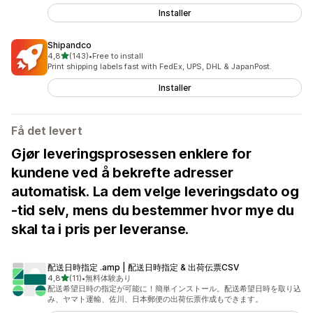
Installer
Shipandco
av 5 stjerner
4,8
(143)
•
Free to install
Totalt 143 omtaler
Print shipping labels fast with FedEx, UPS, DHL & JapanPost.
Installer
Få det levert
Gjør leveringsprosessen enklere for
kundene ved å bekrefte adresser
automatisk. La dem velge leveringsdato og
-tid selv, mens du bestemmer hvor mye du
skal ta i pris per leveranse.
配送日時指定 .amp | 配送日時指定 & 出荷伝票CSV
av 5 stjerner
4,8
(11)
•
無料体験あり
Totalt 11 omtaler
配送希望日時の指定が可能に！簡単インストール。配送希望日時を取り込
み、ヤマト運輸、佐川、日本郵便の出荷伝票作成もできます。