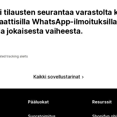
 tilausten seurantaa varastolta ko
ttisilla WhatsApp-ilmoituksilla,
la jokaisesta vaiheesta.
ed tracking alerts
Kaikki sovellustarinat
Pääluokat
Resurssit
Suoratoimitus
Shopifyn oh