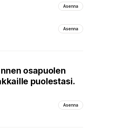
Asenna
Asenna
mannen osapuolen
akkaille puolestasi.
Asenna