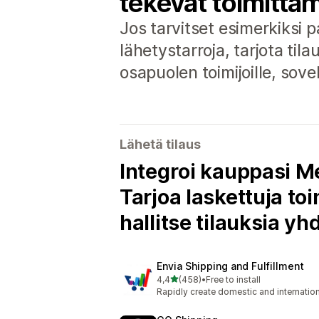
tekevät toimitta
Jos tarvitset esimerkiksi p
lähetystarroja, tarjota ti
osapuolen toimijoille, sove
Lähetä tilaus
Integroi kauppasi M
Tarjoa laskettuja toi
hallitse tilauksia y
Envia Shipping and Fulfillment
/ 5 tähteä
4,4
(458)
•
Free to install
458 arvostelua yhteensä
Rapidly create domestic and internation