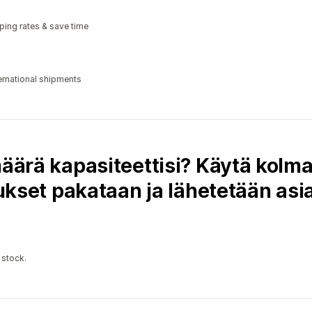
ping rates & save time
ternational shipments
 määrä kapasiteettisi? Käytä kol
aukset pakataan ja lähetetään asi
 stock.