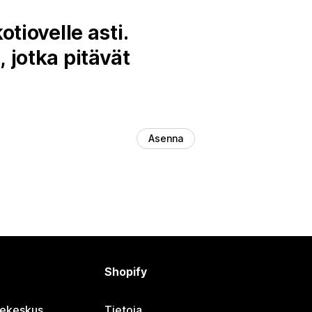
tiovelle asti.
 jotka pitävät
Asenna
Shopify
jekeskus
Tietoja