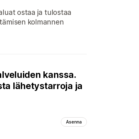
aluat ostaa ja tulostaa
äyttämisen kolmannen
alveluiden kanssa.
sta lähetystarroja ja
Asenna