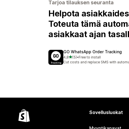
Tarjoa tilauksen seuranta
Helpota asiakkaidesi
Toteuta tämä automaa
asiakkaat ajan tasal
GO WhatsApp Order Tracking
/ 5 tähteä
4,8
(5)
•
Free to install
5 arvostelua yhteensä
Cut costs and replace SMS with automat
Sovellusluokat
Myyntikanavat