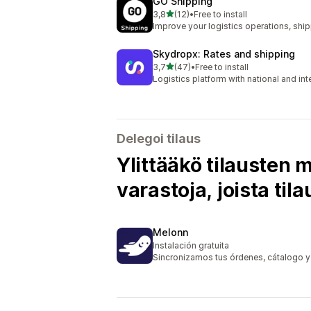
GO Shipping
/ 5 tähteä
3,8
(12)
•
Free to install
12 arvostelua yhteensä
Improve your logistics operations, ship
Skydropx: Rates and shipping
/ 5 tähteä
3,7
(47)
•
Free to install
47 arvostelua yhteensä
Logistics platform with national and in
Delegoi tilaus
Ylittääkö tilausten
varastoja, joista til
Melonn
Instalación gratuita
Sincronizamos tus órdenes, cátalogo y