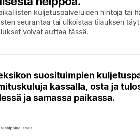
misesta helppoa.
aikallisten kuljetuspalveluiden hintoja tai h
lausten seurantaa tai ulkoistaa tilauksen t
llukset voivat auttaa tässä.
eksikon suosituimpien kuljetusp
mituskuluja kassalla, osta ja tulo
hdessä ja samassa paikassa.
al shipping labels