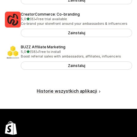
Zainstaluj
CreatorCommerce: Co‑branding
na 5 gwiazdek
5,0
(8)
•
Free trial available
Łączna liczba recenzji: 8
Co-brand your storefront around your ambassadors & influencers
Zainstaluj
BUZZ Affiliate Marketing
na 5 gwiazdek
5,0
(58)
•
Free to install
Łączna liczba recenzji: 58
Boost referral sales with ambassadors, affiliates, influencers
Zainstaluj
Historie wszystkich aplikacji