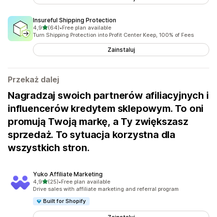
Insureful Shipping Protection
na 5 gwiazdek
4,9
(64)
•
Free plan available
Łączna liczba recenzji: 64
Turn Shipping Protection into Profit Center Keep, 100% of Fees
Zainstaluj
Przekaż dalej
Nagradzaj swoich partnerów afiliacyjnych i
influencerów kredytem sklepowym. To oni
promują Twoją markę, a Ty zwiększasz
sprzedaż. To sytuacja korzystna dla
wszystkich stron.
Yuko Affiliate Marketing
na 5 gwiazdek
4,9
(25)
•
Free plan available
Łączna liczba recenzji: 25
Drive sales with affiliate marketing and referral program
Built for Shopify