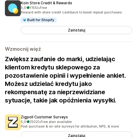
Koin Store Credit & Rewards
na 5 gwiazdek
5,0
(155)
•
Free
Łączna liczba recenzji: 155
Reward with store credit cashback to boost repeat purchases
Built for Shopify
Zainstaluj
Wzmocnij więź
Zwiększ zaufanie do marki, udzielając
klientom kredytu sklepowego za
pozostawienie opinii i wypełnienie ankiet.
Możesz udzielać kredytu jako
rekompensatę za nieprzewidziane
sytuacje, takie jak opóźnienia wysyłki.
Zigpoll Customer Surveys
na 5 gwiazdek
5,0
(502)
•
Free plan available
Łączna liczba recenzji: 502
Post-purchase & on-site surveys for attribution, NPS, & more
Zainstaluj