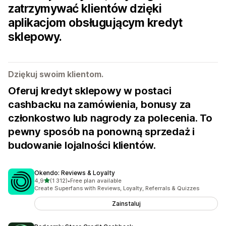
zatrzymywać klientów dzięki
aplikacjom obsługującym kredyt
sklepowy.
Dziękuj swoim klientom.
Oferuj kredyt sklepowy w postaci
cashbacku na zamówienia, bonusy za
członkostwo lub nagrody za polecenia. To
pewny sposób na ponowną sprzedaż i
budowanie lojalności klientów.
Okendo: Reviews & Loyalty
na 5 gwiazdek
4,9
(1 312)
•
Free plan available
Łączna liczba recenzji: 1312
Create Superfans with Reviews, Loyalty, Referrals & Quizzes
Zainstaluj