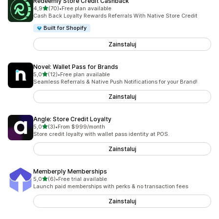
Redeemly Store Credit Cashback
na 5 gwiazdek
4,9
(70)
•
Free plan available
Łączna liczba recenzji: 70
Cash Back Loyalty Rewards Referrals With Native Store Credit
Built for Shopify
Zainstaluj
Novel: Wallet Pass for Brands
na 5 gwiazdek
5,0
(12)
•
Free plan available
Łączna liczba recenzji: 12
Seamless Referrals & Native Push Notifications for your Brand!
Zainstaluj
Angle: Store Credit Loyalty
na 5 gwiazdek
5,0
(3)
•
From $999/month
Łączna liczba recenzji: 3
Store credit loyalty with wallet pass identity at POS.
Zainstaluj
Memberply Memberships
na 5 gwiazdek
5,0
(6)
•
Free trial available
Łączna liczba recenzji: 6
Launch paid memberships with perks & no transaction fees
Zainstaluj