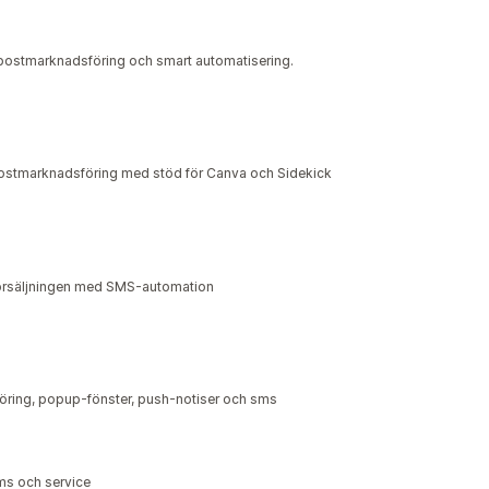
postmarknadsföring och smart automatisering.
postmarknadsföring med stöd för Canva och Sidekick
örsäljningen med SMS-automation
öring, popup-fönster, push-notiser och sms
ms och service