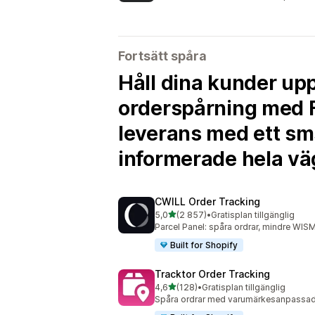
Fortsätt spåra
Håll dina kunder up
orderspårning med F
leverans med ett sms
informerade hela vä
CWILL Order Tracking
av 5 stjärnor
5,0
(2 857)
•
Gratisplan tillgänglig
2857 recensioner totalt
Parcel Panel: spåra ordrar, mindre WISM
Built for Shopify
Tracktor Order Tracking
av 5 stjärnor
4,6
(128)
•
Gratisplan tillgänglig
128 recensioner totalt
Spåra ordrar med varumärkesanpassad