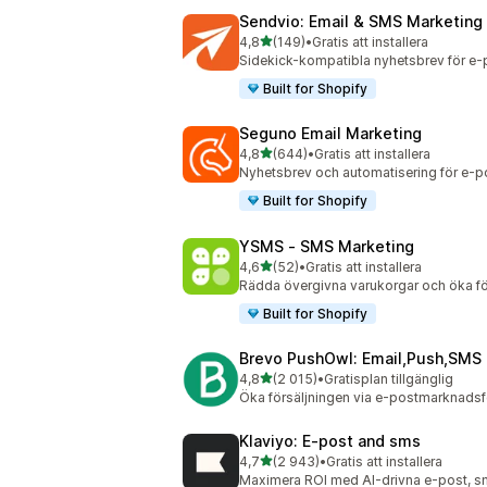
Sendvio: Email & SMS Marketing
av 5 stjärnor
4,8
(149)
•
Gratis att installera
149 recensioner totalt
Sidekick-kompatibla nyhetsbrev för e-
Built for Shopify
Seguno Email Marketing
av 5 stjärnor
4,8
(644)
•
Gratis att installera
644 recensioner totalt
Nyhetsbrev och automatisering för e-
Built for Shopify
YSMS ‑ SMS Marketing
av 5 stjärnor
4,6
(52)
•
Gratis att installera
52 recensioner totalt
Rädda övergivna varukorgar och öka f
Built for Shopify
Brevo PushOwl: Email,Push,SMS
av 5 stjärnor
4,8
(2 015)
•
Gratisplan tillgänglig
2015 recensioner totalt
Öka försäljningen via e-postmarknadsf
Klaviyo: E‑post and sms
av 5 stjärnor
4,7
(2 943)
•
Gratis att installera
2943 recensioner totalt
Maximera ROI med AI-drivna e-post, s