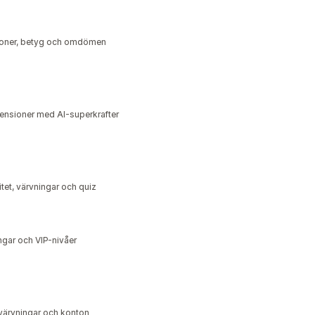
ioner, betyg och omdömen
censioner med AI-superkrafter
tet, värvningar och quiz
ngar och VIP-nivåer
, värvningar och konton