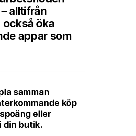
 alltifrån
n också öka
ande appar som
oppla samman
t återkommande köp
spoäng eller
 din butik.