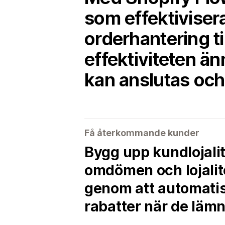
som effektiviser
orderhantering t
effektiviteten 
kan anslutas oc
Få återkommande kunder
Bygg upp kundlojali
omdömen och lojali
genom att automatis
rabatter när de lämn