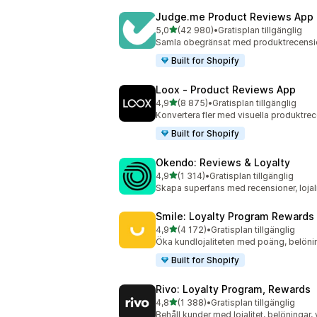
Judge.me Product Reviews App
av 5 stjärnor
5,0
(42 980)
•
Gratisplan tillgänglig
42980 recensioner totalt
Samla obegränsat med produktrecens
Built for Shopify
Loox ‑ Product Reviews App
av 5 stjärnor
4,9
(8 875)
•
Gratisplan tillgänglig
8875 recensioner totalt
Konvertera fler med visuella produktre
Built for Shopify
Okendo: Reviews & Loyalty
av 5 stjärnor
4,9
(1 314)
•
Gratisplan tillgänglig
1314 recensioner totalt
Skapa superfans med recensioner, lojali
Smile: Loyalty Program Rewards
av 5 stjärnor
4,9
(4 172)
•
Gratisplan tillgänglig
4172 recensioner totalt
Öka kundlojaliteten med poäng, belöni
Built for Shopify
Rivo: Loyalty Program, Rewards
av 5 stjärnor
4,8
(1 388)
•
Gratisplan tillgänglig
1388 recensioner totalt
Behåll kunder med lojalitet, belöningar