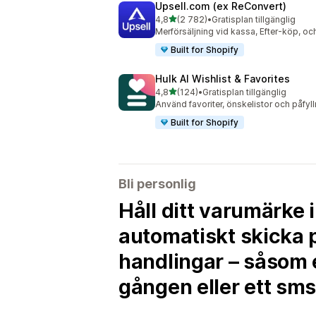
Upsell.com (ex ReConvert)
av 5 stjärnor
4,8
(2 782)
•
Gratisplan tillgänglig
2782 recensioner totalt
Merförsäljning vid kassa, Efter-köp, o
Built for Shopify
Hulk AI Wishlist & Favorites
av 5 stjärnor
4,8
(124)
•
Gratisplan tillgänglig
124 recensioner totalt
Använd favoriter, önskelistor och påfyl
Built for Shopify
Bli personlig
Håll ditt varumärke
automatiskt skicka 
handlingar – såsom 
gången eller ett sms 