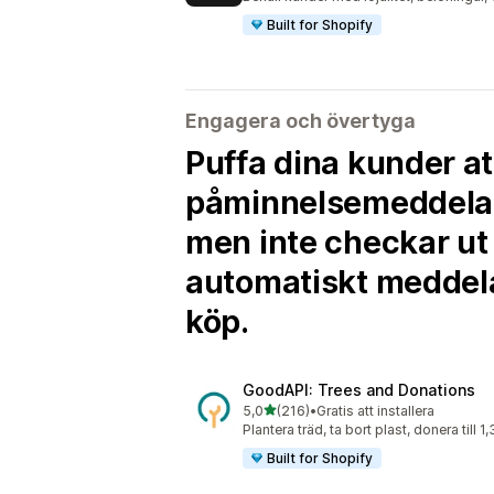
Built for Shopify
Engagera och övertyga
Puffa dina kunder a
påminnelsemeddelande
men inte checkar ut 
automatiskt meddela 
köp.
GoodAPI: Trees and Donations
av 5 stjärnor
5,0
(216)
•
Gratis att installera
216 recensioner totalt
Plantera träd, ta bort plast, donera till 1
Built for Shopify