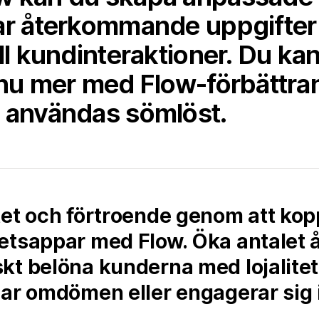
ar återkommande uppgifter –
ill kundinteraktioner. Du ka
ännu mer med Flow-förbättr
h användas sömlöst.
tet och förtroende genom att k
tetsappar med Flow. Öka antale
kt belöna kunderna med lojalitet
ar omdömen eller engagerar sig i