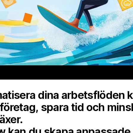
tisera dina arbetsflöden 
 företag, spara tid och minsk
äxer.
w kan du skapa anpassade 