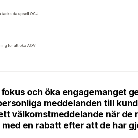
ch tacksida upsell OCU
lning för att öka AOV
 i fokus och öka engagemanget g
personliga meddelanden till kund
ett välkomstmeddelande när de re
med en rabatt efter att de har gjo