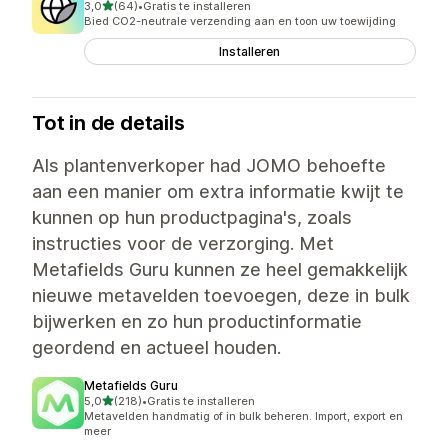
van 5 sterren
3,0
(64)
•
Gratis te installeren
64 recensies in totaal
Bied CO2-neutrale verzending aan en toon uw toewijding
Installeren
Tot in de details
Als plantenverkoper had JOMO behoefte
aan een manier om extra informatie kwijt te
kunnen op hun productpagina's, zoals
instructies voor de verzorging. Met
Metafields Guru kunnen ze heel gemakkelijk
nieuwe metavelden toevoegen, deze in bulk
bijwerken en zo hun productinformatie
geordend en actueel houden.
Metafields Guru
van 5 sterren
5,0
(218)
•
Gratis te installeren
218 recensies in totaal
Metavelden handmatig of in bulk beheren. Import, export en
meer