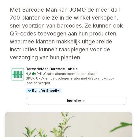
Met Barcode Man kan JOMO de meer dan
700 planten die ze in de winkel verkopen,
snel voorzien van barcodes. Ze kunnen ook
QR-codes toevoegen aan hun producten,
waarmee klanten makkelijk uitgebreide
instructies kunnen raadplegen voor de
verzorging van hun planten.
BarcodeMan Barcode Labels
van 5 sterren
4,8
(94)
•
Gratis abonnement beschikbaar
94 recensies in totaal
SKU-, UPC- en barcodegenerator met drag-and-drop-
labelontwerper
Built for Shopify
Installeren