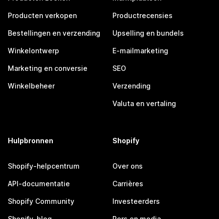
Producten verkopen
Productrecensies
Bestellingen en verzending
Upselling en bundels
Winkelontwerp
E-mailmarketing
Marketing en conversie
SEO
Winkelbeheer
Verzending
Valuta en vertaling
Hulpbronnen
Shopify
Shopify-helpcentrum
Over ons
API-documentatie
Carrières
Shopify Community
Investeerders
Shopify-blog
Pers en media