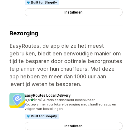
Built for Shopify
Installeren
Bezorging
EasyRoutes, de app die ze het meest
gebruiken, biedt een eenvoudige manier om
tijd te besparen door optimale bezorgroutes
te plannen voor hun chauffeurs. Met deze
app hebben ze meer dan 1000 uur aan
levertijd weten te besparen.
EasyRoutes Local Delivery
van 5 sterren
4,9
(279)
•
Gratis abonnement beschikbaar
279 recensies in totaal
Routeplanner voor lokale bezorging met chauffeursapp en
volgen van bestellingen
Built for Shopify
Installeren