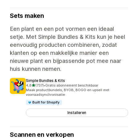
Sets maken
Een plant en een pot vormen een ideaal
setje. Met Simple Bundles & Kits kun je heel
eenvoudig producten combineren, zodat
klanten op een makkelijke manier een
nieuwe plant en bijpassende pot mee naar
huis kunnen nemen.
Simple Bundles & Kits
van 5 sterren
4,8
(737)
•
Gratis abonnement beschikbaar
737 recensies in totaal
Maak productbundels, BYOB, BOGO en upsell met
voorraadsynchronisatie
Built for Shopify
Installeren
Scannen en verkopen