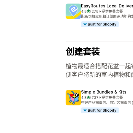
EasyRoutes Local Delive
星（满分 5 星）
4.9
(279)
•
提供免费套餐
总共 279 条评论
配备司机应用和订单跟踪功能的
Built for Shopify
创建套装
植物最适合搭配花盆一起销售。
便客户将新的室内植物和
Simple Bundles & Kits
星（满分 5 星）
4.8
(737)
•
提供免费套餐
总共 737 条评论
构建产品捆绑包、自定义捆绑包 (B
Built for Shopify