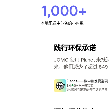
1,000+
本地配送中节省的小时数
践行环保承诺
JOMO 使用 Planet
来，他们减少了超过 84
Planet——碳中和发货选项
星（满分 5 星）
3.0
(64)
•
免费安装
总共 64 条评论
提供碳中和运输并展示您的承诺