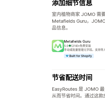
添加细节信息
室内植物商家 JOMO
Metafields Gu
品信息。
Metafields Guru
星（满分 5 星）
5.0
(218)
•
免费安装
总共 218 条评论
手动或批量管理元字段。支持导
Built for Shopify
节省配送时间
EasyRoutes 是 
从而节省时间。通过这款应