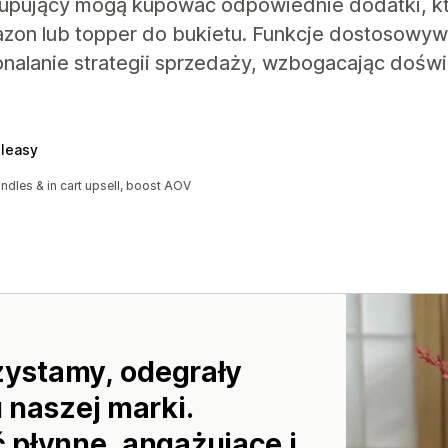
 kupujący mogą kupować odpowiednie dodatki, kt
azon lub topper do bukietu. Funkcje dostosowywan
nalanie strategii sprzedaży, wzbogacając dośw
lleasy
ndles & in cart upsell, boost AOV
rzystamy, odegrały
 naszej marki.
 płynne, angażujące i