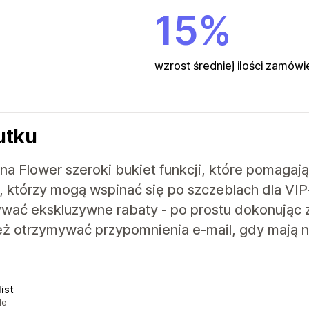
15%
wzrost średniej ilości zamów
utku
a Flower szeroki bukiet funkcji, które pomagają 
, którzy mogą wspinać się po szczeblach dla V
ywać ekskluzywne rabaty - po prostu dokonując 
ż otrzymywać przypomnienia e-mail, gdy mają 
ist
le