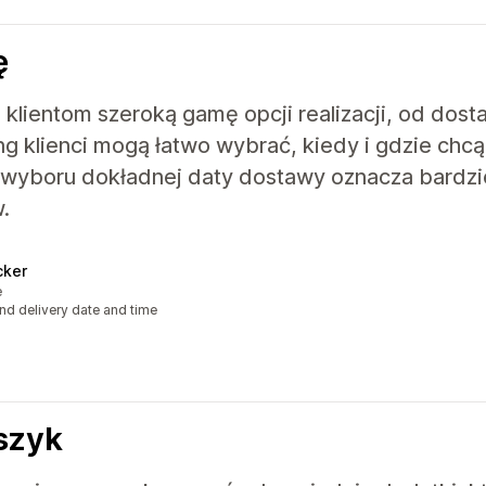
ę
klientom szeroką gamę opcji realizacji, od dost
ng klienci mogą łatwo wybrać, kiedy i gdzie chc
wyboru dokładnej daty dostawy oznacza bardzi
.
cker
e
d delivery date and time
oszyk