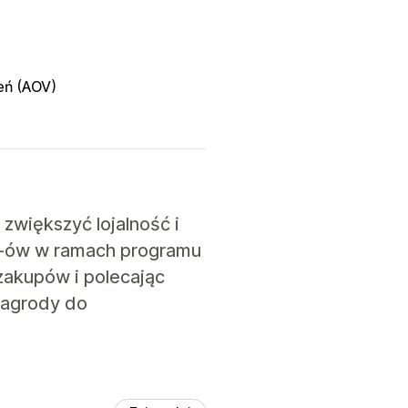
ień (AOV)
zwiększyć lojalność i
IP-ów w ramach programu
zakupów i polecając
nagrody do