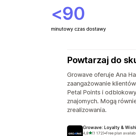
<90
minutowy czas dostawy
Powtarzaj do sk
Growave oferuje Ana Han
zaangażowanie klientów
Petal Points i odblokow
znajomych. Mogą równie
zrealizowania.
Growave: Loyalty & Wishl
na 5 gwiazdek
4,8
(1 172)
•
Free plan availab
Łączna liczba recenzji: 1172