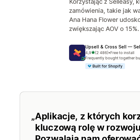
Korzystając z Selleasy,
zamówienia, takie jak w
Ana Hana Flower udosko
zwiększając AOV o 15%.
Upsell & Cross Sell — Se
na 5 gwiazdek
4,9
(2 486)
•
Free to install
Łączna liczba recenzji: 2486
Frequently bought together bu
Built for Shopify
Aplikacje, z których ko
kluczową rolę w rozwoju
Pozwalają nam oferować