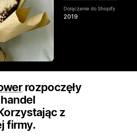
Dołączenie do Shopify
2019
ower
rozpoczęły
 handel
Korzystając z
 firmy.