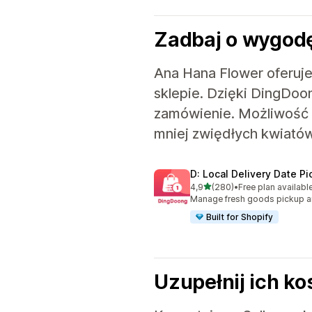
Zadbaj o wygod
Ana Hana Flower oferuje 
sklepie. Dzięki DingDoo
zamówienie. Możliwość 
mniej zwiędłych kwiatów
D: Local Delivery Date Pi
na 5 gwiazdek
4,9
(280)
•
Free plan availabl
Łączna liczba recenzji: 280
Manage fresh goods pickup an
Built for Shopify
Uzupełnij ich k