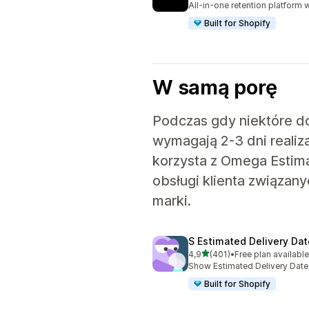
All-in-one retention platform 
Built for Shopify
W samą porę
Podczas gdy niektóre d
wymagają 2-3 dni realiz
korzysta z Omega Estimat
obsługi klienta związan
marki.
S Estimated Delivery Dat
na 5 gwiazdek
4,9
(401)
•
Free plan availabl
Łączna liczba recenzji: 401
Show Estimated Delivery Date 
Built for Shopify