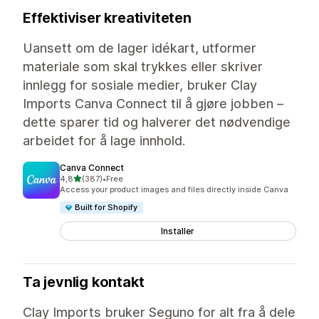
Effektiviser kreativiteten
Uansett om de lager idékart, utformer
materiale som skal trykkes eller skriver
innlegg for sosiale medier, bruker Clay
Imports Canva Connect til å gjøre jobben –
dette sparer tid og halverer det nødvendige
arbeidet for å lage innhold.
Canva Connect
av 5 stjerner
4,8
(387)
•
Free
Totalt 387 omtaler
Access your product images and files directly inside Canva
Built for Shopify
Installer
Ta jevnlig kontakt
Clay Imports bruker Seguno for alt fra å dele