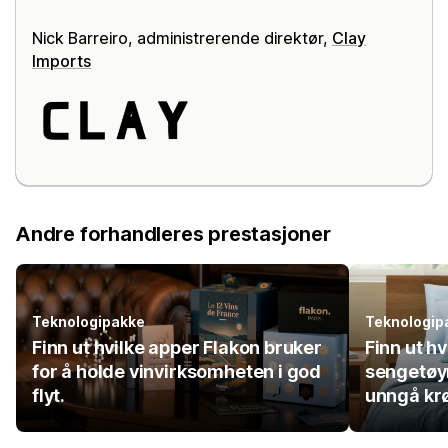
Nick Barreiro, administrerende direktør,
Clay
Imports
Andre forhandleres prestasjoner
Teknologipakke
Teknologip
Finn ut hvilke apper Flakon bruker
Finn ut h
for å holde vinvirksomheten i god
sengetøym
flyt.
unngå krø