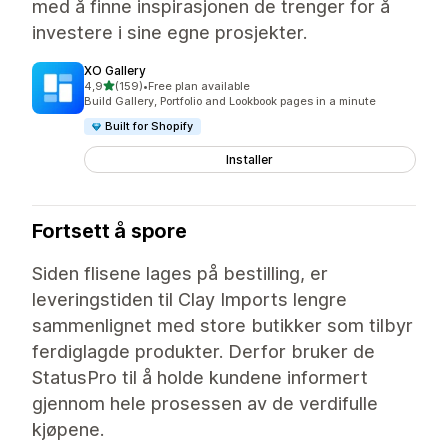
med å finne inspirasjonen de trenger for å
investere i sine egne prosjekter.
XO Gallery
av 5 stjerner
4,9
(159)
•
Free plan available
Totalt 159 omtaler
Build Gallery, Portfolio and Lookbook pages in a minute
Built for Shopify
Installer
Fortsett å spore
Siden flisene lages på bestilling, er
leveringstiden til Clay Imports lengre
sammenlignet med store butikker som tilbyr
ferdiglagde produkter. Derfor bruker de
StatusPro til å holde kundene informert
gjennom hele prosessen av de verdifulle
kjøpene.