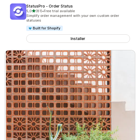
StatusPro ‑ Order Status
av 5 stjerner
5,0
(81)
•
Free trial available
Totalt 81 omtaler
Simplify order management with your own custom order
statuses
Built for Shopify
Installer