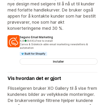
nye design med selgere til å nå ut til kunder
med forlatte handlekurver. De bruker også
appen for å kontakte kunder som har bestilt
prøvevarer, noe som har økt
konverteringene med 30 %.
Seguno Email Marketing
av 5 stjerner
4,8
(644)
•
Free to install
Totalt 644 omtaler
Canva & Sidekick-able email marketing newsletters &
automation
Built for Shopify
Installer
Vis hvordan det er gjort
Flisselgeren bruker XO Gallery til å vise frem
kundenes bilder av vellykkede monteringer.
De brukervennlige filtrene hjelper kundene